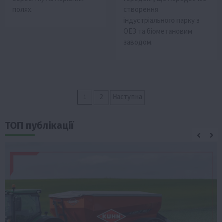
полях.
створення
індустріального парку з
ОЕЗ та біометановим
заводом.
Пагінація
1
2
Наступна
записів
ТОП публікації