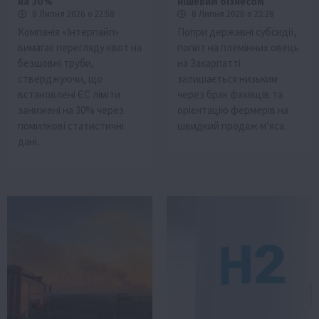
на 30%
нішевим бізнесом
8 Липня 2026 о 22:58
8 Липня 2026 о 22:28
Компанія «Інтерпайп»
Попри державні субсидії,
вимагає перегляду квот на
попит на племінних овець
безшовні труби,
на Закарпатті
стверджуючи, що
залишається низьким
встановлені ЄС ліміти
через брак фахівців та
занижені на 30% через
орієнтацію фермерів на
помилкові статистичні
швидкий продаж м’яса.
дані.