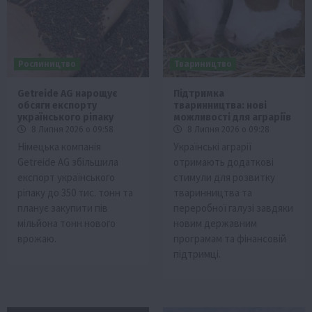
Рослиництво
Твариництво
Getreide AG нарощує
Підтримка
обсяги експорту
тваринництва: нові
українського ріпаку
можливості для аграріїв
8 Липня 2026 о 09:58
8 Липня 2026 о 09:28
Німецька компанія
Українські аграрії
Getreide AG збільшила
отримають додаткові
експорт українського
стимули для розвитку
ріпаку до 350 тис. тонн та
тваринництва та
планує закупити пів
переробної галузі завдяки
мільйона тонн нового
новим державним
врожаю.
програмам та фінансовій
підтримці.