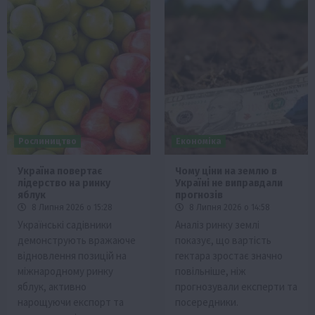
Рослиництво
Економіка
Україна повертає
Чому ціни на землю в
лідерство на ринку
Україні не виправдали
яблук
прогнозів
8 Липня 2026 о 15:28
8 Липня 2026 о 14:58
Українські садівники
Аналіз ринку землі
демонструють вражаюче
показує, що вартість
відновлення позицій на
гектара зростає значно
міжнародному ринку
повільніше, ніж
яблук, активно
прогнозували експерти та
нарощуючи експорт та
посередники.