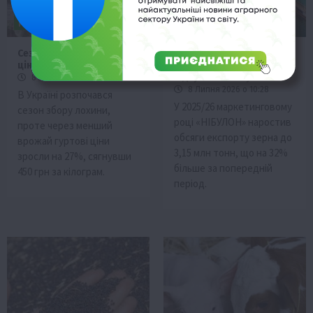
Новини
Події
Рослиництво
ТОП1
Економіка
Сезон лохини в Україні:
НІБУЛОН наростив
ціни зросли на 27%
експорт зерна на 32%:
підсумки сезону
8 Липня 2026 о 10:58
8 Липня 2026 о 10:28
В Україні розпочався
У 2025/26 маркетинговому
сезон збору лохини,
році «НІБУЛОН» наростив
проте через менший
обсяги експорту зерна до
врожай гуртові ціни
3,15 млн тонн, що на 32%
зросли на 27%, сягнувши
більше за попередній
450 грн за кілограм.
період.