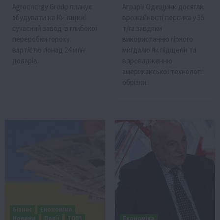
Agroenergy Group планує
Аграрії Одещини досягли
збудувати на Київщині
врожайності персика у 35
сучасний завод із глибокої
т/га завдяки
переробки гороху
використанню гіркого
вартістю понад 24 млн
мигдалю як підщепи та
доларів.
впровадженню
американської технології
обрізки.
Бізнес
Економіка
Новини
Події
ТОП1
Економіка