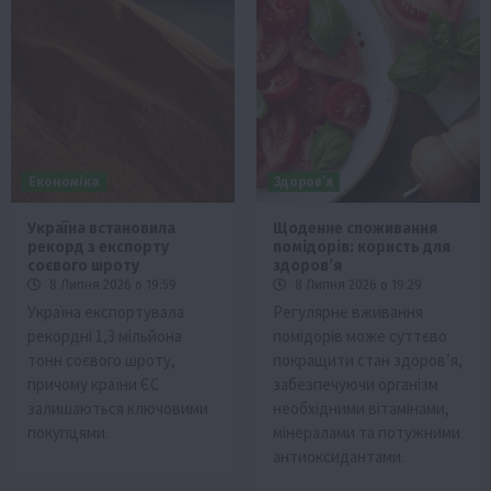
Економіка
Здоров’я
Україна встановила
Щоденне споживання
рекорд з експорту
помідорів: користь для
соєвого шроту
здоров’я
8 Липня 2026 о 19:59
8 Липня 2026 о 19:29
Україна експортувала
Регулярне вживання
рекордні 1,3 мільйона
помідорів може суттєво
тонн соєвого шроту,
покращити стан здоров’я,
причому країни ЄС
забезпечуючи організм
залишаються ключовими
необхідними вітамінами,
покупцями.
мінералами та потужними
антиоксидантами.