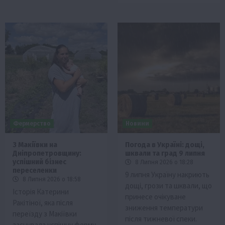
Фермерство
Новини
З Макіївки на
Погода в Україні: дощі,
Дніпропетровщину:
шквали та град 9 липня
успішний бізнес
8 Липня 2026 о 18:28
переселенки
9 липня Україну накриють
8 Липня 2026 о 18:58
дощі, грози та шквали, що
Історія Катерини
принесе очікуване
Ракітіної, яка після
зниження температури
переїзду з Макіївки
після тижневої спеки.
заснувала успішну ферму