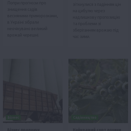
Попри прогнози про
зіткнулися з падінням цін
знищення садів
на цибулю через
весняними приморозками,
надлишкову пропозицію
в Україні зібрали
та проблеми зі
неочікувано великий
зберіганням врожаю під
врожай черешні.
час зими.
Бізнес
Садівництво
Бізнес пропонує
Найкращий сорт лохини