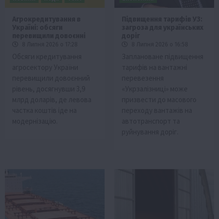
Агрокредитування в
Підвищення тарифів УЗ:
Україні: обсяги
загроза для українських
перевищили довоєнні
доріг
8 Липня 2026 о 17:28
8 Липня 2026 о 16:58
Обсяги кредитування
Заплановане підвищення
агросектору України
тарифів на вантажні
перевищили довоєнний
перевезення
рівень, досягнувши 3,9
«Укрзалізниці» може
млрд доларів, де левова
призвести до масового
частка коштів іде на
переходу вантажів на
модернізацію.
автотранспорт та
руйнування доріг.