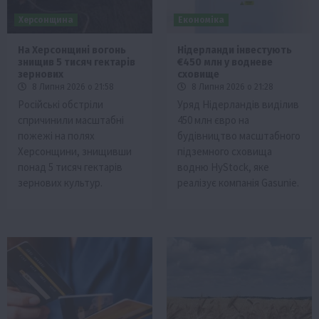
Херсонщина
Економіка
На Херсонщині вогонь
Нідерланди інвестують
знищив 5 тисяч гектарів
€450 млн у водневе
зернових
сховище
8 Липня 2026 о 21:58
8 Липня 2026 о 21:28
Російські обстріли
Уряд Нідерландів виділив
спричинили масштабні
450 млн євро на
пожежі на полях
будівництво масштабного
Херсонщини, знищивши
підземного сховища
понад 5 тисяч гектарів
водню HyStock, яке
зернових культур.
реалізує компанія Gasunie.