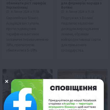
обмежити ріст тарифів
для фермерів: поради з
Укрзалізниці
Волині
8 Липня 2026 о 11:58
8 Липня 2026 о 11:28
Європейська Бізнес
Подружжя з Волині
Асоціація виступила
поділилося власним
проти підвищення
досвідом вирощування
тарифів на вантажні
лохини, обравши
залізничні перевезення на
найпродуктивніші сорти
30%, пропонуючи
для приватного
обмежитися 5–10%.
господарства.
Економіка
Здоров’я