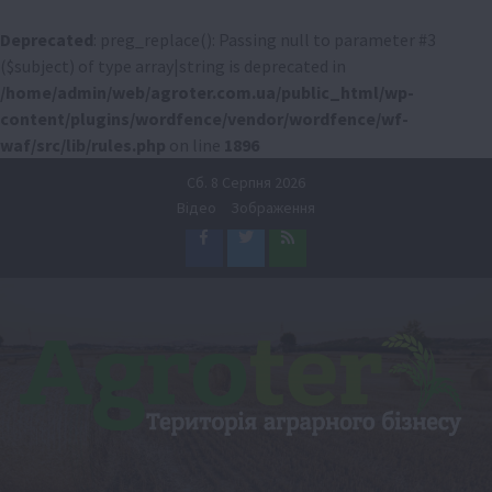
Deprecated
: preg_replace(): Passing null to parameter #3
($subject) of type array|string is deprecated in
/home/admin/web/agroter.com.ua/public_html/wp-
content/plugins/wordfence/vendor/wordfence/wf-
waf/src/lib/rules.php
on line
1896
Перейти
Сб. 8 Серпня 2026
до
Відео
Зображення
вмісту
Facebook
Twitter
Feed