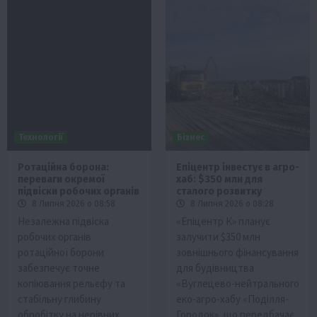
Технології
Бізнес
Ротаційна борона:
Епіцентр інвестує в агро-
переваги окремої
хаб: $350 млн для
підвіски робочих органів
сталого розвитку
8 Липня 2026 о 08:58
8 Липня 2026 о 08:28
Незалежна підвіска
«Епіцентр К» планує
робочих органів
залучити $350 млн
ротаційної борони
зовнішнього фінансування
забезпечує точне
для будівництва
копіювання рельєфу та
«Вуглецево-нейтрального
стабільну глибину
еко-агро-хабу «Поділля-
обробітку на нерівних
Городок», що передбачає