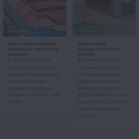
Економіка
Економіка
Чому в портах України
Топ-3 покупці
поменшало суден класу
українського зерна
панамакс
2025/26
8 Липня 2026 о 16:28
8 Липня 2026 о 15:58
Через постійні повітряні
Туреччина, Єгипет та
тривоги та воєнні ризики
Італія очолили список
частка суден класу
найбільших покупців
панамакс в українських
українського зерна у
портах скоротилася з 45%
2025/26 маркетинговому
до 20%.
році, причому Туреччина
значно збільшила свої
закупівлі.