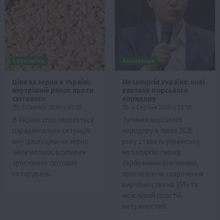
Економіка
Економіка
Ціни на зерно в Україні:
Металургія України: нові
внутрішній ринок проти
виклики морського
світового
коридору
5 Серпня 2026 о 07:28
4 Серпня 2026 о 22:58
В Україні спостерігається
Зупинка морського
парадоксальна ситуація:
коридору в липні 2026
внутрішні ціни на зерно
року ставить українську
знижуються, всупереч
металургію перед
зростанню світових
серйозними викликами,
котирувань.
прогнозуючи скорочення
виробництва на 35% та
можливий простій
потужностей.