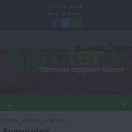
Перейти
Пт. 7 Серпня 2026
до
Відео
Зображення
вмісту
Facebook
Twitter
Feed
Головне
меню
ГОЛОВНА
НОВИНИ
ЕКОНОМІКА
Економіка