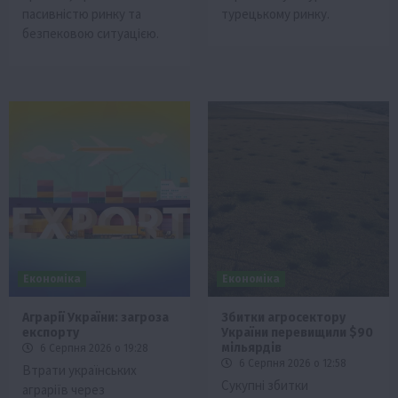
пасивністю ринку та
турецькому ринку.
безпековою ситуацією.
Економіка
Економіка
Аграрії України: загроза
Збитки агросектору
експорту
України перевищили $90
мільярдів
6 Серпня 2026 о 19:28
6 Серпня 2026 о 12:58
Втрати українських
Сукупні збитки
аграріїв через