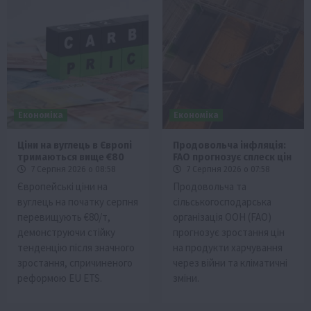
Економіка
Економіка
Ціни на вуглець в Європі
Продовольча інфляція:
тримаються вище €80
FAO прогнозує сплеск цін
7 Серпня 2026 о 08:58
7 Серпня 2026 о 07:58
Європейські ціни на
Продовольча та
вуглець на початку серпня
сільськогосподарська
перевищують €80/т,
організація ООН (FAO)
демонструючи стійку
прогнозує зростання цін
тенденцію після значного
на продукти харчування
зростання, спричиненого
через війни та кліматичні
реформою EU ETS.
зміни.