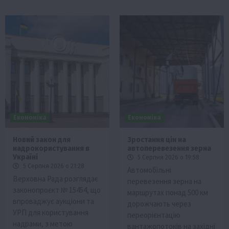
Економіка
Економіка
Новий закон для
Зростання цін на
надрокористування в
автоперевезення зерна
Україні
5 Серпня 2026 о 19:58
5 Серпня 2026 о 21:28
Автомобільні
Верховна Рада розглядає
перевезення зерна на
законопроєкт № 15454, що
маршрутах понад 500 км
впроваджує аукціони та
дорожчають через
УРП для користування
переорієнтацію
надрами, з метою
вантажопотоків на західні