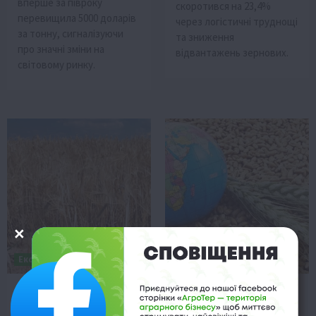
вперше за півроку
скоротився на 23,4%
перевищила 5000 доларів
через логістичні труднощі
за тонну, сигналізуючи
та зниження
про значні зміни на
відвантажень зернових.
світовому ринку.
Економіка
Економіка
Румунські аграрії:
Експорт зерна
українське зерно –
подорожчав у 2,5 раза
причина банкрутств?
через логістику