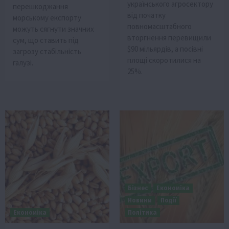
українського агросектору
перешкоджання
від початку
морському експорту
повномасштабного
можуть сягнути значних
вторгнення перевищили
сум, що ставить під
$90 мільярдів, а посівні
загрозу стабільність
площі скоротилися на
галузі.
25%.
Бізнес
Економіка
Новини
Події
Економіка
Політика