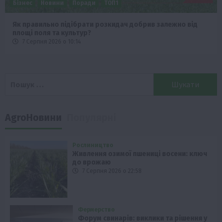
Бізнес
Новини
Поради
ТОП1
Як правильно підібрати розкидач добрив залежно від
площі поля та культур?
7 Серпня 2026 о 10:14
Пошук:
AgroНовини
Популярні
Рослиництво
Живлення озимої пшениці восени: ключ
до врожаю
7 Серпня 2026 о 22:58
Фермерство
Форум свинарів: виклики та рішення у