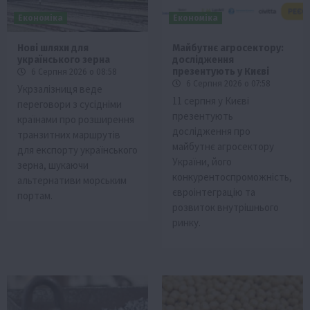
Економіка
Економіка
Нові шляхи для
Майбутнє агросектору:
українського зерна
дослідження
презентують у Києві
6 Серпня 2026 о 08:58
6 Серпня 2026 о 07:58
Укрзалізниця веде
11 серпня у Києві
переговори з сусідніми
презентують
країнами про розширення
дослідження про
транзитних маршрутів
майбутнє агросектору
для експорту українського
України, його
зерна, шукаючи
конкурентоспроможність,
альтернативи морським
євроінтеграцію та
портам.
розвиток внутрішнього
ринку.