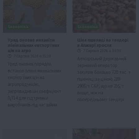
Економіка
Економіка
Уряд оновив механізм
Ціна пшениці на тендері
мінімальних експортних
в Алжирі зросла
цін на агро
7 Серпня 2026 о 09:58
7 Серпня 2026 о 15:28
Алжирський державний
Уряд оновив порядок
зерновий оператор
встановлення мінімальних
закупив близько 720 тис. т
експортних цін на
пшениці за ціною 289-
агропродукцію,
290$/т C&F, що на 25$/т
запровадивши коефіцієнт
вище, ніж на
0,714 для підтримки
попередньому тендері.
виробників під час війни.