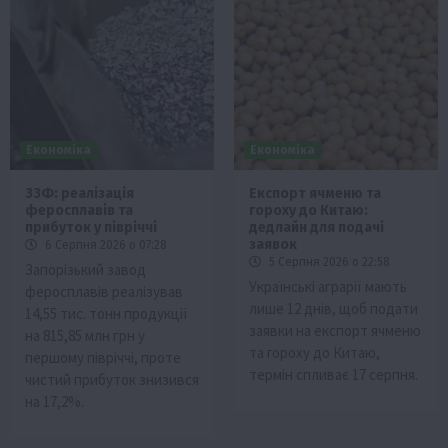
Економіка
Економіка
ЗЗФ: реалізація
Експорт ячменю та
феросплавів та
гороху до Китаю:
прибуток у півріччі
дедлайн для подачі
заявок
6 Серпня 2026 о 07:28
5 Серпня 2026 о 22:58
Запорізький завод
Українські аграрії мають
феросплавів реалізував
лише 12 днів, щоб подати
14,55 тис. тонн продукції
заявки на експорт ячменю
на 815,85 млн грн у
та гороху до Китаю,
першому півріччі, проте
термін спливає 17 серпня.
чистий прибуток знизився
на 17,2%.