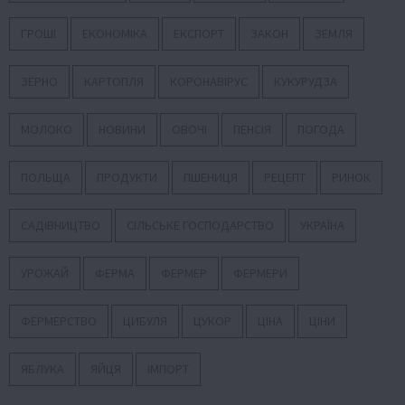
ГРОШІ
ЕКОНОМІКА
ЕКСПОРТ
ЗАКОН
ЗЕМЛЯ
ЗЕРНО
КАРТОПЛЯ
КОРОНАВІРУС
КУКУРУДЗА
МОЛОКО
НОВИНИ
ОВОЧІ
ПЕНСІЯ
ПОГОДА
ПОЛЬЩА
ПРОДУКТИ
ПШЕНИЦЯ
РЕЦЕПТ
РИНОК
САДІВНИЦТВО
СІЛЬСЬКЕ ГОСПОДАРСТВО
УКРАЇНА
УРОЖАЙ
ФЕРМА
ФЕРМЕР
ФЕРМЕРИ
ФЕРМЕРСТВО
ЦИБУЛЯ
ЦУКОР
ЦІНА
ЦІНИ
ЯБЛУКА
ЯЙЦЯ
ІМПОРТ