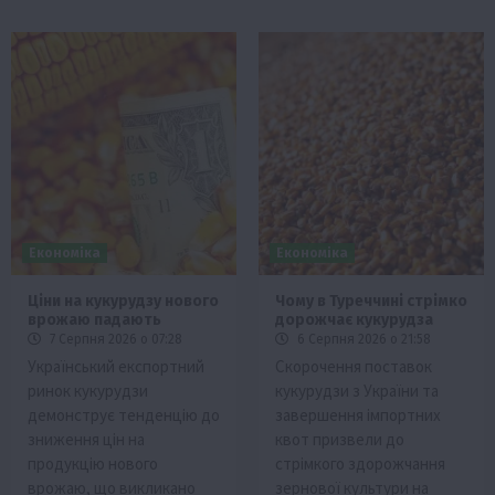
Економіка
Економіка
Ціни на кукурудзу нового
Чому в Туреччині стрімко
врожаю падають
дорожчає кукурудза
7 Серпня 2026 о 07:28
6 Серпня 2026 о 21:58
Український експортний
Скорочення поставок
ринок кукурудзи
кукурудзи з України та
демонструє тенденцію до
завершення імпортних
зниження цін на
квот призвели до
продукцію нового
стрімкого здорожчання
врожаю, що викликано
зернової культури на