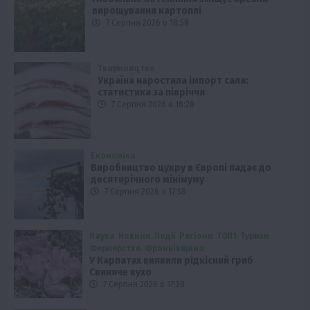
вирощування картоплі
7 Серпня 2026 о 18:58
Твариництво
Україна наростила імпорт сала:
статистика за півріччя
7 Серпня 2026 о 18:28
Економіка
Виробництво цукру в Європі падає до
десятирічного мінімуму
7 Серпня 2026 о 17:58
Наука
Новини
Події
Регіони
ТОП1
Туризм
Фермерство
Франківщина
У Карпатах виявили рідкісний гриб
Свиняче вухо
7 Серпня 2026 о 17:28