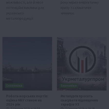
можливості, але й несе
року через енергетичну
потенційні виклики для
кризу та кліматичні
української
чинники.
металопродукції.
Економіка
Економіка
Робота морських портів:
Металурги просять
оцінка НБУ станом на
скасувати підвищення
2024 рік
тарифів УЗ
7 Серпня 2026 о 19:58
7 Серпня 2026 о 19:28