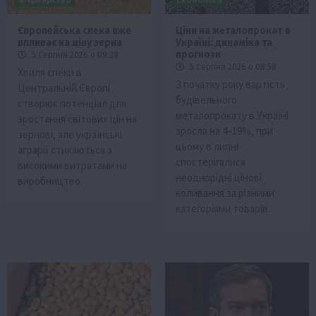
Європейська спека вже
Ціни на металопрокат в
впливає на ціну зерна
Україні: динаміка та
прогнози
5 Серпня 2026 о 09:28
5 Серпня 2026 о 08:58
Хвиля спеки в
З початку року вартість
Центральній Європі
будівельного
створює потенціал для
металопрокату в Україні
зростання світових цін на
зросла на 4–19%, при
зернові, але українські
цьому в липні
аграрії стикаються з
спостерігалися
високими витратами на
неоднорідні цінові
виробництво.
коливання за різними
категоріями товарів.