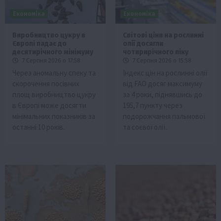
Економіка
Економіка
Виробництво цукру в
Світові ціни на рослинні
Європі падає до
олії досягли
десятирічного мінімуму
чотирирічного піку
7 Серпня 2026 о 17:58
7 Серпня 2026 о 15:58
Через аномальну спеку та
Індекс цін на рослинні олії
скорочення посівних
від FAO досяг максимуму
площ виробництво цукру
за 4 роки, піднявшись до
в Європі може досягти
195,7 пункту через
мінімальних показників за
подорожчання пальмової
останні 10 років.
та соєвої олії.