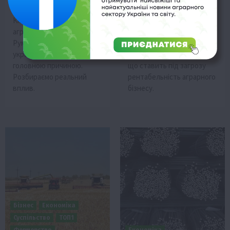
5 Серпня 2026 о 13:28
5 Серпня 2026 о 12:58
Кількість банкрутств
Через блокування
аграрних компаній у
морських шляхів логістика
Румунії зросла, проте
українського зерна
українське зерно не є
подорожчала у 2,5 раза,
головною причиною.
що ставить під загрозу
Розбираємо реальний
рентабельність аграрного
вплив.
бізнесу.
Бізнес
Економіка
Суспільство
ТОП1
Фермерство
Економіка