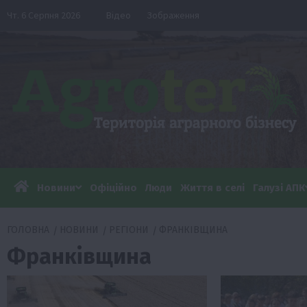
Перейти
Чт. 6 Серпня 2026
Відео
Зображення
до
вмісту
Новини
Офіційно
Люди
Життя в селі
Галузі АПК
ГОЛОВНА
НОВИНИ
РЕГІОНИ
ФРАНКІВЩИНА
Франківщина