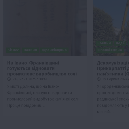
Новини
Події
Бізнес
Новини
Франківщина
Франківщина
На Івано-Франківщині
Декомунізація 
готуються відновити
Прикарпатті 
промислове виробництво солі
памʼятники (
24 Липня 2025 о 10:43
19 Серпня 2024 о
У місті Долина, що на Івано-
У Городенківські
Франківщині, планують відновити
процес демонтаж
промисловий видобуток кам’яної солі.
радянської епохи
Про це повідомив…
повідомляють у 
міській…