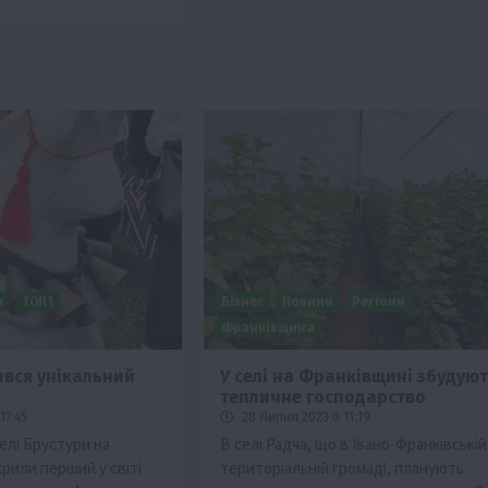
и
ТОП1
Бізнес
Новини
Регіони
Франківщина
вився унікальний
У селі на Франківщині збудуют
тепличне господарство
17:45
28 Липня 2023 о 11:19
елі Брустури на
В селі Радча, що в Івано-Франківській
рили перший у світі
територіальній громаді, планують