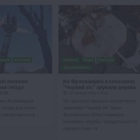
вини
Регіони
Новини
Події
Регіони
Франківщина
ні лелекам
На Франківщині в заказнику
ове гніздо
“Чорний ліс” зрубали дерева
21:58
20 Лютого 2024 о 15:47
вано-Франківщині
На території загально-зоологічного
 гніздо для лелек.
заказника “Чорний ліс” Івано-
ку повертаються в…
Франківської області виявили
незаконну порубку тридцяти шести
сироростучих та…