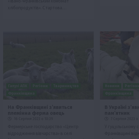
«Івано-Франківський комбінат
хлібопродуктів». Стартова…
Галузі АПК
Регіони
Твариництво
Новини
Регіон
Франківщина
Франківщина
На Франківщині зʼявиться
В Україні зʼя
племінна ферма овець
памʼятник
16 Серпня 2023 о 10:39
7 Серпня 2023 о 
Фермерське господарство «Центр
У гуцульському с
відродження вівчарства» в селі
Франківщині відк