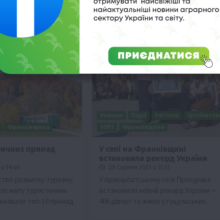
Новини
Події
Регіони
Суспільств
Франківщина
ТОП1
Франківщина
тичних принад
У селі на Франківщині
встановили рекорд України
о 19:40
29 Серпня 2023 о 11:33
ство розвитку туризму
У прикарпатському селі Прокурава
ло мапу туристичних
встановили новий рекорд України —
й назвало топ-10 принад
406 дівчат та жінок у гуцульських…