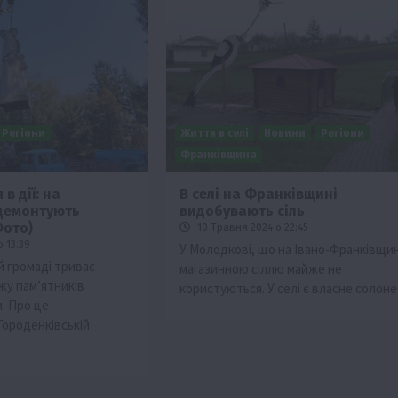
Регіони
Життя в селі
Новини
Регіони
Франківщина
в дії: на
В селі на Франківщині
демонтують
видобувають сіль
Фото)
10 Травня 2024 о 22:45
 13:39
У Молодкові, що на Івано-Франківщин
й громаді триває
магазинною сіллю майже не
у пам’ятників
користуються. У селі є власне солон
. Про це
Городенківській