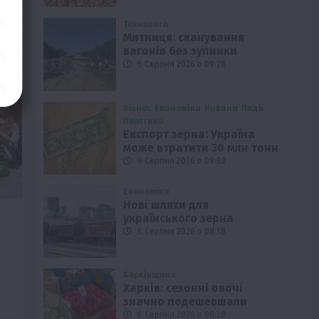
Технології
Митниця: сканування
вагонів без зупинки
6 Серпня 2026 о 09:28
Бізнес
Економіка
Новини
Події
Політика
Експорт зерна: Україна
може втратити 30 млн тонн
6 Серпня 2026 о 09:02
о
Економіка
Нові шляхи для
українського зерна
6 Серпня 2026 о 08:58
Харківщина
Харків: сезонні овочі
значно подешевшали
6 Серпня 2026 о 08:28