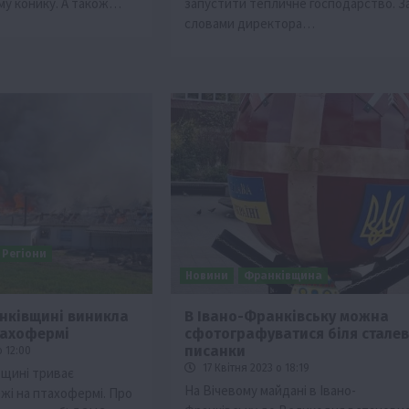
му конику. А також…
запустити тепличне господарство. З
словами директора…
Регіони
Новини
Франківщина
нківщині виникла
В Івано-Франківську можна
тахофермі
сфотографуватися біля сталев
писанки
 12:00
17 Квітня 2023 о 18:19
вщині триває
На Вічевому майдані в Івано-
жі на птахофермі. Про