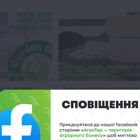
Галузі АПК
Новини
Переробка
и
Франківщина
Регіони
Франківщина
ала спонсором
Грант на виробництво бринзи
магань
отримало 12 підприємців
Франківщини
17:36
12 Грудня 2023 о 14:26
одaрство «ГАДЗ» з
12 заявників із Івано-Франківської
но підтримує
області отримали позитивне рішення
не лише нa
щодо виділення гранту на
 a й…
виробництво гуцульської овечої…