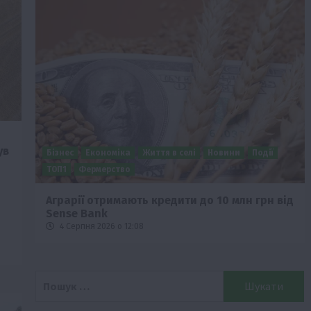
ув
Бізнес
Економіка
Життя в селі
Новини
Події
о
ТОП1
Фермерство
Аграрії отримають кредити до 10 млн грн від
Sense Bank
4 Серпня 2026 о 12:08
Пошук: