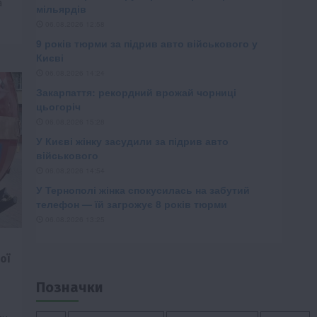
а
ої
Позначки