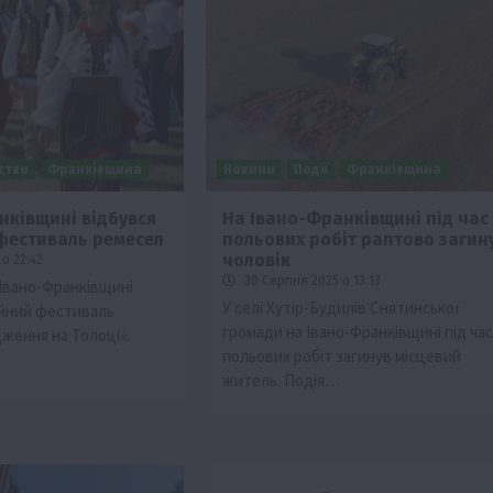
ьство
Франківщина
Новини
Події
Франківщина
нківщині відбувся
На Івано-Франківщині під час
фестиваль ремесел
польових робіт раптово загин
тво
чоловік
о 22:42
Бізнес
Економіка
Суспільство
ТОП1
Фермерств
30 Серпня 2025 о 13:13
 Івано-Франківщині
У селі Хутір-Будилів Снятинської
ійний фестиваль
мити
Європейська спека вже впливає на ціну
громади на Івано-Франківщині під час
ження на Толоці».
зерна
польових робіт загинув місцевий
5 Серпня 2026 о 09:28
житель. Подія…