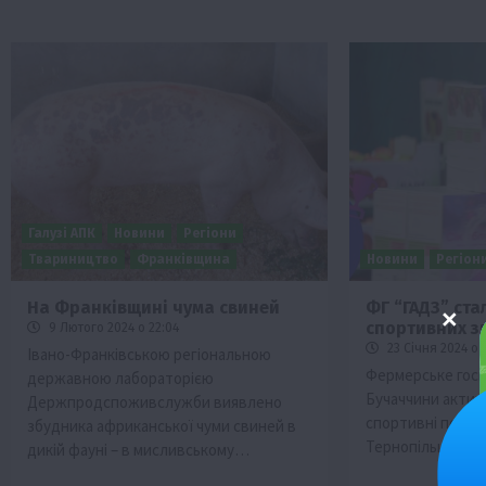
Галузі АПК
Новини
Регіони
Твариництво
Франківщина
Новини
Регіон
На Франківщині чума свиней
ФГ “ГАДЗ” ст
спортивних з
9 Лютого 2024 о 22:04
23 Січня 2024 о 
Івано-Франківською регіональною
Фермерське госп
державною лабораторією
Бучaччини aктив
Держпродспоживслужби виявлено
спортивні події 
збудника африканської чуми свиней в
Тернопільщини,
дикій фауні – в мисливському…