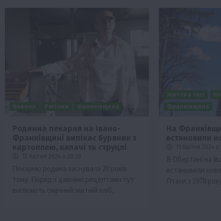
Життя в селі
Но
Новини
Регіони
Франківщина
Франківщина
Родинна пекарня на Івано-
На Франківщи
Франківщині випікає буряник з
встановили н
картоплею, калачі та струцлі
11 Квітня 2024 о 
15 Квітня 2024 о 20:20
В Обертині на І
Пекарню родина заснувала 20 років
встановили нове
тому. Поряд з давніми рецептами тут
Птахи з 1978 ро
випікають смачний житній хліб,…