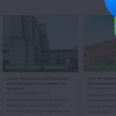
Економіка
Новини
Франківщина
Регіони
Туризм
Івано-Франківський комбінат
ТОП-10 турис
хлібопродуктів виставили на
Франківщини
аукціон
14 Вересня 2023 
27 Листопада 2023 о 19:03
Державне агент
Фонд держмайна оголосив аукціон з
України розшири
приватизації Єдиного майнового
магнітів країни 
комплексу державного підприємства
Франківщини….