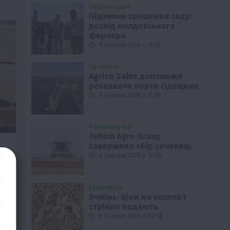
Садівництво
Підземне зрошення саду:
досвід молдовського
фермера
6 Серпня 2026 о 11:58
Одещина
Agrico Sales допоможе
розвивати порти Одещини
6 Серпня 2026 о 11:28
Рослиництво
Tekom Agro Group
завершила збір сочевиці
6 Серпня 2026 о 10:28
Економіка
Ячмінь: ціни на експорт
стрімко падають
6 Серпня 2026 о 09:58