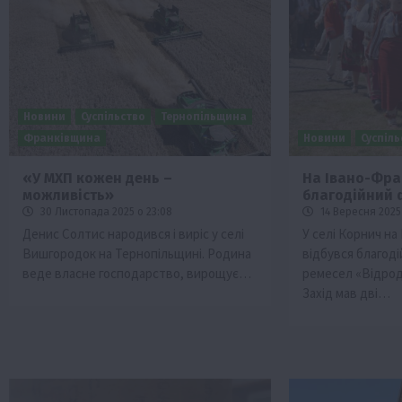
Новини
Суспільство
Тернопільщина
Франківщина
Новини
Суспіл
«У МХП кожен день –
На Івано-Фра
можливість»
благодійний 
и
Події
Бізнес
Новини
Офіційно
Події
Суспільс
30 Листопада 2025 о 23:08
14 Вересня 2025 
мерство
ТОП1
Фермерство
Денис Солтис народився і виріс у селі
У селі Корнич на
Вишгородок на Тернопільщині. Родина
відбувся благод
у врожаю за
Оренда садової ділянки: як усе офор
веде власне господарство, вирощує…
ремесел «Відрод
легально та без проблем
Захід мав дві…
5 Серпня 2026 о 20:14