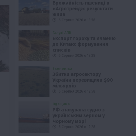
Врожайність пшениці в
«Агротрейд»: результати
жнив
6 Серпня 2026 о 13:58
Галузі АПК
Експорт гороху та ячменю
до Китаю: формування
списків
6 Серпня 2026 о 13:28
Економіка
Збитки агросектору
України перевищили $90
мільярдів
6 Серпня 2026 о 12:58
Одещина
РФ атакувала судно з
українським зерном у
Чорному морі
6 Серпня 2026 о 12:28