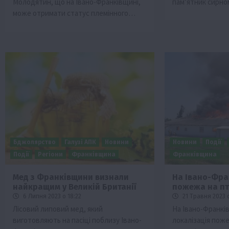
Молодятин, що на Івано-Франківщині,
пам’ятник сирно
може отримати статус племінного…
Бджолярство
Галузі АПК
Новини
Новини
Події
Події
Регіони
Франківщина
Франківщина
Мед з Франківщини визнали
На Івано-Фра
найкращим у Великій Британії
пожежа на п
6 Липня 2023 о 18:22
21 Травня 2023 о
Лісовий липовий мед, який
На Івано-Франкі
виготовляють на пасіці поблизу Івано-
локалізація поже