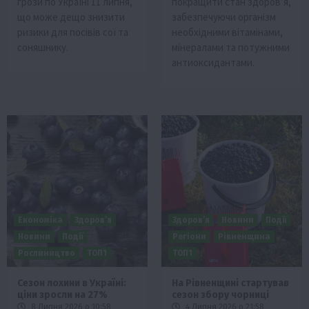
грози по Україні 11 липня,
покращити стан здоров’я,
що може дещо знизити
забезпечуючи організм
ризики для посівів сої та
необхідними вітамінами,
соняшнику.
мінералами та потужними
антиоксидантами.
Економіка
Здоров’я
Здоров’я
Новини
Події
Новини
Події
Регіони
Рівненщина
Рослиництво
ТОП1
ТОП1
Сезон лохини в Україні:
На Рівненщині стартував
ціни зросли на 27%
сезон збору чорниці
8 Липня 2026 о 10:58
4 Липня 2026 о 21:58