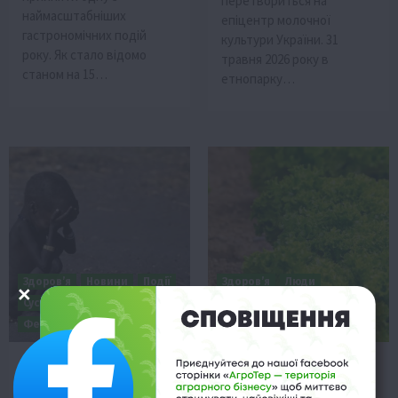
перетвориться на
наймасштабніших
епіцентр молочної
гастрономічних подій
культури України. 31
року. Як стало відомо
травня 2026 року в
станом на 15…
етнопарку…
Здоров’я
Новини
Події
Здоров’я
Люди
Суспільство
ТОП1
Новини
Події
Поради
Фермерство
Смачно!
ТОП1
Продовольчий
Свіжість на тарілці: ТОП-
апокаліпсис 2027: війна в
рецепти перших
Ірані провокує дефіцит
весняних салатів для