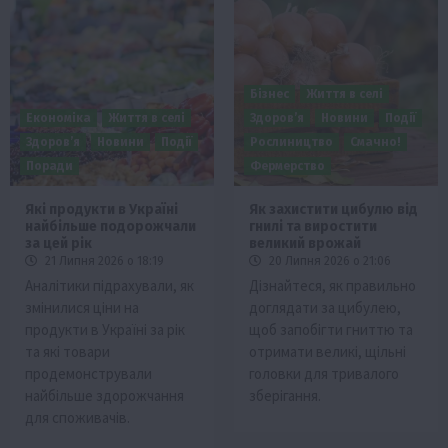
Бізнес
Життя в селі
Економіка
Життя в селі
Здоров’я
Новини
Події
Здоров’я
Новини
Події
Рослиництво
Смачно!
Поради
Фермерство
Які продукти в Україні
Як захистити цибулю від
найбільше подорожчали
гнилі та виростити
за цей рік
великий врожай
21 Липня 2026 о 18:19
20 Липня 2026 о 21:06
Аналітики підрахували, як
Дізнайтеся, як правильно
змінилися ціни на
доглядати за цибулею,
продукти в Україні за рік
щоб запобігти гниттю та
та які товари
отримати великі, щільні
продемонстрували
головки для тривалого
найбільше здорожчання
зберігання.
для споживачів.