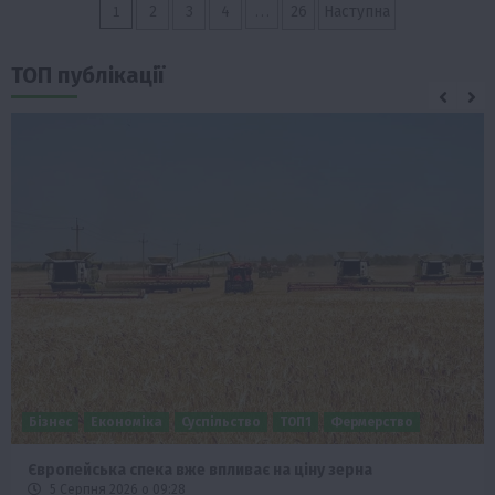
Пагінація
1
…
2
3
4
26
Наступна
записів
ТОП публікації
Бізнес
Економіка
Суспільство
ТОП1
Фермерство
Європейська спека вже впливає на ціну зерна
5 Серпня 2026 о 09:28