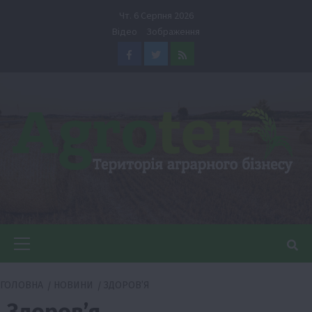
Перейти
Чт. 6 Серпня 2026
до
Відео
Зображення
вмісту
Facebook
Twitter
Feed
Головне
меню
ГОЛОВНА
НОВИНИ
ЗДОРОВ’Я
Здоров’я