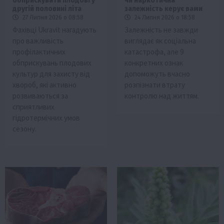
обприскувати плодові у
чи наркотична
другій половині літа
залежність керує вами
27 Липня 2026 о 08:58
24 Липня 2026 о 18:58
Фахівці Ukravit нагадують
Залежність не завжди
про важливість
виглядає як соціальна
профілактичних
катастрофа, але 9
обприскувань плодових
конкретних ознак
культур для захисту від
допоможуть вчасно
хвороб, які активно
розпізнати втрату
розвиваються за
контролю над життям.
сприятливих
гідротермічних умов
сезону.