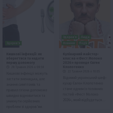
Здоров’я
Люди
Здоров’я
Новини
Події
Кишкові інфекції: як
Кулінарний майстер-
вберегтися та надати
клас на «Фест Молоко
першу допомогу
2026» проведе Євген
Клопотенко
28 Травня 2026 о 08:58
22 Травня 2026 о 10:05
Кишкові інфекції можуть
Відомий український шеф-
застати зненацька, але
кухар Євген Клопотенко
знання симптомів та
стане одним із головних
правил гігієни допоможе
гостей «Фест Молоко
швидко відновитися та
2026», який відбудеться…
уникнути серйозних
проблем зі здоров’ям.