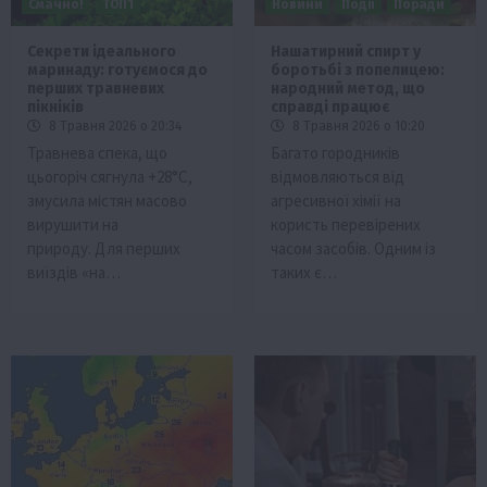
Смачно!
ТОП1
Новини
Події
Поради
Секрети ідеального
Нашатирний спирт у
маринаду: готуємося до
боротьбі з попелицею:
перших травневих
народний метод, що
пікніків
справді працює
8 Травня 2026 о 20:34
8 Травня 2026 о 10:20
Травнева спека, що
Багато городників
цьогоріч сягнула +28°C,
відмовляються від
змусила містян масово
агресивної хімії на
вирушити на
користь перевірених
природу. Для перших
часом засобів. Одним із
виїздів «на…
таких є…