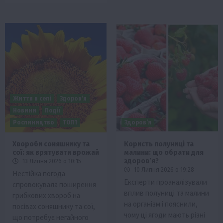
Життя в селі
Здоров’я
Новини
Події
Рослиництво
ТОП1
Здоров’я
Хвороби соняшнику та
Користь полуниці та
сої: як врятувати врожай
малини: що обрати для
здоров’я?
13 Липня 2026 о 10:15
10 Липня 2026 о 19:28
Нестійка погода
Експерти проаналізували
спровокувала поширення
вплив полуниці та малини
грибкових хвороб на
на організм і пояснили,
посівах соняшнику та сої,
чому ці ягоди мають різні
що потребує негайного