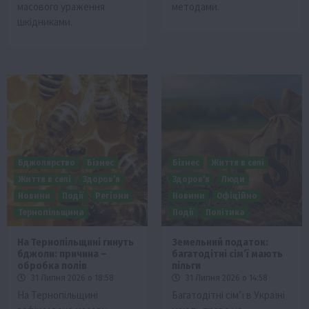
масового ураження
методами.
шкідниками.
Бджолярство
Бізнес
Бізнес
Життя в селі
Життя в селі
Здоров’я
Здоров’я
Люди
Новини
Події
Регіони
Новини
Офіційно
Тернопільщина
Події
Політика
На Тернопільщині гинуть
Земельний податок:
бджоли: причина –
багатодітні сім’ї мають
обробка полів
пільги
31 Липня 2026 о 18:58
31 Липня 2026 о 14:58
На Тернопільщині
Багатодітні сім’ї в Україні