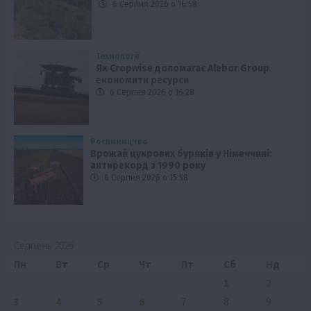
6 Серпня 2026 о 16:58
Технології
Як Cropwise допомагає Alebor Group
економити ресурси
6 Серпня 2026 о 16:28
Рослиництво
Врожай цукрових буряків у Німеччині:
антирекорд з 1990 року
6 Серпня 2026 о 15:58
Серпень 2026
Пн
Вт
Ср
Чт
Пт
Сб
Нд
1
2
3
4
5
6
7
8
9