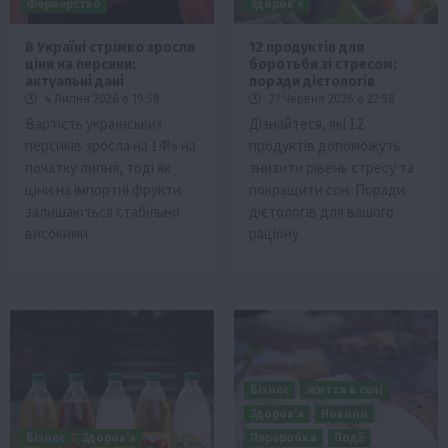
Фермерство
Здоров’я
В Україні стрімко зросли
12 продуктів для
ціни на персики:
боротьби зі стресом:
актуальні дані
поради дієтологів
4 Липня 2026 о 19:58
27 Червня 2026 о 22:58
Вартість українських
Дізнайтеся, які 12
персиків зросла на 14% на
продуктів допоможуть
початку липня, тоді як
знизити рівень стресу та
ціни на імпортні фрукти
покращити сон. Поради
залишаються стабільно
дієтологів для вашого
високими.
раціону.
Бізнес
Життя в селі
Здоров’я
Новини
Бізнес
Здоров’я
Переробка
Події