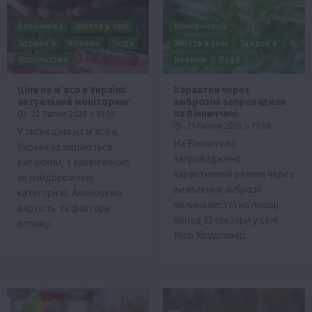
Економіка
Життя в селі
Вінниччина
Здоров’я
Новини
Події
Життя в селі
Здоров’я
Суспільство
Новини
Події
Ціни на м’ясо в Україні:
Карантин через
актуальний моніторинг
амброзію запровадили
на Вінниччині
22 Липня 2026 о 10:58
21 Липня 2026 о 19:08
У липні ціни на м’ясо в
На Вінниччині
Україні залишаються
запроваджено
високими, з яловичиною
карантинний режим через
як найдорожчою
виявлення амброзії
категорією. Аналізуємо
полинолистої на площі
вартість та фактори
понад 33 гектари у селі
впливу.
Малі Крушлинці.