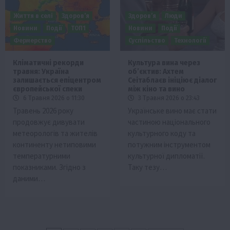
Життя в селі
Здоров’я
Здоров’я
Люди
Новини
Події
ТОП1
Новини
Події
Фермерство
Суспільство
Технології
Кліматичні рекорди
Культура вина через
травня: Україна
об’єктив: Ахтем
залишається епіцентром
Сеітаблаєв ініціює діалог
європейської спеки
між кіно та вино
6 Травня 2026 о 11:30
3 Травня 2026 о 23:43
Травень 2026 року
Українське вино має стати
продовжує дивувати
частиною національного
метеорологів та жителів
культурного коду та
континенту нетиповими
потужним інструментом
температурними
культурної дипломатії.
показниками. Згідно з
Таку тезу…
даними…