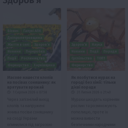
Бізнес
Галузі АПК
Дніпропетровщина
Життя в селі
Здоров’я
Здоров’я
Наука
Новини
Переробка
Новини
Події
Поради
Події
Рослиництво
Суспільство
ТОП1
Фермерство
Харківщина
Фермерство
Масове нашестя клопів
Як позбутися мурах на
на посівах соняшнику: як
городі без хімії: тільки
врятувати врожай
дієві поради
1 Серпня 2026 о 07:58
31 Липня 2026 о 21:40
Через запізнілий вихід
Мурахи шкодять корінням
клопів та напружені
рослин та розмножують
жнива посіви соняшнику
попелицю, проте їх
на сході України
можна вивести
опинилися під загрозою
безпечними народними