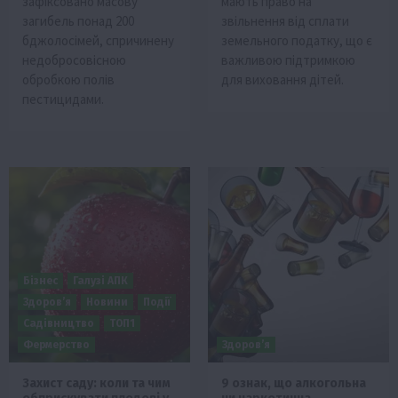
зафіксовано масову
мають право на
загибель понад 200
звільнення від сплати
бджолосімей, спричинену
земельного податку, що є
недобросовісною
важливою підтримкою
обробкою полів
для виховання дітей.
пестицидами.
Бізнес
Галузі АПК
Здоров’я
Новини
Події
Садівництво
ТОП1
Фермерство
Здоров’я
Захист саду: коли та чим
9 ознак, що алкогольна