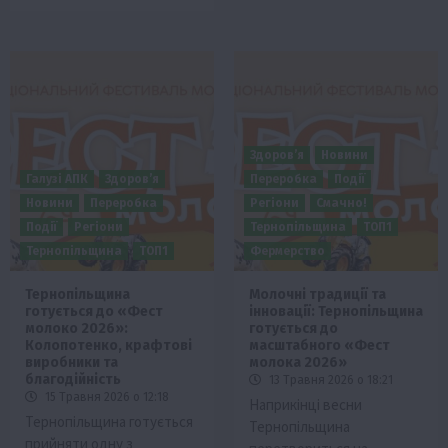
Здоров’я
Новини
Галузі АПК
Здоров’я
Переробка
Події
Новини
Переробка
Регіони
Смачно!
Події
Регіони
Тернопільщина
ТОП1
Тернопільщина
ТОП1
Фермерство
Тернопільщина
Молочні традиції та
готується до «Фест
інновації: Тернопільщина
молоко 2026»:
готується до
Колопотенко, крафтові
масштабного «Фест
виробники та
молока 2026»
благодійність
13 Травня 2026 о 18:21
15 Травня 2026 о 12:18
Наприкінці весни
Тернопільщина готується
Тернопільщина
прийняти одну з