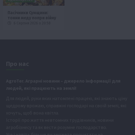
Пасічники Сумщини:
тонни меду попри війну
6 Серпня 2026 о 20:58
Про нас
Аgr
oTer. Аграрні новини
– джерело інформації для
людей, які працюють на землі!
Для людей, руки яких натомлені працею, які знають ціну
щедрому врожаю, справжні господарі на своїй землі, які
хочуть, щоб вона квітла.
Історії про життя невтомних трудівників, новини
агробізнесу та як вести розумне господарство.
Усе і навіть більше ви зможете прочитати на