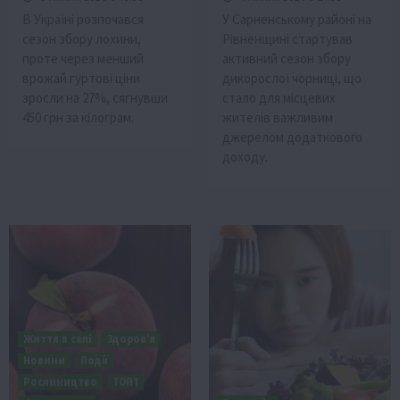
В Україні розпочався
У Сарненському районі на
сезон збору лохини,
Рівненщині стартував
проте через менший
активний сезон збору
врожай гуртові ціни
дикорослої чорниці, що
зросли на 27%, сягнувши
стало для місцевих
450 грн за кілограм.
жителів важливим
джерелом додаткового
доходу.
Життя в селі
Здоров’я
Новини
Події
Рослиництво
ТОП1