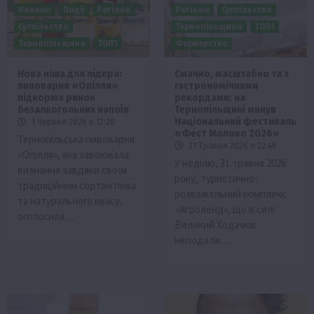
Новини
Події
Регіони
Регіони
Суспільство
Суспільство
Тернопільщина
ТОП1
Тернопільщина
ТОП1
Фермерство
Нова ніша для лідера:
Смачно, масштабно та з
пивоварня «Опілля»
гастрономічними
підкорює ринок
рекордами: на
безалкогольних напоїв
Тернопільщині минув
Національний фестиваль
1 Червня 2026 о 12:28
«Фест Молоко 2026»
Тернопільська пивоварня
31 Травня 2026 о 22:48
«Опілля», яка завоювала
У неділю, 31 травня 2026
визнання завдяки своїм
року, туристично-
традиційним сортам пива
розважальний комплекс
та натурального квасу,
«Агроленд», що в селі
оголосила…
Великий Ходачків
неподалік…