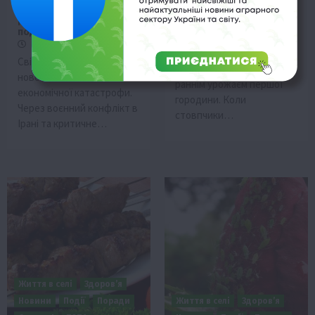
добрив, голод та
енергії та здоров’я
рекордне
9 Травня 2026 о 20:39
подорожчання їжі
Цьогорічний травень
10 Травня 2026 о 11:31
дивує не лише
Світ опинився на порозі
аномальною спекою, а й
нової масштабної
раннім урожаєм першої
економічної катастрофи.
городини. Коли
Через воєнний конфлікт в
стовпчики…
Ірані та критичне…
Життя в селі
Здоров’я
Новини
Події
Поради
Життя в селі
Здоров’я