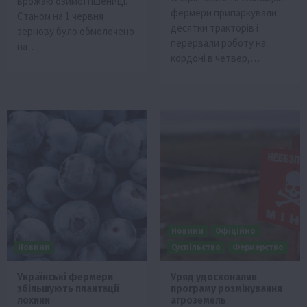
врожаю озимої пшениці.
фермери припаркували
Станом на 1 червня
десятки тракторів і
зернову було обмолочено
перервали роботу на
на…
кордоні в четвер,…
Новини
Офіційно
Новини
Суспільство
Фермерство
Українські фермери
Уряд удосконалив
збільшують плантації
програму розмінування
лохини
агроземель