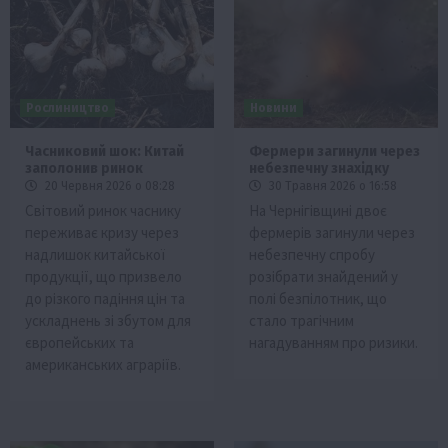
Рослиництво
Новини
Часниковий шок: Китай
Фермери загинули через
заполонив ринок
небезпечну знахідку
20 Червня 2026 о 08:28
30 Травня 2026 о 16:58
Світовий ринок часнику
На Чернігівщині двоє
переживає кризу через
фермерів загинули через
надлишок китайської
небезпечну спробу
продукції, що призвело
розібрати знайдений у
до різкого падіння цін та
полі безпілотник, що
ускладнень зі збутом для
стало трагічним
європейських та
нагадуванням про ризики.
американських аграріїв.