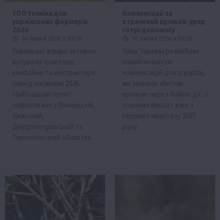
ТОП техніки для
Компенсації за
українських фермерів
втрачений врожай: уряд
2026
готує допомогу
14 Липня 2026 о 09:58
10 Липня 2026 о 08:58
Українські аграрії активно
Уряд України розробляє
купували трактори,
новий механізм
комбайни та мінітрактори
компенсацій для аграріїв,
перед посівною 2026.
які зазнали збитків
Найбільший попит
врожаю через бойові дії, з
зафіксовано у Вінницькій,
планами виплат вже з
Київській,
першого кварталу 2027
Дніпропетровській та
року.
Тернопільській областях.