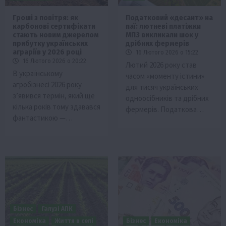
Гроші з повітря: як
Податковий «десант» на
карбонові сертифікати
паї: лютневі платіжки
стають новим джерелом
МПЗ викликали шок у
прибутку українських
дрібних фермерів
аграріїв у 2026 році
16 Лютого 2026 о 15:22
16 Лютого 2026 о 20:22
Лютий 2026 року став
В українському
часом «моменту істини»
агробізнесі 2026 року
для тисяч українських
з’явився термін, який ще
одноосібників та дрібних
кілька років тому здавався
фермерів. Податкова…
фантастикою —…
Бізнес
Галузі АПК
Економіка
Життя в селі
Бізнес
Економіка