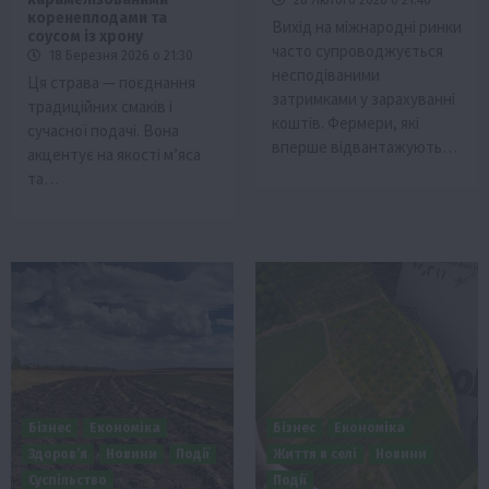
коренеплодами та
Вихід на міжнародні ринки
соусом із хрону
часто супроводжується
18 Березня 2026 о 21:30
несподіваними
Ця страва — поєднання
затримками у зарахуванні
традиційних смаків і
коштів. Фермери, які
сучасної подачі. Вона
вперше відвантажують…
акцентує на якості м’яса
та…
Бізнес
Економіка
Бізнес
Економіка
Здоров’я
Новини
Події
Життя в селі
Новини
Суспільство
Події