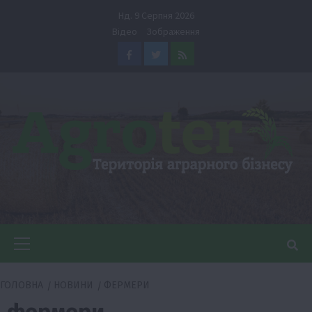
Перейти
Нд. 9 Серпня 2026
до
Відео
Зображення
вмісту
Facebook
Twitter
Feed
Головне
меню
ГОЛОВНА
НОВИНИ
ФЕРМЕРИ
фермери