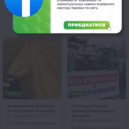
області, фермерам дедалі
залишилась без врожаю –
важче обробляти поля.
у деяких селах пшениця
Багато хто думає…
просто…
Новини
Новини
Американські фермери
Словацькі і чеські
почали збирати озимину
фермери влаштували
протести
4 Червня 2025 о 13:17
28 Лютого 2025 о 10:21
У США почалося збирання
Вчора чеські та словацькі