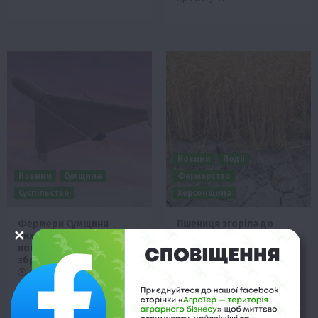
Новини
Події
Новини
Сумщина
Фермерство
Суспільство
Херсонщина
Фермери Сумщини
Пшениця згоріла до
виходять працювати у
жнив: на Херсонщині
поля з антидроновою
частина полів
зброєю
залишилась без врожаю
10 Липня 2025 о 19:03
2 Липня 2025 о 19:03
У прифронтових регіонах,
Цього літа частина полів
особливо в Сумській
на Херсонщині