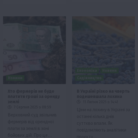
Економіка
Новини
Новини
Садівництво
Хто фермерів не буде
В Україні різко на чверть
платити гроші за оренду
подешевшала лохина
землі
11 Липня 2025 о 14:41
7 Серпня 2025 о 08:59
Ціни на лохину в Україні за
Верховний суд звільнив
останні кілька днів
фермерів від орендної
суттєво впали. Як
плати за землі в зоні
повідомляють аналітики
бойових дій. Про це…
проєкту…