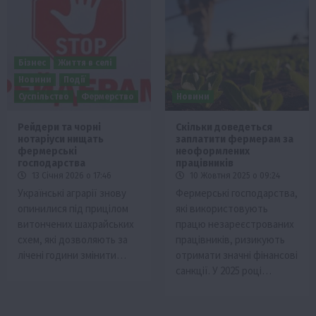
Бізнес
Життя в селі
Новини
Події
Суспільство
Фермерство
Новини
Рейдери та чорні
Скільки доведеться
нотаріуси нищать
заплатити фермерам за
фермерські
неоформлених
господарства
працівників
13 Січня 2026 о 17:46
10 Жовтня 2025 о 09:24
Українські аграрії знову
Фермерські господарства,
опинилися під прицілом
які використовують
витончених шахрайських
працю незареєстрованих
схем, які дозволяють за
працівників, ризикують
лічені години змінити…
отримати значні фінансові
санкції. У 2025 році…