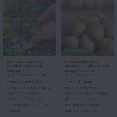
Економіка
Рослиництво
ЄС скасував мита на
Польські фермери
азотні добрива для
вимагають бойкотувати
фермерів
імпортну картоплю
28 Травня 2026 о 15:28
23 Травня 2026 о 10:59
Європейський Союз
Польські аграрії
тимчасово скасував мита
вимагають бойкоту
на імпорт ключових
імпортної картоплі через
азотних добрив, що є
різке падіння цін на
значною підтримкою для
внутрішньому ринку та
аграріїв.
надлишок продукції.