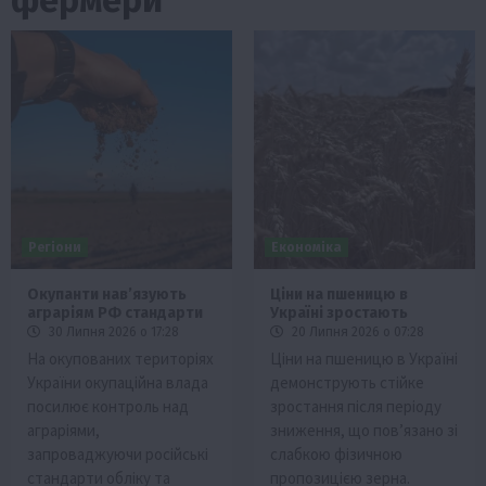
Регіони
Економіка
Окупанти нав’язують
Ціни на пшеницю в
аграріям РФ стандарти
Україні зростають
30 Липня 2026 о 17:28
20 Липня 2026 о 07:28
На окупованих територіях
Ціни на пшеницю в Україні
України окупаційна влада
демонструють стійке
посилює контроль над
зростання після періоду
аграріями,
зниження, що пов’язано зі
запроваджуючи російські
слабкою фізичною
стандарти обліку та
пропозицією зерна.