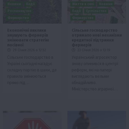
Новини
Події
Життя в селі
Новини
Рослиництво
Події
Суспільство
Фермерство
Фермерство
Економічні виклики
Сільське господарство
змушують фермерів
отримало нові механізми
змінювати стратегію
кредитної підтримки
посівної
фермерів
29 Січня 2026 о 12:52
23 Січня 2026 о 13:19
Сільське господарство в
Український агросектор
Україні сьогодні нагадує
знову опинився в центрі
складну партію в шахи, де
реформ, які на папері
правила змінюються
виглядають вельми
прямо під…
обнадійливо.
Міністерство аграрної…