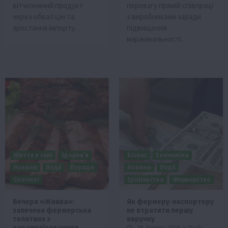
вітчизняний продукт
перевагу прямій співпраці
через обвал цін та
з виробниками заради
зростання імпорту.
підвищення
маржинальності.
Життя в селі
Здоров’я
Бізнес
Економіка
Новини
Події
Поради
Новини
Події
Смачно!
Суспільство
Фермерство
Вечеря «Жнива»:
Як фермеру-експортеру
запечена фермерська
не втратити першу
телятина з
виручку
карамелізованими
28 Лютого 2026 о 21:40