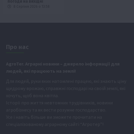
погоди на вихідні
8 Серпня 2026 о 13:58
Про нас
Аgr
oTer. Аграрні новини
– джерело інформації для
людей, які працюють на землі!
Для людей, руки яких натомлені працею, які знають ціну
щедрому врожаю, справжні господарі на своїй землі, які
хочуть, щоб вона квітла.
Історії про життя невтомних трудівників, новини
агробізнесу та як вести розумне господарство.
Усе і навіть більше ви зможете прочитати на
спеціалізованому аграрному сайті
“Агротер”
!