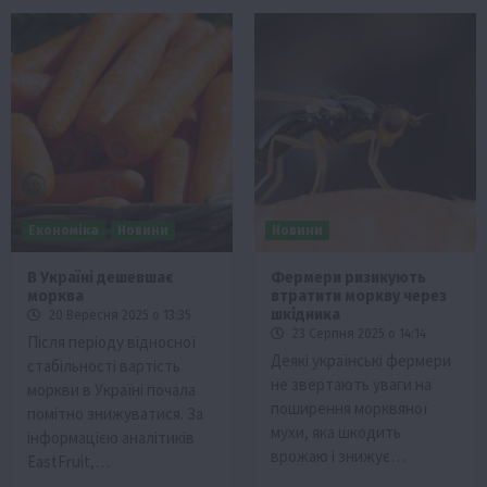
Економіка
Новини
Новини
В Україні дешевшає
Фермери ризикують
морква
втратити моркву через
шкідника
20 Вересня 2025 о 13:35
23 Серпня 2025 о 14:14
Після періоду відносної
Деякі українські фермери
стабільності вартість
не звертають уваги на
моркви в Україні почала
поширення морквяної
помітно знижуватися. За
мухи, яка шкодить
інформацією аналітиків
врожаю і знижує…
EastFruit,…