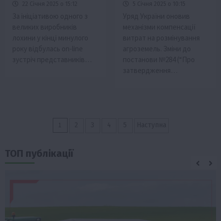
22 Січня 2025 о 15:12
5 Січня 2025 о 10:15
За ініціативою одного з
Уряд України оновив
великих виробників
механізми компенсації
лохини у кінці минулого
витрат на розмінування
року відбулась on-line
агроземель. Зміни до
зустріч представників…
постанови №284 (“Про
затвердження…
Пагінація
1
2
3
4
5
Наступна
записів
ТОП публікації