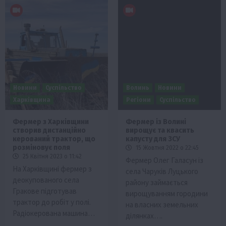
Новини
Суспільство
Волинь
Новини
Харківщина
Регіони
Суспільство
Фермер з Харківщини
Фермер із Волині
створив дистанційно
вирощує та квасить
керований трактор, що
капусту для ЗСУ
розміновує поля
15 Жовтня 2022 о 22:45
25 Квітня 2023 о 11:42
Фермер Олег Галасун із
На Харківщині фермер з
села Чаруків Луцького
деокупованого села
району займається
Гракове підготував
вирощуванням городини
трактор до робіт у полі.
на власних земельних
Радіокерована машина…
ділянках….