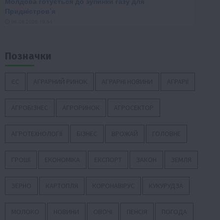
Позначки
ЄС
АГРАРНИЙ РИНОК
АГРАРНІ НОВИНИ
АГРАРІЇ
АГРОБІЗНЕС
АГРОРИНОК
АГРОСЕКТОР
АГРОТЕХНОЛОГІЇ
БІЗНЕС
ВРОЖАЙ
ГОЛОВНЕ
ГРОШІ
ЕКОНОМІКА
ЕКСПОРТ
ЗАКОН
ЗЕМЛЯ
ЗЕРНО
КАРТОПЛЯ
КОРОНАВІРУС
КУКУРУДЗА
МОЛОКО
НОВИНИ
ОВОЧІ
ПЕНСІЯ
ПОГОДА