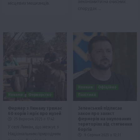
зекономити на очисних
місцевих мешканців.
спорудах…
Новини
Офіційно
Новини
Фермерство
Політика
Фермер з Лиману тримає
Зеленський підписав
60 корів і мріє про музей
закон про захист
фермерів на окупованих
25 Вересня 2025 о 17:42
територіях від стягнення
У селі Лиман, що межує з
боргів
Національним природним
9 Серпня 2025 о 12:31