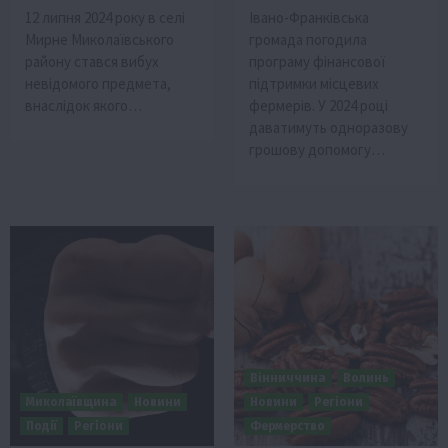
12 липня 2024 року в селі
Івано-Франківська
Мирне Миколаївського
громада погодила
району стався вибух
програму фінансової
невідомого предмета,
підтримки місцевих
внаслідок якого…
фермерів. У 2024 році
даватимуть одноразову
грошову допомогу…
Вінниччина
Волинь
Миколаївщина
Новини
Новини
Регіони
Події
Регіони
Фермерство