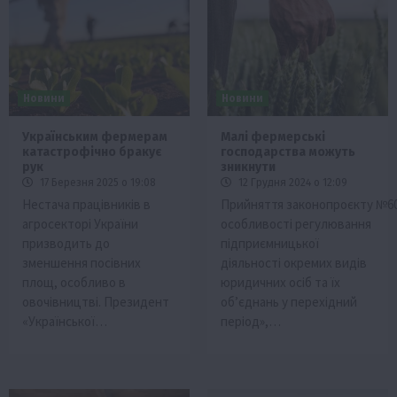
Новини
Новини
Українським фермерам
Малі фермерські
катастрофічно бракує
господарства можуть
рук
зникнути
17 Березня 2025 о 19:08
12 Грудня 2024 о 12:09
Нестача працівників в
Прийняття законопроєкту №6
агросекторі України
особливості регулювання
призводить до
підприємницької
зменшення посівних
діяльності окремих видів
площ, особливо в
юридичних осіб та їх
овочівництві. Президент
об’єднань у перехідний
«Української…
період»,…