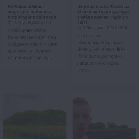
На Миколаївщині
Фермер з села Лісове на
жорстоко побили та
Вінниччині вирощує одні
пограбували фермера
з найдорожчих горіхів у
світі
10 Грудня 2023 о 11:47
8 Листопада 2023 о 19:28
У селі Криве Озеро
У селі Лісове
Миколаївської обл. троє
Жмеринського району
невідомих з автоматами
Вінницької області Іван
проникли до будинку
Юкал вирощує один із
місцевого фермера,…
найдорожчих горіхів
світу…