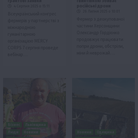
грантові заявки
гвинтівкою збиває
російські дрони
4 Серпня 2025 о 15:11
26 Липня 2025 о 10:01
Всеукраїнський конгрес
Фермер з деокупованої
фермерів у партнерстві з
частини Херсонщини
міжнародною
Олександр Гордієнко
гуманітарною
продовжує працювати
організацією MERCY
попри дрони, обстріли,
CORPS 7 серпня проведе
міни й неврожай….
вебінар…
Бізнес
Львівщина
Люди
Новини
Новини
Одещина