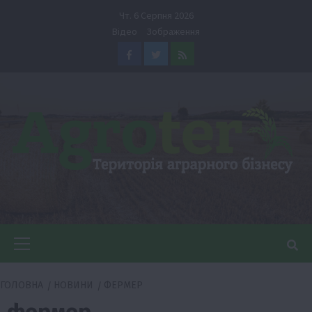
Перейти
Чт. 6 Серпня 2026
до
Відео
Зображення
вмісту
Facebook
Twitter
Feed
Головне
меню
ГОЛОВНА
НОВИНИ
ФЕРМЕР
фермер