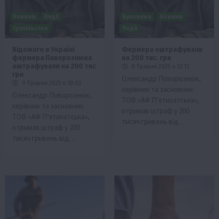
Новини
Події
Буковина
Новини
Суспільство
Події
Відомого в Україні
Фермера оштрафували
фермера Паворознюка
на 200 тис. грн
оштрафували на 200 тис
8 Травня 2025 о 12:13
грн
Олександр Поворознюк,
9 Травня 2025 о 18:03
керівник та засновник
Олександр Поворознюк,
ТОВ «АФ П’ятихатська»,
керівник та засновник
отримав штраф у 200
ТОВ «АФ П’ятихатська»,
тисяч гривень від…
отримав штраф у 200
тисяч гривень від…