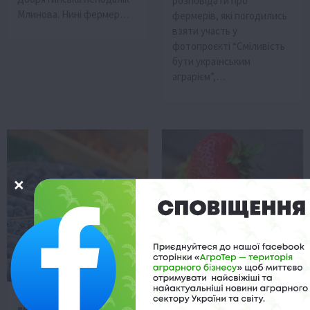
розповідати про
Млинова. Нині фермер…
фермерів, які погодились
взяти участь у
фотопроєкті “Сміливість
бути українським
аграрієм”,…
Регіони
Фермерство
Життя в селі
Львівщина
Франківщина
Новини
Фермерство
Фермер із Франківщини
Назбирай собі сам:
висадить сад із лохини за
ферма на Львівщині