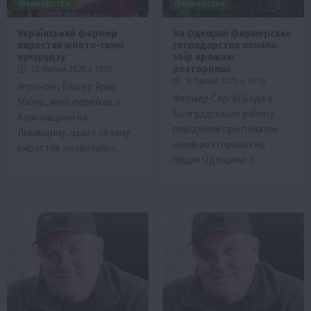
Фермерство
Фермерство
Український фермер
На Одещині фермерське
виростив жовто-синю
господарство почало
кукурудзу
збір врожаю
розторопші
25 Липня 2025 о 21:51
8 Липня 2025 о 19:19
Агроном і блогер Ярик
Фермер Сергій Бодя з
Мазур, який переїхав з
Болградського району
Херсонщини на
повідомив про початок
Львівщину, цього сезону
жнив розторопші на
виростив незвичайну…
півдні Одещини. 5…