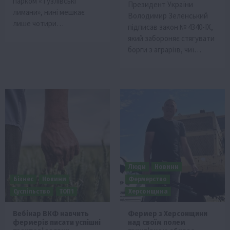
парком «Тузлівські
Президент України
лимани», нині мешкає
Володимир Зеленський
лише чотири…
підписав закон № 4340-IX,
який забороняє стягувати
борги з аграріїв, чиї…
Люди
Новини
Бізнес
Новини
Фермерство
Суспільство
ТОП1
Херсонщина
Вебінар ВКФ навчить
Фермер з Херсонщини
фермерів писати успішні
над своїм полем