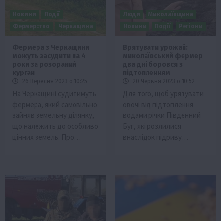
Новини
Події
Люди
Миколаївщина
Фермерство
Черкащина
Новини
Події
Регіони
Фермера з Черкащини
Врятувати урожай:
можуть засудити на 4
миколаївський фермер
роки за розораний
два дні боровся з
курган
підтопленням
26 Вересня 2023 о 10:25
20 Червня 2023 о 10:52
На Черкащині судитимуть
Для того, щоб урятувати
фермера, який самовільно
овочі від підтоплення
зайняв земельну ділянку,
водами річки Південний
що належить до особливо
Буг, які розлилися
цінних земель. Про…
внаслідок підриву…