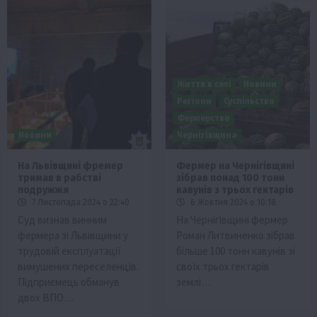
Життя в селі
Новини
Регіони
Суспільство
Фермерство
Новини
Чернігівщина
На Львівщині фремер
Фермер на Чернігівщині
тримав в рабстві
зібрав понад 100 тонн
подружжя
кавунів з трьох гектарів
7 Листопада 2024 о 22:40
6 Жовтня 2024 о 10:18
Суд визнав винним
На Чернігівщині фермер
фермера зі Львівщини у
Роман Литвиненко зібрав
трудовій експлуатації
більше 100 тонн кавунів зі
вимушених переселенців.
своїх трьох гектарів
Підприємець обманув
землі…
двох ВПО…