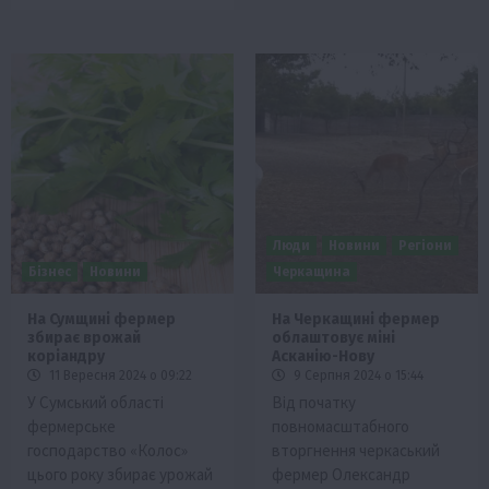
Люди
Новини
Регіони
Бізнес
Новини
Черкащина
На Сумщині фермер
На Черкащині фермер
збирає врожай
облаштовує міні
коріандру
Асканію-Нову
11 Вересня 2024 о 09:22
9 Серпня 2024 о 15:44
У Сумський області
Від початку
фермерське
повномасштабного
господарство «Колос»
вторгнення черкаський
цього року збирає урожай
фермер Олександр