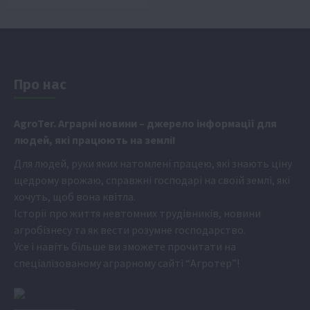
Про нас
Аgr
oTer. Аграрні новини
– джерело інформації для
людей, які працюють на землі!
Для людей, руки яких натомлені працею, які знають ціну
щедрому врожаю, справжні господарі на своїй землі, які
хочуть, щоб вона квітла.
Історії про життя невтомних трудівників, новини
агробізнесу та як вести розумне господарство.
Усе і навіть більше ви зможете прочитати на
спеціалізованому аграрному сайті
“Агротер”
!