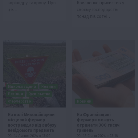
коріандру та кропу. Про
Коваленко прихистив у
це…
своєму господарстві
понад пів сотні…
Миколаївщина
Новини
Регіони
Суспільство
Фермерство
Новини
На полі Миколаївщини
На Франківщині
місцевий фермер
фермери можуть
постраждав від вибуху
отримати 300 тисяч
невідомого предмета
гривень
14 Липня 2024 о 13:00
18 Січня 2024 о 23:16