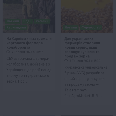
Новини
Події
Регіони
Харківщина
Новини
Фермерство
На Харківщині затримали
Для українських
чергового фермера-
фермерів створили
колаборанта
новий сервіс, який
спрощує купівлю та
4 Травня 2023 о 08:57
продаж зерна
СБУ затримала фермера-
3 Травня 2023 о 15:30
колаборанта, який вивіз з
«Українська універсальна
Харківщини до росії понад
біржа» (УУБ) розробила
тисячу тонн українського
новий сервіс для купівлі
зерна. Про…
та продажу зерна —
Telegram чат-
бот AgroMarketUUB….