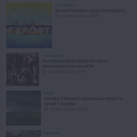
Економіка
Аграрії України: загроза експорту
6 Серпня 2026 о 19:28
Черкащина
На Черкащині доярки тестують
інноваційні екзоскелети
6 Серпня 2026 о 18:59
Події
Погода в Україні: аномальна спека та
грози 7 серпня
6 Серпня 2026 о 18:29
Новини