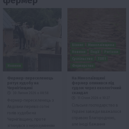
Бізнес
Миколаївщина
Новини
Події
Регіони
Суспільство
ТОП1
Новини
Фермерство
Фермер-переселенець
На Миколаївщині
рятує худобу на
фермер опинився під
Чернігівщині
судом через екологічний
скандал
30 Липня 2026 о 08:58
11 Січня 2026 о 10:27
Фермер-переселенець з
Сільське господарство в
Авдіївки перевіз сотні
Україні завжди вважалося
голів худоби на
справою благородною,
Чернігівщину, проте
але іноді бажання
зіткнувся з нерозумінням