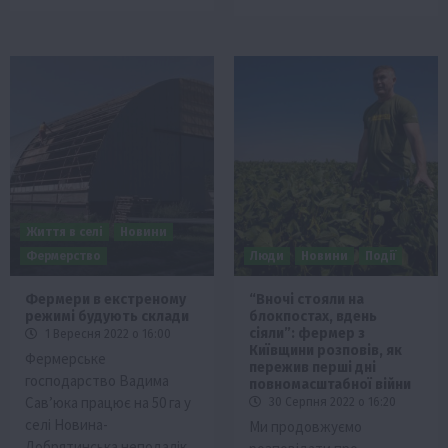
Життя в селі
Новини
Фермерство
Люди
Новини
Події
Фермери в екстреному
“Вночі стояли на
режимі будують склади
блокпостах, вдень
сіяли”: фермер з
1 Вересня 2022 о 16:00
Київщини розповів, як
Фермерське
пережив перші дні
господарство Вадима
повномасштабної війни
Сав’юка працює на 50 га у
30 Серпня 2022 о 16:20
селі Новина-
Ми продовжуємо
Добрятинська неподалік