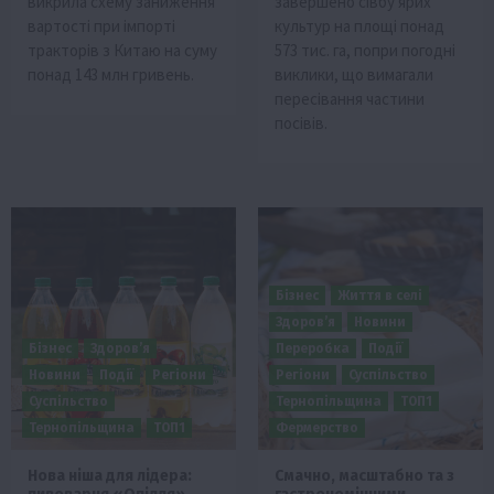
викрила схему заниження
завершено сівбу ярих
вартості при імпорті
культур на площі понад
тракторів з Китаю на суму
573 тис. га, попри погодні
понад 143 млн гривень.
виклики, що вимагали
пересівання частини
посівів.
Бізнес
Життя в селі
Здоров’я
Новини
Бізнес
Здоров’я
Переробка
Події
Новини
Події
Регіони
Регіони
Суспільство
Суспільство
Тернопільщина
ТОП1
Тернопільщина
ТОП1
Фермерство
Нова ніша для лідера:
Смачно, масштабно та з