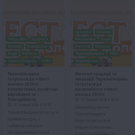
Здоров’я
Новини
Галузі АПК
Здоров’я
Переробка
Події
Новини
Переробка
Регіони
Смачно!
Події
Регіони
Тернопільщина
ТОП1
Тернопільщина
ТОП1
Фермерство
Тернопільщина
Молочні традиції та
готується до «Фест
інновації: Тернопільщина
молоко 2026»:
готується до
Колопотенко, крафтові
масштабного «Фест
виробники та
молока 2026»
благодійність
13 Травня 2026 о 18:21
15 Травня 2026 о 12:18
Наприкінці весни
Тернопільщина готується
Тернопільщина
прийняти одну з
перетвориться на
наймасштабніших
епіцентр молочної
гастрономічних подій
культури України. 31