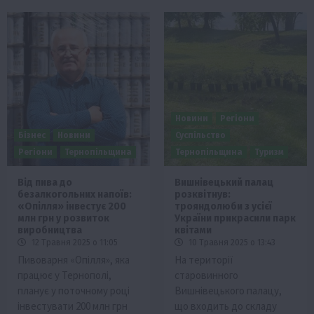
Новини
Регіони
Бізнес
Новини
Суспільство
Регіони
Тернопільщина
Тернопільщина
Туризм
Від пива до
Вишнівецький палац
безалкогольних напоїв:
розквітнув:
«Опілля» інвестує 200
трояндолюби з усієї
млн грн у розвиток
України прикрасили парк
виробництва
квітами
12 Травня 2025 о 11:05
10 Травня 2025 о 13:43
Пивоварня «Опілля», яка
На території
працює у Тернополі,
старовинного
планує у поточному році
Вишнівецького палацу,
інвестувати 200 млн грн
що входить до складу