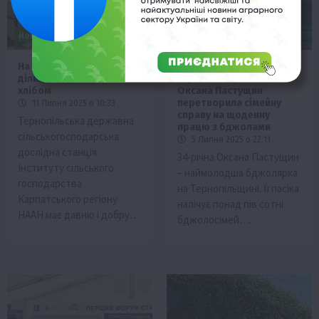
Бджолярство
Новини
Новини
Тернопільщина
Тернопільщина
На Тернопільщині аграрії
Наймолодша бджолярка
ділилися досвідом і
Тернопільщини: як
хлібом
Оксана Пастущин
перетворила сімейну
11 Липня 2025 о 10:33
справу на щоденну
Тернопільська державна
працю з бджолами
сільськогосподарська
5 Липня 2025 о 22:11
дослідна станція
34-річна Оксана Пастущин
Інституту сільського
– наймолодша бджолярка
господарства
на Тернопільщині. Її пасіка
Карпатського регіону
налічує понад пів сотні
НААН має давню і добру…
бджолосімей….