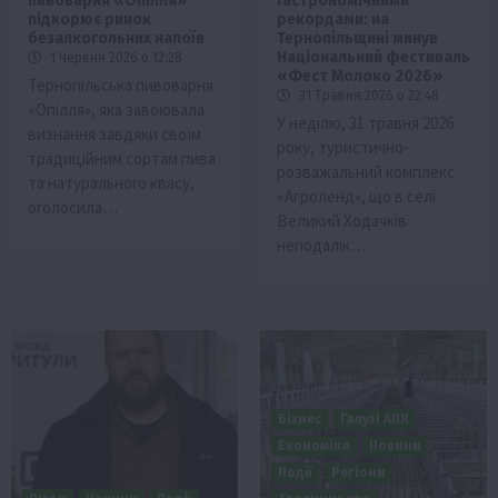
пивоварня «Опілля»
гастрономічними
підкорює ринок
рекордами: на
безалкогольних напоїв
Тернопільщині минув
Національний фестиваль
1 Червня 2026 о 12:28
«Фест Молоко 2026»
Тернопільська пивоварня
31 Травня 2026 о 22:48
«Опілля», яка завоювала
У неділю, 31 травня 2026
визнання завдяки своїм
року, туристично-
традиційним сортам пива
розважальний комплекс
та натурального квасу,
«Агроленд», що в селі
оголосила…
Великий Ходачків
неподалік…
Бізнес
Галузі АПК
Економіка
Новини
Події
Регіони