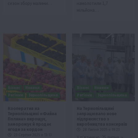
сезон збору малини…
намолотили 1,7
мільйона…
Бізнес
Новини
Бізнес
Новини
Регіони
Тернопільщина
Регіони
Тернопільщина
Кооператив на
На Тернопільщині
Тернопільщині «Файна
запрацювало нове
Поляна» вирощує,
підприємство з
заморожує й продає
виробництва консервів
ягоди за кордон
28 Липня 2025 о 19:23
23 Серпня 2025 о 13:13
У п’ятницю, 25 липня, у