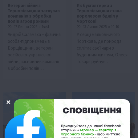
Ветеран війни з
Як бухгалтерка з
Тернопільщини заснував
Тернопільщини стала
компанію з обробки
королевою бджіл у
полів агродронами
Чорткові
17 Липня 2025 о 14:41
13 Липня 2025 о 10:10
Андрій Саламаха – фізична
У серці мальовничого
особа-підприємець з
Чорткова, де природа
Борщівщини, ветеран
сплітає свої чари з
російсько-української
буденним життям, Олеся
війни, засновник компанії
Токарь руйнує…
з обробки полів…