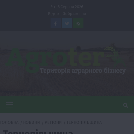
Перейти
Чт. 6 Серпня 2026
до
Відео
Зображення
вмісту
Facebook
Twitter
Feed
Головне
меню
ГОЛОВНА
НОВИНИ
РЕГІОНИ
ТЕРНОПІЛЬЩИНА
Тернопільщина