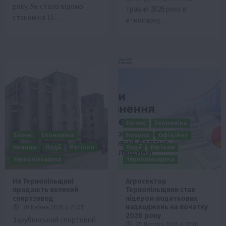
року. Як стало відомо
травня 2026 року в
станом на 15…
етнопарку…
Бізнес
Економіка
Бізнес
Економіка
Новини
Офіційно
Новини
Події
Регіони
Події
Регіони
Тернопільщина
Тернопільщина
На Тернопільщині
Агросектор
продають великий
Тернопільщини став
спиртзавод
лідером податкових
надходжень на початку
30 Квітня 2026 о 21:01
2026 року
Зарубинський спиртовий
25 Лютого 2026 о 22:01