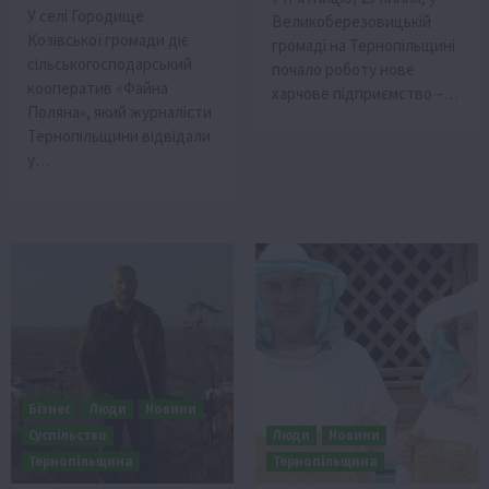
У селі Городище
Великоберезовицькій
Козівської громади діє
громаді на Тернопільщині
сільськогосподарський
почало роботу нове
кооператив «Файна
харчове підприємство –…
Поляна», який журналісти
Тернопільщини відвідали
у…
Бізнес
Люди
Новини
Суспільство
Люди
Новини
Тернопільщина
Тернопільщина