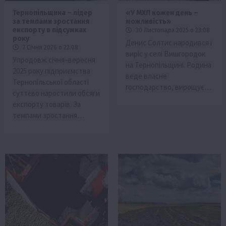
Тернопільщина – лідер
«У МХП кожен день –
за темпами зростання
можливість»
експорту в підсумках
30 Листопада 2025 о 23:08
року
Денис Солтис народився і
7 Січня 2026 о 22:08
виріс у селі Вишгородок
Упродовж січня–вересня
на Тернопільщині. Родина
2025 року підприємства
веде власне
Тернопільської області
господарство, вирощує…
суттєво наростили обсяги
експорту товарів. За
темпами зростання…