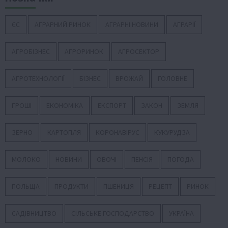
ЄС
АГРАРНИЙ РИНОК
АГРАРНІ НОВИНИ
АГРАРІЇ
АГРОБІЗНЕС
АГРОРИНОК
АГРОСЕКТОР
АГРОТЕХНОЛОГІЇ
БІЗНЕС
ВРОЖАЙ
ГОЛОВНЕ
ГРОШІ
ЕКОНОМІКА
ЕКСПОРТ
ЗАКОН
ЗЕМЛЯ
ЗЕРНО
КАРТОПЛЯ
КОРОНАВІРУС
КУКУРУДЗА
МОЛОКО
НОВИНИ
ОВОЧІ
ПЕНСІЯ
ПОГОДА
ПОЛЬЩА
ПРОДУКТИ
ПШЕНИЦЯ
РЕЦЕПТ
РИНОК
САДІВНИЦТВО
СІЛЬСЬКЕ ГОСПОДАРСТВО
УКРАЇНА