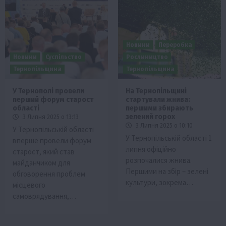
Новини
Переробка
Новини
Суспільство
Рослиництво
Тернопільщина
Тернопільщина
У Тернополі провели
На Тернопільщині
перший форум старост
стартували жнива:
області
першими збирають
зелений горох
3 Липня 2025 о 13:13
3 Липня 2025 о 10:10
У Тернопільській області
У Тернопільській області 1
вперше провели форум
липня офіційно
старост, який став
розпочалися жнива.
майданчиком для
Першими на збір – зелені
обговорення проблем
культури, зокрема…
місцевого
самоврядування,…