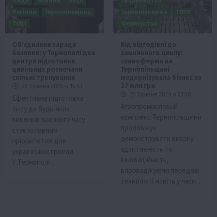
Люди
Новини
Події
Твариництво
Регіони
Тернопільщина
Тернопільщина
ТОП1
ТОП1
Фермерство
Об’єднання заради
Від відгодівлі до
безпеки: у Тернополі два
замкненого циклу:
центри підготовки
свиноферма на
цивільних розпочали
Тернопільщині
спільні тренування
модернізувала бізнес за
27 млн грн
22 Травня 2026 о 14:43
21 Травня 2026 о 23:30
Ефективна підготовка
Агропромисловий
тилу до будь-яких
комплекс Тернопільщини
викликів воєнного часу
продовжує
стає головним
демонструвати високу
пріоритетом для
адаптивність та
українських громад.
інноваційність,
У Тернополі…
впроваджуючи передові
технології навіть у часи…