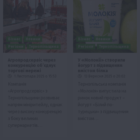
Бізнес
Новини
Бізнес
Новини
Регіони
Тернопільщина
Регіони
Тернопільщина
Агропродсервіс через
У «Молокії» створили
конкуренцію об’єднує
йогурт з підвищеним
торгові мережі
вмістом білка
1 Листопада 2025 о 15:53
13 Вересня 2025 о 20:02
Компанія
Тернопільська компанія
«Агропродсервіс» з
«Молокія» випустила на
Тернопільщини розвиває
ринок новий продукт –
напрям мініритейлу, однак
йогурт «Білий по-
через високу конкуренцію
турецьки» з підвищеним
з боку великих
вмістом…
супермаркетів…