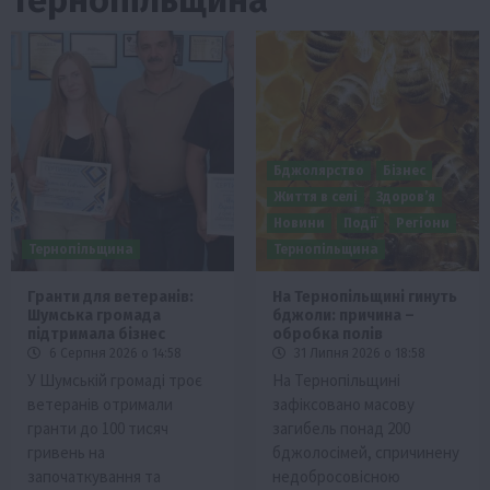
Бджолярство
Бізнес
Життя в селі
Здоров’я
Новини
Події
Регіони
Тернопільщина
Тернопільщина
Гранти для ветеранів:
На Тернопільщині гинуть
Шумська громада
бджоли: причина –
підтримала бізнес
обробка полів
6 Серпня 2026 о 14:58
31 Липня 2026 о 18:58
У Шумській громаді троє
На Тернопільщині
ветеранів отримали
зафіксовано масову
гранти до 100 тисяч
загибель понад 200
гривень на
бджолосімей, спричинену
започаткування та
недобросовісною