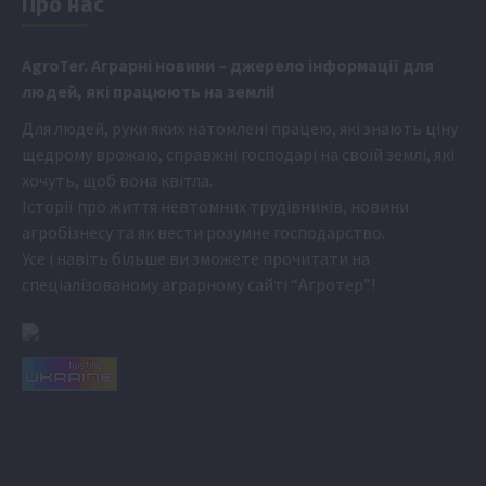
Про нас
Аgr
oTer. Аграрні новини
– джерело інформації для
людей, які працюють на землі!
Для людей, руки яких натомлені працею, які знають ціну
щедрому врожаю, справжні господарі на своїй землі, які
хочуть, щоб вона квітла.
Історії про життя невтомних трудівників, новини
агробізнесу та як вести розумне господарство.
Усе і навіть більше ви зможете прочитати на
спеціалізованому аграрному сайті
“Агротер”
!