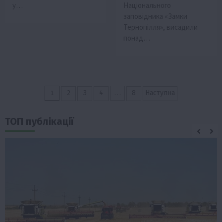
у…
Національного
заповідника «Замки
Тернопілля», висадили
понад…
Пагінація
1
…
2
3
4
8
Наступна
записів
ТОП публікації