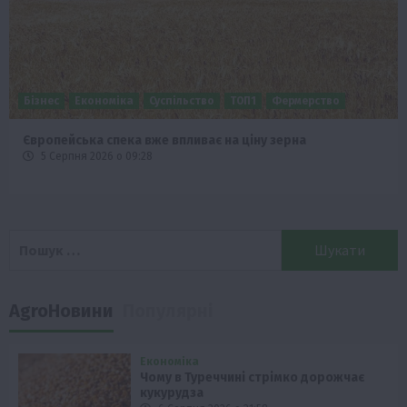
Бізнес
Економіка
Суспільство
ТОП1
Фермерство
Європейська спека вже впливає на ціну зерна
5 Серпня 2026 о 09:28
Пошук:
AgroНовини
Популярні
Економіка
Чому в Туреччині стрімко дорожчає
кукурудза