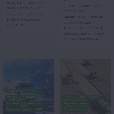
завод на Тернопільщині
Сільське, лісове та рибне
знову виставили на
господарства
продаж.Про це пишуть
залишаються ключовим
TeNews. Аукціон має
донором бюджету
відбутися…
Тернопільської області,
забезпечуючи стабільну
динаміку податкових…
Економіка
Новини
Офіційно
Події
Новини
Суспільство
Регіони
Суспільство
Тернопільщина
Тернопільщина
ТОП1
Франківщина