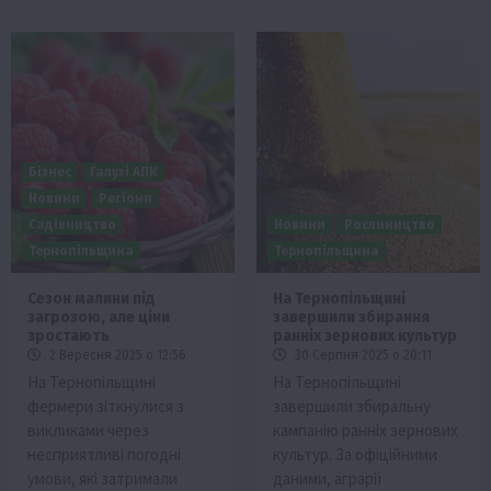
Бізнес
Галузі АПК
Новини
Регіони
Садівництво
Новини
Рослиництво
Тернопільщина
Тернопільщина
Сезон малини під
На Тернопільщині
загрозою, але ціни
завершили збирання
зростають
ранніх зернових культур
2 Вересня 2025 о 12:56
30 Серпня 2025 о 20:11
На Тернопільщині
На Тернопільщині
фермери зіткнулися з
завершили збиральну
викликами через
кампанію ранніх зернових
несприятливі погодні
культур. За офіційними
умови, які затримали
даними, аграрії