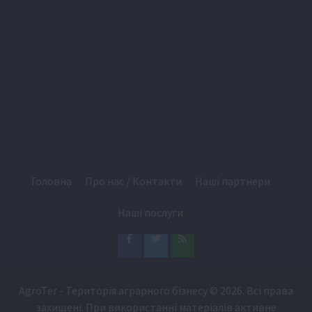
Головна
Про нас / Контакти
Наші партнери
Наші послуги
Facebook
Twitter
Feed
AgroTer - Територія аграрного бізнесу
© 2026. Всі права
захищені. При використанні матеріалів активне