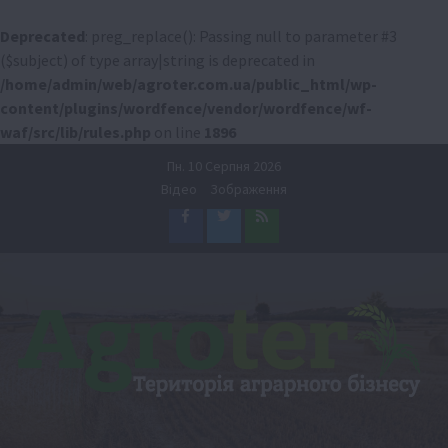
Deprecated
: preg_replace(): Passing null to parameter #3
($subject) of type array|string is deprecated in
/home/admin/web/agroter.com.ua/public_html/wp-
content/plugins/wordfence/vendor/wordfence/wf-
waf/src/lib/rules.php
on line
1896
Перейти
Пн. 10 Серпня 2026
до
Відео
Зображення
вмісту
Facebook
Twitter
Feed