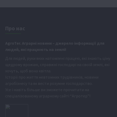
Про нас
Аgr
oTer. Аграрні новини
– джерело інформації для
людей, які працюють на землі!
Для людей, руки яких натомлені працею, які знають ціну
щедрому врожаю, справжні господарі на своїй землі, які
хочуть, щоб вона квітла.
Історії про життя невтомних трудівників, новини
агробізнесу та як вести розумне господарство.
Усе і навіть більше ви зможете прочитати на
спеціалізованому аграрному сайті
“Агротер”
!