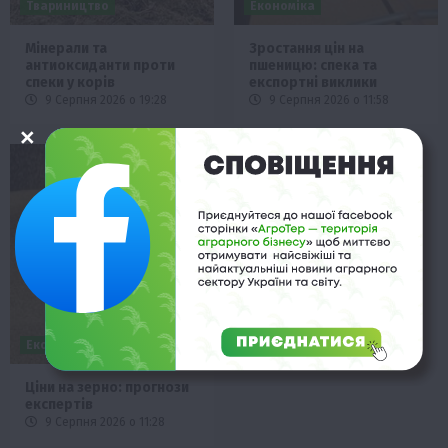
Твариництво
Економіка
Мінерали та
Зростання цін на
антиоксиданти проти
пшеницю: спека та
спеки у корів
експортні виклики
9 Серпня 2026 о 19:28
9 Серпня 2026 о 11:58
Економіка
Ціни на зерно: прогнози
експертів
9 Серпня 2026 о 11:28