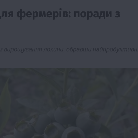
ля фермерів: поради з
ом вирощування лохини, обравши найпродуктивн
Події
Наука
Новини
Події
Регіони
ТОП1
Туризм
Фермерство
Франківщина
грн від
У Карпатах виявили рідкісний гриб Свиня
вухо
7 Серпня 2026 о 17:28