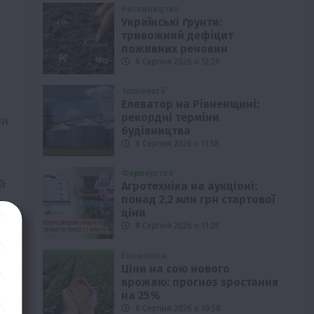
Рослиництво
Українські ґрунти:
тривожний дефіцит
поживних речовин
8 Серпня 2026 о 12:28
Технології
Елеватор на Рівненщині:
рекордні терміни
ми
будівництва
8 Серпня 2026 о 11:58
Фермерство
й
Агротехніка на аукціоні:
понад 2,2 млн грн стартової
ціни
8 Серпня 2026 о 11:28
Економіка
Ціни на сою нового
врожаю: прогноз зростання
на 25%
8 Серпня 2026 о 10:58