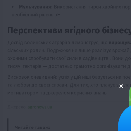
Мульчування:
Використання тирси хвойних порі
необхідний рівень pH.
Перспективи ягідного бізнес
Досвід волинських аграріїв демонструє, що
вирощув
сільських родин. Подружжя не лише реалізує врожай
охочими спробувати свої сили в садівництві. Вони д
тисячі гектарів — достатньо грамотно організувати 
Висновок очевидний: успіх у цій ніші базується на по
та любові до своєї справи. Для тих, хто планує закла
мотиватором та джерелом корисних знань.
Джерело:
agronews.ua
Читайте також: