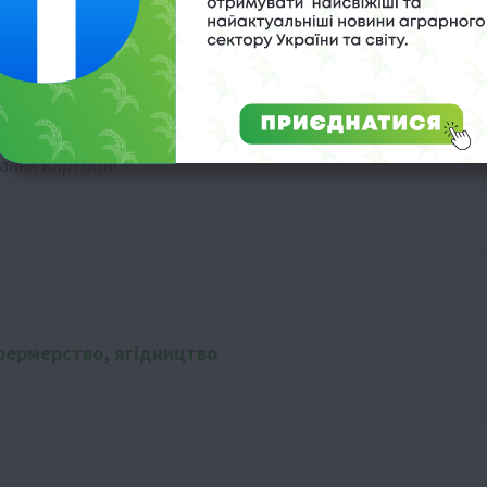
жувати густоту
ання картоплі
фермерство
,
ягідництво