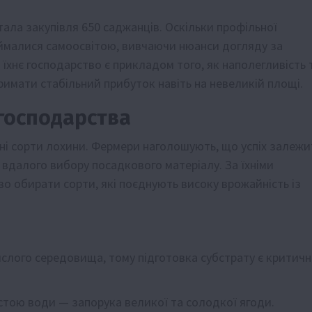
ала закупівля 650 саджанців. Оскільки профільної
аймалися самоосвітою, вивчаючи нюанси догляду за
і їхнє господарство є прикладом того, як наполегливість 
имати стабільний прибуток навіть на невеликій площі.
 господарства
вні сорти лохини. Фермери наголошують, що успіх залежи
 вдалого вибору посадкового матеріалу. За їхніми
о обирати сорти, які поєднують високу врожайність із
слого середовища, тому підготовка субстрату є критич
тою води — запорука великої та солодкої ягоди.