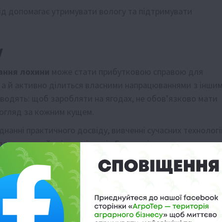
д допомагає утримувати вологу та підтримувати
у
ання лохини
може стати прибутковою справою для
, а й активно ділиться власними напрацюваннями з інши
оводять: щоб заробляти на ягодах, не обов’язково мати
догляд за кожним кущем.
єднанні практичного досвіду, вивченні сучасних технологі
дати власний ягідник, історія Гапонюків стане чудовим