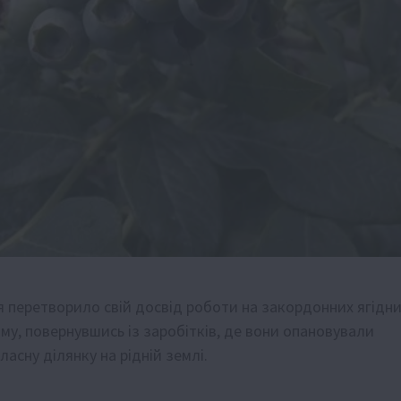
я перетворило свій досвід роботи на закордонних ягідн
ому, повернувшись із заробітків, де вони опановували
сну ділянку на рідній землі.