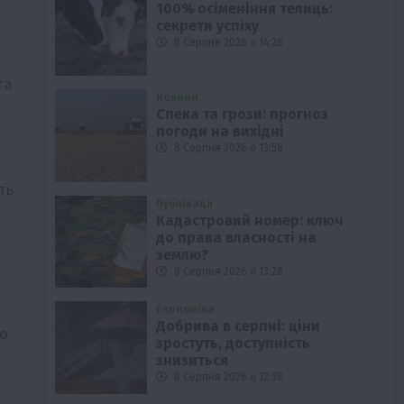
100% осіменіння телиць:
секрети успіху
8 Серпня 2026 о 14:28
та
Новини
Спека та грози: прогноз
погоди на вихідні
8 Серпня 2026 о 13:58
ть
Публікації
Кадастровий номер: ключ
до права власності на
землю?
8 Серпня 2026 о 13:28
Економіка
Добрива в серпні: ціни
но
зростуть, доступність
знизиться
8 Серпня 2026 о 12:58