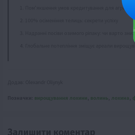
Пом’якшення умов кредитування для аграріїв
100% осіменіння телиць: секрети успіху
Надранні посіви озимого ріпаку: чи варто зни
Глобальне потепління зміщує ареали вирощув
Додав:
Olexandr Oliynyk
Позначки:
вирощування лохини
,
волинь
,
лохина
,
Залишити коментар