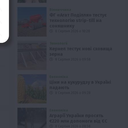
Вінниччина
ФГ «Агат Поділля» тестує
технологію strip-till на
соняшнику
8 Серпня 2026 о 10:28
Технології
Кернел тестує нові сховища
зерна
8 Серпня 2026 о 09:58
Економіка
Ціни на кукурудзу в Україні
падають
8 Серпня 2026 о 09:28
Економіка
Аграрії України просять
€220 млн допомоги від ЄС
8 Серпня 2026 о 08:58