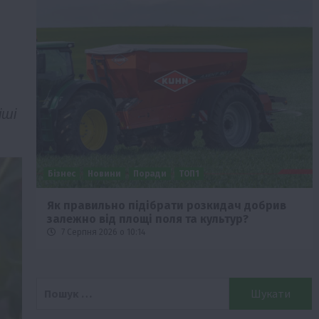
іші
Бізнес
Новини
Поради
ТОП1
че
Як правильно підібрати розкидач добрив
залежно від площі поля та культур?
7 Серпня 2026 о 10:14
Пошук: