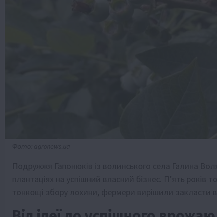
Фото: agronews.ua
Подружжя Гапонюків із волинського села Галина Вол
плантаціях на успішний власний бізнес. П’ять років т
тонкощі збору лохини, фермери вирішили закласти вла
Від ідеї до успішного врожаю