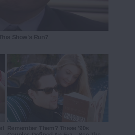
 This Show's Run?
et
Remember Them? These '90s
Couples Defined An Era—See The