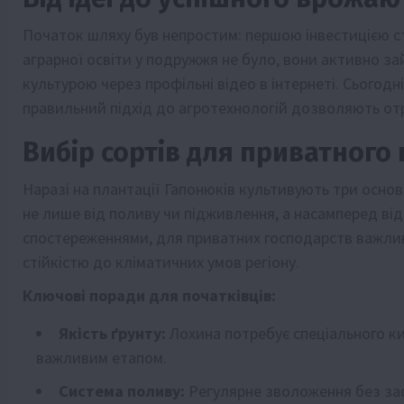
Початок шляху був непростим: першою інвестицією ст
аграрної освіти у подружжя не було, вони активно з
культурою через профільні відео в інтернеті. Сьогодн
правильний підхід до агротехнологій дозволяють отр
Вибір сортів для приватного
Наразі на плантації Гапонюків культивують три осно
не лише від поливу чи підживлення, а насамперед від
спостереженнями, для приватних господарств важлив
стійкістю до кліматичних умов регіону.
Ключові поради для початківців:
Якість ґрунту:
Лохина потребує спеціального ки
важливим етапом.
Система поливу:
Регулярне зволоження без зас