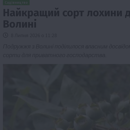
Садівництво
Найкращий сорт лохини д
Волині
8 Липня 2026 о 11:28
Подружжя з Волині поділилося власним досвід
сорти для приватного господарства.
Бізнес
Економіка
Життя в селі
Новини
ТОП1
Фермерство
Аграрії отримають кредити до 10 млн 
Sense Bank
4 Серпня 2026 о 12:08