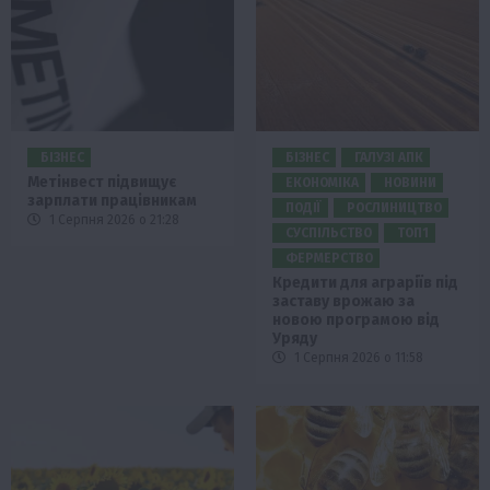
БІЗНЕС
БІЗНЕС
ГАЛУЗІ АПК
Метінвест підвищує
ЕКОНОМІКА
НОВИНИ
зарплати працівникам
ПОДІЇ
РОСЛИНИЦТВО
1 Серпня 2026 о 21:28
СУСПІЛЬСТВО
ТОП1
ФЕРМЕРСТВО
Кредити для аграріїв під
заставу врожаю за
новою програмою від
Уряду
1 Серпня 2026 о 11:58