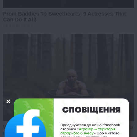
From Baddies To Sweethearts: 9 Actresses That
Can Do It All!
BRAINBERRIES
Why everything you thought you knew about water
might be wrong