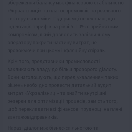
збереження балансу між фінансовою стабільністю
«Укрзалізниці» та платоспроможністю реального
сектору економіки. Підприємці переконані, що
індексація тарифів на рівні 5–10% є прийнятним
компромісом, який дозволить залізничному
оператору покрити частину витрат, не
провокуючи при цьому інфляційну спіраль.
Крім того, представники промисловості
закликають владу до більш прозорого діалогу.
Вони наголошують, що перед ухваленням таких
рішень необхідно провести детальний аудит
витрат «Укрзалізниці» та знайти внутрішні
резерви для оптимізації процесів, замість того,
щоб перекладати всі фінансові труднощі на плечі
вантажовідправників.
Наразі діалог між бізнес-спільнотою та