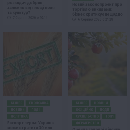
розкидач добрив
Новий законопроєкт про
залежно від площі поля
торгівлю викидами:
та культур?
бізнес критикує нещадно
7 Серпня 2026 о 10:14
6 Серпня 2026 о 21:28
БІЗНЕС
ЕКОНОМІКА
БІЗНЕС
НОВИНИ
НОВИНИ
ПОДІЇ
ОФІЦІЙНО
ПОДІЇ
ПОЛІТИКА
СУСПІЛЬСТВО
ТОП1
Експорт зерна: Україна
ФЕРМЕРСТВО
може втратити 30 млн
Оренда садової ділянки: