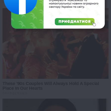
CTA LOVE
These '90s Couples Will Always Hold A Special
Place In Our Hearts
BRAINBERRIES