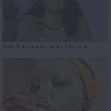
2025’s Most Impactful Celebrity Farewells
BRAINBERRIES