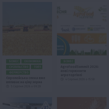
БІЗНЕС
ЕКОНОМІКА
БІЗНЕС
AgroFoodSummit 2026:
СУСПІЛЬСТВО
ТОП1
нові горизонти
ФЕРМЕРСТВО
агроторгівлі
Європейська спека вже
4 Серпня 2026 о 15:58
впливає на ціну зерна
5 Серпня 2026 о 09:28