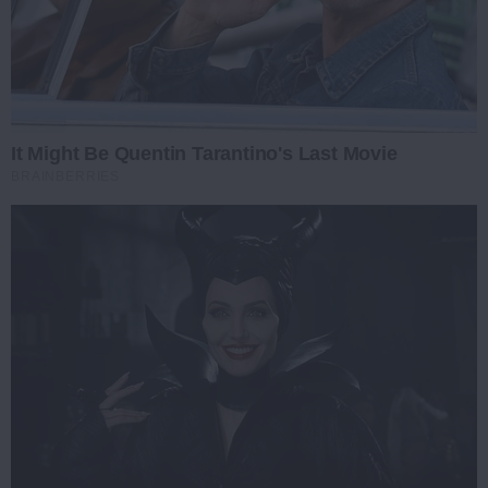
It Might Be Quentin Tarantino's Last Movie
BRAINBERRIES