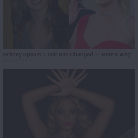
Britney Spears' Look Has Changed — Here's Why
BRAINBERRIES