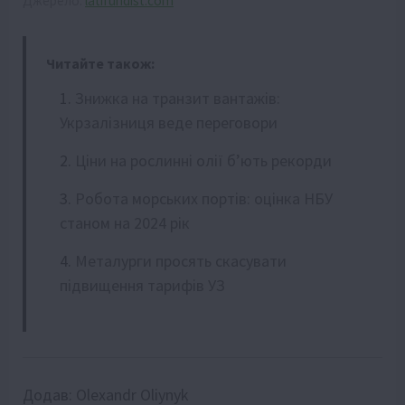
Джерело:
latifundist.com
Читайте також:
Знижка на транзит вантажів:
Укрзалізниця веде переговори
Ціни на рослинні олії б’ють рекорди
Робота морських портів: оцінка НБУ
станом на 2024 рік
Металурги просять скасувати
підвищення тарифів УЗ
Додав:
Olexandr Oliynyk