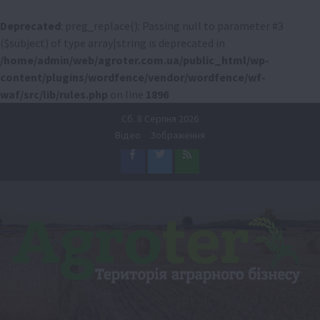
Deprecated
: preg_replace(): Passing null to parameter #3
($subject) of type array|string is deprecated in
/home/admin/web/agroter.com.ua/public_html/wp-
content/plugins/wordfence/vendor/wordfence/wf-
waf/src/lib/rules.php
on line
1896
Перейти
Сб. 8 Серпня 2026
до
Відео
Зображення
вмісту
Facebook
Twitter
Feed