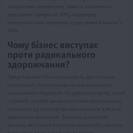
залізничних перевезень. Замість заявленого
зростання тарифів на 30%, підприємці
наполягають на помірному коригуванні в межах 5–
10%.
Чому бізнес виступає
проти радикального
здорожчання?
Представники ЄБА наголошують, що поточна
пропозиція «Укрзалізниці» не має належного
економічного підґрунтя. На думку експертів, такий
стрімкий стрибок цін на логістичні послуги може
призвести до катастрофічних наслідків для всієї
української економіки. Зокрема, додаткові
доходи, які планує отримати монополіст, можуть
бути нівельовані загальним падінням