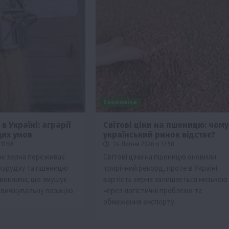
Економіка
в Україні: аграрії
Світові ціни на пшеницю: чому
их умов
український ринок відстає?
11:58
24 Липня 2026 о 17:58
ок зерна переживає
Світові ціни на пшеницю оновили
кукурудзу та пшеницю
трирічний рекорд, проте в Україні
 виклики, що змушує
вартість зерна залишається низькою
 вичікувальну позицію.
через логістичні проблеми та
обмеження експорту.