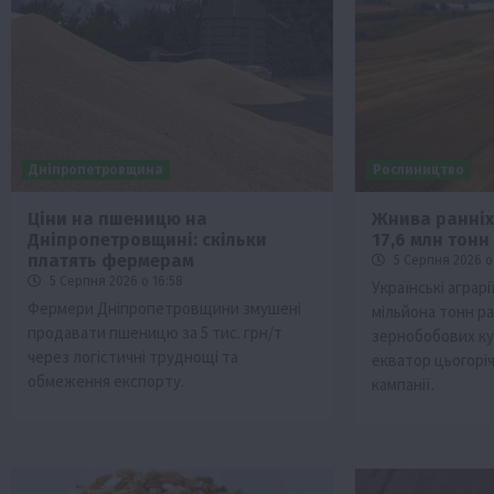
Дніпропетровщина
Рослиництво
Ціни на пшеницю на
Жнива ранніх
Дніпропетровщині: скільки
17,6 млн тонн
Бізнес
Галузі АПК
Економіка
Новини
Под
платять фермерам
5 Серпня 2026 о 
Рослиництво
Суспільство
ТОП1
Фермерст
5 Серпня 2026 о 16:58
Українські аграрі
Фермери Дніпропетровщини змушені
мільйона тонн ра
Кредити для аграріїв під заставу вро
продавати пшеницю за 5 тис. грн/т
зернобобових к
новою програмою від Уряду
через логістичні труднощі та
екватор цьогорі
1 Серпня 2026 о 11:58
обмеження експорту.
кампанії.