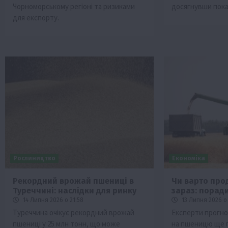
Чорноморському регіоні та ризиками
досягнувши показ
для експорту.
Рослиництво
Економіка
Рекордний врожай пшениці в
Чи варто пр
Туреччині: наслідки для ринку
зараз: порад
14 Липня 2026 о 21:58
13 Липня 2026 о 
Туреччина очікує рекордний врожай
Експерти прогноз
пшениці у 25 млн тонн, що може
на пшеницю ще 