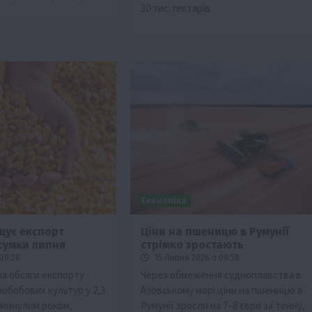
30 тис. гектарів.
Економіка
щує експорт
Ціни на пшеницю в Румунії
дсумки липня
стрімко зростають
20:28
15 Липня 2026 о 09:58
ла обсяги експорту
Через обмеження судноплавства в
обобових культур у 2,3
Азовському морі ціни на пшеницю в
з минулим роком,
Румунії зросли на 7–8 євро за тонну,