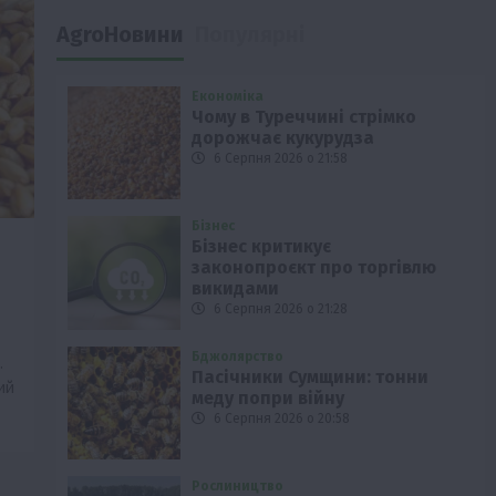
AgroНовини
Популярні
Економіка
Чому в Туреччині стрімко
дорожчає кукурудза
6 Серпня 2026 о 21:58
Бізнес
Бізнес критикує
законопроєкт про торгівлю
викидами
6 Серпня 2026 о 21:28
Бджолярство
.
Пасічники Сумщини: тонни
ий
меду попри війну
6 Серпня 2026 о 20:58
Рослиництво