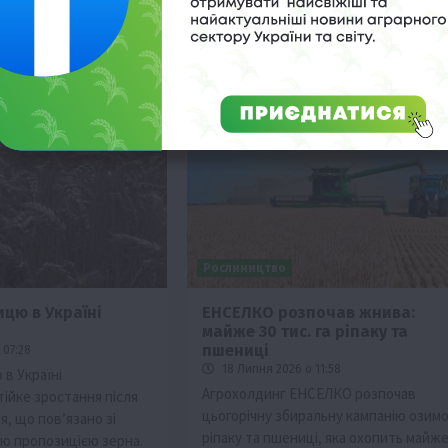
Рослиництво
ицю в Україні
ЕНСЕЛКО розпочав жнива:
майже 30 тис. га ріпаку та
пшениці
 07:28
18 Липня 2026 о 11:58
в Україні
Агрохолдинг ЕНСЕЛКО розпочав
ійке зростання після
цьогорічну збиральну кампанію озимо
, що пов’язано зі
ріпаку та пшениці, яка охопить майж
ю пропозицією зерна.