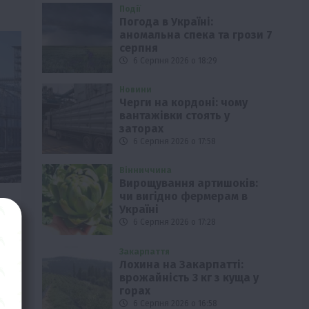
Події
Погода в Україні:
аномальна спека та грози 7
серпня
6 Серпня 2026 о 18:29
Новини
Черги на кордоні: чому
вантажівки стоять у
заторах
6 Серпня 2026 о 17:58
Вінниччина
Вирощування артишоків:
чи вигідно фермерам в
Україні
6 Серпня 2026 о 17:28
ь,
Закарпаття
Лохина на Закарпатті:
врожайність 3 кг з куща у
д
горах
6 Серпня 2026 о 16:58