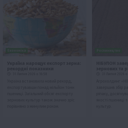
Економіка
Рослиництво
Україна нарощує експорт зерна:
НІБУЛОН заве
рекордні показники
зернових та р
31 Липня 2026 о 16:58
31 Липня 2026 о 
Україна встановила новий рекорд,
Агрохолдинг «НІ
експортувавши понад мільйон тонн
завершив збір ра
пшениці. Загальний обсяг експорту
ріпаку, досягнув
зернових культур також значно зріс
якості пшениці т
порівняно з минулим роком.
культур.