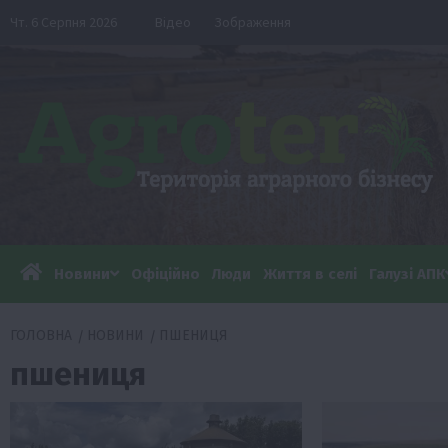
Перейти
Чт. 6 Серпня 2026
Відео
Зображення
до
вмісту
Новини
Офіційно
Люди
Життя в селі
Галузі АПК
ГОЛОВНА
НОВИНИ
ПШЕНИЦЯ
пшениця