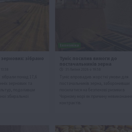
Економіка
 зернових: зібрано
Туніс посилив вимоги до
постачальників зерна
ії
Бізнес
Новини
Офіційно
Події
Суспільство
13:58
31 Липня 2026 о 19:58
во
ТОП1
Фермерство
ї зібрали понад 17,6
Туніс впровадив жорсткі умови для
нніх зернових та
постачальників зерна, заборонивши
жаю за
Оренда садової ділянки: як усе оформити
ультур, подолавши
посилатися на безпекові ризики в
легально та без проблем
чної збиральної
Чорному морі як причину невиконанн
5 Серпня 2026 о 20:14
контрактів.