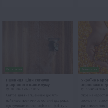
Економіка
Економіка
Пшениця: ціни сягнули
Україна наро
дворічного максимуму
зернових: пі
18 Липня 2026 о 09:58
17 Липня 2026 о 
Світові ціни на пшеницю досягли
Україна нарости
найвищої позначки за останні два роки,
зернових та зерн
що зумовлено ескалацією конфлікту в
раза порівняно 