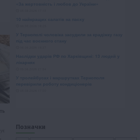
ть
Позначки
ує
,