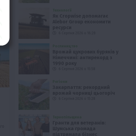
Технології
Як Cropwise допомагає
Alebor Group економити
ресурси
6 Серпня 2026 о 16:28
Рослиництво
Врожай цукрових буряків у
Німеччині: антирекорд з
1990 року
6 Серпня 2026 о 15:58
Регіони
Закарпаття: рекордний
врожай чорниці цьогоріч
6 Серпня 2026 о 15:28
Тернопільщина
Гранти для ветеранів:
го
Шумська громада
е
підтримала бізнес