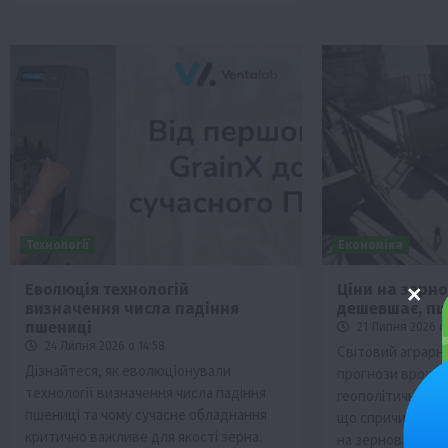
Технології
Економіка
Еволюція технологій
Ціни на зерно
визначення числа падіння
дешевшає, пш
пшениці
21 Липня 2026 о 
24 Липня 2026 о 14:58
Світовий аграрн
Дізнайтеся, як еволюціонували
прогнози врожа
технології визначення числа падіння
геополітичну нап
пшениці та чому сучасне обладнання
що спричиняє рі
критично важливе для якості зерна.
на зернові.