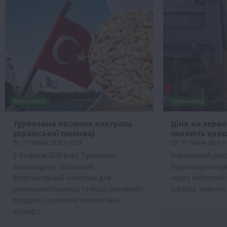
Економіка
Економіка
Туреччина посилює контроль
Ціни на зерно 
української пшениці
чекають кращ
27 Липня 2026 о 17:28
27 Липня 2026 о 
З 4 серпня 2026 року Туреччина
Український рин
запроваджує посилений
падіння цін на 
фітосанітарний контроль для
через логістичні
української пшениці та іншої рослинної
аграріїв займати
продукції, що може вплинути на
експорт.