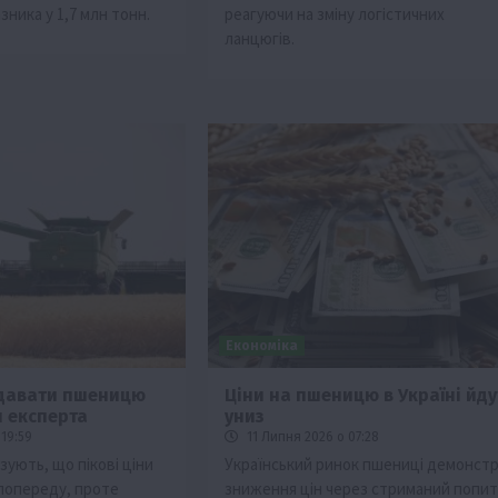
ника у 1,7 млн тонн.
реагуючи на зміну логістичних
ланцюгів.
Економіка
одавати пшеницю
Ціни на пшеницю в Україні йду
и експерта
униз
19:59
11 Липня 2026 о 07:28
ують, що пікові ціни
Український ринок пшениці демонстр
попереду, проте
зниження цін через стриманий попит