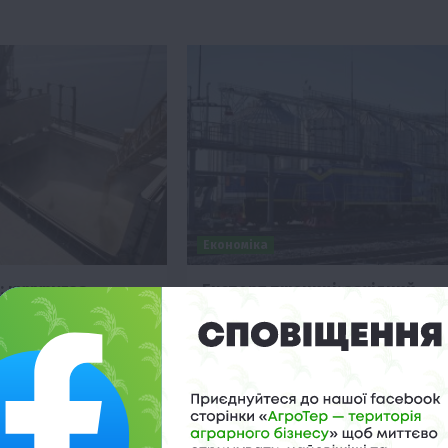
Економіка
: кукурудза
Експорт пшениці: західний
ениця росте
кордон невигідний
17:58
21 Липня 2026 о 09:58
ий ринок реагує на
Аналітики White Brokers стверджуют
ю в США та
що переорієнтація експорту пшениці
ругу в Чорному морі,
на західний кордон є економічно
зноспрямований рух цін
невигідною для України, на відміну ві
дунайського напрямку.