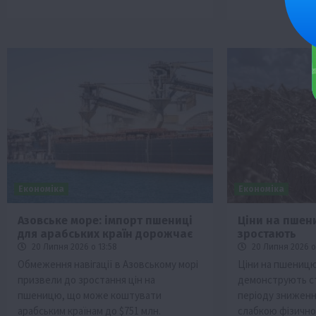
Економіка
Економіка
Азовське море: імпорт пшениці
Ціни на пшен
для арабських країн дорожчає
зростають
20 Липня 2026 о 13:58
20 Липня 2026 о
Обмеження навігації в Азовському морі
Ціни на пшеницю 
призвели до зростання цін на
демонструють ст
пшеницю, що може коштувати
періоду зниження
арабським країнам до $751 млн.
слабкою фізично