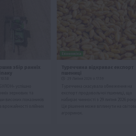
Економіка
ршив збір ранніх
Туреччина відкриває експорт
іпаку
пшениці
10:58
29 Липня 2026 о 17:59
БУЛОН» успішно
Туреччина скасувала обмеження на
нніх зернових та
експорт продовольчої пшениці, що
ши високих показників
набирає чинності з 29 липня 2026 року
а врожайності олійних
Це рішення може вплинути на світов
агроринок.