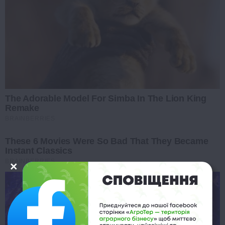
The Adorable Model For Simba In The Lion King
Remake
BRAINBERRIES
These 6 Movies Were So Bad That They Became
Instant Classics
BRAINBERRIES