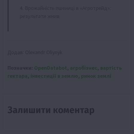
Врожайність пшениці в «Агротрейд»:
результати жнив
Додав:
Olexandr Oliynyk
Позначки:
OpenDatabot
,
агробізнес
,
вартість
гектара
,
інвестиції в землю
,
ринок землі
Залишити коментар