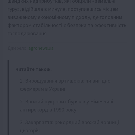
швидких надприбутків, які обіцяли «земельні
гуру», відійшла в минуле, поступившись місцем
виваженому економічному підходу, де головним
фактором стабільності є безпека та ефективність
господарювання.
Джерело:
agronews.ua
Читайте також:
Вирощування артишоків: чи вигідно
фермерам в Україні
Врожай цукрових буряків у Німеччині:
антирекорд з 1990 року
Закарпаття: рекордний врожай чорниці
цьогоріч