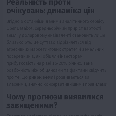
Реальність проти
очікувань: динаміка цін
Згідно з останніми даними аналітичного сервісу
OpenDatabot, середньорічний приріст вартості
землі у доларовому еквіваленті становить лише
близько 5%. Це суттєво відрізняється від
агресивних маркетингових стратегій земельних
посередників, які обіцяли інвесторам
прибутковість на рівні 15-20% річних. Така
розбіжність між обіцянками та фактами свідчить
про те, що
ринок землі
розвивається за
власними, значно консервативнішими правилами.
Чому прогнози виявилися
завищеними?
Експерти виділяють кілька ключових факторів,