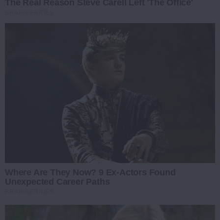
The Real Reason Steve Carell Left 'The Office'
BRAINBERRIES
Where Are They Now? 9 Ex-Actors Found
Unexpected Career Paths
BRAINBERRIES