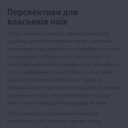
Перспективи для
власників паїв
Попри повільну динаміку, земля залишається
надійним довгостроковим активом. Аналітики
наголошують, що ринок все ще перебуває на етапі
становлення. Стабілізація ситуації в країні та
інтеграція в європейські аграрні структури можуть
стати драйверами для поступового зростання
вартості гектара в майбутньому. Наразі ж
власникам варто орієнтуватися на реальні ринкові
показники, а не на спекулятивні прогнози, що
мають на меті швидкий перепродаж активів.
Отже, інвестиції в український чорнозем
потребують стратегічного терпіння. Епоха