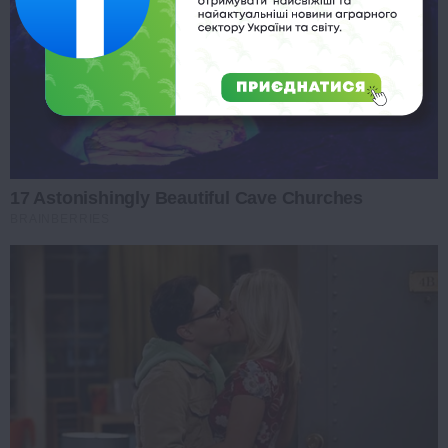
17 Astonishingly Beautiful Cave Churches
BRAINBERRIES