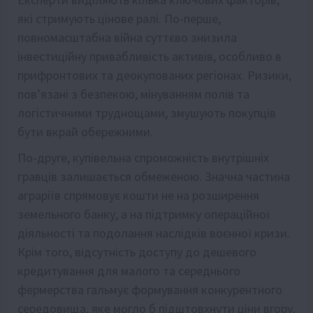
які стримують цінове ралі. По-перше,
повномасштабна війна суттєво знизила
інвестиційну привабливість активів, особливо в
прифронтових та деокупованих регіонах. Ризики,
пов’язані з безпекою, мінуванням полів та
логістичними труднощами, змушують покупців
бути вкрай обережними.
По-друге, купівельна спроможність внутрішніх
гравців залишається обмеженою. Значна частина
аграріїв спрямовує кошти не на розширення
земельного банку, а на підтримку операційної
діяльності та подолання наслідків воєнної кризи.
Крім того, відсутність доступу до дешевого
кредитування для малого та середнього
фермерства гальмує формування конкурентного
середовища, яке могло б підштовхнути ціни вгору.