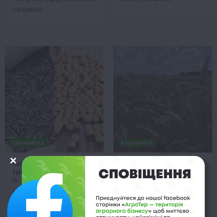
напрямку.
Економіка
Економіка
Соняшник та соя: ціни
Ціни на пшеницю в
тримаються високо
Україні зростають
20 Липня 2026 о 09:28
20 Липня 2026 о 07:28
Ціни на соняшник та сою в
Ціни на пшеницю в Україні
Україні залишаються на
демонструють стійке
високому рівні через
зростання після періоду