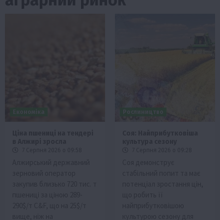
Економіка
Рослиництво
Ціна пшениці на тендері
Соя: Найприбутковіша
в Алжирі зросла
культура сезону
7 Серпня 2026 о 09:58
7 Серпня 2026 о 09:28
Алжирський державний
Соя демонструє
зерновий оператор
стабільний попит та має
закупив близько 720 тис. т
потенціал зростання цін,
пшениці за ціною 289-
що робить її
290$/т C&F, що на 25$/т
найприбутковішою
вище, ніж на
культурою сезону для