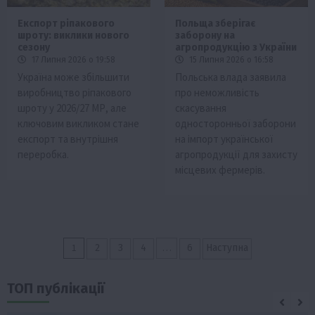
Експорт ріпакового
Польща зберігає
шроту: виклики нового
заборону на
сезону
агропродукцію з України
17 Липня 2026 о 19:58
15 Липня 2026 о 16:58
Україна може збільшити
Польська влада заявила
виробництво ріпакового
про неможливість
шроту у 2026/27 МР, але
скасування
ключовим викликом стане
односторонньої заборони
експорт та внутрішня
на імпорт української
переробка.
агропродукції для захисту
місцевих фермерів.
Пагінація
1
…
2
3
4
6
Наступна
записів
ТОП публікації