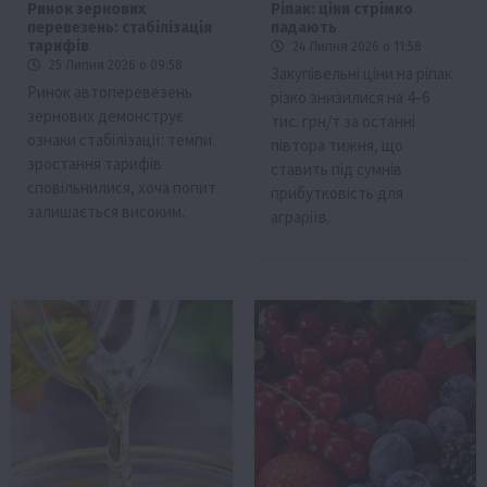
Ринок зернових
Ріпак: ціни стрімко
перевезень: стабілізація
падають
тарифів
24 Липня 2026 о 11:58
25 Липня 2026 о 09:58
Закупівельні ціни на ріпак
Ринок автоперевезень
різко знизилися на 4–6
зернових демонструє
тис. грн/т за останні
ознаки стабілізації: темпи
півтора тижня, що
зростання тарифів
ставить під сумнів
сповільнилися, хоча попит
прибутковість для
залишається високим.
аграріїв.