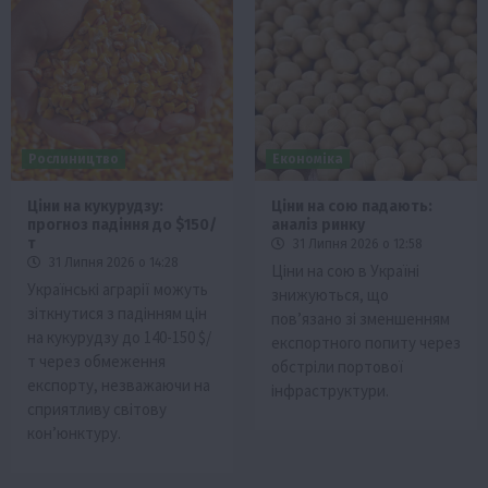
Рослиництво
Економіка
Ціни на кукурудзу:
Ціни на сою падають:
прогноз падіння до $150/
аналіз ринку
т
31 Липня 2026 о 12:58
31 Липня 2026 о 14:28
Ціни на сою в Україні
Українські аграрії можуть
знижуються, що
зіткнутися з падінням цін
пов’язано зі зменшенням
на кукурудзу до 140-150 $/
експортного попиту через
т через обмеження
обстріли портової
експорту, незважаючи на
інфраструктури.
сприятливу світову
кон’юнктуру.