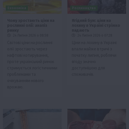
Економіка
Рослиництво
Чому зростають ціни на
Ягідний бум: ціни на
рослинні олії: аналіз
лохину в Україні стрімко
ринку
падають
24 Липня 2026 о 08:58
24 Липня 2026 о 07:28
Світові ціни на рослинні
Ціни на лохину в Україні
олії зростають через
впали майже втричі з
нафтові котирування,
початку липня, роблячи
проте український ринок
ягоду значно
стримується логістичними
доступнішою для
проблемами та
споживачів.
очікуванням нового
врожаю.