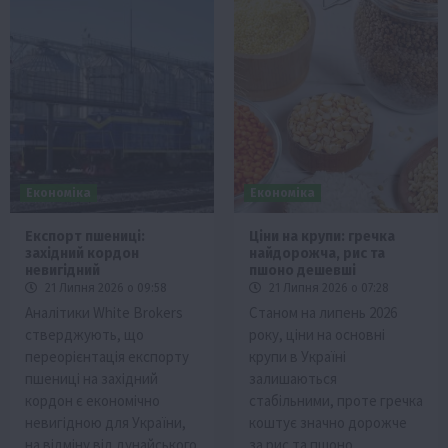
Економіка
Економіка
Експорт пшениці:
Ціни на крупи: гречка
західний кордон
найдорожча, рис та
невигідний
пшоно дешевші
21 Липня 2026 о 09:58
21 Липня 2026 о 07:28
Аналітики White Brokers
Станом на липень 2026
стверджують, що
року, ціни на основні
переорієнтація експорту
крупи в Україні
пшениці на західний
залишаються
кордон є економічно
стабільними, проте гречка
невигідною для України,
коштує значно дорожче
на відміну від дунайського
за рис та пшоно.