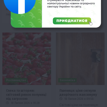
дефіцит сировини та
зниження, що пов’язано зі
конкуренцію між
слабкою фізичною
переробниками.
пропозицією зерна.
Рослиництво
Економіка
Спека та шторми:
Пшениця: ціни сягнули
світовий ринок полуниці
дворічного максимуму
під загрозою
18 Липня 2026 о 09:58
18 Липня 2026 о 10:28
Світові ціни на пшеницю