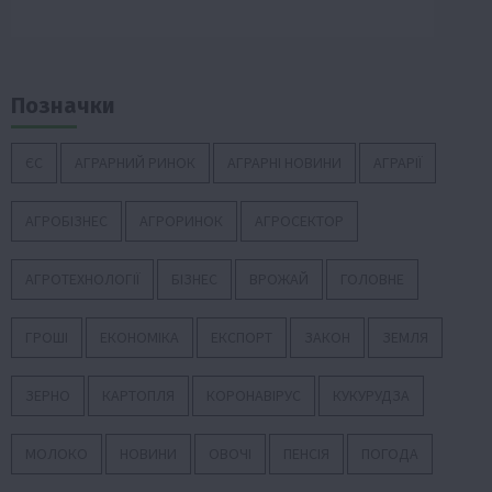
Позначки
ЄС
АГРАРНИЙ РИНОК
АГРАРНІ НОВИНИ
АГРАРІЇ
АГРОБІЗНЕС
АГРОРИНОК
АГРОСЕКТОР
АГРОТЕХНОЛОГІЇ
БІЗНЕС
ВРОЖАЙ
ГОЛОВНЕ
ГРОШІ
ЕКОНОМІКА
ЕКСПОРТ
ЗАКОН
ЗЕМЛЯ
ЗЕРНО
КАРТОПЛЯ
КОРОНАВІРУС
КУКУРУДЗА
МОЛОКО
НОВИНИ
ОВОЧІ
ПЕНСІЯ
ПОГОДА