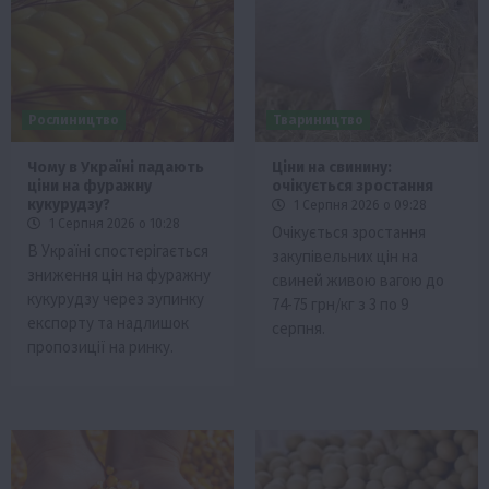
Рослиництво
Твариництво
Чому в Україні падають
Ціни на свинину:
ціни на фуражну
очікується зростання
кукурудзу?
1 Серпня 2026 о 09:28
1 Серпня 2026 о 10:28
Очікується зростання
В Україні спостерігається
закупівельних цін на
зниження цін на фуражну
свиней живою вагою до
кукурудзу через зупинку
74-75 грн/кг з 3 по 9
експорту та надлишок
серпня.
пропозиції на ринку.