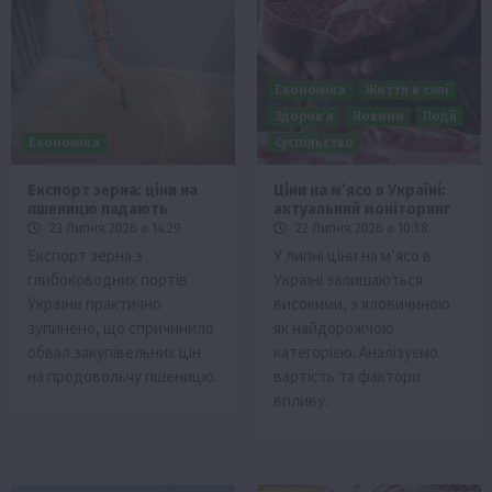
Економіка
Життя в селі
Здоров’я
Новини
Події
Економіка
Суспільство
Експорт зерна: ціни на
Ціни на м’ясо в Україні:
пшеницю падають
актуальний моніторинг
23 Липня 2026 о 14:29
22 Липня 2026 о 10:58
Експорт зерна з
У липні ціни на м’ясо в
глибоководних портів
Україні залишаються
України практично
високими, з яловичиною
зупинено, що спричинило
як найдорожчою
обвал закупівельних цін
категорією. Аналізуємо
на продовольчу пшеницю.
вартість та фактори
впливу.