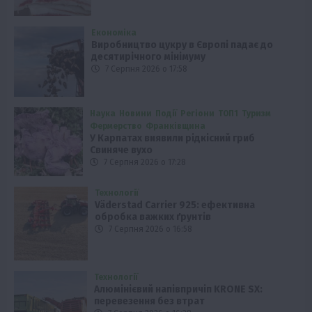
Економіка
Виробництво цукру в Європі падає до
десятирічного мінімуму
7 Серпня 2026 о 17:58
Наука
Новини
Події
Регіони
ТОП1
Туризм
Фермерство
Франківщина
У Карпатах виявили рідкісний гриб
Свиняче вухо
7 Серпня 2026 о 17:28
Технології
Väderstad Carrier 925: ефективна
обробка важких ґрунтів
7 Серпня 2026 о 16:58
Технології
Алюмінієвий напівпричіп KRONE SX:
перевезення без втрат