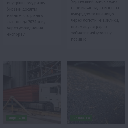
Український ринок зерна
внутрішньому ринку
переживає падіння цін на
України досягли
кукурудзу та пшеницю
найнижчого рівня з
через логістичні виклики,
листопада 2024 року
що змушує аграріїв
через ускладнення
займати вичікувальну
експорту.
позицію.
Галузі АПК
Економіка