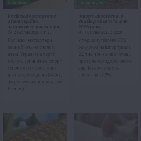
Економіка
Твариництво
Російські експортери:
Імпорт живої птиці в
атаки України
Україну: обсяги та ціни
загрожують ринку зерна
2026 року
2 Серпня 2026 о 11:28
1 Серпня 2026 о 12:28
Російські експортери
У першому півріччі 2026
зерна б’ють на сполох:
року Україна імпортувала
атаки України на порти
2,1 тис. тонн живої птиці,
можуть зупинити експорт
проте через здорожчання
і спричинити зростання
вартість закупівель
цін на пшеницю до $400/т,
зросла на 17,9%.
загрожуючи продовольчій
безпеці.