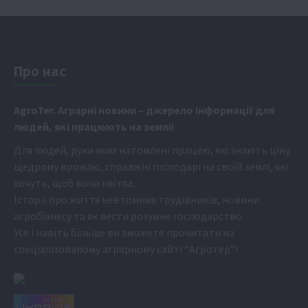
Про нас
Аgr
oTer. Аграрні новини
– джерело інформації для
людей, які працюють на землі!
Для людей, руки яких натомлені працею, які знають ціну
щедрому врожаю, справжні господарі на своїй землі, які
хочуть, щоб вона квітла.
Історії про життя невтомних трудівників, новини
агробізнесу та як вести розумне господарство.
Усе і навіть більше ви зможете прочитати на
спеціалізованому аграрному сайті
“Агротер”
!