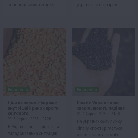
попередньому тендері.
українських аграріїв.
Економіка
Економіка
Ціни на зерно в Україні:
Ріпак в Україні: ціни
внутрішній ринок проти
сповільнюють падіння
світового
4 Серпня 2026 о 21:58
5 Серпня 2026 о 07:28
На українському ринку
В Україні спостерігається
ріпаку спостерігається
парадоксальна ситуація:
уповільнення темпів