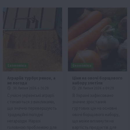
Економіка
Економіка
Аграріїв турбує ринок, а
Ціни на овочі борщового
не погода
набору злетіли
30 Липня 2026 о 20:28
28 Липня 2026 о 09:28
Сучасні українські аграрії
В Україні зафіксовано
стикаються з викликами,
значне зростання
що значно перевершують
гуртових цін на основні
традиційні погодні
овочі борщового набору,
негаразди. Наразі
що може вплинути на
головною проблемою для
вартість продуктів для