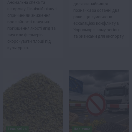
Аномальна спека та
досягли найвищої
шторми у Північній півкулі
позначки за останні два
спричинили зниження
роки, що зумовлено
врожайності полуниці,
ескалацією конфлікту в
погіршення якості ягід та
Чорноморському регіоні
змусили фермерів
та ризиками для експорту.
скорочувати площі під
культурою.
Економіка
Політика