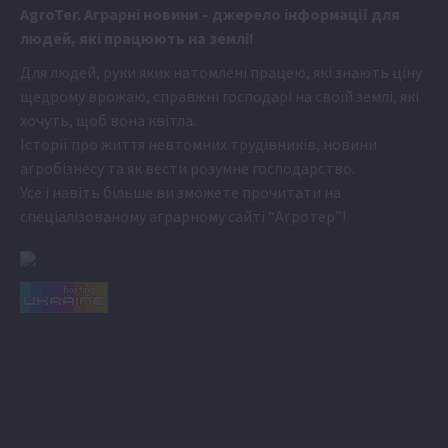
Аgr
oTer. Аграрні новини
– джерело інформації для
людей, які працюють на землі!
Для людей, руки яких натомлені працею, які знають ціну
щедрому врожаю, справжні господарі на своїй землі, які
хочуть, щоб вона квітла.
Історії про життя невтомних трудівників, новини
агробізнесу та як вести розумне господарство.
Усе і навіть більше ви зможете прочитати на
спеціалізованому аграрному сайті
“Агротер”
!