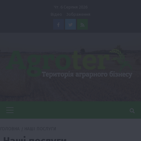
Перейти
Чт. 6 Серпня 2026
до
Відео
Зображення
вмісту
Facebook
Twitter
Feed
Головне
меню
ГОЛОВНА
НАШІ ПОСЛУГИ
Наші послуги