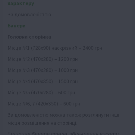
характеру
За домовленісттю
Банери
Головна сторінка
Місце №1 (728х90) наскрізний – 2400 грн
Місце №2 (470х280) – 1200 грн
Місце №3 (470х280) – 1000 грн
Місце №4 (470х850) – 1500 грн
Місце №5 (470х280) – 600 грн
Місце №6, 7 (420х350) – 600 грн
За домовленістю можна також розглянути інші
місця розміщення на сторінці.
* ширина банера стала, збільшення висоти