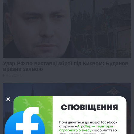
Удар РФ по виставці зброї під Києвом: Буданов
вразив заявою
PROZORO