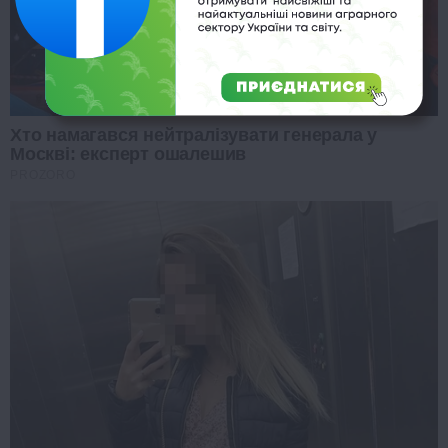
Хто намагався нейтралізувати генерала у
Москві: експерт ошалешив
PROZORO