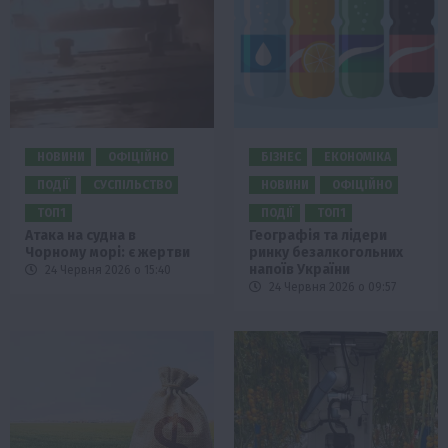
НОВИНИ
ОФІЦІЙНО
БІЗНЕС
ЕКОНОМІКА
ПОДІЇ
СУСПІЛЬСТВО
НОВИНИ
ОФІЦІЙНО
ТОП1
ПОДІЇ
ТОП1
Атака на судна в
Географія та лідери
Чорному морі: є жертви
ринку безалкогольних
напоїв України
24 Червня 2026 о 15:40
24 Червня 2026 о 09:57