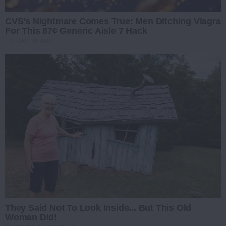
CVS’s Nightmare Comes True: Men Ditching Viagra
For This 87¢ Generic Aisle 7 Hack
FRIDAY PLANS
They Said Not To Look Inside... But This Old
Woman Did!