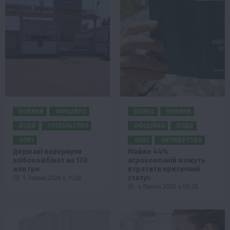
НОВИНИ
ОФІЦІЙНО
БІЗНЕС
НОВИНИ
ПОДІЇ
СУСПІЛЬСТВО
ОФІЦІЙНО
ПОДІЇ
ТОП1
ТОП1
ФЕРМЕРСТВО
Державі повернули
Майже 44%
хлібокомбінат на 170
агрокомпаній можуть
млн грн
втратити критичний
статус
5 Липня 2026 о 11:28
4 Липня 2026 о 09:28