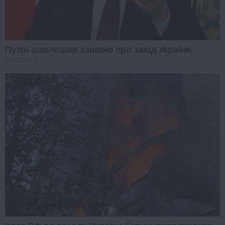
Путін ошелешив заявою про захід України
PROZORO