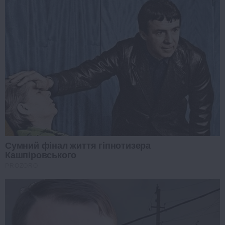
Сумний фінал життя гіпнотизера
Кашпіровського
PROZORO