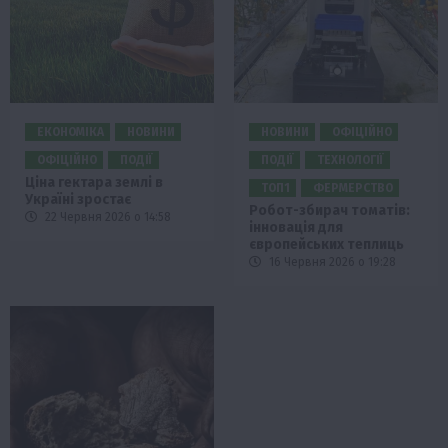
ЕКОНОМІКА
НОВИНИ
НОВИНИ
ОФІЦІЙНО
ОФІЦІЙНО
ПОДІЇ
ПОДІЇ
ТЕХНОЛОГІЇ
Ціна гектара землі в
ТОП1
ФЕРМЕРСТВО
Україні зростає
Робот-збирач томатів:
22 Червня 2026 о 14:58
інновація для
європейських теплиць
16 Червня 2026 о 19:28