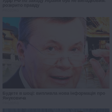
Удар РФ по заходу України був не випадковим:
розкрито правду
PROZORO
Будете в шоці: випливла нова інформація про
Януковича
PROZORO