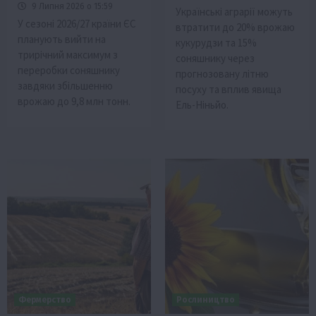
9 Липня 2026 о 15:59
Українські аграрії можуть
У сезоні 2026/27 країни ЄС
втратити до 20% врожаю
планують вийти на
кукурудзи та 15%
трирічний максимум з
соняшнику через
переробки соняшнику
прогнозовану літню
завдяки збільшенню
посуху та вплив явища
врожаю до 9,8 млн тонн.
Ель-Ніньйо.
Фермерство
Рослиництво