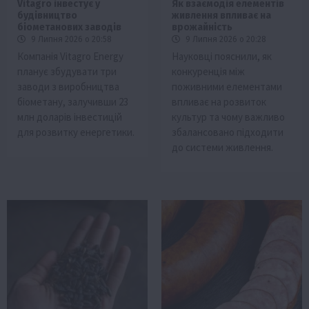
Vitagro інвестує у
Як взаємодія елементів
будівництво
живлення впливає на
біометанових заводів
врожайність
9 Липня 2026 о 20:58
9 Липня 2026 о 20:28
Компанія Vitagro Energy
Науковці пояснили, як
планує збудувати три
конкуренція між
заводи з виробництва
поживними елементами
біометану, залучивши 23
впливає на розвиток
млн доларів інвестицій
культур та чому важливо
для розвитку енергетики.
збалансовано підходити
до системи живлення.