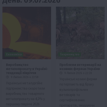
Економіка
Твариництво
Виробництво
Проблеми ветеринарії на
металопрокату в Україні:
козиних фермах України
тенденції півріччя
9 Липня 2026 о 22:28
9 Липня 2026 о 22:58
Українські козині ферми
Українські металургійні
потерпають від браку
підприємства скоротили
вузькопрофільних
виробництво товарного
ветлікарів та
металопрокату на 4,3% у
сертифікованих
першому півріччі 2026
препаратів, змушуючи