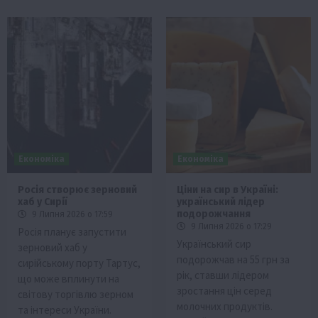
Економіка
Економіка
Росія створює зерновий
Ціни на сир в Україні:
хаб у Сирії
український лідер
подорожчання
9 Липня 2026 о 17:59
9 Липня 2026 о 17:29
Росія планує запустити
Український сир
зерновий хаб у
подорожчав на 55 грн за
сирійському порту Тартус,
рік, ставши лідером
що може вплинути на
зростання цін серед
світову торгівлю зерном
молочних продуктів.
та інтереси України.