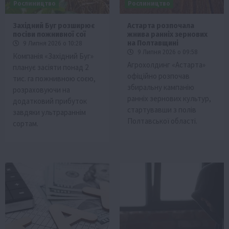
Рослиництво
Рослиництво
Західний Буг розширює
Астарта розпочала
посіви пожнивної сої
жнива ранніх зернових
на Полтавщині
9 Липня 2026 о 10:28
9 Липня 2026 о 09:58
Компанія «Західний Буг»
Агрохолдинг «Астарта»
планує засіяти понад 2
офіційно розпочав
тис. га пожнивною соєю,
збиральну кампанію
розраховуючи на
ранніх зернових культур,
додатковий прибуток
стартувавши з полів
завдяки ультрараннім
Полтавської області.
сортам.