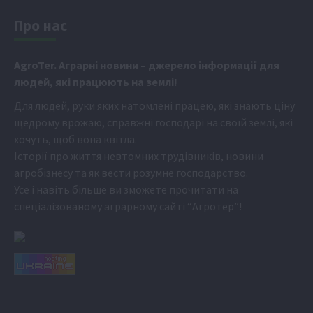
Про нас
Аgr
oTer. Аграрні новини
– джерело інформації для
людей, які працюють на землі!
Для людей, руки яких натомлені працею, які знають ціну
щедрому врожаю, справжні господарі на своїй землі, які
хочуть, щоб вона квітла.
Історії про життя невтомних трудівників, новини
агробізнесу та як вести розумне господарство.
Усе і навіть більше ви зможете прочитати на
спеціалізованому аграрному сайті
“Агротер”
!