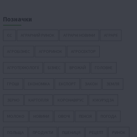
Позначки
ЄС
АГРАРНИЙ РИНОК
АГРАРНІ НОВИНИ
АГРАРІЇ
АГРОБІЗНЕС
АГРОРИНОК
АГРОСЕКТОР
АГРОТЕХНОЛОГІЇ
БІЗНЕС
ВРОЖАЙ
ГОЛОВНЕ
ГРОШІ
ЕКОНОМІКА
ЕКСПОРТ
ЗАКОН
ЗЕМЛЯ
ЗЕРНО
КАРТОПЛЯ
КОРОНАВІРУС
КУКУРУДЗА
МОЛОКО
НОВИНИ
ОВОЧІ
ПЕНСІЯ
ПОГОДА
ПОЛЬЩА
ПРОДУКТИ
ПШЕНИЦЯ
РЕЦЕПТ
РИНОК