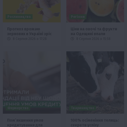
Рослиництво
Регіони
Прогноз врожаю
Ціни на овочі та фрукти
зернових в Україні зріс
на Одещині впали
8 Серпня 2026 о 17:28
8 Серпня 2026 о 15:58
Фермерство
Твариництво
Пом’якшення умов
100% осіменіння телиць:
кредитування для
секрети успіху