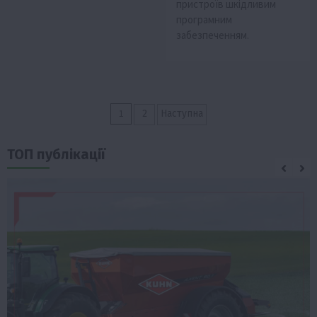
пристроїв шкідливим
програмним
забезпеченням.
Пагінація
1
2
Наступна
записів
ТОП публікації