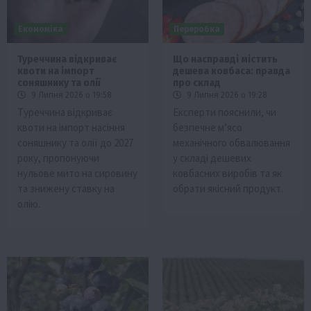
Економіка
Переробка
Туреччина відкриває
Що насправді містить
квоти на імпорт
дешева ковбаса: правда
соняшнику та олії
про склад
9 Липня 2026 о 19:58
9 Липня 2026 о 19:28
Туреччина відкриває
Експерти пояснили, чи
квоти на імпорт насіння
безпечне м’ясо
соняшнику та олії до 2027
механічного обвалювання
року, пропонуючи
у складі дешевих
нульове мито на сировину
ковбасних виробів та як
та знижену ставку на
обрати якісний продукт.
олію.