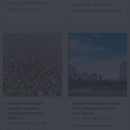
року, що свідчить про
фермерів самостійно
виклики в галузі.
дбати про здоров’я стада.
Економіка
Економіка
Експорт пшениці з
Проблеми імпорту сталі
України: ризики
в ЄС: затримки через
зниження попиту у
нові квоти
2026/27
9 Липня 2026 о 21:28
9 Липня 2026 о 21:58
Впровадження нових