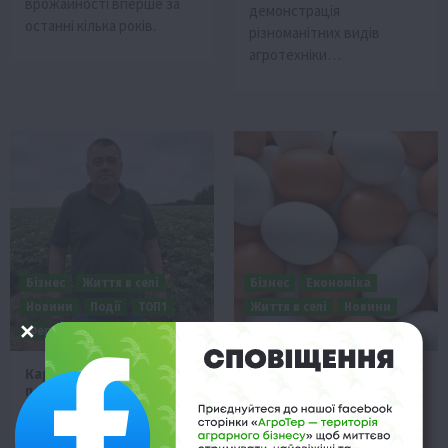
врожайності вперше за
демонстрація
останні кілька років.
різноманітних видів
агротехніки…
Бізнес
Життя в селі
Бізнес
Економіка
Новини
Події
ТОП1
Життя в селі
Новини
Фермерство
Події
Твариництво
Картопля на Поліссі:
Ціни на курячі яйця в
поради фермерів щодо
Україні: чого чекати у
здолання посухи
липні
9 Липня 2026 о 11:28
9 Липня 2026 о 10:58