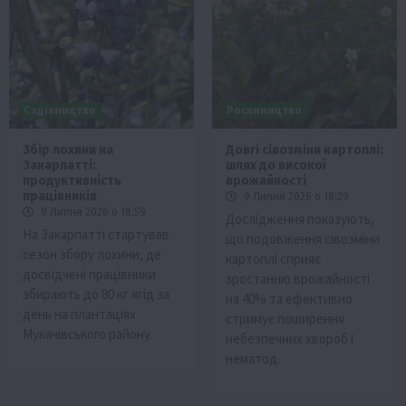
Садівництво
Рослиництво
Збір лохини на
Довгі сівозміни картоплі:
Закарпатті:
шлях до високої
продуктивність
врожайності
працівників
9 Липня 2026 о 18:29
9 Липня 2026 о 18:59
Дослідження показують,
На Закарпатті стартував
що подовження сівозміни
сезон збору лохини, де
картоплі сприяє
досвідчені працівники
зростанню врожайності
збирають до 80 кг ягід за
на 40% та ефективно
день на плантаціях
стримує поширення
Мукачівського району.
небезпечних хвороб і
нематод.