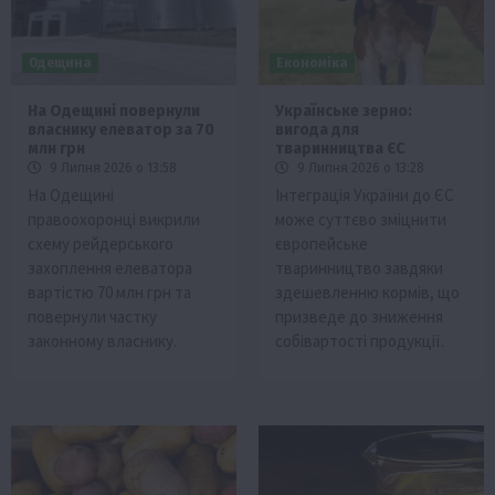
Одещина
Економіка
На Одещині повернули
Українське зерно:
власнику елеватор за 70
вигода для
млн грн
тваринництва ЄС
9 Липня 2026 о 13:58
9 Липня 2026 о 13:28
На Одещині
Інтеграція України до ЄС
правоохоронці викрили
може суттєво зміцнити
схему рейдерського
європейське
захоплення елеватора
тваринництво завдяки
вартістю 70 млн грн та
здешевленню кормів, що
повернули частку
призведе до зниження
законному власнику.
собівартості продукції.