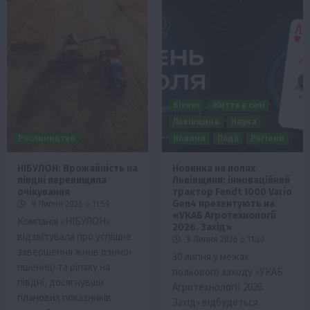
Бізнес
Життя в селі
Львівщина
Наука
Рослиництво
Новини
Події
Регіони
НІБУЛОН: Врожайність на
Новинка на полях
півдні перевищила
Львівщини: інноваційний
очікування
трактор Fendt 1000 Vario
Gen4 презентують на
9 Липня 2026 о 11:59
«УКАБ Агротехнології
Компанія «НІБУЛОН»
2026. Захід»
відзвітувала про успішне
9 Липня 2026 о 11:30
завершення жнив озимої
30 липня у межах
пшениці та ріпаку на
польового заходу «УКАБ
півдні, досягнувши
Агротехнології 2026.
планових показників
Захід» відбудеться