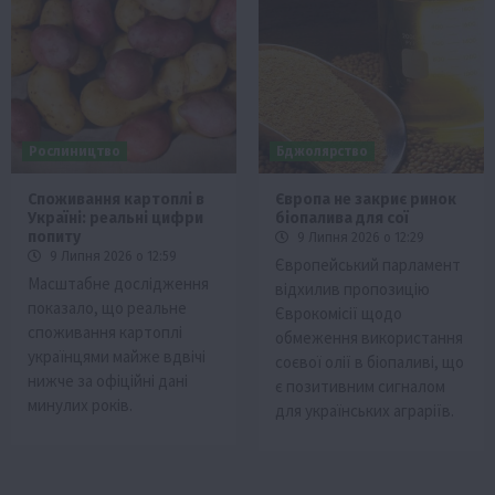
Рослиництво
Бджолярство
Споживання картоплі в
Європа не закриє ринок
Україні: реальні цифри
біопалива для сої
попиту
9 Липня 2026 о 12:29
9 Липня 2026 о 12:59
Європейський парламент
Масштабне дослідження
відхилив пропозицію
показало, що реальне
Єврокомісії щодо
споживання картоплі
обмеження використання
українцями майже вдвічі
соєвої олії в біопаливі, що
нижче за офіційні дані
є позитивним сигналом
минулих років.
для українських аграріїв.