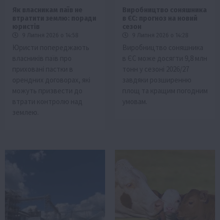
Як власникам паїв не
Виробництво соняшника
втратити землю: поради
в ЄС: прогноз на новий
юристів
сезон
9 Липня 2026 о 14:58
9 Липня 2026 о 14:28
Юристи попереджають
Виробництво соняшника
власників паїв про
в ЄС може досягти 9,8 млн
приховані пастки в
тонн у сезоні 2026/27
орендних договорах, які
завдяки розширенню
можуть призвести до
площ та кращим погодним
втрати контролю над
умовам.
землею.