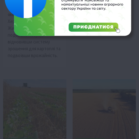
Фермерське
В Україні продовжується
господарство «Аделаїда»,
сезонне зниження цін на
яке релокувалося з
курячі яйця, зумовлене
Херсонщини на
збільшенням пропозиції
Житомирщину, успішно
від дрібних виробників.
подолало посуху,
відновивши систему
зрошення для картоплі та
подвоївши врожайність.