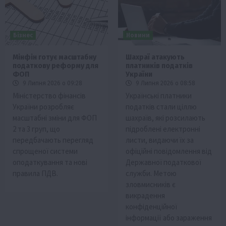
Бізнес
Новини
Мінфін готує масштабну
Шахраї атакують
податкову реформу для
платників податків
ФОП
України
9 Липня 2026 о 09:28
9 Липня 2026 о 08:58
Міністерство фінансів
Українські платники
України розробляє
податків стали ціллю
масштабні зміни для ФОП
шахраїв, які розсилають
2 та 3 груп, що
підроблені електронні
передбачають перегляд
листи, видаючи їх за
спрощеної системи
офіційні повідомлення від
оподаткування та нові
Державної податкової
правила ПДВ.
служби. Метою
зловмисників є
викрадення
конфіденційної
інформації або зараження