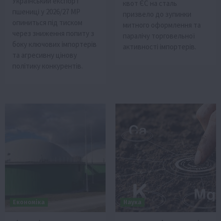
Український експорт
квот ЄС на сталь
пшениці у 2026/27 МР
призвело до зупинки
опиниться під тиском
митного оформлення та
через зниження попиту з
паралічу торговельної
боку ключових імпортерів
активності імпортерів.
та агресивну цінову
політику конкурентів.
Економіка
Наука