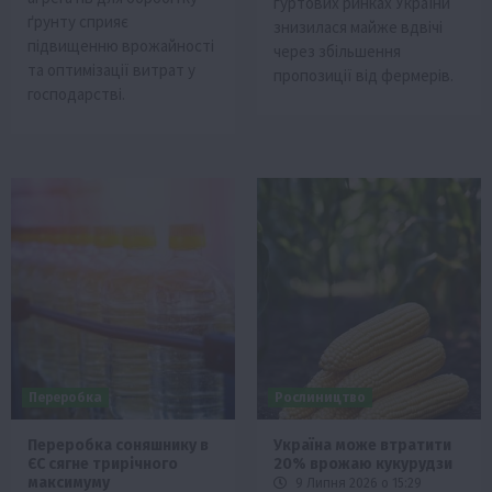
гуртових ринках України
ґрунту сприяє
знизилася майже вдвічі
підвищенню врожайності
через збільшення
та оптимізації витрат у
пропозиції від фермерів.
господарстві.
Переробка
Рослиництво
Переробка соняшнику в
Україна може втратити
ЄС сягне трирічного
20% врожаю кукурудзи
максимуму
9 Липня 2026 о 15:29