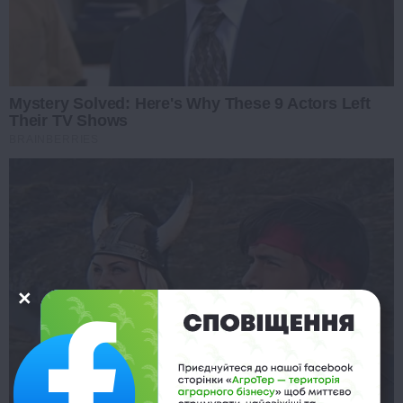
Mystery Solved: Here's Why These 9 Actors Left
Their TV Shows
BRAINBERRIES