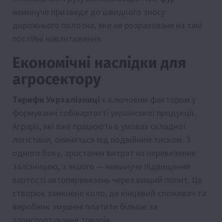
неминуче призведе до швидкого зносу
дорожнього полотна, яке не розраховане на такі
постійні навантаження.
Економічні наслідки для
агросектору
Тарифи Укрзалізниці
є ключовим фактором у
формуванні собівартості української продукції.
Аграрії, які вже працюють в умовах складної
логістики, опиняться під подвійним тиском. З
одного боку, зростання витрат на перевезення
залізницею, з іншого — неминуче підвищення
вартості автоперевезень через вищий попит. Це
створює замкнене коло, де кінцевий споживач та
виробник змушені платити більше за
транспортування товарів.