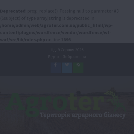
Deprecated
: preg_replace(): Passing null to parameter #3
($subject) of type array|string is deprecated in
/home/admin/web/agroter.com.ua/public_html/wp-
content/plugins/wordfence/vendor/wordfence/wf-
waf/src/lib/rules.php
on line
1896
Перейти
Нд. 9 Серпня 2026
до
Відео
Зображення
вмісту
Facebook
Twitter
Feed