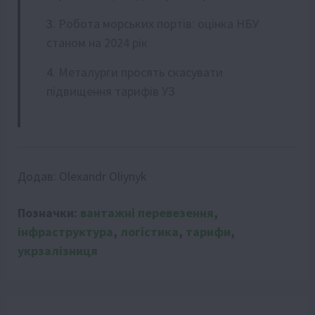
Робота морських портів: оцінка НБУ
станом на 2024 рік
Металурги просять скасувати
підвищення тарифів УЗ
Додав:
Olexandr Oliynyk
Позначки:
вантажні перевезення
,
інфраструктура
,
логістика
,
тарифи
,
укрзалізниця