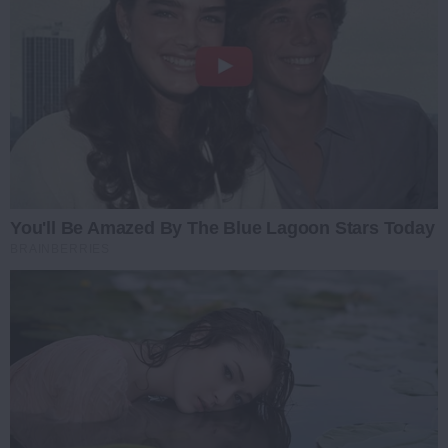
You'll Be Amazed By The Blue Lagoon Stars Today
BRAINBERRIES