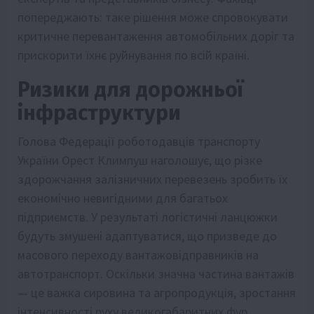
попереджають: таке рішення може спровокувати
критичне перевантаження автомобільних доріг та
прискорити їхнє руйнування по всій країні.
Ризики для дорожньої
інфраструктури
Голова Федерації роботодавців транспорту
України Орест Климпуш наголошує, що різке
здорожчання залізничних перевезень зробить їх
економічно невигідними для багатьох
підприємств. У результаті логістичні ланцюжки
будуть змушені адаптуватися, що призведе до
масового переходу вантажовідправників на
автотранспорт. Оскільки значна частина вантажів
— це важка сировина та агропродукція, зростання
інтенсивності руху великогабаритних фур