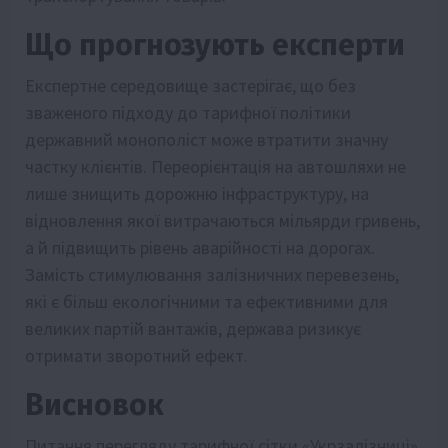
Що прогнозують експерти
Експертне середовище застерігає, що без
зваженого підходу до тарифної політики
державний монополіст може втратити значну
частку клієнтів. Переорієнтація на автошляхи не
лише знищить дорожню інфраструктуру, на
відновлення якої витрачаються мільярди гривень,
а й підвищить рівень аварійності на дорогах.
Замість стимулювання залізничних перевезень,
які є більш екологічними та ефективними для
великих партій вантажів, держава ризикує
отримати зворотний ефект.
Висновок
Питання перегляду тарифної сітки «Укрзалізниці»