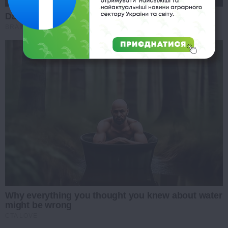
Dare To Watch: 6 Movies So Bad They're Good
BRAINBERRIES
Why everything you thought you knew about water
might be wrong
CTA LOVE