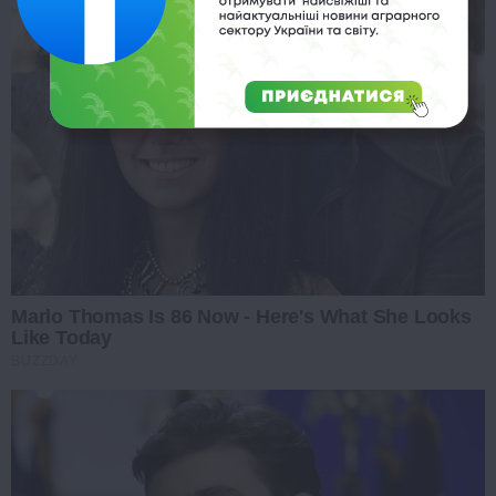
Marlo Thomas Is 86 Now - Here's What She Looks
Like Today
BUZZDAY