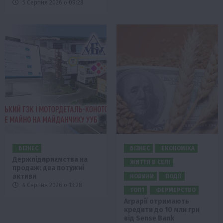
5 Серпня 2026 о 09:28
БІЗНЕС
БІЗНЕС
ЕКОНОМІКА
Держпідприємства на
ЖИТТЯ В СЕЛІ
продаж: два потужні
активи
НОВИНИ
ПОДІЇ
4 Серпня 2026 о 13:28
ТОП1
ФЕРМЕРСТВО
Аграрії отримають
кредити до 10 млн грн
від Sense Bank