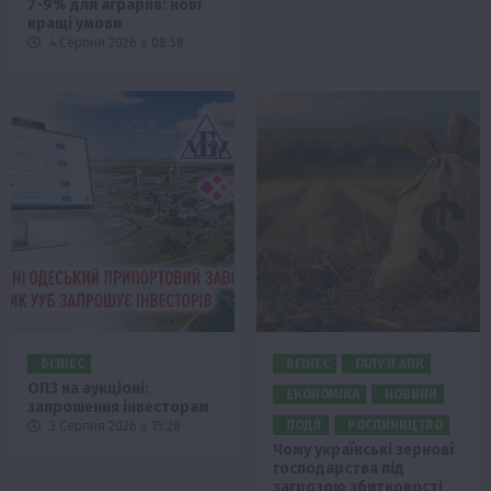
7-9% для аграріїв: нові
кращі умови
4 Серпня 2026 о 08:58
БІЗНЕС
БІЗНЕС
ГАЛУЗІ АПК
ОПЗ на аукціоні:
ЕКОНОМІКА
НОВИНИ
запрошення інвесторам
ПОДІЇ
РОСЛИНИЦТВО
3 Серпня 2026 о 15:28
Чому українські зернові
господарства під
загрозою збитковості