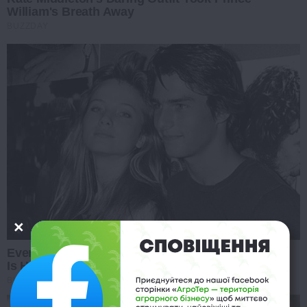
William's Breath Away
BUZZDAY
Everybody Wanted To Date Her In The 80s & This
Is Her Recently
BUZZDAY