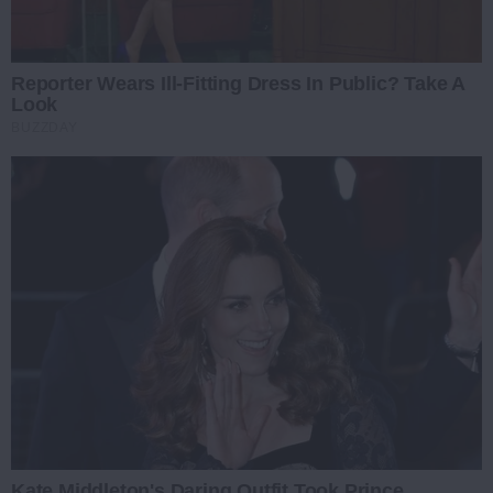
Reporter Wears Ill-Fitting Dress In Public? Take A
Look
BUZZDAY
Kate Middleton's Daring Outfit Took Prince