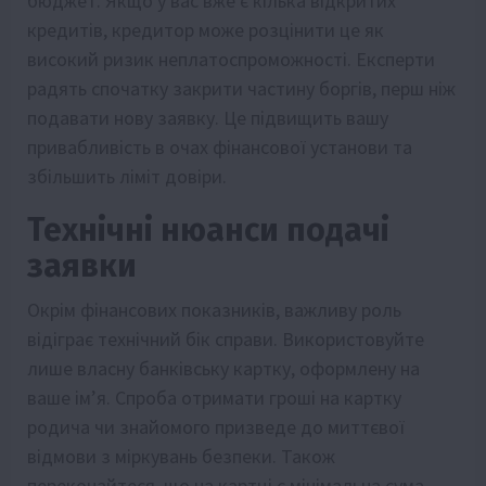
бюджет. Якщо у вас вже є кілька відкритих
кредитів, кредитор може розцінити це як
високий ризик неплатоспроможності. Експерти
радять спочатку закрити частину боргів, перш ніж
подавати нову заявку. Це підвищить вашу
привабливість в очах фінансової установи та
збільшить ліміт довіри.
Технічні нюанси подачі
заявки
Окрім фінансових показників, важливу роль
відіграє технічний бік справи. Використовуйте
лише власну банківську картку, оформлену на
ваше ім’я. Спроба отримати гроші на картку
родича чи знайомого призведе до миттєвої
відмови з міркувань безпеки. Також
переконайтеся, що на картці є мінімальна сума