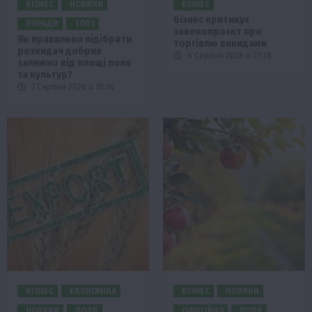
БІЗНЕС
НОВИНИ
БІЗНЕС
Бізнес критикує
ПОРАДИ
ТОП1
законопроєкт про
Як правильно підібрати
торгівлю викидами
розкидач добрив
6 Серпня 2026 о 21:28
залежно від площі поля
та культур?
7 Серпня 2026 о 10:14
БІЗНЕС
ЕКОНОМІКА
БІЗНЕС
НОВИНИ
НОВИНИ
ПОДІЇ
ОФІЦІЙНО
ПОДІЇ