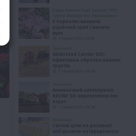
Наука
Новини
Події
Регіони
ТОП1
Туризм
Фермерство
Франківщина
У Карпатах виявили
рідкісний гриб Свиняче
вухо
7 Серпня 2026 о 17:28
Технології
Väderstad Carrier 925:
ефективна обробка важких
ґрунтів
7 Серпня 2026 о 16:58
Технології
о
Алюмінієвий напівпричіп
KRONE SX: перевезення без
втрат
7 Серпня 2026 о 16:28
Економіка
Світові ціни на рослинні
олії досягли чотирирічного