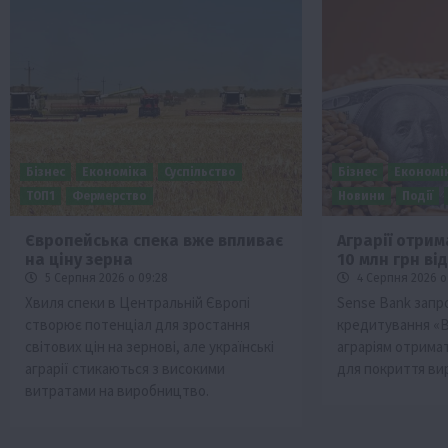
Бізнес
Економіка
Суспільство
Бізнес
Економі
ТОП1
Фермерство
Новини
Події
Європейська спека вже впливає
Аграрії отри
на ціну зерна
10 млн грн ві
5 Серпня 2026 о 09:28
4 Серпня 2026 о
Хвиля спеки в Центральній Європі
Sense Bank запр
створює потенціал для зростання
кредитування «
світових цін на зернові, але українські
аграріям отримат
аграрії стикаються з високими
для покриття ви
витратами на виробництво.