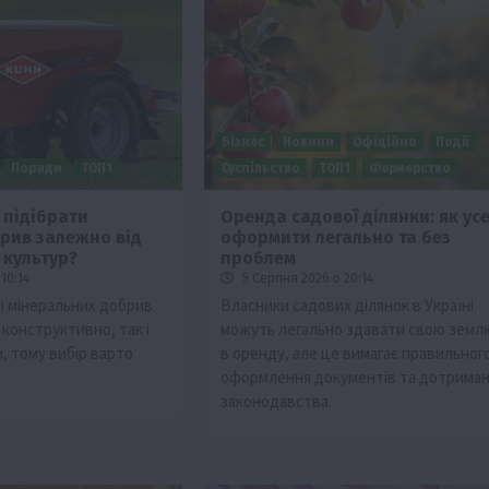
Бізнес
Новини
Офіційно
Події
Поради
ТОП1
Суспільство
ТОП1
Фермерство
 підібрати
Оренда садової ділянки: як ус
рив залежно від
оформити легально та без
Події
Наука
Новини
Події
Регіони
ТОП1
Туризм
 культур?
проблем
Фермерство
Франківщина
10:14
5 Серпня 2026 о 20:14
чі мінеральних добрив
Власники садових ділянок в Україні
грн від
У Карпатах виявили рідкісний гриб Свиня
 конструктивно, так і
можуть легально здавати свою земл
вухо
, тому вибір варто
в оренду, але це вимагає правильног
7 Серпня 2026 о 17:28
оформлення документів та дотрима
законодавства.