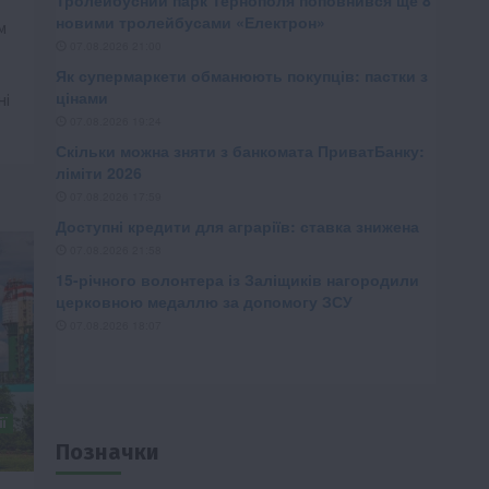
м
ні
ї
Позначки