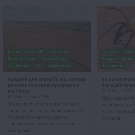
Бізнес
Галузі АПК
Економіка
Здоров’я
Наука
Новини
Події
Рослиництво
Поради
Суспіл
Суспільство
ТОП1
Фермерство
Фермерство
Кредити для аграріїв під заставу
Як позбутися 
врожаю за новою програмою
без хімії: тіл
від Уряду
31 Липня 2026 о 
1 Серпня 2026 о 11:58
Мурахи шкодять 
Уряд розробляє програму пільгового
розмножують по
кредитування, що дозволить аграріям
можна вивести 
отримувати кошти під заставу
методами.
зібраного врожаю через труднощі з
експортом.