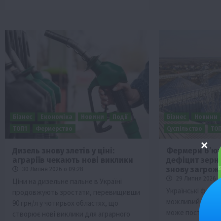
Бізнес
Економіка
Новини
Події
Бізнес
Новини
ТОП1
Фермерство
Суспільство
ТО
Дизель знову злетів у ціні:
Фермери б’ют
аграріїв чекають нові виклики
дефіцит зерн
знову загрож
30 Липня 2026 о 09:28
29 Липня 2026 о
Ціни на дизельне пальне в Україні
Українські фер
продовжують зростати, перевищивши
можливий дефіц
90 грн/л у чотирьох областях, що
може поставити 
створює нові виклики для аграрного