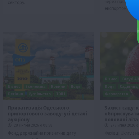
через проблеми 
сектору.
експортом.
Бізнес
Галузі А
Бізнес
Економіка
Новини
Події
Події
Садівниц
Регіони
Суспільство
ТОП1
Фермерство
Приватизація Одеського
Захист саду: 
припортового заводу: усі деталі
обприскувати 
аукціону
половині літа
28 Липня 2026 о 08:58
27 Липня 2026 о
Фонд держмайна призначив дату
Фахівці Ukravit 