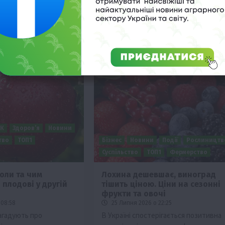
з логістикою та
ПК
Здоров’я
Новини
тво
ТОП1
Бізнес
Новини
Події
Рослиництв
Суспільство
ТОП1
Фермерство
коли та чим
Лохина дешевшає, виноград
плодові у другій
тішить ціною. Ціни на сезонні
фрукти та овочі
 08:58
25 Липня 2026 о 22:25
нагадують про
В Україні спостерігається позитивна