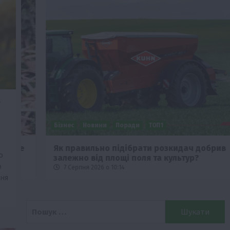
е
Бізнес
Новини
Поради
ТОП1
че
Як правильно підібрати розкидач добрив
ю
залежно від площі поля та культур?
о
7 Серпня 2026 о 10:14
ння
Пошук: