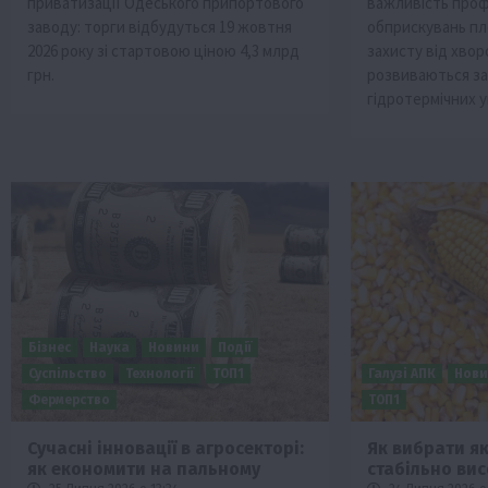
приватизації Одеського припортового
важливість проф
заводу: торги відбудуться 19 жовтня
обприскувань пл
2026 року зі стартовою ціною 4,3 млрд
захисту від хвор
грн.
розвиваються за
гідротермічних у
Бізнес
Наука
Новини
Події
Суспільство
Технології
ТОП1
Галузі АПК
Нов
Фермерство
ТОП1
Сучасні інновації в агросекторі:
Як вибрати як
як економити на пальному
стабільно ви