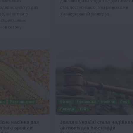
ілактичних
динаміка цін на ягоди та фрукти: лох
одових культур для
стає доступнішою, а на ринках вже
об, які активно
з’явився ранній виноград.
 сприятливих
мов сезону.
ини
Рослиництво
Бізнес
Економіка
Новини
Події
Поради
ТОП1
існе насіння для
Земля в Україні стала надійни
сокого врожаю
активом для інвестицій