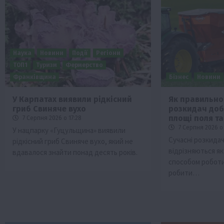
Наука
Новини
Події
Регіони
ТОП1
Туризм
Фермерство
Франківщина
Бізнес
Новини
У Карпатах виявили рідкісний
Як правильно
гриб Свиняче вухо
розкидач доб
Бізнес
Економіка
Життя в селі
Новини
площі поля та
7 Серпня 2026 о 17:28
ТОП1
Фермерство
7 Серпня 2026 о 
У нацпарку «Гуцульщина» виявили
Сучасні розкида
рідкісний гриб Свиняче вухо, який не
Аграрії отримають кредити до 10 млн 
відрізняються як
вдавалося знайти понад десять років.
Sense Bank
способом роботи
4 Серпня 2026 о 12:08
робити…