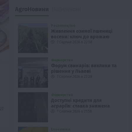
AgroНовини
Популярні
Рослиництво
Живлення озимої пшениці
восени: ключ до врожаю
7 Серпня 2026 о 22:58
Фермерство
Форум свинарів: виклики та
рішення у Львові
7 Серпня 2026 о 22:28
Фермерство
Доступні кредити для
аграріїв: ставка знижена
27
7 Серпня 2026 о 21:58
Економіка