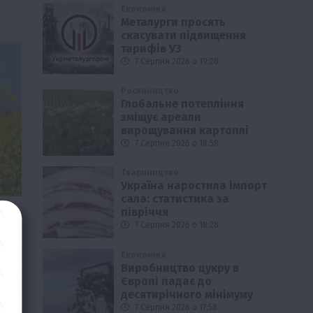
Економіка
Металурги просять
скасувати підвищення
тарифів УЗ
7 Серпня 2026 о 19:28
Рослиництво
Глобальне потепління
зміщує ареали
вирощування картоплі
7 Серпня 2026 о 18:58
Твариництво
Україна наростила імпорт
сала: статистика за
півріччя
ні
7 Серпня 2026 о 18:28
Економіка
Виробництво цукру в
Європі падає до
десятирічного мінімуму
.
7 Серпня 2026 о 17:58