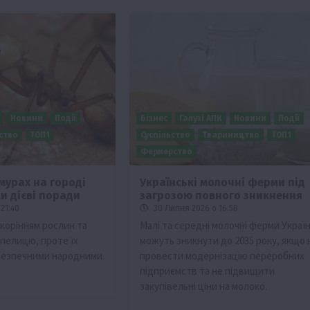
Новини
Події
Бізнес
Галузі АПК
Новини
Події
ьство
ТОП1
Суспільство
Твариництво
ТОП1
Фермерство
мурах на городі
Українські молочні ферми під
ьки дієві поради
загрозою повного зникнення
21:40
30 Липня 2026 о 16:58
корінням рослин та
Малі та середні молочні ферми Украї
пелицю, проте їх
можуть зникнути до 2035 року, якщо 
безпечними народними
провести модернізацію переробних
підприємств та не підвищити
закупівельні ціни на молоко.