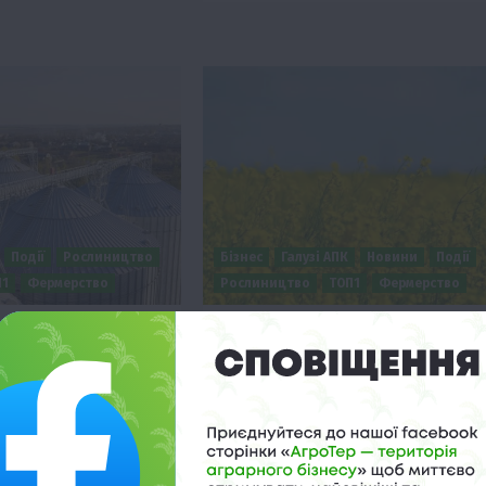
Події
Рослиництво
Бізнес
Галузі АПК
Новини
Події
П1
Фермерство
Рослиництво
ТОП1
Фермерство
ь на сполох:
Як отримати землю для
осховищ цьогоріч
релокації під час війни в Украї
ує врожаю
28 Липня 2026 о 15:34
 08:58
Дізнайтеся, як спрощені процедури
мери попереджають про
отримання землі допомагають
ит зерносховищ, що
підприємствам швидко відновити
під загрозу врожай
роботу після релокації в умовах війни