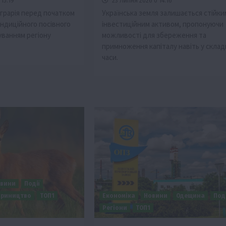
15:19
23 Липня 2026 о 14:16
грарія перед початком
Українська земля залишається стійки
ондиційного посівного
інвестиційним активом, пропонуючи
уванням регіону
можливості для збереження та
примноження капіталу навіть у склад
часи.
вини
Події
ариництво
ТОП1
Економіка
Новини
Одещина
Поді
Регіони
ТОП1