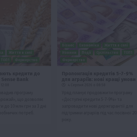
Бізнес
Економіка
Життя в селі
ка
Життя в селі
Новини
Події
Суспільство
ТОП1
ТОП1
Фермерство
Фермерство
мають кредити до
Пролонгація кредитів 5-7-9%
д Sense Bank
для аграріїв: нові кращі умови
 12:08
4 Серпня 2026 о 08:58
овадив програму
Уряд планує продовжити програму
Врожай», що дозволяє
«Доступні кредити 5-7-9%» та
и до 10 млн грн за 3 дні
запровадити нові держгарантії для
робничих потреб.
підтримки аграріїв під час посівної 20
року.