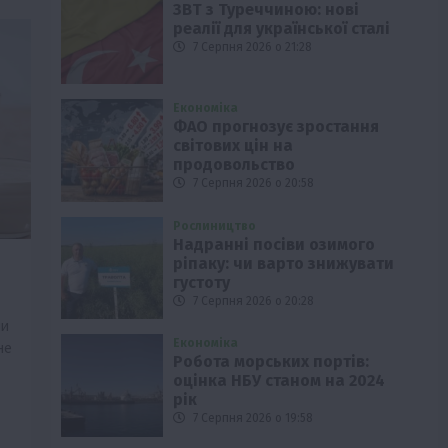
ЗВТ з Туреччиною: нові
реалії для української сталі
7 Серпня 2026 о 21:28
Економіка
ФАО прогнозує зростання
світових цін на
продовольство
7 Серпня 2026 о 20:58
Рослиництво
Надранні посіви озимого
ріпаку: чи варто знижувати
густоту
7 Серпня 2026 о 20:28
ни
Економіка
не
Робота морських портів:
оцінка НБУ станом на 2024
рік
7 Серпня 2026 о 19:58