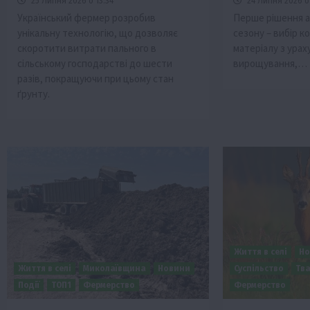
25 Липня 2026 о 13:34
24 Липня 2026 о 
Український фермер розробив
Перше рішення а
унікальну технологію, що дозволяє
сезону – вибір к
скоротити витрати пального в
матеріалу з урах
сільському господарстві до шести
вирощування,…
разів, покращуючи при цьому стан
ґрунту.
Життя в селі
Но
Життя в селі
Миколаївщина
Новини
Суспільство
Тв
Події
ТОП1
Фермерство
Фермерство