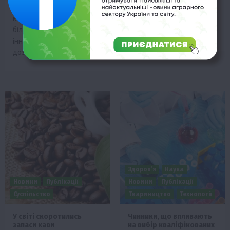
сільськогосподарських і
стає дедалі більшою
комерційних об’єктів усе
загрозою для аграріїв.
більше використовує
Хоча…
інноваційні матеріали, що
дозволяють скоротити…
Здоров’я
Наука
Новини
Публікації
Новини
Публікації
Суспільство
Твариництво
Технології
У світі скоротились
Чинники, що впливають
запаси кави
на вибір кваліфікованих