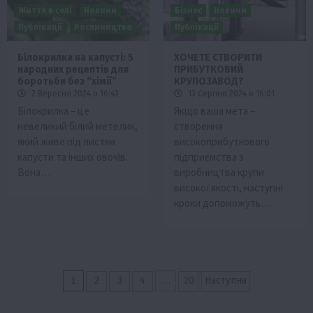
Життя в селі
Новини
Бізнес
Новини
Публікації
Рослиництво
Публікації
Білокрилка на капусті: 5
ХОЧЕТЕ СТВОРИТИ
народних рецептів для
ПРИБУТКОВИЙ
боротьби без “хімії”
КРУПОЗАВОД?
2 Вересня 2024 о 16:43
13 Серпня 2024 о 16:01
Білокрилка – це
Якщо ваша мета –
невеликий білий метелик,
створення
який живе під листям
високоприбуткового
капусти та інших овочів.
підприємства з
Вона…
виробництва крупи
високої якості, наступні
кроки допоможуть…
Пагінація
1
…
2
3
4
20
Наступна
записів