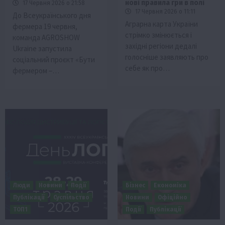
нові правила гри в полі
17 Червня 2026 о 21:58
17 Червня 2026 о 11:11
До Всеукраїнського дня
Аграрна карта України
фермера 19 червня,
стрімко змінюється і
команда AGROSHOW
західні регіони дедалі
Ukraine запустила
голосніше заявляють про
соціальний проєкт «Бути
себе як про…
фермером –…
Люди
Новини
Події
Бізнес
Економіка
Публікації
Суспільство
Новини
Офіційно
ТОП1
Події
Публікації