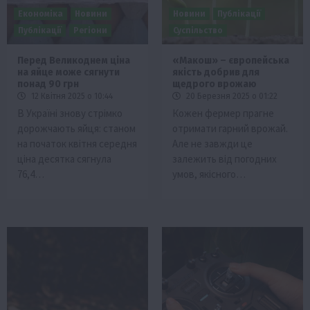
Економіка
Новини
Новини
Публікації
Публікації
Регіони
Суспільство
Перед Великоднем ціна
«Макош» – європейська
на яйце може сягнути
якість добрив для
понад 90 грн
щедрого врожаю
12 Квітня 2025 о 10:44
20 Березня 2025 о 01:22
В Україні знову стрімко
Кожен фермер прагне
дорожчають яйця: станом
отримати гарний врожай.
на початок квітня середня
Але не завжди це
ціна десятка сягнула
залежить від погодних
76,4…
умов, якісного…