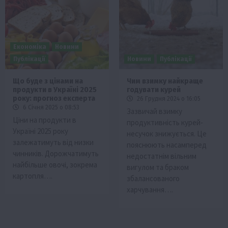
Економіка
Новини
Публікації
Новини
Публікації
Що буде з цінами на
Чим взимку найкраще
продукти в Україні 2025
годувати курей
року: прогноз експерта
26 Грудня 2024 о 16:05
6 Січня 2025 о 08:53
Зазвичай взимку
Ціни на продукти в
продуктивність курей-
Україні 2025 року
несучок знижується. Це
залежатимуть від низки
пояснюють насамперед
чинників. Дорожчатимуть
недостатнім вільним
найбільше овочі, зокрема
вигулом та браком
картопля….
збалансованого
харчування….