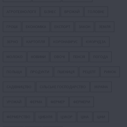
АГРОТЕХНОЛОГІЇ
БІЗНЕС
ВРОЖАЙ
ГОЛОВНЕ
ГРОШІ
ЕКОНОМІКА
ЕКСПОРТ
ЗАКОН
ЗЕМЛЯ
ЗЕРНО
КАРТОПЛЯ
КОРОНАВІРУС
КУКУРУДЗА
МОЛОКО
НОВИНИ
ОВОЧІ
ПЕНСІЯ
ПОГОДА
ПОЛЬЩА
ПРОДУКТИ
ПШЕНИЦЯ
РЕЦЕПТ
РИНОК
САДІВНИЦТВО
СІЛЬСЬКЕ ГОСПОДАРСТВО
УКРАЇНА
УРОЖАЙ
ФЕРМА
ФЕРМЕР
ФЕРМЕРИ
ФЕРМЕРСТВО
ЦИБУЛЯ
ЦУКОР
ЦІНА
ЦІНИ