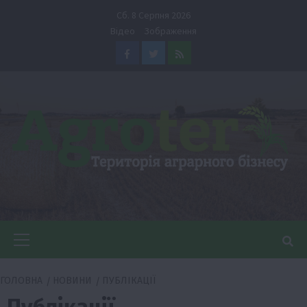
Перейти
Сб. 8 Серпня 2026
до
Відео
Зображення
вмісту
Facebook
Twitter
Feed
Головне
меню
ГОЛОВНА
НОВИНИ
ПУБЛІКАЦІЇ
Публікації