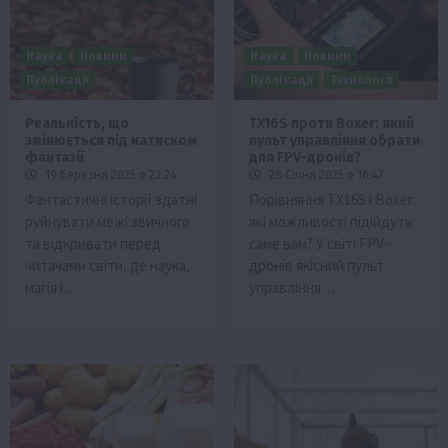
Наука
Новини
Наука
Новини
Публікації
Публікації
Технології
Реальність, що
TX16S проти Boxer: який
змінюється під натиском
пульт управління обрати
фантазії
для FPV-дронів?
19 Березня 2025 о 23:24
28 Січня 2025 о 16:47
Фантастичні історії здатні
Порівняння TX16S і Boxer:
руйнувати межі звичного
які можливості підійдуть
та відкривати перед
саме вам? У світі FPV-
читачами світи, де наука,
дронів якісний пульт
магія і…
управління…