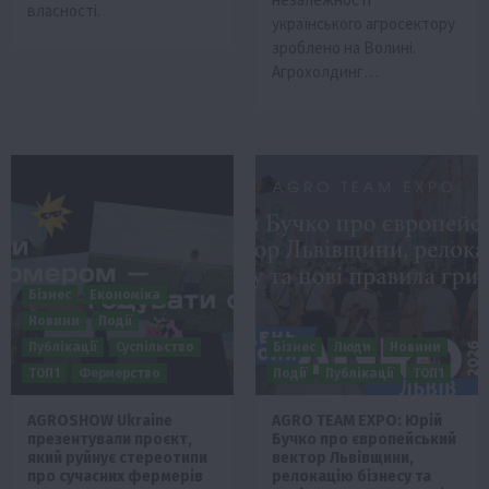
власності.
українського агросектору
зроблено на Волині.
Агрохолдинг…
Бізнес
Економіка
Новини
Події
Публікації
Суспільство
Бізнес
Люди
Новини
ТОП1
Фермерство
Події
Публікації
ТОП1
AGROSHOW Ukraine
AGRO TEAM EXPO: Юрій
презентували проєкт,
Бучко про європейський
який руйнує стереотипи
вектор Львівщини,
про сучасних фермерів
релокацію бізнесу та