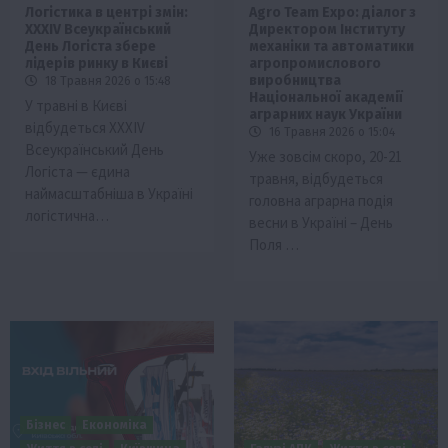
Логістика в центрі змін:
Agro Team Expo: діалог з
XXXIV Всеукраїнський
Директором Інституту
День Логіста збере
механіки та автоматики
лідерів ринку в Києві
агропромислового
виробництва
18 Травня 2026 о 15:48
Національної академії
У травні в Києві
аграрних наук України
відбудеться XXXІV
16 Травня 2026 о 15:04
Всеукраїнський День
Уже зовсім скоро, 20-21
Логіста — єдина
травня, відбудеться
наймасштабніша в Україні
головна аграрна подія
логістична…
весни в Україні – День
Поля …
Бізнес
Економіка