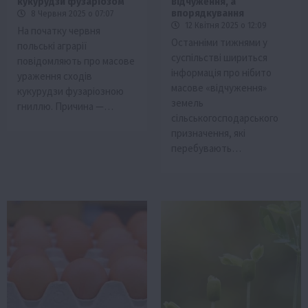
кукурудзи фузаріозом
відчуження, а
впорядкування
8 Червня 2025 о 07:07
12 Квітня 2025 о 12:09
На початку червня
Останніми тижнями у
польські аграрії
суспільстві шириться
повідомляють про масове
інформація про нібито
ураження сходів
масове «відчуження»
кукурудзи фузаріозною
земель
гниллю. Причина —…
сільськогосподарського
призначення, які
перебувають…