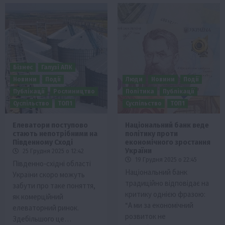
Бізнес
Галузі АПК
Новини
Події
Люди
Новини
Події
Публікації
Рослиництво
Політика
Публікації
Суспільство
ТОП1
Суспільство
ТОП1
Елеватори поступово
Національний банк веде
стають непотрібними на
політику проти
Південному Сході
економічного зростання
України
25 Грудня 2025 о 12:42
19 Грудня 2025 о 22:45
Південно-східні області
Національний банк
України скоро можуть
традиційно відповідає на
забути про таке поняття,
критику однією фразою:
як комерційний
“А ми за економічний
елеваторний ринок.
розвиток не
Здебільшого це…