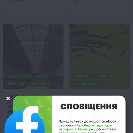
на…
Без категорії
Бізнес
Новини
Публікації
Публікації
Технології
Рослиництво
Світлопрозорі вставки
Що таке агапантія
для покрівлі Suntuf:
соняшникова та її шкода
природне освітлення та
для рослини
енергоефективність
27 Вересня 2024 о 18:48
1 Листопада 2024 о 20:02
Агапантія соняшникова
Сучасне будівництво
(Acanthoscelides obtectus)
індустріальних,
– це комаха-шкідник, яка