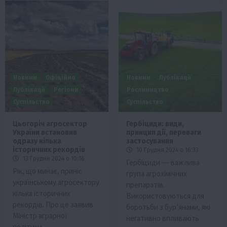
Новини
Офіційно
Новини
Публікації
Публікації
Регіони
Рослиництво
Суспільство
Суспільство
Цьогоріч агросектор
Гербіциди: види,
України встановив
принцип дії, переваги
одразу кілька
застосування
історичних рекордів
10 Грудня 2024 о 16:33
13 Грудня 2024 о 10:16
Гербіциди ― важлива
Рік, що минає, приніс
група агрохімічних
українському агросектору
препаратів.
кілька історичних
Використовуються для
рекордів. Про це заявив
боротьби з бур’янами, які
Міністр аграрної
негативно впливають
політики…