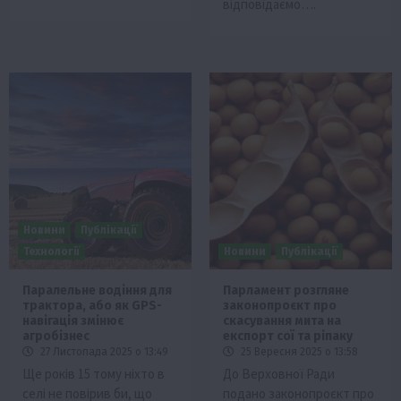
відповідаємо….
Новини
Публікації
Технології
Новини
Публікації
Паралельне водіння для
Парламент розгляне
трактора, або як GPS-
законопроєкт про
навігація змінює
скасування мита на
агробізнес
експорт сої та ріпаку
27 Листопада 2025 о 13:49
25 Вересня 2025 о 13:58
Ще років 15 тому ніхто в
До Верховної Ради
селі не повірив би, що
подано законопроєкт про