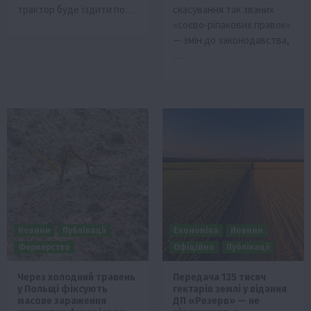
трактор буде їздити по…
скасування так званих
«соєво-ріпакових правок»
— змін до законодавства,
…
Новини
Публікації
Економіка
Новини
Фермерство
Офіційно
Публікації
Через холодний травень
Передача 135 тисяч
у Польщі фіксують
гектарів землі у відання
масове зараження
ДП «Резерв» — не