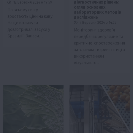
діагностичних рішень:
12 Вересня 2024 о 19:59
огляд основних
По всьому світу
лабораторних методів
зростають ціни на каву.
досліджень
На це вплинули
7 Вересня 2024 о 14:55
довготривалі засухи у
Моніторинг здоров’я
Бразилії. Запаси…
передбачає регулярне та
критичне спостереження
за станом тварин і птиці з
використанням
візуального…