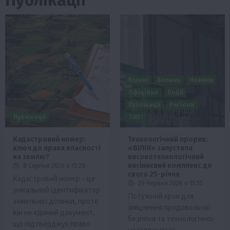
Бізнес
Волинь
Новини
Офіційно
Події
Публікації
Регіони
Публікації
ТОП1
Кадастровий номер:
Технологічний прорив:
ключ до права власності
«ВІЛІЯ» запустила
на землю?
високотехнологічний
насіннєвий комплекс до
8 Серпня 2026 о 13:28
свого 25-річчя
Кадастровий номер – це
29 Червня 2026 о 15:35
унікальний ідентифікатор
Потужний крок для
земельної ділянки, проте
зміцнення продовольчої
він не єдиний документ,
безпеки та технологічної
що підтверджує право
незалежності