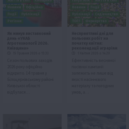
Життя в селі
Київщина
Галузі АПК
Життя в селі
Новини
Офіційно
Новини
Події
Події
Публікації
Публікації
Садівництво
Регіони
ТОП1
Фермерство
Як минув виставковий
Несприятливі дні для
день «УКАБ
польових робіт на
Агротехнології 2026.
початку квітня:
Київщина»
рекомендації аграріям
15 Травня 2026 о 15:33
1 Квітня 2026 о 14:20
Сезон польових заходів
Ефективність весняної
2026 року офіційно
посівної кампанії
відкрито. 14 травня у
залежить не лише від
Білоцерківському районі
якості насіннєвого
Київської області
матеріалу та погодних
відбулася…
умов, а…