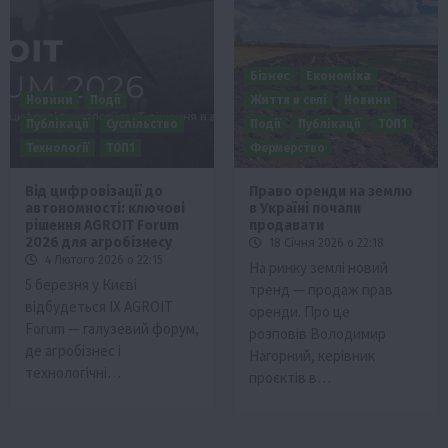
Бізнес
Економіка
Новини
Події
Життя в селі
Новини
Публікації
Суспільство
Події
Публікації
ТОП1
Технології
ТОП1
Фермерство
Від цифровізації до
Право оренди на землю
автономності: ключові
в Україні почали
рішення AGROIT Forum
продавати
2026 для агробізнесу
18 Січня 2026 о 22:18
4 Лютого 2026 о 22:15
На ринку землі новий
5 березня у Києві
тренд — продаж прав
відбудеться IX AGROIT
оренди. Про це
Forum — галузевий форум,
розповів Володимир
де агробізнес і
Нагорний, керівник
технологічні…
проєктів в…