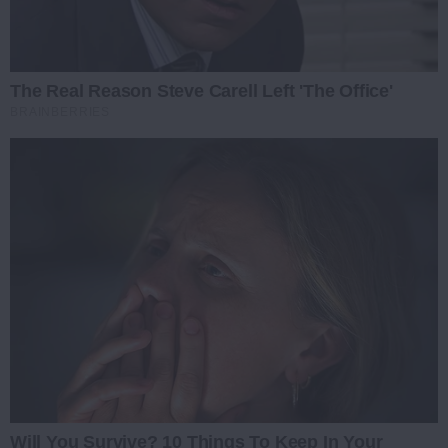
The Real Reason Steve Carell Left 'The Office'
BRAINBERRIES
Will You Survive? 10 Things To Keep In Your