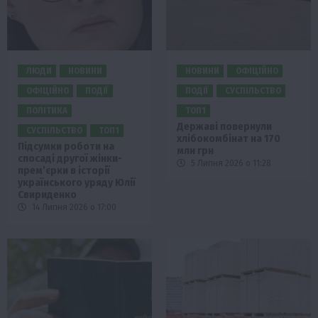
ЛЮДИ
НОВИНИ
НОВИНИ
ОФІЦІЙНО
ОФІЦІЙНО
ПОДІЇ
ПОДІЇ
СУСПІЛЬСТВО
ПОЛІТИКА
ТОП1
Державі повернули
СУСПІЛЬСТВО
ТОП1
хлібокомбінат на 170
Підсумки роботи на
млн грн
спосаді другої жінки-
5 Липня 2026 о 11:28
прем’єрки в історії
українського уряду Юлії
Свириденко
14 Липня 2026 о 17:00