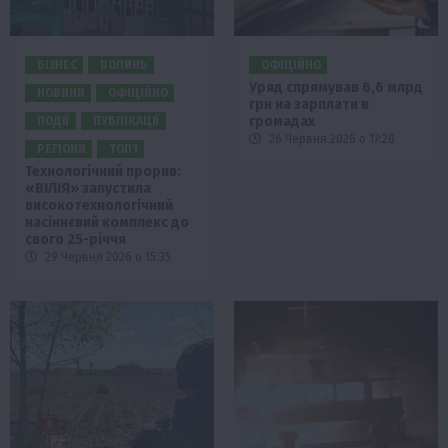
БІЗНЕС
ВОЛИНЬ
ОФІЦІЙНО
Уряд спрямував 6,6 млрд
НОВИНИ
ОФІЦІЙНО
грн на зарплати в
громадах
ПОДІЇ
ПУБЛІКАЦІЇ
26 Червня 2026 о 17:28
РЕГІОНИ
ТОП1
Технологічний прорив:
«ВІЛІЯ» запустила
високотехнологічний
насіннєвий комплекс до
свого 25-річчя
29 Червня 2026 о 15:35