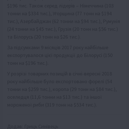
$196 тис. Також серед лідерів – Німеччина (103
тонни на $334 тис.), Угорщина (77 тонн на $194
тис.), Азербайджан (62 тонни на $94 тис.), Румунія
(24 тонни на $45 тис.), Грузія (20 тонн на $56 тис.)
та Білорусь (20 тонн на $26 тис.).
За підсумками 9 місяців 2017 року найбільше
експортувалося цієї продукції до Білорусі (150
тонн на $196 тис.).
У розрізі товарних позицій в січні-вересні 2018
року найбільше було експортовано форелі (54
тонни на $259 тис.), коропа (29 тонн на $84 тис.),
оселедця (11,6 тонни на $13 тис.) та іншої
мороженої риби (319 тонн на $534 тис.).
Додав:
Гриць Синівець