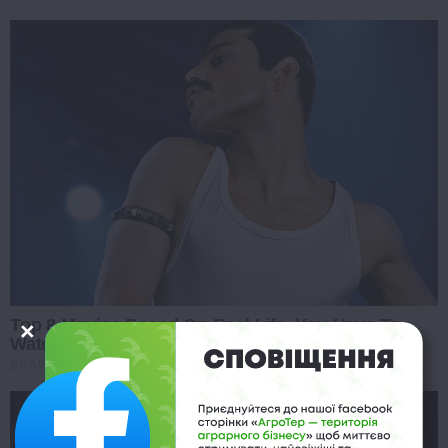
Top 8 Movies Based On Real Life. You Have To
Watch Them!
BRAINBERRIES