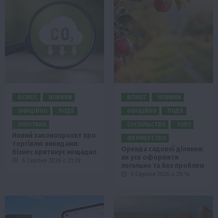
БІЗНЕС
НОВИНИ
БІЗНЕС
НОВИНИ
ОФІЦІЙНО
ПОДІЇ
ОФІЦІЙНО
ПОДІЇ
ПОЛІТИКА
СУСПІЛЬСТВО
ТОП1
Новий законопроєкт про
ФЕРМЕРСТВО
торгівлю викидами:
Оренда садової ділянки:
бізнес критикує нещадно
як усе оформити
6 Серпня 2026 о 21:28
легально та без проблем
5 Серпня 2026 о 20:14