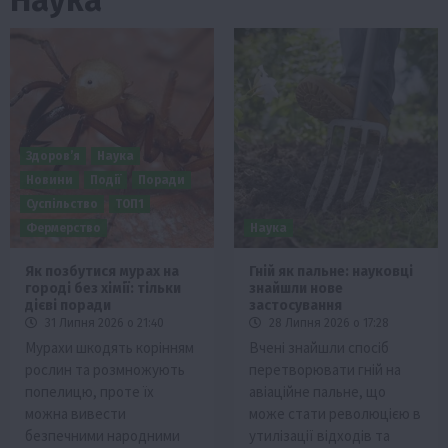
Здоров’я
Наука
Новини
Події
Поради
Суспільство
ТОП1
Фермерство
Наука
Як позбутися мурах на
Гній як пальне: науковці
городі без хімії: тільки
знайшли нове
дієві поради
застосування
31 Липня 2026 о 21:40
28 Липня 2026 о 17:28
Мурахи шкодять корінням
Вчені знайшли спосіб
рослин та розмножують
перетворювати гній на
попелицю, проте їх
авіаційне пальне, що
можна вивести
може стати революцією в
безпечними народними
утилізації відходів та