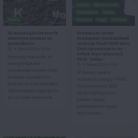
Бізнес
Життя в селі
Львівщина
Наука
Наука
Новини
Події
Регіони
Як взаємодія елементів
Новинка на полях
живлення впливає на
Львівщини: інноваційний
врожайність
трактор Fendt 1000 Vario
Gen4 презентують на
9 Липня 2026 о 20:28
«УКАБ Агротехнології
Науковці пояснили, як
2026. Захід»
конкуренція між
9 Липня 2026 о 11:30
поживними елементами
30 липня у межах
впливає на розвиток
польового заходу «УКАБ
культур та чому важливо
Агротехнології 2026.
збалансовано підходити
Захід» відбудеться
до системи живлення.
демонстрація
різноманітних видів
агротехніки…