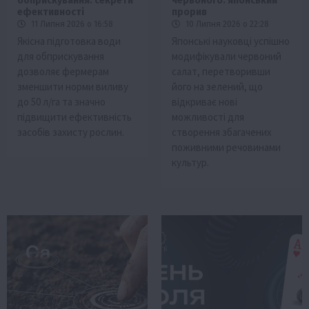
обприскування: секрети
червоного: японський
ефективності
прорив
11 Липня 2026 о 16:58
10 Липня 2026 о 22:28
Якісна підготовка води
Японські науковці успішно
для обприскування
модифікували червоний
дозволяє фермерам
салат, перетворивши
зменшити норми виливу
його на зелений, що
до 50 л/га та значно
відкриває нові
підвищити ефективність
можливості для
засобів захисту рослин.
створення збагачених
поживними речовинами
культур.