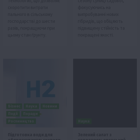
технологію, що дозволяє
сезону суниці садової,
скоротити витрати
фокусуючись на
пального в сільському
випробуванні нових
господарстві до шести
гібридів, що обіцяють
разів, покращуючи при
підвищену стійкість та
цьому стан ґрунту.
покращені якості.
Бізнес
Наука
Новини
Події
Поради
Рослиництво
Наука
Підготовка води для
Зелений салат з