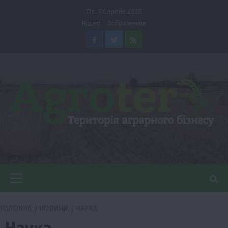
Перейти
Пт. 7 Серпня 2026
до
Відео
Зображення
вмісту
Facebook
Twitter
Feed
Головне
меню
ГОЛОВНА
НОВИНИ
НАУКА
Наука