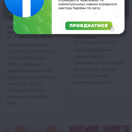
Економіка
Наука
Новини
Події
Наука
Рослиництво
Бактеріальне добриво:
В Україні пропонують
вдвічі більше томатів
цифровий контроль
елеваторів
21 Травня 2026 о 08:28
16 Травня 2026 о 10:23
Новітнє бактеріальне
Гучний корупційний
добриво, розроблене на
скандал навколо
основі ціанобактерії
елеватора «Волиця-Агро»
Nostoc commune,
змусив владу та бізнес
демонструє вражаюче
шукати радикальні
підвищення врожайності
рішення для захисту…
томатів до 60% та
покращує стійкість
рослин до стресових
умов.