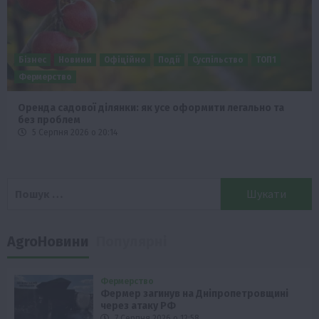
Бізнес
Новини
Офіційно
Події
Суспільство
ТОП1
Фермерство
Оренда садової ділянки: як усе оформити легально та
без проблем
5 Серпня 2026 о 20:14
Пошук:
AgroНовини
Популярні
Фермерство
Фермер загинув на Дніпропетровщині
через атаку РФ
7 Серпня 2026 о 12:58