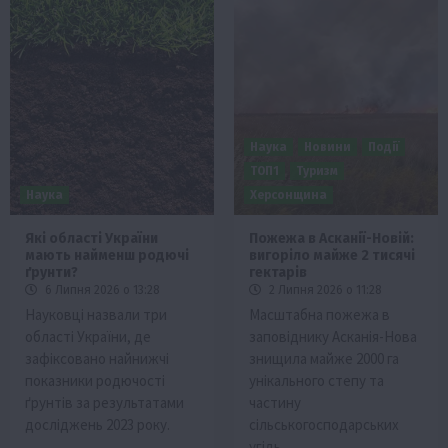
Наука
Новини
Події
ТОП1
Туризм
Наука
Херсонщина
Які області України
Пожежа в Асканії-Новій:
мають найменш родючі
вигоріло майже 2 тисячі
ґрунти?
гектарів
6 Липня 2026 о 13:28
2 Липня 2026 о 11:28
Науковці назвали три
Масштабна пожежа в
області України, де
заповіднику Асканія-Нова
зафіксовано найнижчі
знищила майже 2000 га
показники родючості
унікального степу та
ґрунтів за результатами
частину
досліджень 2023 року.
сільськогосподарських
угідь.