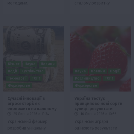
методами.
сталому розвитку.
Бізнес
Наука
Новини
Події
Суспільство
Наука
Новини
Події
Технології
ТОП1
Рослиництво
ТОП1
Фермерство
Фермерство
Сучасні інновації в
Україна тестує
агросекторі: як
принципово нові сорти
економити на пальному
суниці: результати
25 Липня 2026 о 13:34
16 Липня 2026 о 10:56
Український фермер
Українські аграрії
розробив унікальну
оцінюють результати