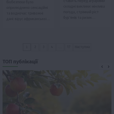
ставить перед аграріями
біобезпеки було
складні виклики: мінлива
оприлюднено сенсаційні
погода, стрімкий ріст
та водночас тривожні
бур’янів та ризик…
дані: вірус африканської…
Пагінація
1
…
2
3
4
17
Наступна
записів
ТОП публікації