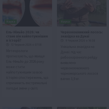
Наука
Наука
Ель-Ніньйо 2026: чи
Червонокнижний лосось:
стане він найпотужнішим
знахідка на Дунаї
в історії?
9 Червня 2026 о 16:58
13 Червня 2026 о 07:58
Унікальна знахідка на
Метеорологи
Дунаї: під час
прогнозують, що явище
рибоохоронного рейду
Ель-Ніньйо до 2026 року
виявлено
може стати
червонокнижного
найпотужнішим за всю
чорноморського лосося
історію спостережень, що
вагою 3,9 кг.
спричинить екстремальні
погодні зміни у світі.