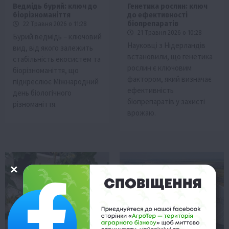
Ведмідь бурий: ключ до
Генетика рослин: ключ
біорізноманіття
до ефективності
біопрепаратів
22 Травня 2026 о 11:28
21 Травня 2026 о 10:28
Бурий ведмідь – ключовий
Науковці з Нідерландів
вид, від якого залежить
встановили, що генетика
стабільність екосистем та
рослин є ключовим
біорізноманіття, що
фактором, який визначає
підкреслює Міжнародний
ефективність
день біологічного
біопрепаратів у захисті
різноманіття.
врожаю.
Бізнес
Галузі АПК