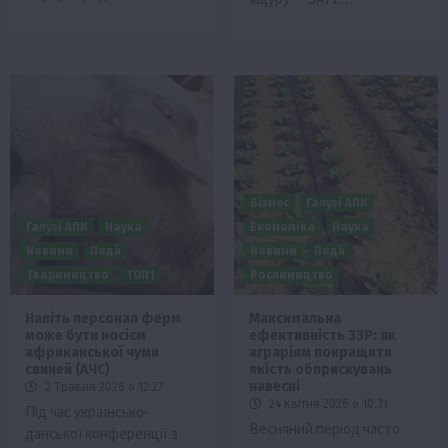
Бізнес
Галузі АПК
Галузі АПК
Наука
Економіка
Наука
Новини
Події
Новини
Події
Твариництво
ТОП1
Рослиництво
Навіть персонал ферм
Максимальна
може бути носієм
ефективність ЗЗР: як
африканської чуми
аграріям покращити
свиней (АЧС)
якість обприскувань
навесні
2 Травня 2026 о 12:27
24 Квітня 2026 о 10:31
Під час українсько-
Весняний період часто
данської конференції з