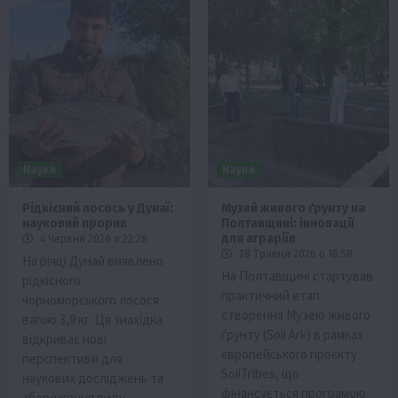
Наука
Наука
Рідкісний лосось у Дунаї:
Музей живого ґрунту на
науковий прорив
Полтавщині: інновації
для аграріїв
4 Червня 2026 о 22:28
28 Травня 2026 о 18:58
На річці Дунай виявлено
На Полтавщині стартував
рідкісного
практичний етап
чорноморського лосося
створення Музею живого
вагою 3,9 кг. Ця знахідка
ґрунту (Soil Ark) в рамках
відкриває нові
європейського проєкту
перспективи для
SoilTribes, що
наукових досліджень та
фінансується програмою
збереження виду.