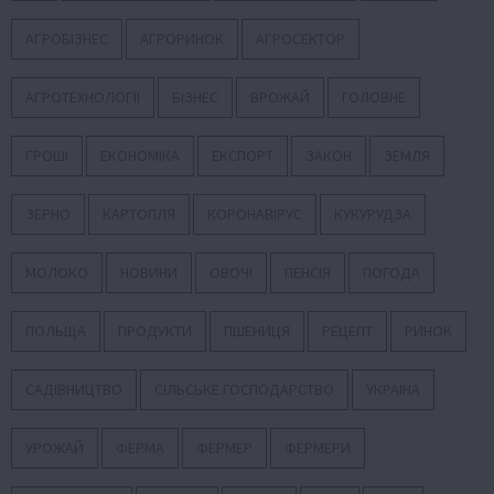
АГРОБІЗНЕС
АГРОРИНОК
АГРОСЕКТОР
АГРОТЕХНОЛОГІЇ
БІЗНЕС
ВРОЖАЙ
ГОЛОВНЕ
ГРОШІ
ЕКОНОМІКА
ЕКСПОРТ
ЗАКОН
ЗЕМЛЯ
ЗЕРНО
КАРТОПЛЯ
КОРОНАВІРУС
КУКУРУДЗА
МОЛОКО
НОВИНИ
ОВОЧІ
ПЕНСІЯ
ПОГОДА
ПОЛЬЩА
ПРОДУКТИ
ПШЕНИЦЯ
РЕЦЕПТ
РИНОК
САДІВНИЦТВО
СІЛЬСЬКЕ ГОСПОДАРСТВО
УКРАЇНА
УРОЖАЙ
ФЕРМА
ФЕРМЕР
ФЕРМЕРИ