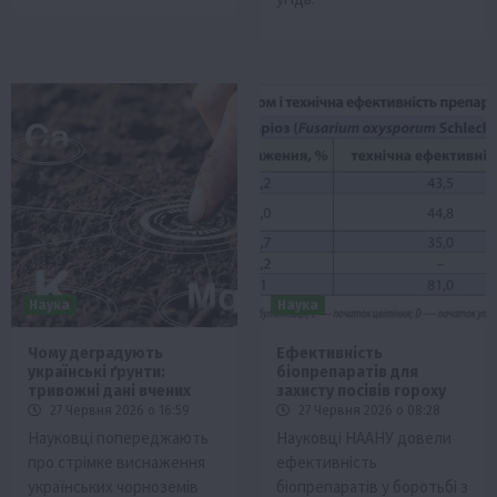
Наука
Наука
Чому деградують
Ефективність
українські ґрунти:
біопрепаратів для
тривожні дані вчених
захисту посівів гороху
27 Червня 2026 о 16:59
27 Червня 2026 о 08:28
Науковці попереджають
Науковці НААНУ довели
про стрімке виснаження
ефективність
українських чорноземів
біопрепаратів у боротьбі з