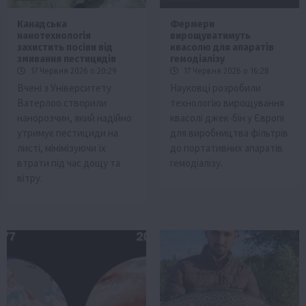
Канадська
Фермери
нанотехнологія
вирощуватимуть
захистить посіви від
квасолю для апаратів
змивання пестицидів
гемодіалізу
17 Червня 2026 о 20:29
17 Червня 2026 о 16:28
Вчені з Університету
Науковці розробили
Ватерлоо створили
технологію вирощування
нанорозчин, який надійно
квасолі джек-бін у Європі
утримує пестициди на
для виробництва фільтрів
листі, мінімізуючи їх
до портативних апаратів
втрати під час дощу та
гемодіалізу.
вітру.