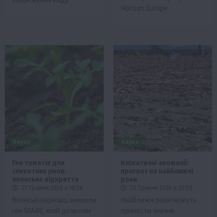
Horizon Europe.
Наука
Наука
Ген томатів для
Кліматичні аномалії:
спекотних умов:
прогноз на найближчі
японське відкриття
роки
27 Травня 2026 о 18:58
23 Травня 2026 о 20:58
Японські науковці виявили
Найближчі роки можуть
ген SlIAA9, який дозволяє
принести значне