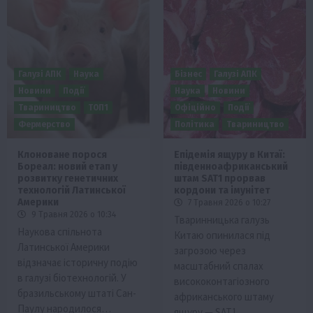
Галузі АПК
Наука
Бізнес
Галузі АПК
Новини
Події
Наука
Новини
Твариництво
ТОП1
Офіційно
Події
Фермерство
Політика
Твариництво
Клоноване порося
Епідемія ящуру в Китаї:
Бореал: новий етап у
південноафриканський
розвитку генетичних
штам SAT1 прорвав
технологій Латинської
кордони та імунітет
Америки
7 Травня 2026 о 10:27
9 Травня 2026 о 10:34
Тваринницька галузь
Наукова спільнота
Китаю опинилася під
Латинської Америки
загрозою через
відзначає історичну подію
масштабний спалах
в галузі біотехнологій. У
висококонтагіозного
бразильському штаті Сан-
африканського штаму
Паулу народилося…
ящуру — SAT1….