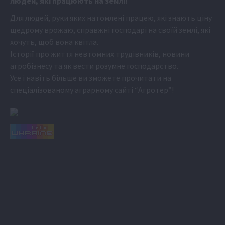
людей, які працюють на землі!
Для людей, руки яких натомлені працею, які знають ціну
щедрому врожаю, справжні господарі на своїй землі, які
хочуть, щоб вона квітла.
Історії про життя невтомних трудівників, новини
агробізнесу та як вести розумне господарство.
Усе і навіть більше ви зможете прочитати на
спеціалізованому аграрному сайті
“Агротер”
!