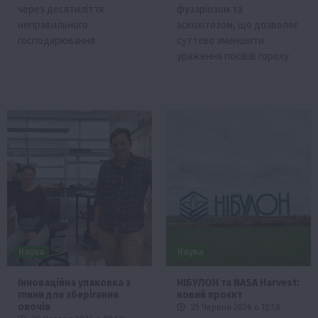
через десятиліття
фузаріозом та
неправильного
аскохітозом, що дозволяє
господарювання.
суттєво зменшити
ураження посівів гороху.
Наука
Наука
Інноваційна упаковка з
НІБУЛОН та NASA Harvest:
глини для зберігання
новий проєкт
овочів
25 Червня 2026 о 13:58