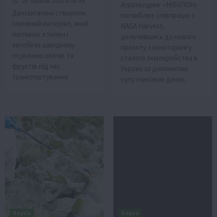
26 Червня 2026 о 08:59
Агрохолдинг «НІБУЛОН»
Данські вчені створили
поглиблює співпрацю з
глиняний матеріал, який
NASA Harvest,
поглинає етилен і
долучившись до нового
запобігає швидкому
проєкту з моніторингу
псуванню овочів та
сталого землеробства в
фруктів під час
Україні за допомогою
транспортування.
супутникових даних.
Наука
Наука