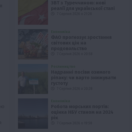
ЗВТ з Туреччиною: нові
я
реалії для української сталі
7 Серпня 2026 о 21:28
Економіка
ФАО прогнозує зростання
світових цін на
продовольство
7 Серпня 2026 о 20:58
Рослиництво
Надранні посіви озимого
ріпаку: чи варто знижувати
густоту
7 Серпня 2026 о 20:28
Економіка
ою
Робота морських портів:
оцінка НБУ станом на 2024
рік
а
7 Серпня 2026 о 19:58