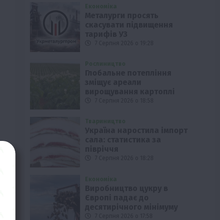
Економіка
Металурги просять
скасувати підвищення
тарифів УЗ
7 Серпня 2026 о 19:28
Рослиництво
Глобальне потепління
зміщує ареали
вирощування картоплі
7 Серпня 2026 о 18:58
Твариництво
Україна наростила імпорт
сала: статистика за
півріччя
7 Серпня 2026 о 18:28
Економіка
Виробництво цукру в
Європі падає до
десятирічного мінімуму
7 Серпня 2026 о 17:58