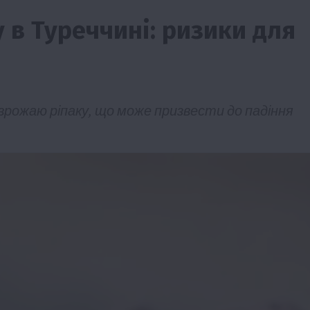
 в Туреччині: ризики для
врожаю ріпаку, що може призвести до падіння
Події
Наука
Новини
Події
Регіони
ТОП1
Туризм
Фермерство
Франківщина
грн від
У Карпатах виявили рідкісний гриб Свиня
вухо
7 Серпня 2026 о 17:28