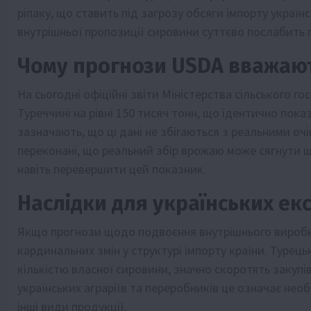
ріпаку, що ставить під загрозу обсяги імпорту украї
внутрішньої пропозиції сировини суттєво послабить 
Чому прогнози USDA вважаю
На сьогодні офіційні звіти Міністерства сільського 
Туреччині на рівні 150 тисяч тонн, що ідентично пок
зазначають, що ці дані не збігаються з реальними оч
переконані, що реальний збір врожаю може сягнути 
навіть перевершити цей показник.
Наслідки для українських ек
Якщо прогнози щодо подвоєння внутрішнього виробни
кардинальних змін у структурі імпорту країни. Турец
кількістю власної сировини, значно скоротять закуп
українських аграріїв та переробників це означає необ
інші види продукції.