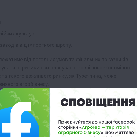
і.
лійних культур.
аводів від імпортного шроту.
алежатиме від погодних умов та фінальних показників
увати ці ризики при плануванні зовнішньоекономічної
ата такого важливого ринку, як Туреччина, може
зняного агробізнесу.
і є серйозним сигналом для українського агросектору.
оли актуальною, оскільки зміна балансу попиту та
сті для українського експорту в найближчому