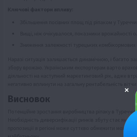
Ключові фактори впливу:
Збільшення посівних площ під ріпаком у Туреччин
Вищі, ніж очікувалося, показники врожайності о
Зниження залежності турецьких комбікормових з
Наразі ситуація залишається динамічною, і багато з
збору врожаю. Українським експортерам варто врахов
діяльності на наступний маркетинговий рік, адже втр
негативно вплинути на загальну рентабельність вітчи
Висновок
Потенційне зростання виробництва ріпаку в Туреччин
Необхідність диверсифікації ринків збуту стає як нік
пропозиції в регіоні може суттєво обмежити можливо
майбутньому.