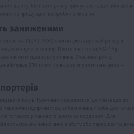
нського шроту. Експерти ринку припускають, що збільшенн
попит на продукцію переробки з України.
ть заниженими
господарства США (USDA) прогнозують врожай ріпаку в
азникам минулого сезону. Проте аналітики ASAP Agri
ікуваннями місцевих виробників. Учасники ринку
щонайменше 300 тисяч тонн, а за сприятливих умов —
спортерів
цтва ріпаку в Туреччині справдяться, це призведе до
ькі переробні підприємства, забезпечивши себе достатнь
івлю готового ріпакового шроту за кордоном. Для
хідність пошуку нових ринків збуту або переорієнтацію н