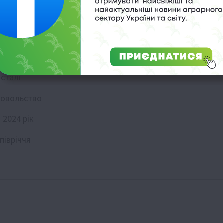
 сталі
довольство
 2024 рік
півріччя