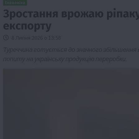
Економіка
Зростання врожаю ріпаку
експорту
8 Липня 2026 о 13:58
Туреччина готується до значного збільшення 
попиту на українську продукцію переробки.
Бізнес
Економіка
Життя в селі
Новини
ТОП1
Фермерство
Аграрії отримають кредити до 10 млн 
Sense Bank
4 Серпня 2026 о 12:08