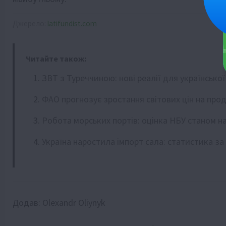
Джерело:
latifundist.com
Читайте також:
ЗВТ з Туреччиною: нові реалії для української
ФАО прогнозує зростання світових цін на про
Робота морських портів: оцінка НБУ станом на
Україна наростила імпорт сала: статистика за 
Додав:
Olexandr Oliynyk