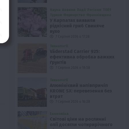
Наука
Новини
Події
Регіони
ТОП1
Туризм
Фермерство
Франківщина
У Карпатах виявили
рідкісний гриб Свиняче
вухо
7 Серпня 2026 о 17:28
Технології
Väderstad Carrier 925:
ефективна обробка важких
ґрунтів
7 Серпня 2026 о 16:58
Технології
Алюмінієвий напівпричіп
KRONE SX: перевезення без
втрат
7 Серпня 2026 о 16:28
Економіка
Світові ціни на рослинні
олії досягли чотирирічного