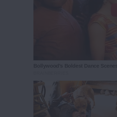
Bollywood’s Boldest Dance Scenes 
BRAINBERRIES