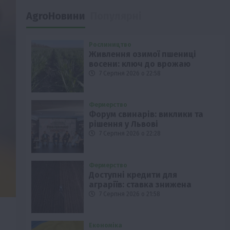
AgroНовини
Популярні
Рослиництво
Живлення озимої пшениці
восени: ключ до врожаю
7 Серпня 2026 о 22:58
Фермерство
Форум свинарів: виклики та
рішення у Львові
7 Серпня 2026 о 22:28
Фермерство
Доступні кредити для
аграріїв: ставка знижена
7 Серпня 2026 о 21:58
Економіка