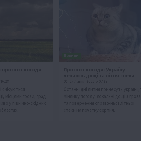
Новини
: прогноз погоди
Прогноз погоди: Україну
чекають дощі та літня спека
16:28
27 Липня 2026 о 07:28
ні очікуються
Останні дні липня принесуть українц
і, місцями грози, град
мінливу погоду: локальні дощі з гроз
иво у північно-східних
та повернення справжньої літньої
областях.
спеки на початку серпня.