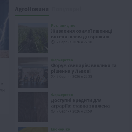
AgroНовини
Популярні
Рослиництво
Живлення озимої пшениці
восени: ключ до врожаю
7 Серпня 2026 о 22:58
Фермерство
Форум свинарів: виклики та
рішення у Львові
7 Серпня 2026 о 22:28
ям
ами
Фермерство
Доступні кредити для
аграріїв: ставка знижена
7 Серпня 2026 о 21:58
Економіка