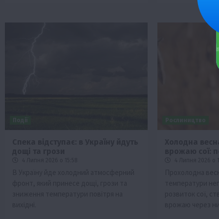
Події
Рослиництво
Спека відступає: в Україну йдуть
Холодна весн
дощі та грози
врожаю сої: 
4 Липня 2026 о 15:58
4 Липня 2026 о 1
В Україну йде холодний атмосферний
Прохолодна весн
фронт, який принесе дощі, грози та
температури нег
зниження температури повітря на
розвиток сої, с
вихідні.
врожаю через ни