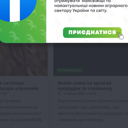
Рослиництво
а загрожує
Вплив спеки на врожай
поради агрономів
кукурудзи та соняшнику
3:58
3 Липня 2026 о 18:28
а та низькі
Короткочасна спека спричинила лиш
ативно вплинули на
локальний стрес для посівів, але
творюючи ризики втрат
критичні фази розвитку кукурудзи та
зьке закладання бобів.
соняшнику ще попереду.