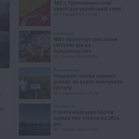
ЗВТ з Туреччиною: нові
реалії для української сталі
7 Серпня 2026 о 21:28
Економіка
ФАО прогнозує зростання
світових цін на
продовольство
7 Серпня 2026 о 20:58
Рослиництво
Надранні посіви озимого
ріпаку: чи варто знижувати
густоту
7 Серпня 2026 о 20:28
і
Економіка
ів
Робота морських портів:
оцінка НБУ станом на 2024
рік
7 Серпня 2026 о 19:58