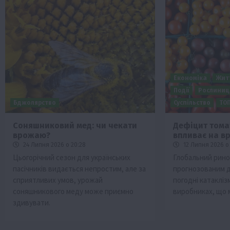
Економіка
Житт
Події
Рослиниц
Бджолярство
Суспільство
ТО
Соняшниковий мед: чи чекати
Дефіцит тома
врожаю?
впливає на вр
24 Липня 2026 о 20:28
12 Липня 2026 о 
Цьогорічний сезон для українських
Глобальний ринок
пасічників видається непростим, але за
прогнозованим 
сприятливих умов, урожай
погодні катакліз
соняшникового меду може приємно
виробниках, що 
здивувати.