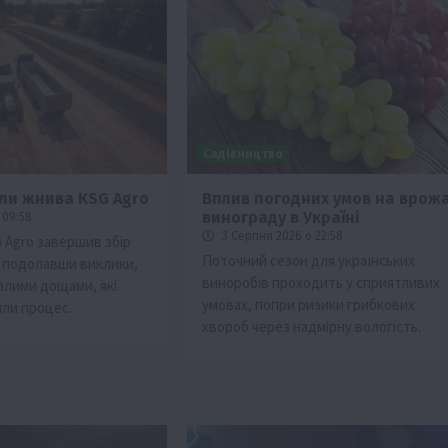
Садівництво
ли жнива KSG Agro
Вплив погодних умов на врож
винограду в Україні
 09:58
Події
Наука
Новини
Події
Регіони
ТОП1
Туризм
3 Серпня 2026 о 22:58
 Agro завершив збір
Фермерство
Франківщина
Поточний сезон для українських
, подолавши виклики,
виноробів проходить у сприятливих
алими дощами, які
грн від
У Карпатах виявили рідкісний гриб Свиня
умовах, попри ризики грибкових
или процес.
вухо
хвороб через надмірну вологість.
7 Серпня 2026 о 17:28