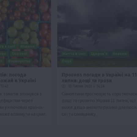
я в селі
Новини
тво
Смачно!
Життя в селі
Здоров’я
Новини
П1
Фермерство
Події
тів: погода
Прогноз погоди в Україні на 11
ожай в Україні
липня: дощі та грози
13:43
10 Липня 2026 о 14:28
 томатів зіткнувся з
Синоптики прогнозують короткочасн
дефіцитом через
дощі та грози по Україні 11 липня, що
ми у ключових країнах-
може дещо знизити ризики для посів
може вплинути на ціни.
сої та соняшнику.