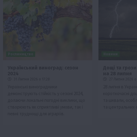
Рослиництво
Новини
Український виноград: сезон
Дощі та грози
2024
на 28 липня
31 Липня 2026 о 17:28
27 Липня 2026 о 
Українські виноградники
28 липня в Украї
демонструють стійкість у сезоні 2024,
короткочасні дощ
долаючи локальні погодні виклики, що
та шквали, особл
створюють як сприятливі умови, так і
та центральних 
певні труднощі для аграріїв.