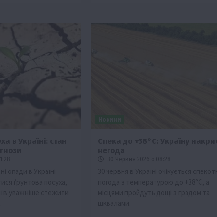
Новини
ха в Україні: стан
Спека до +38°C: Україну накри
огнози
негода
1:28
30 Червня 2026 о 08:28
ні опади в Україні
30 червня в Україні очікується спекот
ися ґрунтова посуха,
погода з температурою до +38°C, а
іїв уважніше стежити
місцями пройдуть дощі з градом та
.
шквалами.