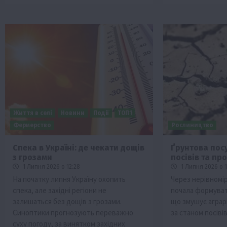
Життя в селі
Новини
Події
ТОП1
Фермерство
Рослиництво
Спека в Україні: де чекати дощів
Ґрунтова посу
з грозами
посівів та пр
1 Липня 2026 о 12:28
1 Липня 2026 о 1
На початку липня Україну охопить
Через нерівномір
спека, але західні регіони не
почала формуват
залишаться без дощів з грозами.
що змушує аграр
Синоптики прогнозують переважно
за станом посівів
суху погоду, за винятком західних