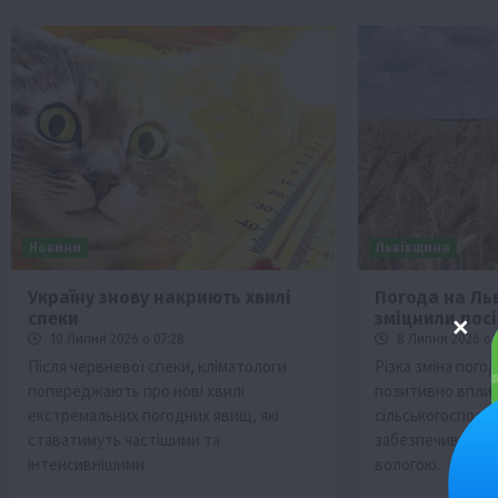
Новини
Львівщина
Україну знову накриють хвилі
Погода на Ль
спеки
зміцнили пос
10 Липня 2026 о 07:28
8 Липня 2026 о 
Після червневої спеки, кліматологи
Різка зміна пого
попереджають про нові хвилі
позитивно вплин
екстремальних погодних явищ, які
сільськогоспода
ставатимуть частішими та
забезпечивши по
інтенсивнішими.
вологою.