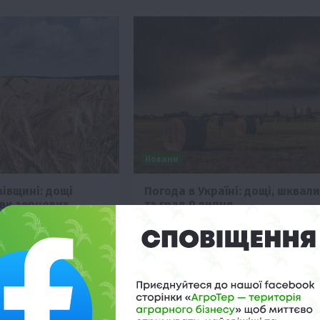
Новини
вівщині: дощі
Погода в Україні: дощі, шквали
іви зернових
та град 9 липня
20:29
8 Липня 2026 о 18:28
ди на Львівщині
9 липня Україну накриють дощі, гроз
ула на розвиток
та шквали, що принесе очікуване
рських культур,
зниження температури після тижнев
сіви необхідною
спеки.