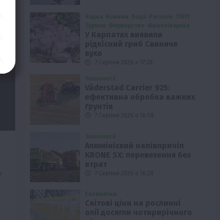
Наука
Новини
Події
Регіони
ТОП1
Туризм
Фермерство
Франківщина
У Карпатах виявили
рідкісний гриб Свиняче
вухо
7 Серпня 2026 о 17:28
Технології
Väderstad Carrier 925:
ефективна обробка важких
ґрунтів
7 Серпня 2026 о 16:58
Технології
Алюмінієвий напівпричіп
KRONE SX: перевезення без
втрат
е
7 Серпня 2026 о 16:28
Економіка
Світові ціни на рослинні
олії досягли чотирирічного