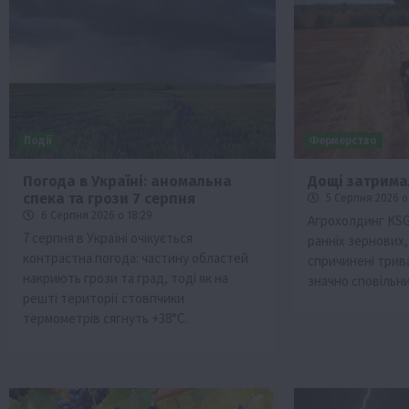
Події
Фермерство
Погода в Україні: аномальна
Дощі затрима
спека та грози 7 серпня
5 Серпня 2026 о
Бізнес
Економіка
Життя в селі
Новини
6 Серпня 2026 о 18:29
Агрохолдинг KSG
ТОП1
Фермерство
7 серпня в Україні очікується
ранніх зернових
контрастна погода: частину областей
спричинені трив
Аграрії отримають кредити до 10 млн 
накриють грози та град, тоді як на
Sense Bank
значно сповільн
решті території стовпчики
4 Серпня 2026 о 12:08
термометрів сягнуть +38°С.