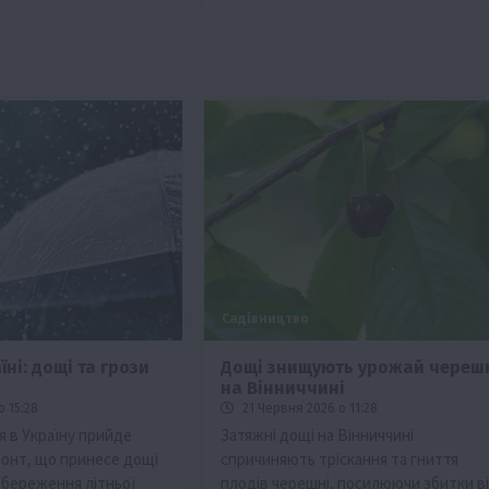
Садівництво
їні: дощі та грози
Дощі знищують урожай череш
я
на Вінниччині
о 15:28
21 Червня 2026 о 11:28
я в Україну прийде
Затяжні дощі на Вінниччині
онт, що принесе дощі
спричиняють тріскання та гниття
збереження літньої
плодів черешні, посилюючи збитки в