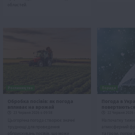
областей.
Рослиництво
Поради
Обробка посівів: як погода
Погода в Укра
впливає на врожай
повертаютьс
23 Червня 2026 о 09:58
22 Червня 2026 
Цьогорічна погода створює значні
На початку тижн
труднощі для проведення
атмосферний фр
обприскувань посівів, що може
та грози, попри 