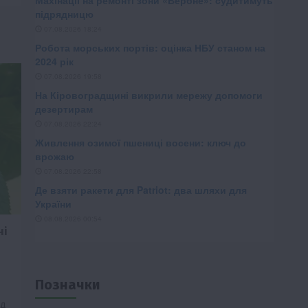
ні
Позначки
ід