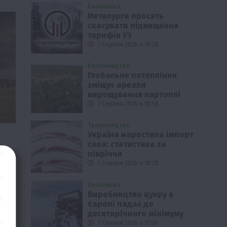
Економіка
Металурги просять
скасувати підвищення
тарифів УЗ
7 Серпня 2026 о 19:28
Рослиництво
Глобальне потепління
зміщує ареали
вирощування картоплі
7 Серпня 2026 о 18:58
Твариництво
Україна наростила імпорт
сала: статистика за
півріччя
7 Серпня 2026 о 18:28
и
Економіка
ої
Виробництво цукру в
Європі падає до
десятирічного мінімуму
7 Серпня 2026 о 17:58