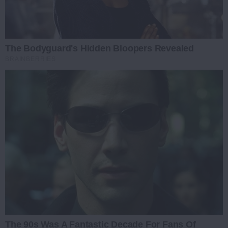
The Bodyguard's Hidden Bloopers Revealed
BRAINBERRIES
The 90s Was A Fantastic Decade For Fans Of