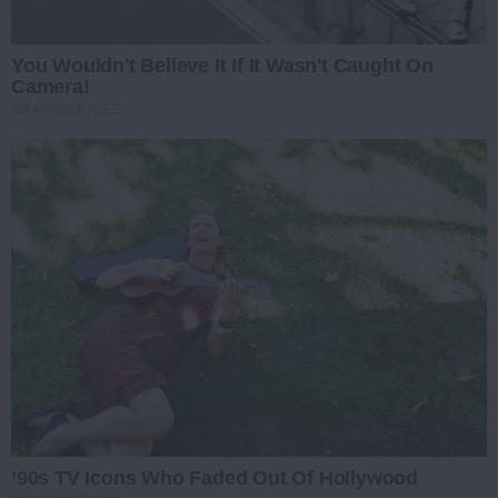
You Wouldn't Believe It If It Wasn't Caught On
Camera!
BRAINBERRIES
’90s TV Icons Who Faded Out Of Hollywood