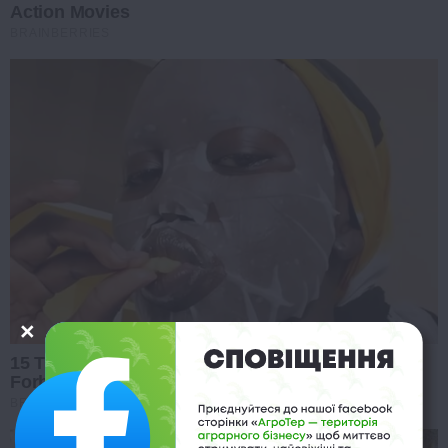
Action Movies
BRAINBERRIES
15 Things You Do Everyday That The Bible
Forbids: Are You Guilty?
BRAINBERRIES