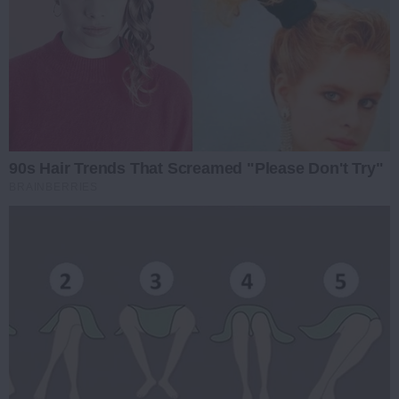
90s Hair Trends That Screamed "Please Don't Try"
BRAINBERRIES