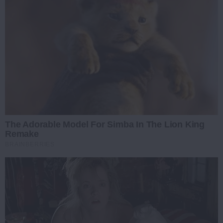
The Adorable Model For Simba In The Lion King
Remake
BRAINBERRIES