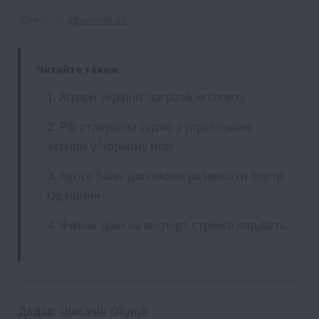
Джерело:
agronews.ua
Читайте також:
Аграрії України: загроза експорту
РФ атакувала судно з українським
зерном у Чорному морі
Agrico Sales допоможе розвивати порти
Одещини
Ячмінь: ціни на експорт стрімко падають
Додав:
Olexandr Oliynyk