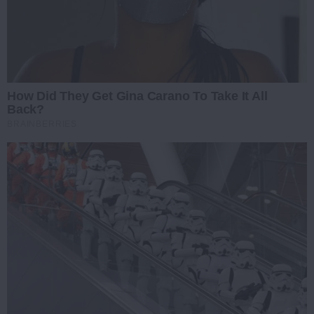
How Did They Get Gina Carano To Take It All
Back?
BRAINBERRIES