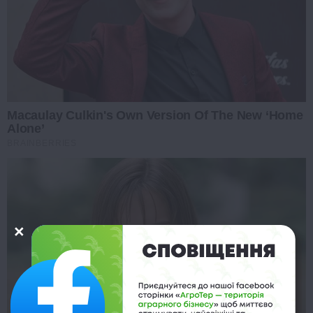
Macaulay Culkin's Own Version Of The New ‘Home
Alone’
BRAINBERRIES