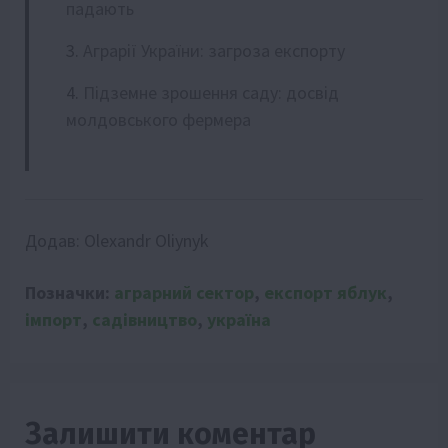
падають
Аграрії України: загроза експорту
Підземне зрошення саду: досвід
молдовського фермера
Додав:
Olexandr Oliynyk
Позначки:
аграрний сектор
,
експорт яблук
,
імпорт
,
садівництво
,
україна
Залишити коментар