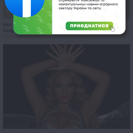
Her Story Isn't What You Think—You''ll Be
Surprised
BRAINBERRIES