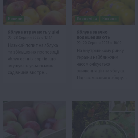
Новини
Економіка
Новини
Яблука втрачають у ціні
Яблука значно
подешевшають
28 Серпня 2025 о 12:17
20 Серпня 2025 о 16:19
Низький попит на яблука
На внутрішньому ринку
та збільшення пропозиції
України найближчим
яблук осінніх сортів, що
часом очікується
змушують українських
зниження цін на яблука.
садівників вкотре…
Під час масового збору…