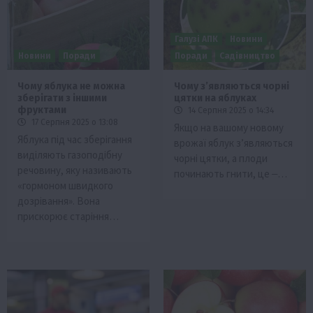
Галузі АПК
Новини
Новини
Поради
Поради
Садівництво
Чому яблука не можна
Чому зʼявляються чорні
зберігати з іншими
цятки на яблуках
фруктами
14 Серпня 2025 о 14:34
17 Серпня 2025 о 13:08
Якщо на вашому новому
Яблука під час зберігання
врожаї яблук з’являються
виділяють газоподібну
чорні цятки, а плоди
речовину, яку називають
починають гнити, це ‒…
«гормоном швидкого
дозрівання». Вона
прискорює старіння…