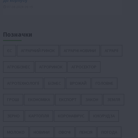
Позначки
ЄС
АГРАРНИЙ РИНОК
АГРАРНІ НОВИНИ
АГРАРІЇ
АГРОБІЗНЕС
АГРОРИНОК
АГРОСЕКТОР
АГРОТЕХНОЛОГІЇ
БІЗНЕС
ВРОЖАЙ
ГОЛОВНЕ
ГРОШІ
ЕКОНОМІКА
ЕКСПОРТ
ЗАКОН
ЗЕМЛЯ
ЗЕРНО
КАРТОПЛЯ
КОРОНАВІРУС
КУКУРУДЗА
МОЛОКО
НОВИНИ
ОВОЧІ
ПЕНСІЯ
ПОГОДА