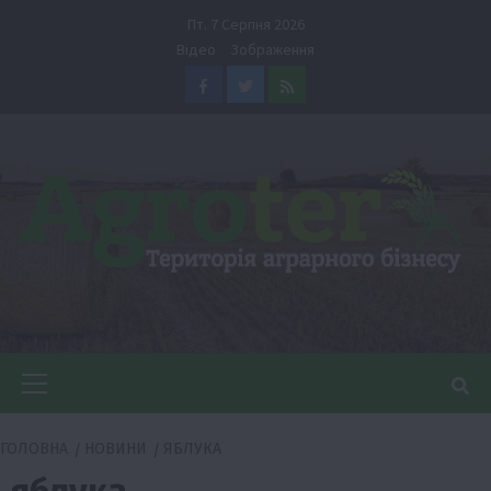
Перейти
Пт. 7 Серпня 2026
до
Відео
Зображення
вмісту
Facebook
Twitter
Feed
Головне
меню
ГОЛОВНА
НОВИНИ
ЯБЛУКА
яблука