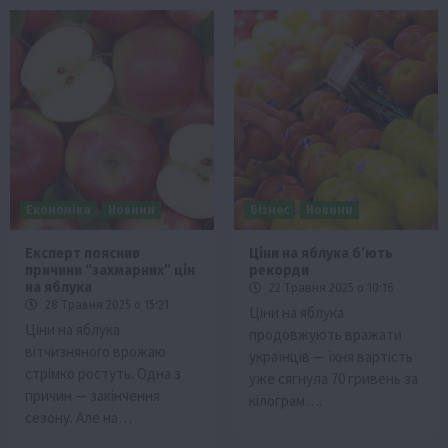
Економіка
Новини
Бізнес
Новини
Експерт пояснив
Ціни на яблука бʼють
причини “захмарних” цін
рекорди
на яблука
22 Травня 2025 о 10:16
28 Травня 2025 о 15:21
Ціни на яблука
Ціни на яблука
продовжують вражати
вітчизняного врожаю
українців — їхня вартість
стрімко ростуть. Одна з
уже сягнула 70 гривень за
причин — закінчення
кілограм….
сезону. Але на…