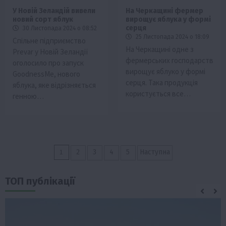
У Новій Зеландій вивели
На Черкащині фермер
новий сорт яблук
вирощує яблука у формі
серця
30 Листопада 2024 о 08:52
25 Листопада 2024 о 18:09
Спільне підприємство
На Черкащині одне з
Prevar у Новій Зеландії
фермерських господарств
оголосило про запуск
вирощує яблуко у формі
GoodnessMe, нового
серця. Така продукція
яблука, яке відрізняється
користується все…
генною…
Пагінація
1
2
3
4
5
Наступна
записів
ТОП публікації