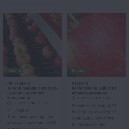
Новини
Новини
ФГ «Гадз» з
Назвали
Тернопільщини виходить
найпопулярніший сорт
на ринок дитячого
яблук у магазинах
харчування
13 Травня 2025 о 18:26
16 Травня 2025 о 13:11
Керівник компанії USPA
ФГ «Гадз» з
Fruit Володимир Гуржій
Тернопільщини вирощує
заивив, що сорт яблук
яблука у саду площею 600
Роял Гала стрімко