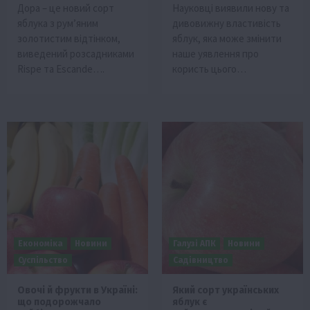
Дора – це новий сорт
Науковці виявили нову та
яблука з рум’яним
дивовижну властивість
золотистим відтінком,
яблук, яка може змінити
виведений розсадниками
наше уявлення про
Rispe та Escande….
користь цього…
Економіка
Новини
Галузі АПК
Новини
Суспільство
Садівництво
Овочі й фрукти в Україні:
Який сорт українських
що подорожчало
яблук є