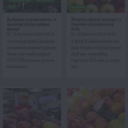
Садівництво
Технології
ТОП1
Новини
Добрива дорожчають, а
Яблучна криза: експорт з
врожаю яблук майже
України обвалився на
немає
64%
15 Листопада 2025 о 19:35
30 Вересня 2025 о 08:55
Листопад приніс аграріям
У 2024/25 маркетинговому
неприємні новини з різних
році Україна експортувала
боків. Азотний холдинг
16,8 тис. тонн яблук
OSTCHEM оновив ціни на
вартістю 10,1 млн доларів,
мінеральні…
що…