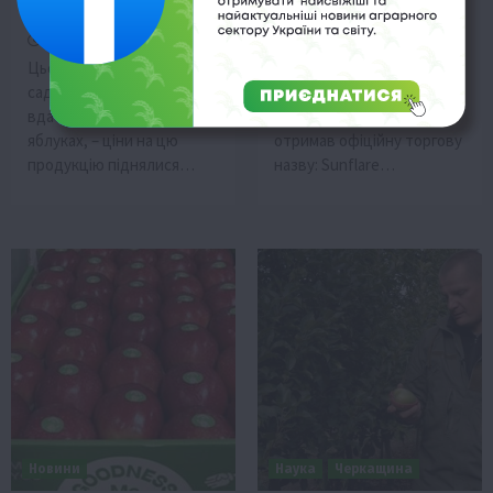
українські садівники
Sunflare: хрустке та
подвоїли прибутки
солодке
19 Грудня 2024 о 15:52
16 Грудня 2024 о 23:33
Цього року українським
A 64, найновіший сорт
садівникам нарешті
яблук з Університету
вдасться заробити на
штату Вашингтон (США),
яблуках, – ціни на цю
отримав офіційну торгову
продукцію піднялися…
назву: Sunflare…
Новини
Наука
Черкащина