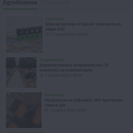
AgroНовини
Популярні
Економіка
Ціни на вуглець в Європі тримаються
вище €80
7 Серпня 2026 о 08:58
Твариництво
Держпідтримка тваринництва: 31
комплекс на компенсацію
7 Серпня 2026 о 08:28
Економіка
Продовольча інфляція: FAO прогнозує
сплеск цін
7 Серпня 2026 о 07:58