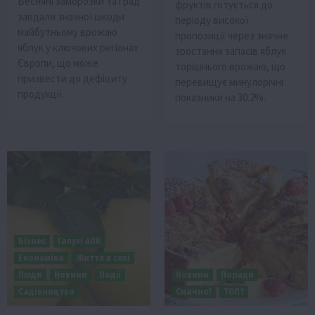
Весняні заморозки та град
фруктів готується до
завдали значної шкоди
періоду високої
майбутньому врожаю
пропозиції через значне
яблук у ключових регіонах
зростання запасів яблук
Європи, що може
торішнього врожаю, що
призвести до дефіциту
перевищує минулорічні
продукції.
показники на 30.2%.
Бізнес
Галузі АПК
Економіка
Життя в селі
Люди
Новини
Події
Новини
Поради
Садівництво
Смачно!
ТОП1