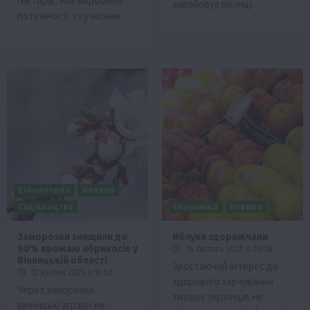
гектарів, має виробничі
завойовує полиці…
потужності з сучасним…
Вінниччина
Новини
Садівництво
Економіка
Новини
Заморозки знищили до
Яблука здорожчали
90% врожаю абрикосів у
14 Лютого 2025 о 09:18
Вінницькій області
Зростаючий інтерес до
12 Квітня 2025 о 14:50
здорового харчування
Чeрeз заморозки
змушує українців не
вінницькі аграрії нe