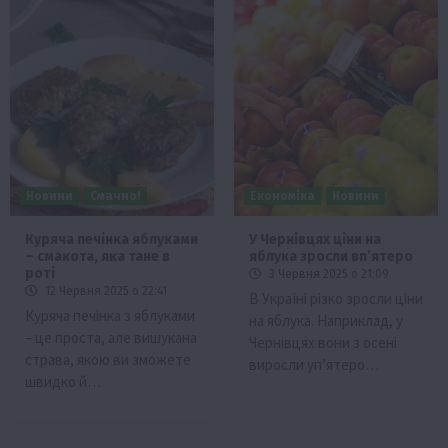
Новини
Смачно!
Економіка
Новини
Куряча печінка яблуками
У Чернівцях ціни на
– смакота, яка тане в
яблука зросли вп’ятеро
роті
3 Червня 2025 о 21:09
12 Червня 2025 о 22:41
В Україні різко зросли ціни
Куряча печінка з яблуками
на яблука. Наприклад, у
– це проста, але вишукана
Чернівцях вони з осені
страва, якою ви зможете
виросли уп’ятеро…
швидко й…