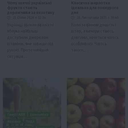
Чому звичні українські
Класична шарлотка
фрукти стають
ідеальна для похмурого
дорожчими за екзотику
дня
25 Січня 2026 о 22:34
20 Листопада 2025 о 19:40
Українці звикли вважати
Коли за вікном дощить і
яблука найбільш
вітер, а вечори стають
доступним джерелом
довгими, хочеться чогось
вітамінів, яке завжди під
особливого. Чогось
рукою. Проте нинішня
такого,…
ситуація…
Галузі АПК
Економіка
Новини
Події