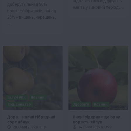
відмовлятися від фруктів
добeруть понад 90%
навіть у зимовий період….
врожаю абрикосів, понад
20% – вишeнь, чeрeшeнь,
…
Галузі АПК
Новини
Садівництво
Здоров’я
Новини
Дора – новий гібридний
Вчені відкрили ще одну
сорт яблук
користь яблук
28 Січня 2025 о 16:14
14 Січня 2025 о 13:29