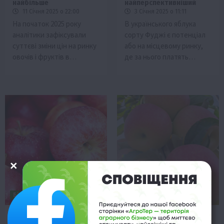
найбільше
найперспективніший
11 Січня 2025 о 22:00
3 Січня 2025 о 11:11
На початок 2025 року
В українського яблука
аналітики зафіксували
сорту Фуджі є потенціал
суттєві зміни цін на ринку
або на місцевому ринку,
овочів і фруктів в…
де за нього платять…
Бізнес
Новини
Новини
Яблучний прорив:
Новий сорт яблука