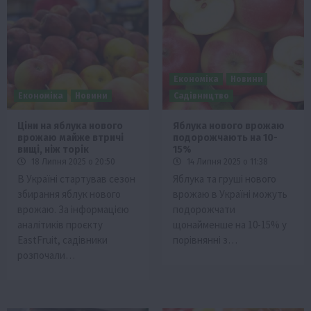
Економіка
Новини
Економіка
Новини
Садівництво
Ціни на яблука нового
Яблука нового врожаю
врожаю майже втричі
подорожчають на 10-
вищі, ніж торік
15%
18 Липня 2025 о 20:50
14 Липня 2025 о 11:38
В Україні стартував сезон
Яблука та груші нового
збирання яблук нового
врожаю в Україні можуть
врожаю. За інформацією
подорожчати
аналітиків проєкту
щонайменше на 10-15% у
EastFruit, садівники
порівнянні з…
розпочали…