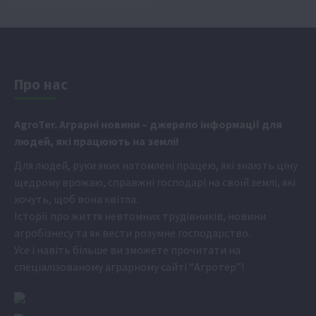
Про нас
Аgr
oTer. Аграрні новини
– джерело інформації для
людей, які працюють на землі!
Для людей, руки яких натомлені працею, які знають ціну
щедрому врожаю, справжні господарі на своїй землі, які
хочуть, щоб вона квітла.
Історії про життя невтомних трудівників, новини
агробізнесу та як вести розумне господарство.
Усе і навіть більше ви зможете прочитати на
спеціалізованому аграрному сайті
“Агротер”
!