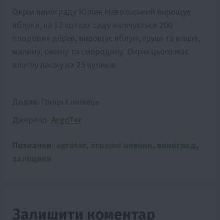
Окрім винограду Юліан Навольський вирощує
яблука, на 12 сотках саду налічується 200
плодових дерев, вирощує яблуні, груші та вишні,
малину, ожину та смородину. Окрім цього має
власну пасіку на 25 вуликів.
Додав:
Гриць Синівець
Джерело:
ArgoTer
Позначки:
agroter
,
аграрні новини
,
виноград
,
заліщики
Залишити коментар