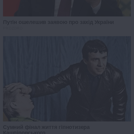
Путін ошелешив заявою про захід України
PROZORO
Сумний фінал життя гіпнотизера
Кашпіровського