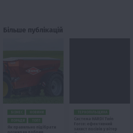
Більше публікацій
БІЗНЕС
НОВИНИ
ТЕРНОПІЛЬЩИНА
Система HARDI Twin
ПОРАДИ
ТОП1
Force: ефективний
Як правильно підібрати
захист посівів у вітер
розкидач добрив