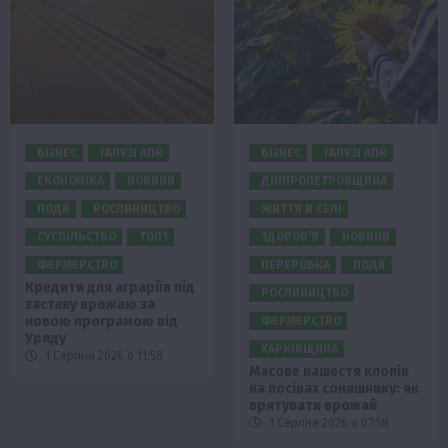
БІЗНЕС
ГАЛУЗІ АПК
БІЗНЕС
ГАЛУЗІ АПК
ЕКОНОМІКА
НОВИНИ
ДНІПРОПЕТРОВЩИНА
ПОДІЇ
РОСЛИНИЦТВО
ЖИТТЯ В СЕЛІ
СУСПІЛЬСТВО
ТОП1
ЗДОРОВ’Я
НОВИНИ
ФЕРМЕРСТВО
ПЕРЕРОБКА
ПОДІЇ
Кредити для аграріїв під
РОСЛИНИЦТВО
заставу врожаю за
новою програмою від
ФЕРМЕРСТВО
Уряду
ХАРКІВЩИНА
1 Серпня 2026 о 11:58
Масове нашестя клопів
на посівах соняшнику: як
врятувати врожай
1 Серпня 2026 о 07:58