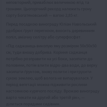
неповторний, приваблює величиною ягід та
гронами. Цьогорічний рекорд належить грону
сорту Богатяновський — вагою 2,85 кг.
Перед посадкою винограду Юліан Навольський
удобрює ґрунт перегноєм, вносить деревинним
попіл, аміачну селітру або суперфосфат.
«Під саджанець викопую яму розміром 50х50х50
см, туди вношу добрива. Коріння саджанця
потрібно розправити на усі боки, засипати до
половини, потім влити відро-два води, до верху
засипати ґрунтом, знову полити і притрусити
сухою землею, щоб волога не випарувалася. У
період вегетації можна підживити рослини
настоянкою курячого посліду. Врожаю винограду
варто чекати на другий або третій рік», —
ділиться порадами садівник.