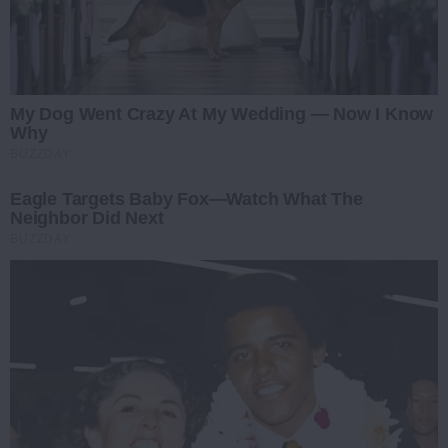
My Dog Went Crazy At My Wedding — Now I Know
Why
BUZZDAY
Eagle Targets Baby Fox—Watch What The
Neighbor Did Next
BUZZDAY