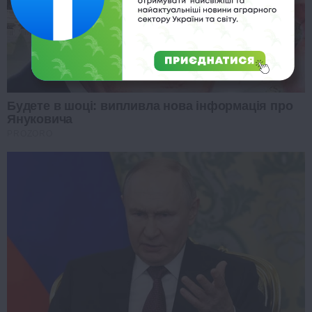
Будете в шоці: випливла нова інформація про
Януковича
PROZORO