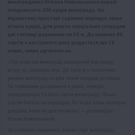
винограднику Юліана Навольського наразі
плодоносить 200 кущів винограду. На
відкритому просторі садівник вирощує лише
кілька кущів, для решти спеціально спорудив
дві теплиці довжиною по 50 м. До наявних 80
сортів з наступного року додасться ще 10
нових, пише
agronews.ua
«Під плівкою виноград захищений від граду,
вітру, ос, шершнів, мух. До того ж у тепличних
умовах виноград на два тижні скоріше дозріває.
За термінами дозрівання є ранні, середні,
середньопізні та пізні сорти винограду. Пізніх
сортів багато не вирощую, бо якщо осінь холодна
дощова, вони не достигають», — розповідає
Юліан Навольський.
За словами садівника, кожен сорт винограду