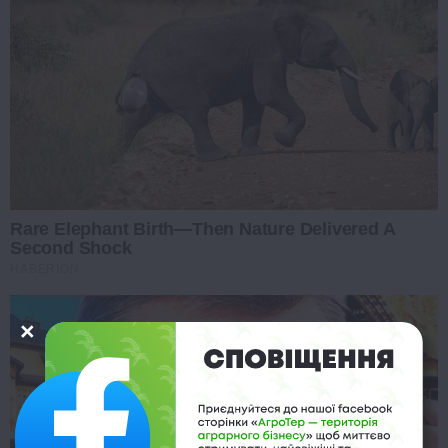
Rare Elephant Birth—Then Nature Delivered A
Second Shock
HABERION