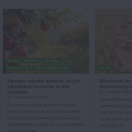
Бізнес
Новини
Офіційно
Події
Суспільство
ТОП1
Фермерство
Бізнес
Оренда садової ділянки: як усе
Фінансові ін
оформити легально та без
агробізнесу: 
проблем
5 Серпня 2026 о
5 Серпня 2026 о 20:14
Сучасні фінансов
Власники садових ділянок в Україні
замінюють склад
можуть легально здавати свою землю
бюрократію, пр
в оренду, але це вимагає правильного
гнучкі умови дл
оформлення документів та дотримання
господарств.
законодавства.