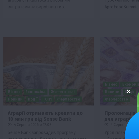
витратами на виробництво.
AgroFoodSummit 
Бізнес
Економі
Бізнес
Економіка
Життя в селі
Новини
Події
Новини
Події
ТОП1
Фермерство
Фермерство
Аграрії отримають кредити до
Пролонгація 
10 млн грн від Sense Bank
для аграріїв:
4 Серпня 2026 о 12:08
4 Серпня 2026 о
Sense Bank запровадив програму
Уряд планує пр