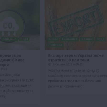
Офіційно
Події
Бізнес
Економіка
Новини
Події
Політика
Події
Наука
Новини
Події
Регіони
ТОП1
Туризм
проєкт про
Експорт зерна: Україна може
Фермерство
Франківщина
дами: бізнес
втратити 30 млн тонн
щадно
6 Серпня 2026 о 09:02
грн від
У Карпатах виявили рідкісний гриб Свиня
 21:28
Україна може втратити понад 30
вухо
нес Асоціація
мільйонів тонн зерна через логістичн
7 Серпня 2026 о 17:28
законопроєкт № 15386
проблеми з портами та безпекові
кидами, вказавши на
ризики в Чорному морі.
стиційного клімату та
есу.