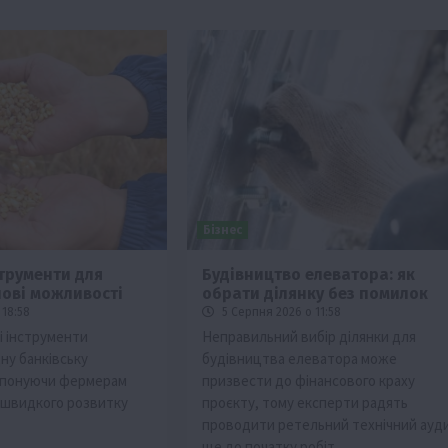
Бізнес
струменти для
Будівництво елеватора: як
нові можливості
обрати ділянку без помилок
 18:58
5 Серпня 2026 о 11:58
і інструменти
Неправильний вибір ділянки для
ну банківську
будівництва елеватора може
опонуючи фермерам
призвести до фінансового краху
я швидкого розвитку
проєкту, тому експерти радять
проводити ретельний технічний ауд
ще до початку робіт.