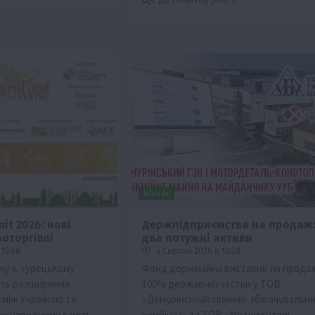
Бізнес
t 2026: нові
Держпідприємства на продаж
оторгівлі
два потужні активи
15:58
4 Серпня 2026 о 13:28
оку в турецькому
Фонд держмайна виставив на прода
ять розширення
100% державної частки у ТОВ
і між Україною та
«Демурінський гірничо-збагачувальн
іжнародному саміті
комбінат» та ТОВ «Мотордеталь-