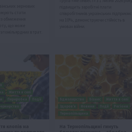
Група «Метінвест» з 1 липня 2026 рок
аїнських зернових
підвищить заробітні плати
икують стати
співробітників українських підприєм
ез обмеження
на 10%, демонструючи стійкість в
рту, що може
умовах війни.
гатомільярдних втрат.
ПК
на
Життя в селі
ни
Переробка
Події
Бджолярство
Бізнес
Життя в селі
ермерство
Здоров’я
Новини
Події
Регіони
Тернопільщина
тя клопів на
На Тернопільщині гинуть