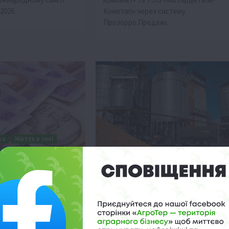
2026.
Конотоп» через систему
Прозорро.Продажі.
ка
Життя в селі
Суспільство
ТОП1
Бізнес
кредитів 5-7-9%
Зберігання зерна: ціни можуть
 нові кращі умови
зрости на 70%
 08:58
4 Серпня 2026 о 07:58
одовжити програму
Агрохолдинг «Кернел» попереджає п