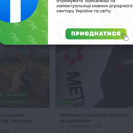
ти 5-7-9%» та
можливе зростання вартості
і держгарантії для
зберігання зерна до 70% у разі затяж
в під час посівної 2027
логістичної кризи, що вже призвело 
підвищення тарифів на 20%.
ПК
Економіка
Рослиництво
Бізнес
кі зернові
Метінвест підвищує зарплати
 під загрозою
працівникам
1 Серпня 2026 о 21:28
 09:28