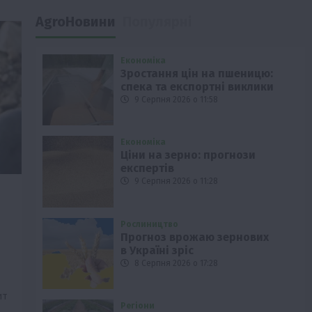
AgroНовини
Популярні
Економіка
Зростання цін на пшеницю:
спека та експортні виклики
9 Серпня 2026 о 11:58
Економіка
Ціни на зерно: прогнози
експертів
9 Серпня 2026 о 11:28
Рослиництво
Прогноз врожаю зернових
в Україні зріс
8 Серпня 2026 о 17:28
ит
Регіони