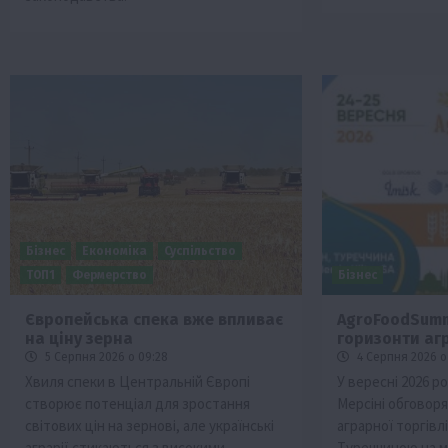
Бізнес
Економіка
Суспільство
ТОП1
Фермерство
Бізнес
Європейська спека вже впливає
AgroFoodSummi
на ціну зерна
горизонти агр
5 Серпня 2026 о 09:28
4 Серпня 2026 о 
Хвиля спеки в Центральній Європі
У вересні 2026 р
створює потенціал для зростання
Мерсіні обговор
світових цін на зернові, але українські
аграрної торгівл
аграрії стикаються з високими
Туреччиною на м