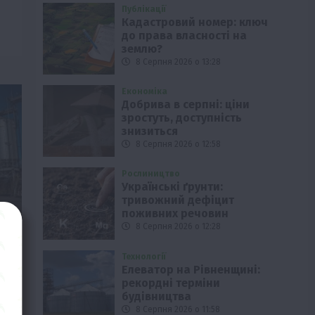
Публікації
Кадастровий номер: ключ
до права власності на
землю?
8 Серпня 2026 о 13:28
Економіка
Добрива в серпні: ціни
зростуть, доступність
знизиться
8 Серпня 2026 о 12:58
Рослиництво
Українські ґрунти:
тривожний дефіцит
поживних речовин
8 Серпня 2026 о 12:28
Технології
Елеватор на Рівненщині:
рекордні терміни
будівництва
ро
8 Серпня 2026 о 11:58