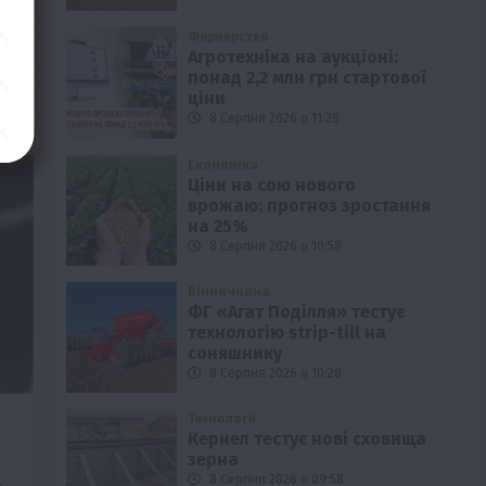
ної
Фермерство
до
Агротехніка на аукціоні:
понад 2,2 млн грн стартової
ціни
8 Серпня 2026 о 11:28
Економіка
Ціни на сою нового
врожаю: прогноз зростання
на 25%
8 Серпня 2026 о 10:58
Вінниччина
ФГ «Агат Поділля» тестує
технологію strip-till на
соняшнику
8 Серпня 2026 о 10:28
Технології
Кернел тестує нові сховища
зерна
8 Серпня 2026 о 09:58