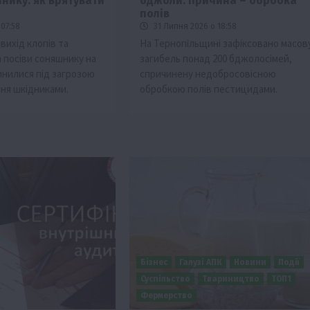
нику: як врятувати
бджоли: причина – обробка
полів
07:58
31 Липня 2026 о 18:58
 вихід клопів та
На Тернопільщині зафіксовано масов
 посіви соняшнику на
загибель понад 200 бджолосімей,
инилися під загрозою
спричинену недобросовісною
ня шкідниками.
обробкою полів пестицидами.
Бізнес
Галузі АПК
Новини
Події
Суспільство
Твариництво
ТОП1
Фермерство