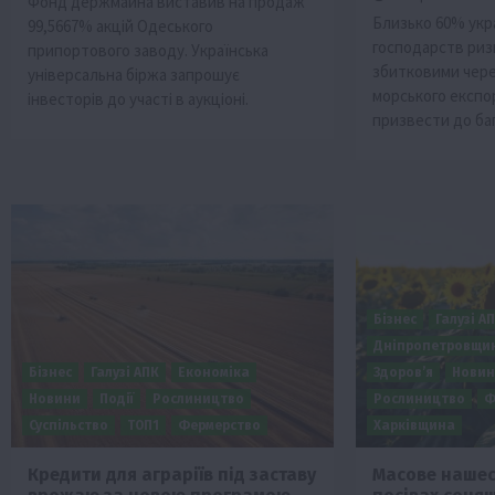
Фонд держмайна виставив на продаж
Близько 60% укр
99,5667% акцій Одеського
господарств риз
припортового заводу. Українська
збитковими чер
універсальна біржа запрошує
морського експо
інвесторів до участі в аукціоні.
призвести до ба
Бізнес
Галузі А
Дніпропетровщи
Бізнес
Галузі АПК
Економіка
Здоров’я
Нови
Новини
Події
Рослиництво
Рослиництво
Ф
Суспільство
ТОП1
Фермерство
Харківщина
Кредити для аграріїв під заставу
Масове нашес