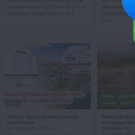
кредитування «Врожай», що дозволяє
«Доступні креди
аграріям отримати до 10 млн грн за 3 дні
запровадити нов
для покриття виробничих потреб.
підтримки аграрії
року.
Бізнес
Галузі А
Бізнес
Новини
Події
ОПЗ на аукціоні: запрошення
Чому українсь
інвесторам
господарства
збитковості
3 Серпня 2026 о 15:28
3 Серпня 2026 о