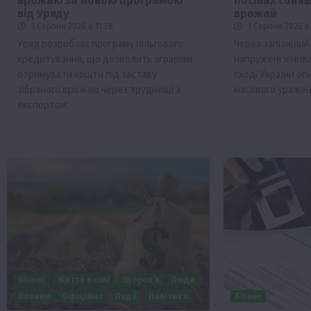
врожаю за новою програмою
посівах соняш
від Уряду
врожай
1 Серпня 2026 о 11:58
1 Серпня 2026 о 
Уряд розробляє програму пільгового
Через запізнілий
кредитування, що дозволить аграріям
напружені жнива
отримувати кошти під заставу
сході України оп
зібраного врожаю через труднощі з
масового уражен
експортом.
Бізнес
Життя в селі
Здоров’я
Люди
Новини
Офіційно
Події
Політика
Бізнес