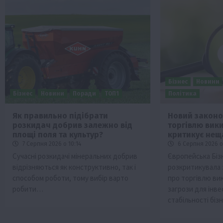
Бізнес
Новини
Бізнес
Новини
Поради
ТОП1
Політика
Бізнес
Економіка
Життя в селі
Новини
Як правильно підібрати
Новий законо
ТОП1
Фермерство
розкидач добрив залежно від
торгівлю вики
площі поля та культур?
критикує не
Аграрії отримають кредити до 10 млн 
7 Серпня 2026 о 10:14
6 Серпня 2026 о
Sense Bank
Сучасні розкидачі мінеральних добрив
Європейська Біз
4 Серпня 2026 о 12:08
відрізняються як конструктивно, так і
розкритикувала 
способом роботи, тому вибір варто
про торгівлю ви
робити…
загрози для інве
стабільності бізн