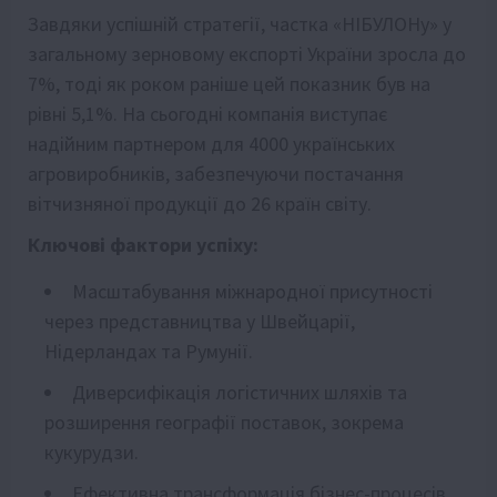
Завдяки успішній стратегії, частка «НІБУЛОНу» у
загальному зерновому експорті України зросла до
7%, тоді як роком раніше цей показник був на
рівні 5,1%. На сьогодні компанія виступає
надійним партнером для 4000 українських
агровиробників, забезпечуючи постачання
вітчизняної продукції до 26 країн світу.
Ключові фактори успіху:
Масштабування міжнародної присутності
через представництва у Швейцарії,
Нідерландах та Румунії.
Диверсифікація логістичних шляхів та
розширення географії поставок, зокрема
кукурудзи.
Ефективна трансформація бізнес-процесів,