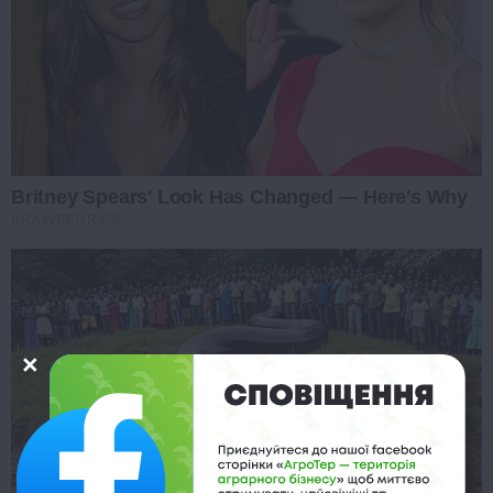
Britney Spears' Look Has Changed — Here's Why
BRAINBERRIES