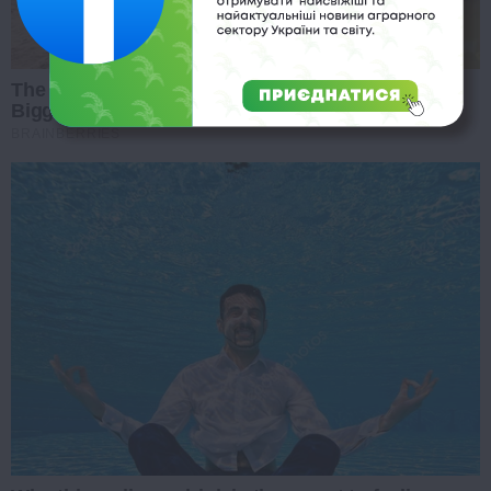
The Massive Snake That's Redefining 'Giant'—
Bigger Than Anacondas
BRAINBERRIES