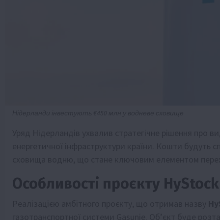
Нідерланди інвестують €450 млн у водневе сховище
Уряд Нідерландів ухвалив стратегічне рішення про вид
енергетичної інфраструктури країни. Кошти будуть с
сховища водню, що стане ключовим елементом перехо
Особливості проєкту HyStock
Реалізацією амбітного проєкту, що отримав назву
Hy
газотранспортної системи Gasunie. Об’єкт буде розташ