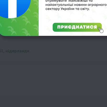
ії
,
нідерланди