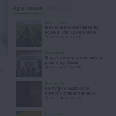
AgroНовини
Популярні
Рослиництво
Живлення озимої пшениці
восени: ключ до врожаю
7 Серпня 2026 о 22:58
Фермерство
Форум свинарів: виклики та
рішення у Львові
7 Серпня 2026 о 22:28
ку
Фермерство
Доступні кредити для
аграріїв: ставка знижена
7 Серпня 2026 о 21:58
Економіка