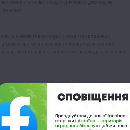
іативи може стати прикладом для інших держав, які
ї безпеки.
озність намірів Нідерландів у розвитку водневих
ня водню є критично важливим кроком для сталого
ть енергопостачання та сприятиме переходу на «зелені»
бізнес критикує нещадно
а штрафи
щини