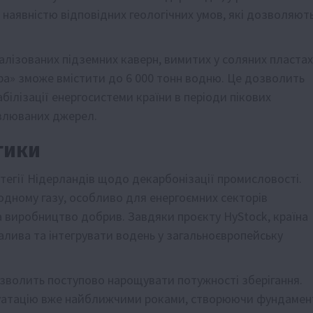
 наявністю відповідних геологічних умов, які дозволяют
алізованих підземних каверн, вимитих у соляних пластах
ра» зможе вмістити до 6 000 тонн водню. Це дозволить
білізації енергосистеми країни в періоди пікових
овлюваних джерел.
тики
егії Нідерландів щодо декарбонізації промисловості.
одному газу, особливо для енергоємних секторів
 виробництво добрив. Завдяки проєкту HyStock, країна
алива та інтегрувати водень у загальноєвропейську
озволить поступово нарощувати потужності зберігання.
плуатацію вже найближчими роками, створюючи фундамен