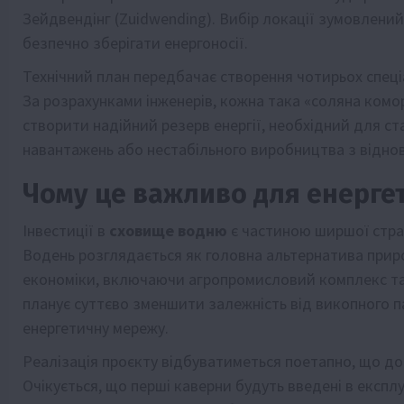
Зейдвендінг (Zuidwending). Вибір локації зумовлений
безпечно зберігати енергоносії.
Технічний план передбачає створення чотирьох спеці
За розрахунками інженерів, кожна така «соляна комо
створити надійний резерв енергії, необхідний для ста
навантажень або нестабільного виробництва з відн
Чому це важливо для енерге
Інвестиції в
сховище водню
є частиною ширшої страт
Водень розглядається як головна альтернатива прир
економіки, включаючи агропромисловий комплекс та
планує суттєво зменшити залежність від викопного п
енергетичну мережу.
Реалізація проєкту відбуватиметься поетапно, що д
Очікується, що перші каверни будуть введені в екс