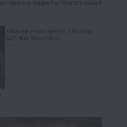
Men Ditching Viagra For This 87¢ Aisle 7
What He Found Behind This Wall
Left Him Speechless
HABERION
t