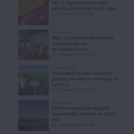
ЗВТ з Туреччиною: нові
ь
реалії для української сталі
7 Серпня 2026 о 21:28
.
Економіка
ФАО прогнозує зростання
світових цін на
продовольство
7 Серпня 2026 о 20:58
Рослиництво
Надранні посіви озимого
ріпаку: чи варто знижувати
густоту
7 Серпня 2026 о 20:28
Економіка
Робота морських портів:
оцінка НБУ станом на 2024
рік
7 Серпня 2026 о 19:58
т