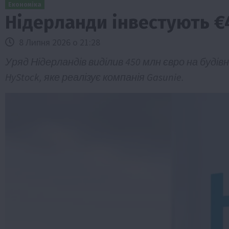
Економіка
Нідерланди інвестують €
8 Липня 2026 о 21:28
Уряд Нідерландів виділив 450 млн євро на бу
HyStock, яке реалізує компанія Gasunie.
Бізнес
Економіка
Життя в селі
Новини
ТОП1
Фермерство
Аграрії отримають кредити до 10 млн 
Sense Bank
4 Серпня 2026 о 12:08