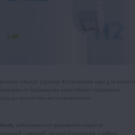
ілення субсидії у розмірі 450 мільйонів євро для розвит
прямовані на будівництво масштабного підземного
ду до екологічно чистої енергетики.
Stock
, займатиметься державний оператор
ований у північній частині Нідерландів, у районі