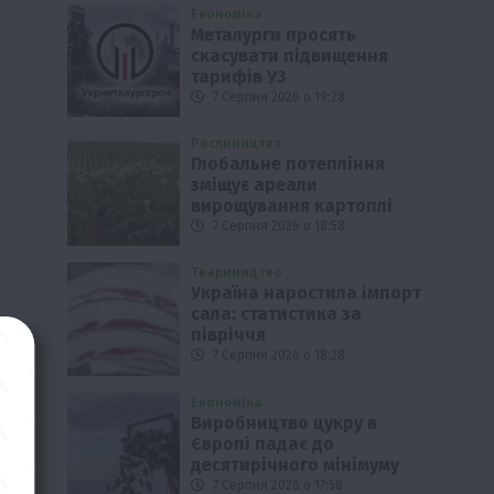
Економіка
Металурги просять
скасувати підвищення
тарифів УЗ
7 Серпня 2026 о 19:28
Рослиництво
Глобальне потепління
зміщує ареали
вирощування картоплі
7 Серпня 2026 о 18:58
Твариництво
Україна наростила імпорт
сала: статистика за
півріччя
7 Серпня 2026 о 18:28
Економіка
Виробництво цукру в
Європі падає до
десятирічного мінімуму
7 Серпня 2026 о 17:58