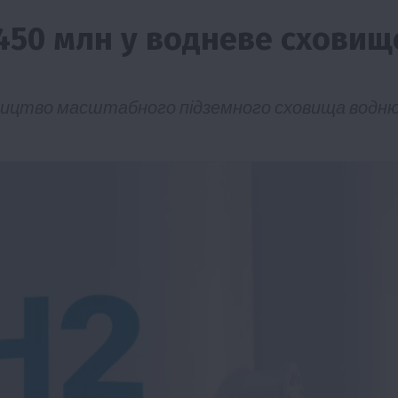
450 млн у водневе сховищ
дівництво масштабного підземного сховища водн
Події
Наука
Новини
Події
Регіони
ТОП1
Туризм
Фермерство
Франківщина
грн від
У Карпатах виявили рідкісний гриб Свиня
вухо
7 Серпня 2026 о 17:28