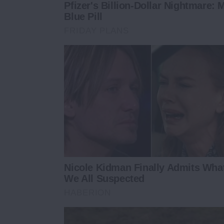
Pfizer's Billion-Dollar Nightmare: 
Blue Pill
FRIDAY PLANS
Nicole Kidman Finally Admits Wha
We All Suspected
HABERION