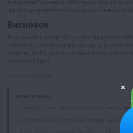
для водневої економіки майбутнього. Успіх цієї ініц
прагнуть до енергетичної незалежності та екологічно
Висновок
Фінансування у розмірі 450 млн євро підкреслює серй
технологій. Створення інфраструктури для зберіган
розвитку, який у перспективі забезпечить стабільніс
рейки в усій Європі.
Джерело:
agronews.ua
Читайте також:
Новий законопроєкт про торгівлю викидами: 
Заборона на вилов раків в Україні: терміни т
Agrico Sales допоможе розвивати порти Оде