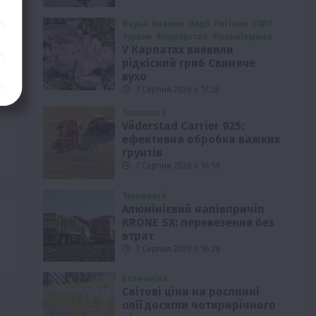
Наука
Новини
Події
Регіони
ТОП1
Туризм
Фермерство
Франківщина
У Карпатах виявили
рідкісний гриб Свиняче
вухо
7 Серпня 2026 о 17:28
Технології
Väderstad Carrier 925:
ефективна обробка важких
ґрунтів
7 Серпня 2026 о 16:58
Технології
Алюмінієвий напівпричіп
KRONE SX: перевезення без
втрат
7 Серпня 2026 о 16:28
Економіка
Світові ціни на рослинні
олії досягли чотирирічного