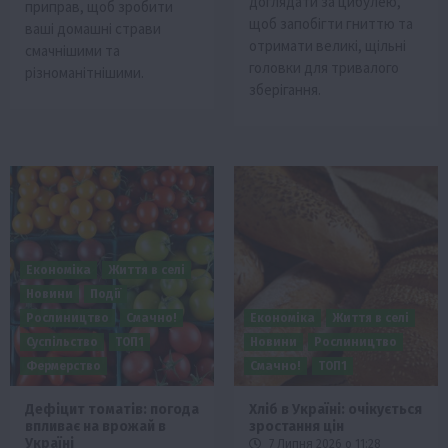
доглядати за цибулею,
приправ, щоб зробити
щоб запобігти гниттю та
ваші домашні страви
отримати великі, щільні
смачнішими та
головки для тривалого
різноманітнішими.
зберігання.
Економіка
Життя в селі
Новини
Події
Рослиництво
Смачно!
Економіка
Життя в селі
Суспільство
ТОП1
Новини
Рослиництво
Фермерство
Смачно!
ТОП1
Дефіцит томатів: погода
Хліб в Україні: очікується
впливає на врожай в
зростання цін
Україні
7 Липня 2026 о 11:28