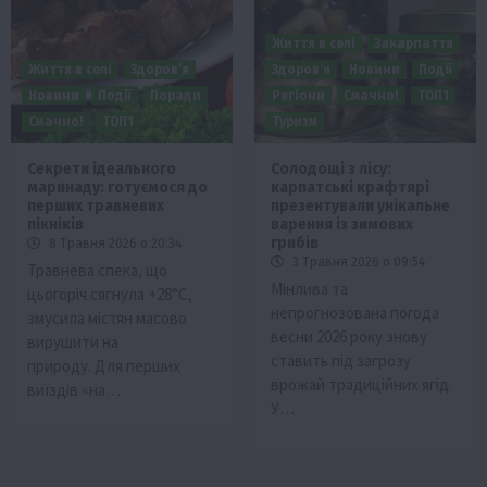
Життя в селі
Закарпаття
Життя в селі
Здоров’я
Здоров’я
Новини
Події
Новини
Події
Поради
Регіони
Смачно!
ТОП1
Смачно!
ТОП1
Туризм
Секрети ідеального
Солодощі з лісу:
маринаду: готуємося до
карпатські крафтярі
перших травневих
презентували унікальне
пікніків
варення із зимових
грибів
8 Травня 2026 о 20:34
3 Травня 2026 о 09:54
Травнева спека, що
Мінлива та
цьогоріч сягнула +28°C,
непрогнозована погода
змусила містян масово
весни 2026 року знову
вирушити на
ставить під загрозу
природу. Для перших
врожай традиційних ягід.
виїздів «на…
У…