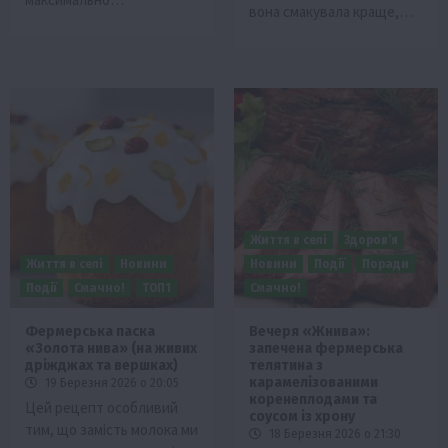
вона смакувала краще,…
Життя в селі
Здоров’я
Життя в селі
Новини
Новини
Події
Поради
Події
Смачно!
ТОП1
Смачно!
Фермерська паска
Вечеря «Жнива»:
«Золота нива» (на живих
запечена фермерська
дріжджах та вершках)
телятина з
карамелізованими
19 Березня 2026 о 20:05
коренеплодами та
Цей рецепт особливий
соусом із хрону
тим, що замість молока ми
18 Березня 2026 о 21:30