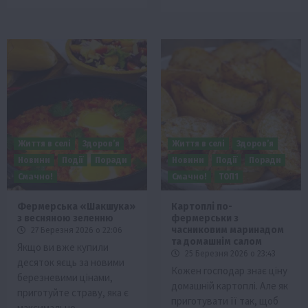
Життя в селі
Здоров’я
Життя в селі
Здоров’я
Новини
Події
Поради
Новини
Події
Поради
Смачно!
Смачно!
ТОП1
Фермерська «Шакшука»
Картоплі по-
з весняною зеленню
фермерськи з
часниковим маринадом
27 Березня 2026 о 22:06
та домашнім салом
Якщо ви вже купили
25 Березня 2026 о 23:43
десяток яєць за новими
Кожен господар знає ціну
березневими цінами,
домашній картоплі. Але як
приготуйте страву, яка є
приготувати її так, щоб
максимально…