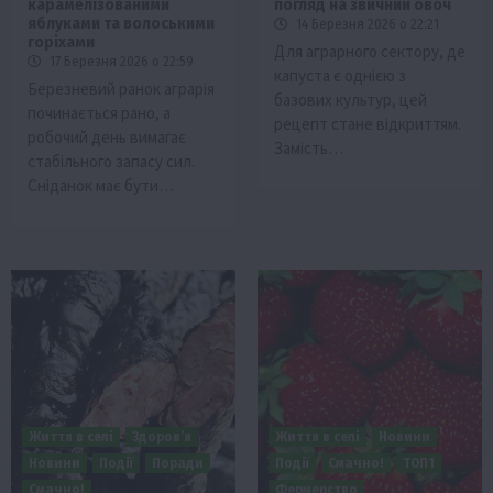
карамелізованими
погляд на звичний овоч
яблуками та волоськими
14 Березня 2026 о 22:21
горіхами
Для аграрного сектору, де
17 Березня 2026 о 22:59
капуста є однією з
Березневий ранок аграрія
базових культур, цей
починається рано, а
рецепт стане відкриттям.
робочий день вимагає
Замість…
стабільного запасу сил.
Сніданок має бути…
Життя в селі
Здоров’я
Життя в селі
Новини
Новини
Події
Поради
Події
Смачно!
ТОП1
Смачно!
Фермерство