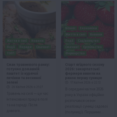
Бізнес
Економіка
Життя в селі
Новини
Життя в селі
Новини
Події
Садівництво
Події
Поради
Смачно!
Смачно!
Суспільство
ТОП1
Фермерство
Смак травневого ранку:
Старт ягідного сезону
готуємо домашній
2026: закарпатські
паштет із курячої
фермери вивели на
печінки та весняної
ринок першу суницю
зелені
17 Квітня 2026 о 22:12
26 Квітня 2026 о 21:27
В середині квітня 2026
Травень на селі — це час
року в Україні офіційно
інтенсивної праці в полі
розпочався сезон
та на городі. Після
реалізації суниці садової
довгого…
(полуниці). Першими…