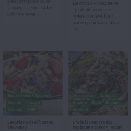
використовуємо жирні
Ця страва — поєднання
фермерські вершки. Це
традиційних смаків і
робить м’якуш…
сучасної подачі. Вона
акцентує на якості м’яса
та…
Життя в селі
Здоров’я
Життя в селі
Здоров’я
Новини
Поради
Новини
Події
Поради
Смачно!
ТОП1
Смачно!
Енергія посівної: ситна
Стейк із капусти під
вівсянка з
горіховим соусом: новий