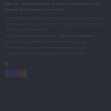
Аgr
oTer. Аграрні новини
– джерело інформації для
людей, які працюють на землі!
Для людей, руки яких натомлені працею, які знають ціну
щедрому врожаю, справжні господарі на своїй землі, які
хочуть, щоб вона квітла.
Історії про життя невтомних трудівників, новини
агробізнесу та як вести розумне господарство.
Усе і навіть більше ви зможете прочитати на
спеціалізованому аграрному сайті
“Агротер”
!