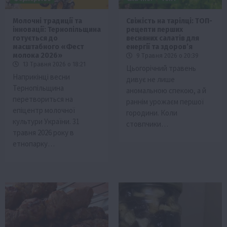
Молочні традиції та
Свіжість на тарілці: ТОП-
інновації: Тернопільщина
рецепти перших
готується до
весняних салатів для
масштабного «Фест
енергії та здоров’я
молока 2026»
9 Травня 2026 о 20:39
13 Травня 2026 о 18:21
Цьогорічний травень
Наприкінці весни
дивує не лише
Тернопільщина
аномальною спекою, а й
перетвориться на
раннім урожаєм першої
епіцентр молочної
городини. Коли
культури України. 31
стовпчики…
травня 2026 року в
етнопарку…