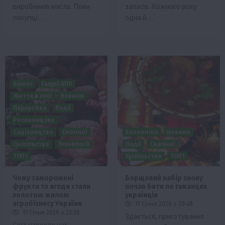
виробників масла. Поки
запасів. Кожного року
покупці…
одна й…
Бізнес
Галузі АПК
Життя в селі
Новини
Переробка
Події
Рослиництво
Садівництво
Смачно!
Економіка
Новини
Суспільство
Технології
Події
Смачно!
ТОП1
Суспільство
ТОП1
Чому заморожені
Борщовий набір знову
фрукти та ягоди стали
почав бити по гаманцях
золотою жилою
українців
агробізнесу України
17 Січня 2026 о 20:48
17 Січня 2026 о 23:30
Здається, приготування
Світ навколо нас