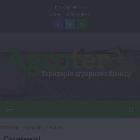
Перейти
Чт. 6 Серпня 2026
до
Відео
Зображення
вмісту
Facebook
Twitter
Feed
Головне
меню
ГОЛОВНА
НОВИНИ
СМАЧНО!
Смачно!