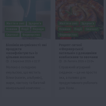
Життя в селі
Здоров’я
Життя в селі
Здоров’я
Новини
Події
Поради
Новини
Події
Смачно!
Смачно!
Фермерство
Фермерство
Біохімія несумісності: які
Рецепт ситної
продукти
«Фермерської
«конфліктують» із
пательні» з домашніми
цільним молоком
ковбасками та овочами
2 Березня 2026 о 22:17
26 Лютого 2026 о 23:04
Молоко є складною
Справжній аграрний
емульсією, що містить
сніданок — це не просто
білки (казеїн, альбумін),
їжа, а паливо для
жири, лактозу та багатий
продуктивного робочого
мінеральний комплекс….
дня. Коли…