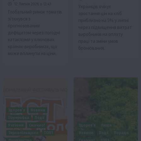
12 Липня 2026 о 13:43
Українців очікує
Глобальний ринок томатів
зростання цін на хліб
зіткнувся з
приблизно на 5% у липні
прогнозованим
через підвищення витрат
дефіцитом через погодні
виробників на оплату
катаклізми у ключових
праці та зміни умов
країнах-виробниках, що
бронювання.
може вплинути на ціни.
Здоров’я
Новини
Переробка
Події
Регіони
Смачно!
Здоров’я
Люди
Тернопільщина
ТОП1
Новини
Події
Поради
Фермерство
Смачно!
ТОП1