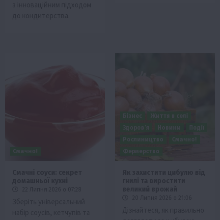
з інноваційним підходом
до кондитерства.
Бізнес
Життя в селі
Здоров’я
Новини
Події
Рослиництво
Смачно!
Смачно!
Фермерство
Смачні соуси: секрет
Як захистити цибулю від
домашньої кухні
гнилі та виростити
великий врожай
22 Липня 2026 о 07:28
20 Липня 2026 о 21:06
Зберіть універсальний
Дізнайтеся, як правильно
набір соусів, кетчупів та