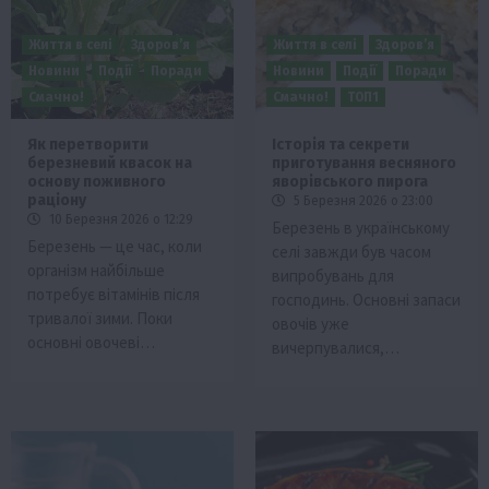
Життя в селі
Здоров’я
Життя в селі
Здоров’я
Новини
Події
Поради
Новини
Події
Поради
Смачно!
Смачно!
ТОП1
Як перетворити
Історія та секрети
березневий квасок на
приготування весняного
основу поживного
яворівського пирога
раціону
5 Березня 2026 о 23:00
10 Березня 2026 о 12:29
Березень в українському
Березень — це час, коли
селі завжди був часом
організм найбільше
випробувань для
потребує вітамінів після
господинь. Основні запаси
тривалої зими. Поки
овочів уже
основні овочеві…
вичерпувалися,…