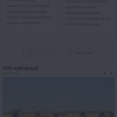
класичного борщу скоро
змінюється, і разом з ним
перетвориться на
трансформуються наші
справжню фінансову
звички споживання. Якщо
стратегію. Останнім часом
раніше заморожені…
ми спостерігаємо, як…
Пагінація
1
…
2
3
4
24
Наступна
записів
ТОП публікації