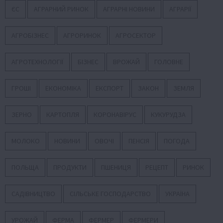
ЄС
АГРАРНИЙ РИНОК
АГРАРНІ НОВИНИ
АГРАРІЇ
АГРОБІЗНЕС
АГРОРИНОК
АГРОСЕКТОР
АГРОТЕХНОЛОГІЇ
БІЗНЕС
ВРОЖАЙ
ГОЛОВНЕ
ГРОШІ
ЕКОНОМІКА
ЕКСПОРТ
ЗАКОН
ЗЕМЛЯ
ЗЕРНО
КАРТОПЛЯ
КОРОНАВІРУС
КУКУРУДЗА
МОЛОКО
НОВИНИ
ОВОЧІ
ПЕНСІЯ
ПОГОДА
ПОЛЬЩА
ПРОДУКТИ
ПШЕНИЦЯ
РЕЦЕПТ
РИНОК
САДІВНИЦТВО
СІЛЬСЬКЕ ГОСПОДАРСТВО
УКРАЇНА
УРОЖАЙ
ФЕРМА
ФЕРМЕР
ФЕРМЕРИ