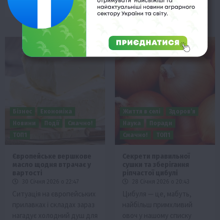
Бізнес
Економіка
Життя в селі
Здоров’я
Новини
Події
Смачно!
Наука
Поради
ТОП1
Смачно!
ТОП1
Європейське вершкове
Секрети правильної
масло щодня втрачає у
сушки та зберігання
вартості
ріпчастої цибулі
30 Січня 2026 о 22:47
28 Січня 2026 о 20:43
Ситуація на європейських
Цибуля — це, мабуть,
прилавках і складах зараз
найбільш примхливий
нагадує холодний душ для
овоч у нашому списку