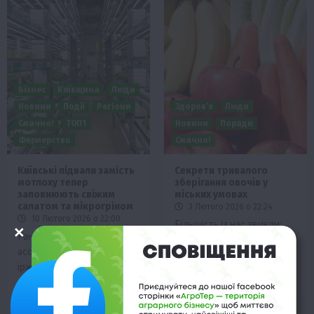
Бізнес
Київщина
Люди
Новини
Події
Регіони
Здоров’я
Люди
Смачно!
ТОП1
Новини
Поради
Фермерство
Смачно!
Київські підвали замість
Секрети тривалого
мотлоху тепер
зберігання овочів у
заповнюють свіжим
міських умовах
салатом та мікрогріном
3 Лютого 2026 о 22:24
10 Лютого 2026 о 22:00
Більшість із нас звикли:
Раніше київські підвали
прийшли з супермаркету
асоціювалися лише з
— і все, що в пакетах,
іржавими трубами та
автоматично летить…
старими санчатами, але
часи змінюються.
Сьогодні…