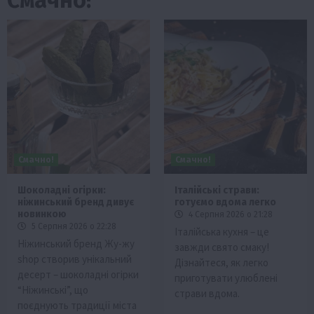
Смачно!
Смачно!
Шоколадні огірки:
Італійські страви:
ніжинський бренд дивує
готуємо вдома легко
новинкою
4 Серпня 2026 о 21:28
5 Серпня 2026 о 22:28
Італійська кухня – це
Ніжинський бренд Жу-жу
завжди свято смаку!
shop створив унікальний
Дізнайтеся, як легко
десерт – шоколадні огірки
приготувати улюблені
“Ніжинські”, що
страви вдома.
поєднують традиції міста