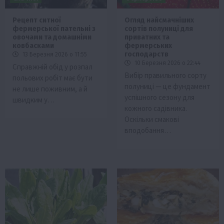
Рецепт ситної
Огляд найсмачніших
фермерської пательні з
сортів полуниці для
овочами та домашніми
приватних та
ковбасками
фермерських
господарств
13 Березня 2026 о 11:55
10 Березня 2026 о 22:44
Справжній обід у розпал
Вибір правильного сорту
польових робіт має бути
полуниці — це фундамент
не лише поживним, а й
успішного сезону для
швидким у…
кожного садівника.
Оскільки смакові
вподобання…