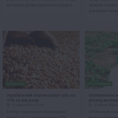
як показує досвід українських аграріїв.
аграріям отримат
для покриття ви
Економіка
Рослиництво
Український агроекспорт зріс на
Оптимальне 
11% за пів року
ріпаку восен
3 Серпня 2026 о 12:28
3 Серпня 2026 о
Експорт української агропродукції
Оптимальне осін
значно зріс у першому півріччі 2026
ріпаку є ключов