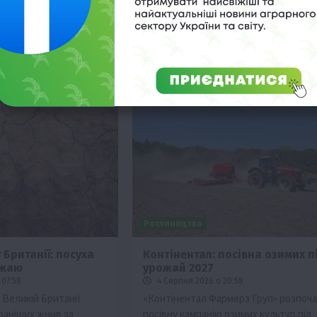
оформлення документів та дотрима
законодавства.
Рослиництво
 Британії: посуха
Контінентал: посівна озимих п
ожаю
урожай 2027
 07:58
4 Серпня 2026 о 20:58
 Великій Британії
«Контінентал Фармерз Груп» розпоча
раніших жнив за
посівну кампанію озимих культур під