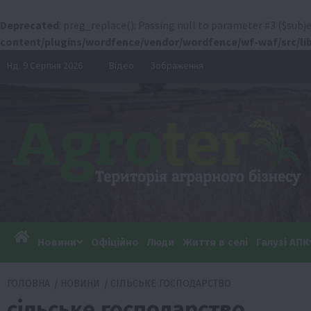
Deprecated
: preg_replace(): Passing null to parameter #3 ($subje
content/plugins/wordfence/vendor/wordfence/wf-waf/src/lib
Перейти
Нд. 9 Серпня 2026
Відео
Зображення
до
вмісту
Новини
Офіційно
Люди
Життя в селі
Галузі АПК
ГОЛОВНА
НОВИНИ
СІЛЬСЬКЕ ГОСПОДАРСТВО
сільське господарство