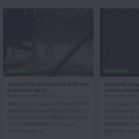
Економіка
Фермерство
Аграрії України просять €220 млн
Доступні кред
допомоги від ЄС
ставка зниже
8 Серпня 2026 о 08:58
7 Серпня 2026 о 
Міністерство аграрної політики України
Уряд України зни
звернулося до Європейської Комісії з
програмою «Дост
проханням виділити 220 мільйонів євро
для аграріїв до 
для підтримки малих та середніх
обмеження на ви
агропідприємств.
для оборотного к