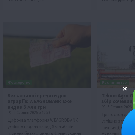
Фермерство
Рослиництво
Беззаставні кредити для
Tekom Agro G
аграріїв: WEAGROBANK вже
збір сочевиці
видав 6 млн грн
6 Серпня 2026 о
6 Серпня 2026 о 19:58
Три господарств
Цифрова платформа WEAGROBANK
успішно заверши
успішно надала понад 6 мільйонів
сочевиці, подол
гривень беззаставного фінансування
та посівши понад