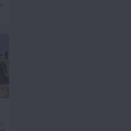
00
у
ті
ний