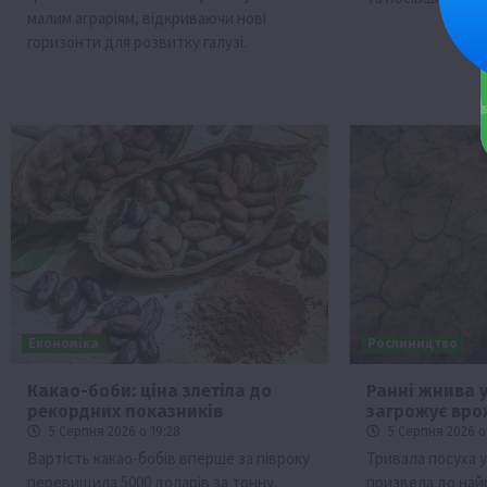
малим аграріям, відкриваючи нові
горизонти для розвитку галузі.
Економіка
Рослиництво
Какао-боби: ціна злетіла до
Ранні жнива у
рекордних показників
загрожує вр
5 Серпня 2026 о 19:28
5 Серпня 2026 о
Вартість какао-бобів вперше за півроку
Тривала посуха у
перевищила 5000 доларів за тонну,
призвела до най