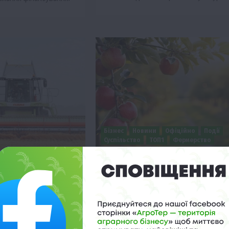
Бізнес
Новини
Офіційно
Події
Суспільство
ТОП1
Фермерство
roup завершила
Оренда садової ділянки: як ус
оформити легально та без
проблем
 10:28
5 Серпня 2026 о 20:14
а Tekom Agro Group
Власники садових ділянок в Україні
ли збір врожаю
можуть легально здавати свою земл
авши погодні виклики
в оренду, але це вимагає правильног
 1000 га.