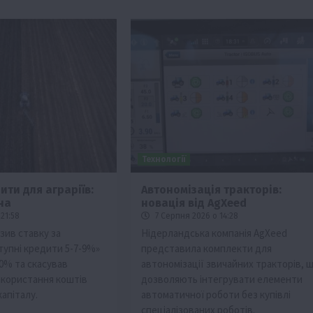
Технології
ити для аграріїв:
Автономізація тракторів:
на
новація від AgXeed
21:58
7 Серпня 2026 о 14:28
зив ставку за
Нідерландська компанія AgXeed
упні кредити 5-7-9%»
представила комплекти для
10% та скасував
автономізації звичайних тракторів, 
користання коштів
дозволяють інтегрувати елементи
апіталу.
автоматичної роботи без купівлі
спеціалізованих роботів.