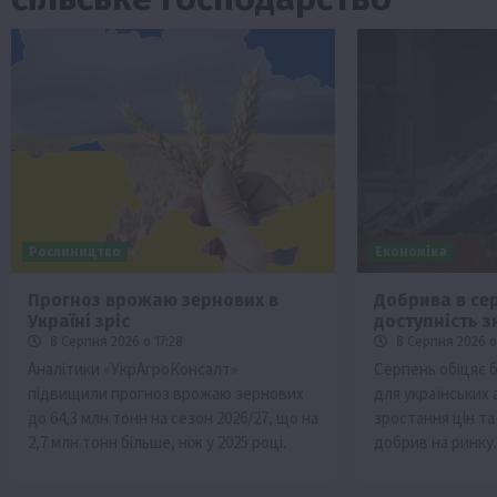
Рослиництво
Економіка
Прогноз врожаю зернових в
Добрива в сер
Україні зріс
доступність з
Бізнес
Економіка
Життя в селі
Новини
8 Серпня 2026 о 17:28
8 Серпня 2026 о
ТОП1
Фермерство
Аналітики «УкрАгроКонсалт»
Серпень обіцяє 
підвищили прогноз врожаю зернових
для українських 
Аграрії отримають кредити до 10 млн 
до 64,3 млн тонн на сезон 2026/27, що на
зростання цін т
Sense Bank
2,7 млн тонн більше, ніж у 2025 році.
добрив на ринку
4 Серпня 2026 о 12:08