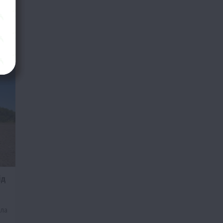
ння
ід
ла