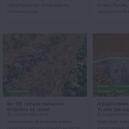
сигналізуючи про значні зміни на
останні 20 років,
світовому ринку.
продовольчу без
Бізнес
Економі
Фермерство
Новини
Події
No-till: скільки пального
Аграрії отри
потрібно на сезон
10 млн грн ві
4 Серпня 2026 о 20:28
4 Серпня 2026 о
Технологія no-till дозволяє значно
Sense Bank запр
скоротити витрати пального на гектар,
кредитування «