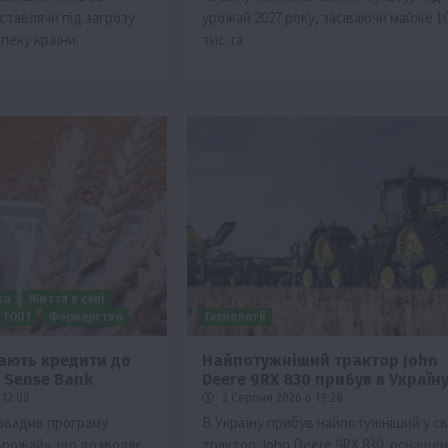
 ставлячи під загрозу
урожай 2027 року, засіваючи майже 1
пеку країни.
тис. га.
ка
Життя в селі
ТОП1
Фермерство
Технології
мають кредити до
Найпотужніший трактор John
д Sense Bank
Deere 9RX 830 прибув в Україн
 12:08
3 Серпня 2026 о 19:28
овадив програму
В Україну прибув найпотужніший у сві
Врожай», що дозволяє
трактор John Deere 9RX 830, оснаще