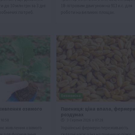
и до 10 млн грн за 3 дні
18-літровим двигуном на 913 к.с. для
робничих потреб.
роботи на великих площах.
Економіка
живлення озимого
Пшениця: ціна впала, фермери
и
роздумах
 10:58
3 Серпня 2026 о 07:28
нє живлення озимого
Українські фермери переживають
им для формування
складні часи: ціна на пшеницю різко