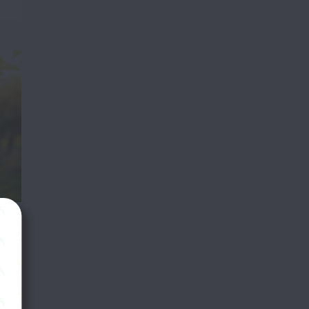
е
ю
о