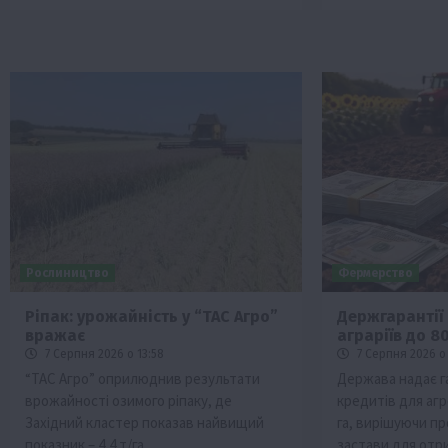
Рослиництво
Фермерство
Ріпак: урожайність у “ТАС Агро”
Держгарантії 
вражає
аграріїв до 8
7 Серпня 2026 о 13:58
7 Серпня 2026 о 
“ТАС Агро” оприлюднив результати
Держава надає г
врожайності озимого ріпаку, де
кредитів для аг
Західний кластер показав найвищий
га, вирішуючи п
показник – 4,4 т/га.
застави для отр