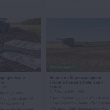
Кіровоградщина
кредитів для
Жнива на Кіровоградщині:
0%
зібрано понад 2,3 млн тонн
зерна
11:28
7 Серпня 2026 о 10:28
арантії до 80%
Аграрії Кіровоградщини зібрали пона
ропідприємств до 500
2,3 мільйона тонн зерна, обмолотив
роблему нестачі
97% площ ранніх зернових культур.
имання фінансування.