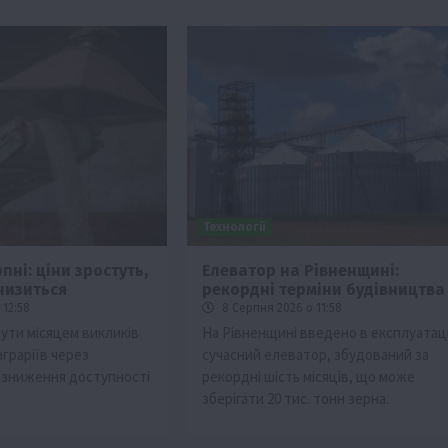
Технології
пні: ціни зростуть,
Елеватор на Рівненщині:
низиться
рекордні терміни будівництва
Події
Наука
Новини
Події
Регіони
ТОП1
Туризм
 12:58
8 Серпня 2026 о 11:58
Фермерство
Франківщина
бути місяцем викликів
На Рівненщині введено в експлуатац
аграріїв через
сучасний елеватор, збудований за
грн від
У Карпатах виявили рідкісний гриб Свиня
а зниження доступності
рекордні шість місяців, що може
вухо
.
зберігати 20 тис. тонн зерна.
7 Серпня 2026 о 17:28