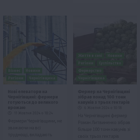
Життя в селі
Новини
Регіони
Суспільство
Бізнес
Новини
Фермерство
Регіони
Чернігівщина
Чернігівщина
Нові елеватори на
Фермер на Чернігівщині
Чернігівщині: фермери
зібрав понад 100 тонн
готуються до великого
кавунів з трьох гектарів
врожаю
6 Жовтня 2024 о 10:18
11 Жовтня 2024 о 18:24
На Чернігівщині фермер
Фермери Чернігівщини, не
Роман Литвиненко зібрав
зважаючи на всі
більше 100 тонн кавунів зі
труднощі, вкладають
своїх трьох гектарів