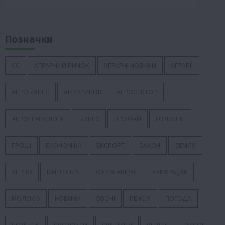
Позначки
ЄС
АГРАРНИЙ РИНОК
АГРАРНІ НОВИНИ
АГРАРІЇ
АГРОБІЗНЕС
АГРОРИНОК
АГРОСЕКТОР
АГРОТЕХНОЛОГІЇ
БІЗНЕС
ВРОЖАЙ
ГОЛОВНЕ
ГРОШІ
ЕКОНОМІКА
ЕКСПОРТ
ЗАКОН
ЗЕМЛЯ
ЗЕРНО
КАРТОПЛЯ
КОРОНАВІРУС
КУКУРУДЗА
МОЛОКО
НОВИНИ
ОВОЧІ
ПЕНСІЯ
ПОГОДА