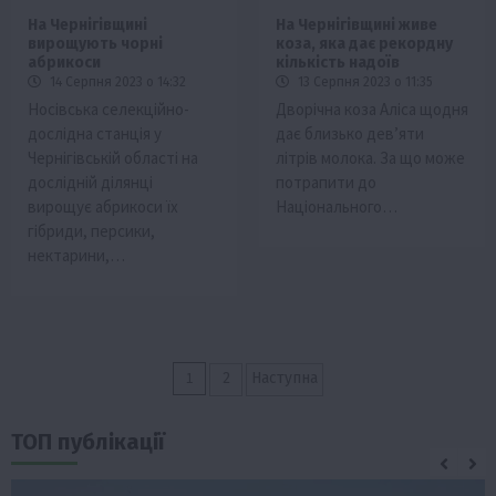
На Чернігівщині
На Чернігівщині живе
вирощують чорні
коза, яка дає рекордну
абрикоси
кількість надоїв
14 Серпня 2023 о 14:32
13 Серпня 2023 о 11:35
Носівська селекційно-
Дворічна коза Аліса щодня
дослідна станція у
дає близько дев’яти
Чернігівській області на
літрів молока. За що може
дослідній ділянці
потрапити до
вирощує абрикоси їх
Національного…
гібриди, персики,
нектарини,…
Пагінація
1
2
Наступна
записів
ТОП публікації