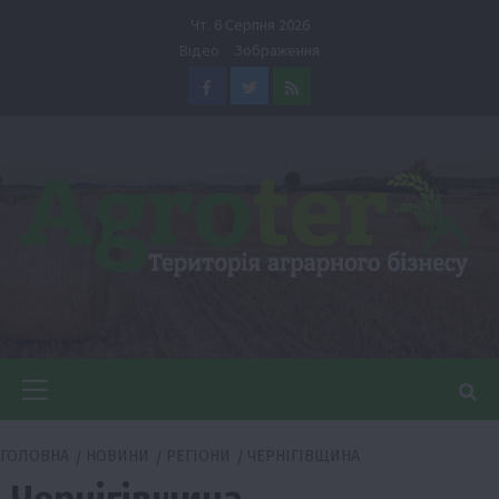
Перейти
Чт. 6 Серпня 2026
до
Відео
Зображення
вмісту
Facebook
Twitter
Feed
Головне
меню
ГОЛОВНА
НОВИНИ
РЕГІОНИ
ЧЕРНІГІВЩИНА
Чернігівщина