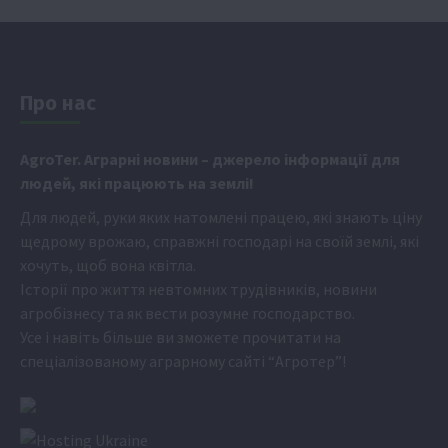
Про нас
Аgr
oTer. Аграрні новини
– джерело інформації для
людей, які працюють на землі!
Для людей, руки яких натомлені працею, які знають ціну
щедрому врожаю, справжні господарі на своїй землі, які
хочуть, щоб вона квітла.
Історії про життя невтомних трудівників, новини
агробізнесу та як вести розумне господарство.
Усе і навіть більше ви зможете прочитати на
спеціалізованому аграрному сайті
“Агротер”
!