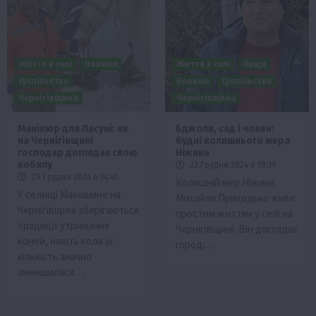
Життя в селі
Новини
Життя в селі
Люди
Суспільство
Новини
Суспільство
Чернігівщина
Чернігівщина
Манікюр для Ласуні: як
Бджоли, сад і човен:
на Чернігівщині
будні колишнього мера
господар доглядає свою
Ніжина
кобилу
22 Грудня 2024 о 19:19
29 Грудня 2024 о 14:41
Колишній мер Ніжина
У селищі Макошине на
Михайло Приходько живе
Чернігівщині зберігаються
простим життям у селі на
традиції утримання
Чернігівщині. Він доглядає
коней, навіть коли їх
город,…
кількість значно
зменшилася….