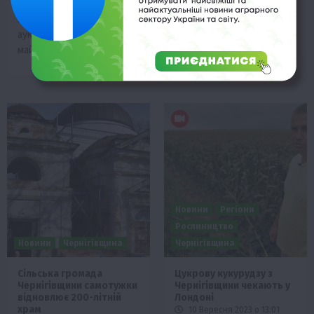
реалізував на
Григорію Долинському —
приватизаційному
…
аукціоні єдиний
майновий…
Новини
Регіони
Рослиництво
Новини
Чернігівщина
Чернігівщина
Сільська громада
Цукрову кукурудзу з
Чернігівщини самотужки
Чернігівщини чекають у
відновлює 200-літній
Лондоні
храм
10 Вересня 2023 о 13:01