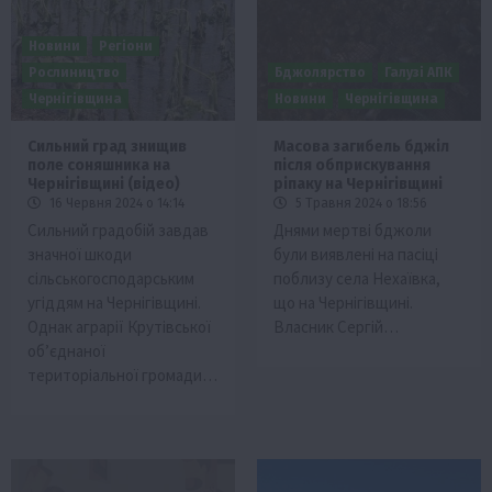
Новини
Регіони
Рослиництво
Бджолярство
Галузі АПК
Чернігівщина
Новини
Чернігівщина
Сильний град знищив
Масова загибель бджіл
поле соняшника на
після обприскування
Чернігівщині (відео)
ріпаку на Чернігівщині
16 Червня 2024 о 14:14
5 Травня 2024 о 18:56
Сильний градобій завдав
Днями мертві бджоли
значної шкоди
були виявлені на пасіці
сільськогосподарським
поблизу села Нехаївка,
угіддям на Чернігівщині.
що на Чернігівщині.
Однак аграрії Крутівської
Власник Сергій…
об’єднаної
територіальної громади…