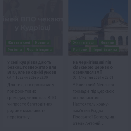
Життя в селі
Новини
Життя в селі
Новини
Регіони
Чернігівщина
Регіони
Чернігівщина
У селі Кудрівка дають
На Чернігівщині під
безкоштовне житло для
сільською церквою
ВПО, але за однієї умови
оселилися змії
1 Травня 2024 о 23:30
17 Квітня 2024 о 23:01
Для тих, хто проживає у
У Блистовій Менської
прифронтових
громади під церквою
громадах, являється ВПО
оселилися змії.
чи просто багатодітних
Настоятель храму-
родин є можливість
пам’ятки Різдва
переїхати у…
Пресвятої Богородиці
отець Антоній…