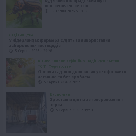
Куди зник колорадський жук:
пояснення експертів
5 Серпня 2026 о 20:58
Садівництво
У Нідерландах фермера судять за використання
заборонених пестицидів
5 Серпня 2026 о 20:28
Бізнес
Новини
Офіційно
Події
Суспільство
ТОП1
Фермерство
Оренда садової ділянки: як усе оформити
легально та без проблем
5 Серпня 2026 о 20:14
Економіка
Зростання цін на автоперевезення
зерна
5 Серпня 2026 о 19:58