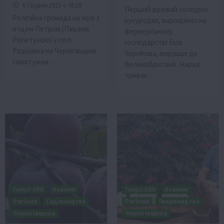
6 Грудня 2023 о 18:28
Перший врожай солодкої
Релігійна громада на чолі з
кукурудзи, вирощеної на
отцем Петром (Павлом
фермерському
Репетухою) у селі
господарстві біля
Радьківка на Чернігівщині
Чернігова, вирушає до
самотужки…
Великобританії. Наразі
триває…
Галузі АПК
Новини
Галузі АПК
Новини
Регіони
Садівництво
Регіони
Твариництво
Чернігівщина
Чернігівщина