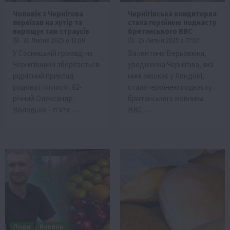
Чоловік з Чернігова
Чернігівська кондитерка
переїхав на хутір та
стала героїнею подкасту
вирощує там страусів
британського BBC
30 Липня 2025 о 13:00
25 Липня 2025 о 07:07
У Сосницькій громаді на
Валентина Верьовкіна,
Чернігівщині зберігається
уродженка Чернігова, яка
рідкісний приклад
нині мешкає у Лондоні,
родової тяглості. 62-
стала героїнею подкасту
річний Олександр
британського мовника
Володько – п’яте…
BBC….
Люди
Новини