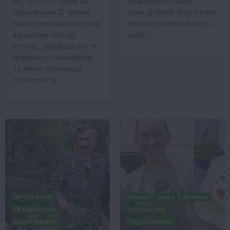
обстріл села Лукнів на
незвичною назвою –
Чернігівщині 27 травня
День-Добрий. Його історія
приніс непоправні втрати
почалася приблизно сто
аграрному сектору
років…
регіону, забравши життя
працівниці свиноферми
та тяжко поранивши
тракториста.
Життя в селі
Бізнес
Люди
Новини
Твариництво
Суспільство
Чернігівщина
Чернігівщина