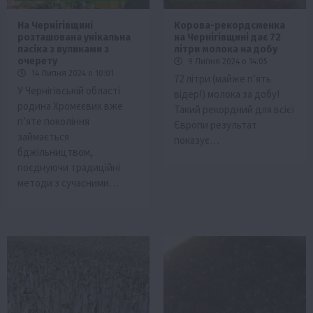
На Чернігівщині
Корова-рекордсменка
розташована унікальна
на Чернігівщині дає 72
пасіка з вуликами з
літри молока на добу
очерету
9 Липня 2024 о 14:05
14 Липня 2024 о 10:01
72 літри (майже п’ять
У Чернігівській області
відер!) молока за добу!
родина Хромєєвих вже
Такий рекордний для всієї
п’яте покоління
Європи результат
займається
показує…
бджільництвом,
поєднуючи традиційні
методи з сучасними…