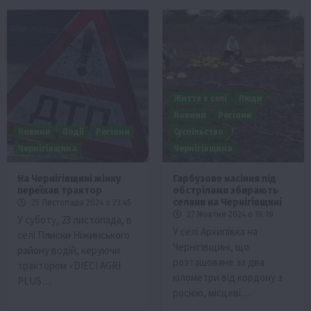
Життя в селі
Люди
Новини
Регіони
Новини
Події
Регіони
Суспільство
Чернігівщина
Чернігівщина
На Чернігівщині жінку
Гарбузове насіння під
переїхав трактор
обстрілами збирають
селяни на Чернігівщині
25 Листопада 2024 о 23:45
27 Жовтня 2024 о 19:19
У суботу, 23 листопада, в
У селі Архипівка на
селі Плиски Ніжинського
Чернігівщині, що
району водій, керуючи
розташоване за два
трактором «DIECI AGRI
кілометри від кордону з
PLUS…
росією, місцеві…