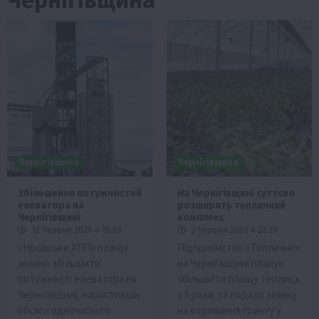
Чернігівщина
Чернігівщина
Збільшення потужностей
На Чернігівщині суттєво
елеватора на
розширять тепличний
Чернігівщині
комплекс
12 Червня 2026 о 16:58
2 Червня 2026 о 22:28
«Носівське ХПП» планує
Підприємство «Тепличне»
значно збільшити
на Чернігівщині планує
потужності елеватора на
збільшити площу теплиць
Чернігівщині, наростивши
у 5 разів та подало заявку
обсяги одночасного
на отримання гранту у