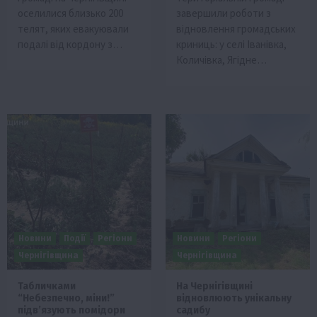
оселилися близько 200
завершили роботи з
телят, яких евакуювали
відновлення громадських
подалі від кордону з…
криниць: у селі Іванівка,
Количівка, Ягідне…
Новини
Події
Регіони
Новини
Регіони
Чернігівщина
Чернігівщина
Табличками
На Чернігівщині
“Небезпечно, міни!”
відновлюють унікальну
підвʼязують помідори
садибу