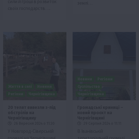
сили й гроші в розвиток
землі…
своїх господарств….
Новини
Регіони
Життя в селі
Новини
Суспільство
Регіони
Чернігівщина
Чернігівщина
20 телят вивезли з-під
Громадські криниці –
обстрілів на
новий проєкт на
Чернігівщину
Чернігівщині
26 Вересня 2024 о 11:30
29 Серпня 2024 о 11:11
У Новгород-Сіверській
В Іванівській
громаді на Чернігівщині
територіальній громаді