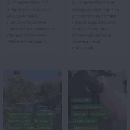
21 Серпня 2024 о 17:30
13 Серпня 2024 о 14:48
У Чернігівській області
Команда архітекторів та
місцеві мешканці
реставраторів взалися
підв’язують овочі на
негайно відновлювати
присадибних ділянках чи
садибу Покорщину,
городах табличками
історичний маєток в
“Небезпечно, міни!”,…
Козельці, який
повʼязаний…
Галузі АПК
Кіровоградщина
Бджолярство
Галузі АПК
Новини
Регіони
Життя в селі
Новини
Твариництво
Регіони
Чернігівщина
Чернігівщина