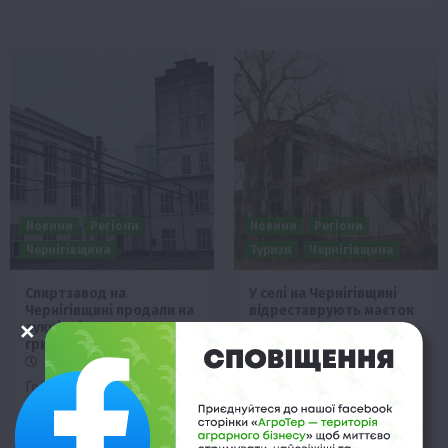
Новини
Регіони
Новини
Регіони
Чернігівщина
Туризм
Чернігівщина
Спиртзавод на
У селі на Чернігівщині
Чернігівщині продали на
відреставрують маєток
аукціоні за 45 млн
22 Лютого 2024 о 22:15
гривень
Команда реставраторів
21 Березня 2024 о 17:23
відновить
Голова Фонду держмайна
класицистичний маєток у
України Віталій Коваль
селі Пекарів на
заявив, що ФДМУ
Чернігівщині, що належав