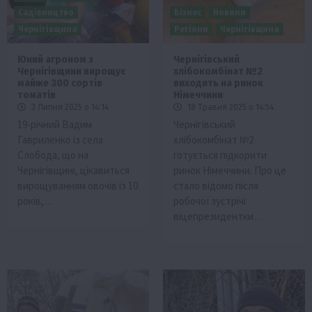
Садівництво
Бізнес
Новини
Чернігівщина
Регіони
Чернігівщина
Юний агроном з
Чернігівський
Чернігівщини вирощує
хлібокомбінат №2
майже 300 сортів
виходить на ринок
томатів
Німеччини
3 Липня 2025 о 14:14
18 Травня 2025 о 14:54
19-річний Вадим
Чернігівський
Гавриленко із села
хлібокомбінат №2
Слобода, що на
готується підкорити
Чернігівщині, цікавиться
ринок Німеччини. Про це
вирощуванням овочів із 10
стало відомо після
років,…
робочої зустрічі
віцепрезидентки…