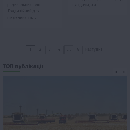
радикальних змін.
сусідами, а й…
Традиційний для
південних та…
Пагінація
1
…
2
3
4
8
Наступна
записів
ТОП публікації