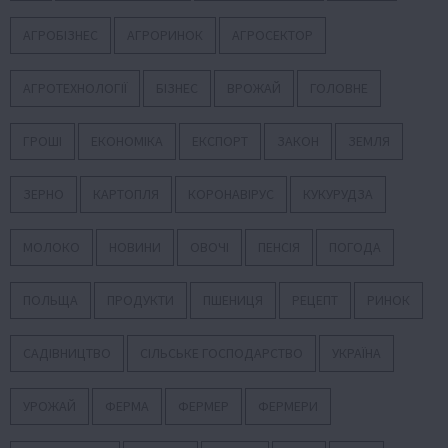
АГРОБІЗНЕС
АГРОРИНОК
АГРОСЕКТОР
АГРОТЕХНОЛОГІЇ
БІЗНЕС
ВРОЖАЙ
ГОЛОВНЕ
ГРОШІ
ЕКОНОМІКА
ЕКСПОРТ
ЗАКОН
ЗЕМЛЯ
ЗЕРНО
КАРТОПЛЯ
КОРОНАВІРУС
КУКУРУДЗА
МОЛОКО
НОВИНИ
ОВОЧІ
ПЕНСІЯ
ПОГОДА
ПОЛЬЩА
ПРОДУКТИ
ПШЕНИЦЯ
РЕЦЕПТ
РИНОК
САДІВНИЦТВО
СІЛЬСЬКЕ ГОСПОДАРСТВО
УКРАЇНА
УРОЖАЙ
ФЕРМА
ФЕРМЕР
ФЕРМЕРИ