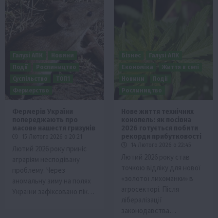
Галузі АПК
Новини
Бізнес
Галузі АПК
Події
Рослиництво
Економіка
Життя в селі
Суспільство
ТОП1
Новини
Події
Фермерство
Рослиництво
Фермерів України
Нове життя технічних
попереджають про
конопель: як посівна
масове нашестя гризунів
2026 готується побити
рекорди прибутковості
15 Лютого 2026 о 20:21
14 Лютого 2026 о 22:45
Лютий 2026 року приніс
Лютий 2026 року став
аграріям несподівану
точкою відліку для нової
проблему. Через
«золотої лихоманки» в
аномальну зиму на полях
агросекторі. Після
України зафіксовано пік…
лібералізації
законодавства…