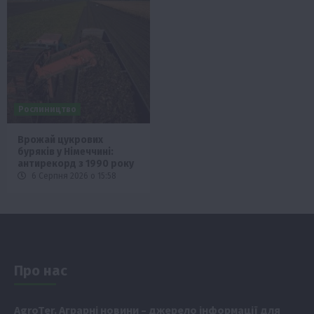
Рослиництво
Врожай цукрових
буряків у Німеччині:
антирекорд з 1990 року
6 Серпня 2026 о 15:58
Про нас
Аgr
oTer. Аграрні новини
– джерело інформації для