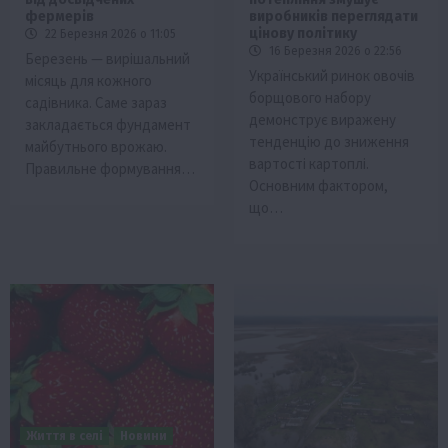
фермерів
виробників переглядати
цінову політику
22 Березня 2026 о 11:05
16 Березня 2026 о 22:56
Березень — вирішальний
Український ринок овочів
місяць для кожного
борщового набору
садівника. Саме зараз
демонструє виражену
закладається фундамент
тенденцію до зниження
майбутнього врожаю.
вартості картоплі.
Правильне формування…
Основним фактором,
що…
Життя в селі
Новини