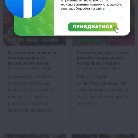
Бізнес
Економіка
Життя в селі
Новини
Бізнес
Життя в селі
Події
ТОП1
Новини
Події
Поради
Фермерство
Як зберігати врожай без
Які нові культури стають
холодильників та
рентабельними через
промислових камер
потепління в Україні
17 Лютого 2026 о 22:53
17 Лютого 2026 о 15:36
Сучасне овочівництво
Клімат в Україні
сильно залежить від
змінюється швидше, ніж
енергоресурсів, проте
ми встигаємо оновлювати
досвідчені фермери
підручники з агрономії. Те,
доводять: зберегти
що десять…
врожай свіжим можна і…