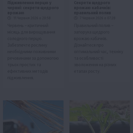
Підживлення перцю у
Секрети щедрого
червні: секрети щедрого
врожаю кабачків:
врожаю
правильний полив
11 Червня 2026 о 20:58
7 Червня 2026 о 07:28
Червень – критичний
Правильний полив –
місяць для вирощування
запорука щедрого
солодкого перцю.
врожаю кабачків.
Забезпечте рослину
Дізнайтеся про
необхідними поживними
оптимальний час, техніку
речовинами за допомогою
та особливості
трьох простих та
зволоження на різних
ефективних методів
етапах росту.
підживлення.