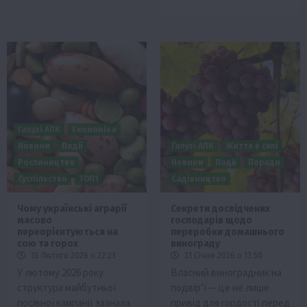
Галузі АПК
Економіка
Новини
Події
Галузі АПК
Життя в селі
Рослиництво
Новини
Події
Поради
Суспільство
ТОП1
Садівництво
Чому українські аграрії
Секрети досвідчених
масово
господарів щодо
переорієнтуються на
переробки домашнього
сою та горох
винограду
13 Лютого 2026 о 22:23
31 Січня 2026 о 13:50
У лютому 2026 року
Власний виноградник на
структура майбутньої
подвір’ї — це не лише
посівної кампанії зазнала
привід для гордості перед