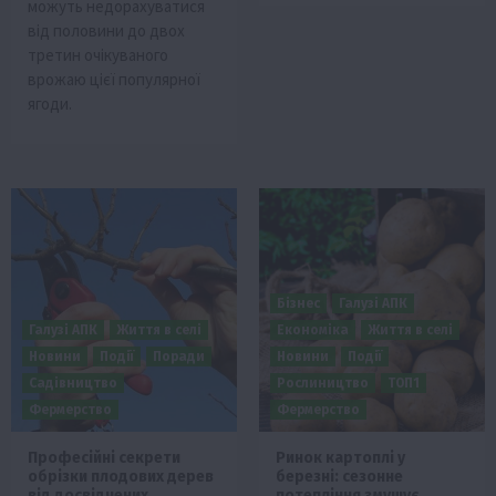
можуть недорахуватися
від половини до двох
третин очікуваного
врожаю цієї популярної
ягоди.
Бізнес
Галузі АПК
Галузі АПК
Життя в селі
Економіка
Життя в селі
Новини
Події
Поради
Новини
Події
Садівництво
Рослиництво
ТОП1
Фермерство
Фермерство
Професійні секрети
Ринок картоплі у
обрізки плодових дерев
березні: сезонне
від досвідчених
потепління змушує