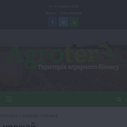
Перейти
Чт. 6 Серпня 2026
до
Відео
Зображення
вмісту
Facebook
Twitter
Feed
Головне
меню
ГОЛОВНА
НОВИНИ
УРОЖАЙ
урожай