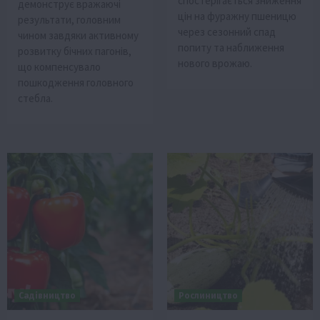
спостерігається зниження
демонструє вражаючі
цін на фуражну пшеницю
результати, головним
через сезонний спад
чином завдяки активному
попиту та наближення
розвитку бічних пагонів,
нового врожаю.
що компенсувало
пошкодження головного
стебла.
Садівництво
Рослиництво