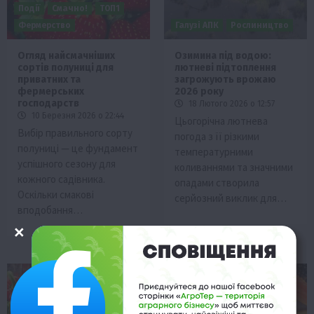
Події
Смачно!
ТОП1
Фермерство
Галузі АПК
Рослиництво
Огляд найсмачніших
Озимина під водою:
сортів полуниці для
лютневі підтоплення
приватних та
загрожують врожаю
фермерських
2026 року
господарств
18 Лютого 2026 о 12:57
10 Березня 2026 о 22:44
Цьогорічна лютнева
Вибір правильного сорту
погода з її різкими
полуниці — це фундамент
температурними
успішного сезону для
коливаннями та значними
кожного садівника.
опадами створила
Оскільки смакові
серйозний виклик для…
вподобання…