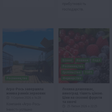
прибутковість
господарств.
Бізнес
Новини
Події
Рослиництво
Суспільство
ТОП1
Рослиництво
Фермерство
Агро-Рось завершила
Лохина дешевшає,
жнива ранніх зернових
виноград тішить ціною.
Ціни на сезонні фрукти
1 Серпня 2026 о 14:28
та овочі
Компанія «Агро-Рось-
25 Липня 2026 о 22:25
Інвест» успішно