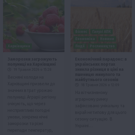
Бізнес
Галузі АПК
Економіка
Новини
Харківщина
Події
Рослиництво
Заморозки загрожують
Економічний парадокс: в
полуниці на Харківщині
українських портах
зникла різниця в ціні на
19 Травня 2026 о 15:28
пшеницю минулого та
Весняні холоди на
майбутнього сезонів
Харківщині призвели до
18 Травня 2026 о 12:09
значних втрат урожаю
На вітчизняному
полуниці. Аграрії регіону
аграрному ринку
очікують, що через
зафіксовано унікальну та
несприятливі погодні
вкрай нетипову для цього
умови, зокрема нічні
сезону ситуацію. В
заморозки та різкі
Україні…
перепади температур,