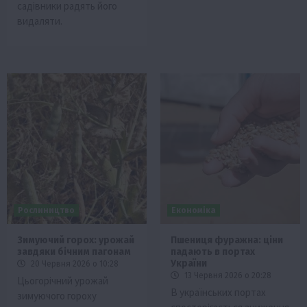
садівники радять його
видаляти.
Рослиництво
Економіка
Зимуючий горох: урожай
Пшениця фуражна: ціни
завдяки бічним пагонам
падають в портах
України
20 Червня 2026 о 10:28
13 Червня 2026 о 20:28
Цьогорічний урожай
В українських портах
зимуючого гороху