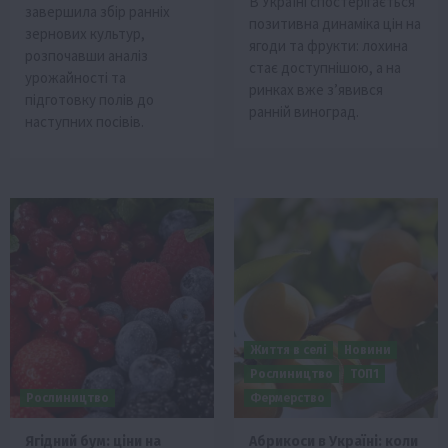
В Україні спостерігається
завершила збір ранніх
позитивна динаміка цін на
зернових культур,
ягоди та фрукти: лохина
розпочавши аналіз
стає доступнішою, а на
урожайності та
ринках вже з’явився
підготовку полів до
ранній виноград.
наступних посівів.
Життя в селі
Новини
Рослиництво
ТОП1
Рослиництво
Фермерство
Ягідний бум: ціни на
Абрикоси в Україні: коли