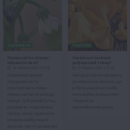
Садівництво
Галузі АПК
Перша квітка перцю:
Українські лисички:
обривати чи ні?
дефіцитний товар?
24 Червня 2026 о 07:28
21 Червня 2026 о 13:28
Наприкінці червня
Негода в Європі призвела
городники часто
до неврожаю лисичок, що
спостерігають появу
робить українські гриби
першої квітки на розсаді
потенційно дефіцитним
перцю. Цей ранній бутон,
товаром на
відомий як «королівська
європейському ринку.
квітка», може здаватися
ознакою майбутнього
врожаю, проте досвідчені