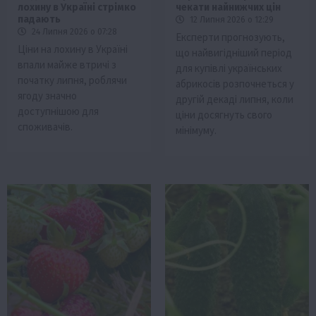
лохину в Україні стрімко
чекати найнижчих цін
падають
12 Липня 2026 о 12:29
24 Липня 2026 о 07:28
Експерти прогнозують,
Ціни на лохину в Україні
що найвигідніший період
впали майже втричі з
для купівлі українських
початку липня, роблячи
абрикосів розпочнеться у
ягоду значно
другій декаді липня, коли
доступнішою для
ціни досягнуть свого
споживачів.
мінімуму.