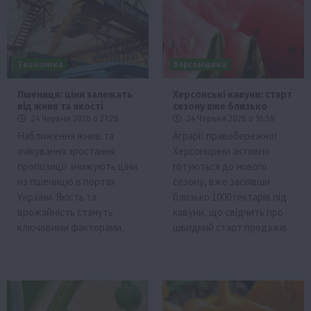
Економіка
Херсонщина
Пшениця: ціни залежать
Херсонські кавуни: старт
від жнив та якості
сезону вже близько
24 Червня 2026 о 21:28
24 Червня 2026 о 16:59
Наближення жнив та
Аграрії правобережної
очікування зростання
Херсонщини активно
пропозиції знижують ціни
готуються до нового
на пшеницю в портах
сезону, вже засіявши
України. Якість та
близько 1000 гектарів під
врожайність стануть
кавуни, що свідчить про
ключовими факторами.
швидкий старт продажів.