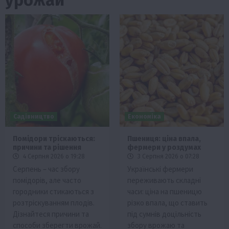
Садівництво
Економіка
Помідори тріскаються:
Пшениця: ціна впала,
причини та рішення
фермери у роздумах
4 Серпня 2026 о 19:28
3 Серпня 2026 о 07:28
Серпень – час збору
Українські фермери
помідорів, але часто
переживають складні
городники стикаються з
часи: ціна на пшеницю
розтріскуванням плодів.
різко впала, що ставить
Дізнайтеся причини та
під сумнів доцільність
способи зберегти врожай.
збору врожаю та