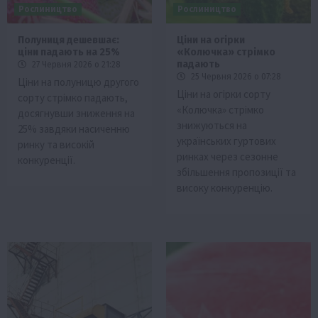
Рослиництво
Рослиництво
Полуниця дешевшає:
Ціни на огірки
ціни падають на 25%
«Колючка» стрімко
падають
27 Червня 2026 о 21:28
25 Червня 2026 о 07:28
Ціни на полуницю другого
Ціни на огірки сорту
сорту стрімко падають,
«Колючка» стрімко
досягнувши зниження на
знижуються на
25% завдяки насиченню
українських гуртових
ринку та високій
ринках через сезонне
конкуренції.
збільшення пропозиції та
високу конкуренцію.