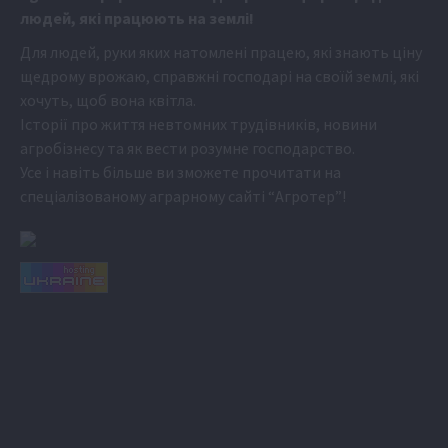
людей, які працюють на землі!
Для людей, руки яких натомлені працею, які знають ціну
щедрому врожаю, справжні господарі на своїй землі, які
хочуть, щоб вона квітла.
Історії про життя невтомних трудівників, новини
агробізнесу та як вести розумне господарство.
Усе і навіть більше ви зможете прочитати на
спеціалізованому аграрному сайті
“Агротер”
!