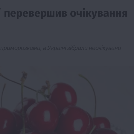
і перевершив очікування
риморозками, в Україні зібрали неочікувано
Події
Наука
Новини
Події
Регіони
ТОП1
Туризм
Фермерство
Франківщина
грн від
У Карпатах виявили рідкісний гриб Свиня
вухо
7 Серпня 2026 о 17:28