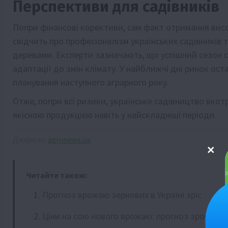
Перспективи для садівників
Попри фінансові корективи, сам факт отримання висо
свідчить про професіоналізм українських садівників 
деревами. Експерти зазначають, що успішний сезон 
адаптації до змін клімату. У найближчі дні ринок ост
планування наступного аграрного року.
Отже, попри всі ризики, українське садівництво вко
якісною продукцією навіть у найскладніші періоди.
Джерело:
agronews.ua
Читайте також:
Прогноз врожаю зернових в Україні зріс
Ціни на сою нового врожаю: прогноз зростанн