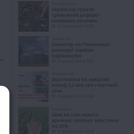
Рослиництво
Українські ґрунти:
тривожний дефіцит
поживних речовин
8 Серпня 2026 о 12:28
Технології
Елеватор на Рівненщині:
рекордні терміни
будівництва
ок
8 Серпня 2026 о 11:58
Фермерство
Агротехніка на аукціоні:
понад 2,2 млн грн стартової
ціни
8 Серпня 2026 о 11:28
Економіка
Ціни на сою нового
врожаю: прогноз зростання
на 25%
8 Серпня 2026 о 10:58