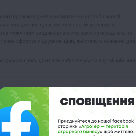
кого врожаю в умовах кліматичної нестабільності
та впровадження сучасних технологій догляду за
став можливим завдяки вчасному захисту насаджень та
аточно сформує підсумкові ціни, які стануть основою для
тре довело свою здатність забезпечувати внутрішній рин
я на 25%