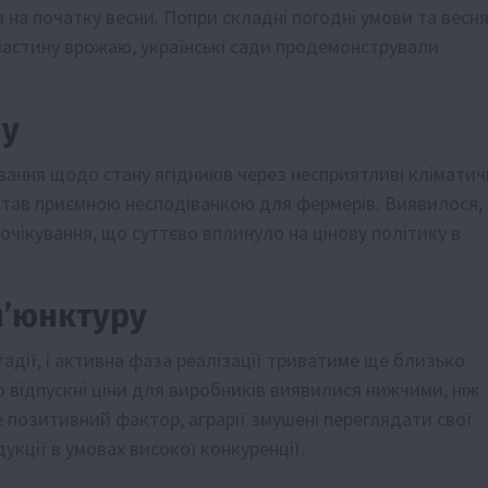
на початку весни. Попри складні погодні умови та весня
частину врожаю, українські сади продемонстрували
ну
вання щодо стану ягідників через несприятливі кліматич
 став приємною несподіванкою для фермерів. Виявилося,
чікування, що суттєво вплинуло на цінову політику в
н’юнктуру
тадії, і активна фаза реалізації триватиме ще близько
 відпускні ціни для виробників виявилися нижчими, ніж
е позитивний фактор, аграрії змушені переглядати свої
укції в умовах високої конкуренції.