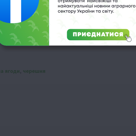
довольство
півріччя
на ягоди
,
черешня