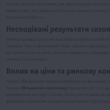
значно оптимістичнішими, ніж прогнозували експерти 
приморозки, які, здавалося б, мали знищити значну 
вражаючу стійкість.
Несподівані результати сезо
Навесні фахівці галузі висловлювали серйозні побою
чинники. Проте фактичний обсяг зібраної продукції
що пропозиція на ринку значно перевищує попередні о
сегменті кісточкових.
Вплив на ціни та ринкову ко
Наразі збір врожаю черешні перебуває на фінальній с
тижня.
Збільшення пропозиції
призвело до того, що
планувалося на старті сезону. Хоча для споживачів ц
фінансові очікування та шукати нові шляхи збуту прод