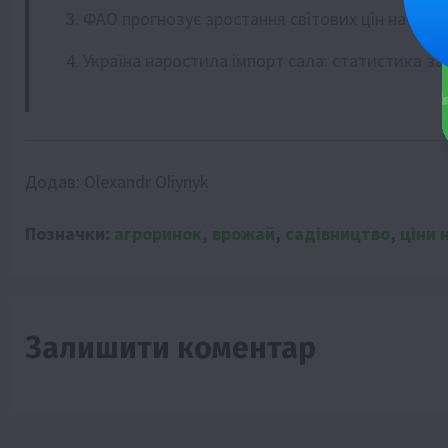
ФАО прогнозує зростання світових цін на про
Україна наростила імпорт сала: статистика за 
Додав:
Olexandr Oliynyk
Позначки:
агроринок
,
врожай
,
садівництво
,
ціни 
Залишити коментар