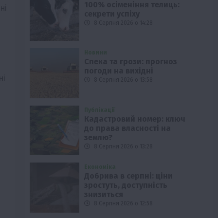
100% осіменіння телиць:
ні
секрети успіху
8 Серпня 2026 о 14:28
Новини
Спека та грози: прогноз
погоди на вихідні
ні
8 Серпня 2026 о 13:58
Публікації
Кадастровий номер: ключ
до права власності на
землю?
8 Серпня 2026 о 13:28
Економіка
Добрива в серпні: ціни
зростуть, доступність
знизиться
8 Серпня 2026 о 12:58