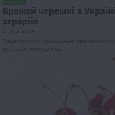
Садівництво
Врожай черешні в Україн
аграріїв
8 Липня 2026 о 12:58
Попри прогнози про знищення садів весняними п
великий врожай черешні.
Бізнес
Економіка
Життя в селі
Новини
ТОП1
Фермерство
Аграрії отримають кредити до 10 млн 
Sense Bank
4 Серпня 2026 о 12:08