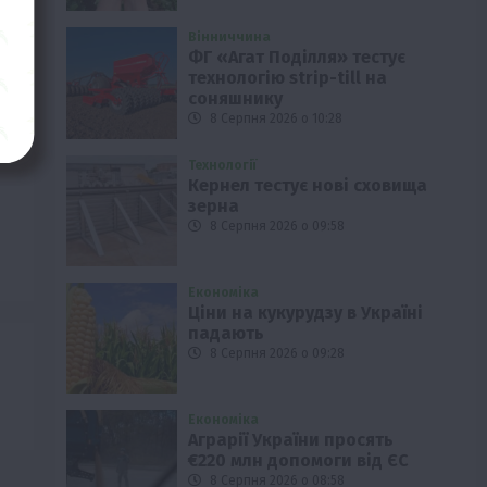
Вінниччина
ФГ «Агат Поділля» тестує
технологію strip-till на
соняшнику
8 Серпня 2026 о 10:28
Технології
Кернел тестує нові сховища
зерна
8 Серпня 2026 о 09:58
Економіка
Ціни на кукурудзу в Україні
падають
8 Серпня 2026 о 09:28
Економіка
Аграрії України просять
€220 млн допомоги від ЄС
8 Серпня 2026 о 08:58