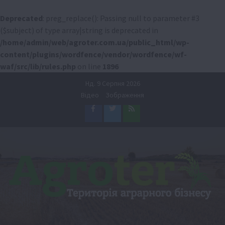
Deprecated
: preg_replace(): Passing null to parameter #3
($subject) of type array|string is deprecated in
/home/admin/web/agroter.com.ua/public_html/wp-
content/plugins/wordfence/vendor/wordfence/wf-
waf/src/lib/rules.php
on line
1896
Перейти
Нд. 9 Серпня 2026
до
Відео
Зображення
вмісту
Facebook
Twitter
Feed