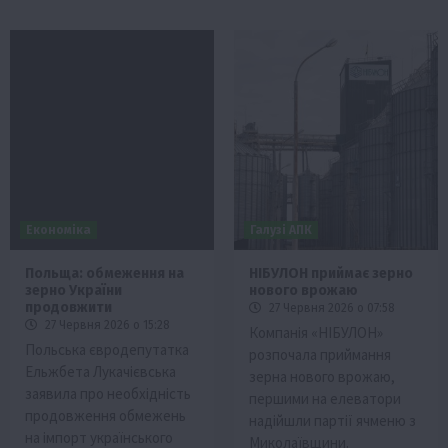
Економіка
Галузі АПК
Польща: обмеження на
НІБУЛОН приймає зерно
зерно України
нового врожаю
продовжити
27 Червня 2026 о 07:58
27 Червня 2026 о 15:28
Компанія «НІБУЛОН»
Польська євродепутатка
розпочала приймання
Ельжбета Лукачієвська
зерна нового врожаю,
заявила про необхідність
першими на елеватори
продовження обмежень
надійшли партії ячменю з
на імпорт українського
Миколаївщини.