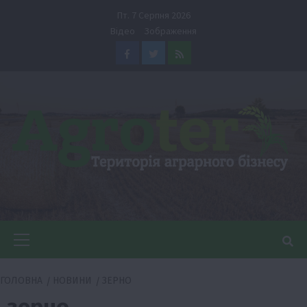
Перейти
Пт. 7 Серпня 2026
до
Відео
Зображення
вмісту
Facebook
Twitter
Feed
Головне
меню
ГОЛОВНА
НОВИНИ
ЗЕРНО
зерно