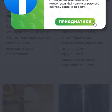
Туреччина прийняла
Вартість фрахту на
судно з краденим
зерно з України падає:
українським зерном
причини
23 Червня 2026 о 17:58
23 Червня 2026 о 15:58
Турецький порт
Попри наближення нового
Іскендерун прийняв судно
експортного сезону,
з 17 тис. тонн пшениці, яку
ставки фрахту на
окупанти незаконно
перевезення української
вивезли з порту
агропродукції
Севастополя.
продовжують
знижуватися через
надлишок тоннажу.