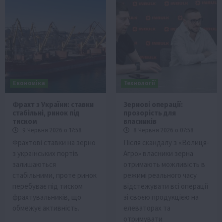
Економіка
Технології
Фрахт з України: ставки
Зернові операції:
стабільні, ринок під
прозорість для
тиском
власників
9 Червня 2026 о 17:58
8 Червня 2026 о 07:58
Фрахтові ставки на зерно
Після скандалу з «Волиця-
з українських портів
Агро» власники зерна
залишаються
отримають можливість в
стабільними, проте ринок
режимі реального часу
перебуває під тиском
відстежувати всі операції
фрахтувальників, що
зі своєю продукцією на
обмежує активність.
елеваторах та
отримувати