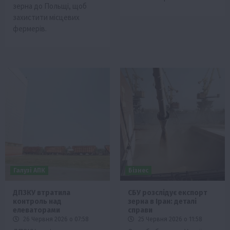
зерна до Польщі, щоб
захистити місцевих
фермерів.
Галузі АПК
Бізнес
ДПЗКУ втратила
СБУ розслідує експорт
контроль над
зерна в Іран: деталі
елеваторами
справи
26 Червня 2026 о 07:58
25 Червня 2026 о 11:58