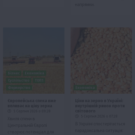
напрямки.
Бізнес
Економіка
Суспільство
ТОП1
Фермерство
Економіка
Європейська спека вже
Ціни на зерно в Україні:
впливає на ціну зерна
внутрішній ринок проти
світового
5 Серпня 2026 о 09:28
5 Серпня 2026 о 07:28
Хвиля спеки в
В Україні спостерігається
Центральній Європі
парадоксальна ситуація:
створює потенціал для