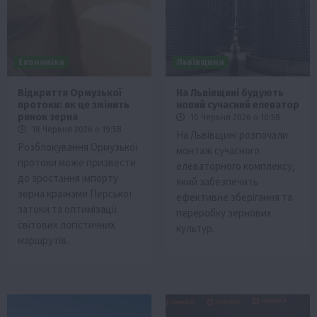
Економіка
Львівщина
Відкриття Ормузької
На Львівщині будують
протоки: як це змінить
новий сучасний елеватор
ринок зерна
10 Червня 2026 о 10:58
18 Червня 2026 о 19:58
На Львівщині розпочали
Розблокування Ормузької
монтаж сучасного
протоки може призвести
елеваторного комплексу,
до зростання імпорту
який забезпечить
зерна країнами Перської
ефективне зберігання та
затоки та оптимізації
переробку зернових
світових логістичних
культур.
маршрутів.