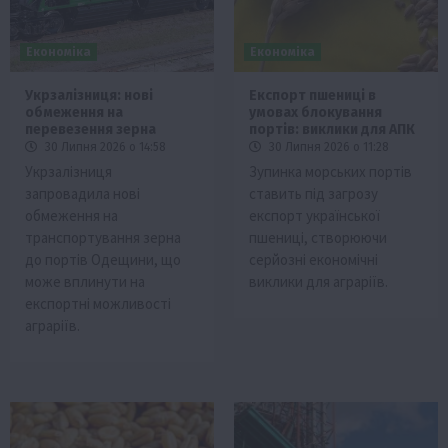
Економіка
Економіка
Укрзалізниця: нові
Експорт пшениці в
обмеження на
умовах блокування
перевезення зерна
портів: виклики для АПК
30 Липня 2026 о 14:58
30 Липня 2026 о 11:28
Укрзалізниця
Зупинка морських портів
запровадила нові
ставить під загрозу
обмеження на
експорт української
транспортування зерна
пшениці, створюючи
до портів Одещини, що
серйозні економічні
може вплинути на
виклики для аграріїв.
експортні можливості
аграріїв.