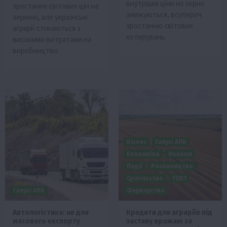
внутрішні ціни на зерно
зростання світових цін на
знижуються, всупереч
зернові, але українські
зростанню світових
аграрії стикаються з
котирувань.
високими витратами на
виробництво.
Бізнес
Галузі АПК
Економіка
Новини
Події
Рослиництво
Суспільство
ТОП1
Галузі АПК
Фермерство
Автологістика: не для
Кредити для аграріїв під
масового експорту
заставу врожаю за