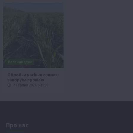
Рослиництво
Обробка насіння озимих:
запорука врожаю
7 Серпня 2026 о 11:58
Про нас