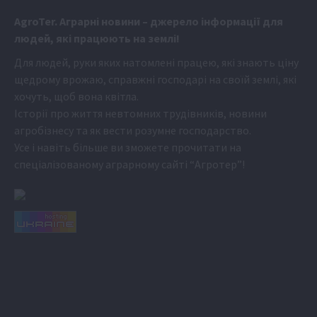
Аgr
oTer. Аграрні новини
– джерело інформації для
людей, які працюють на землі!
Для людей, руки яких натомлені працею, які знають ціну
щедрому врожаю, справжні господарі на своїй землі, які
хочуть, щоб вона квітла.
Історії про життя невтомних трудівників, новини
агробізнесу та як вести розумне господарство.
Усе і навіть більше ви зможете прочитати на
спеціалізованому аграрному сайті
“Агротер”
!