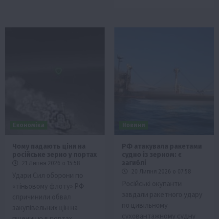
Економіка
Новини
Чому падають ціни на
РФ атакувала ракетами
російське зерно у портах
судно із зерном: є
загиблі
21 Липня 2026 о 15:58
20 Липня 2026 о 07:58
Удари Сил оборони по
Російські окупанти
«тіньовому флоту» РФ
завдали ракетного удару
спричинили обвал
по цивільному
закупівельних цін на
суховантажному судну
пшеницю в портах