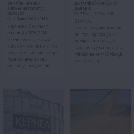
України: ризики
до Італії зросла до 24
зниження попиту у
доларів
2026/27
7 Липня 2026 о 17:58
9 Липня 2026 о 21:58
Вартість
Український експорт
транспортування зерна
пшениці у 2026/27 МР
до Італії зросла до 24
опиниться під тиском
доларів за тонну для
через зниження попиту з
суден класу хендісайз на
боку ключових імпортерів
тлі загальної стабілізації
та агресивну цінову
ринку костерів.
політику конкурентів.