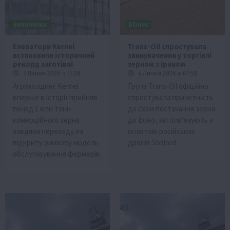
Економіка
Бізнес
Елеватори Kernel
Trans-Oil спростувала
встановили історичний
звинувачення у торгівлі
рекорд заготівлі
зерном з Іраном
7 Липня 2026 о 17:28
4 Липня 2026 о 07:58
Агрохолдинг Kernel
Група Trans-Oil офіційно
вперше в історії прийняв
спростувала причетність
понад 1 млн тонн
до схем постачання зерна
комерційного зерна
до Ірану, які пов’язують з
завдяки переходу на
оплатою російських
відкриту ринкову модель
дронів Shahed.
обслуговування фермерів.