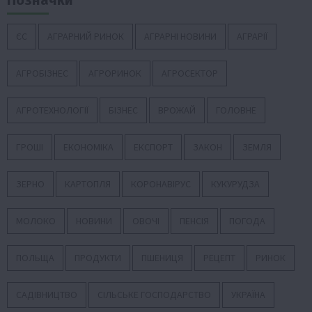
ЄС
АГРАРНИЙ РИНОК
АГРАРНІ НОВИНИ
АГРАРІЇ
АГРОБІЗНЕС
АГРОРИНОК
АГРОСЕКТОР
АГРОТЕХНОЛОГІЇ
БІЗНЕС
ВРОЖАЙ
ГОЛОВНЕ
ГРОШІ
ЕКОНОМІКА
ЕКСПОРТ
ЗАКОН
ЗЕМЛЯ
ЗЕРНО
КАРТОПЛЯ
КОРОНАВІРУС
КУКУРУДЗА
МОЛОКО
НОВИНИ
ОВОЧІ
ПЕНСІЯ
ПОГОДА
ПОЛЬЩА
ПРОДУКТИ
ПШЕНИЦЯ
РЕЦЕПТ
РИНОК
САДІВНИЦТВО
СІЛЬСЬКЕ ГОСПОДАРСТВО
УКРАЇНА