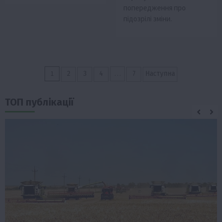
попередження про
підозрілі зміни.
Пагінація
1
…
2
3
4
7
Наступна
записів
ТОП публікації