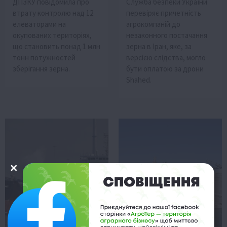
ДПЗКУ повідомила про
Служба безпеки України
втрату контролю над 12
перевіряє причетність
елеваторами на
агрокомпаній до
окупованих територіях,
незаконного постачання
що становить понад 1 млн
зерна в Іран, яке, за
тонн потужностей
версією слідства, могло
зберігання зерна.
бути оплатою за дрони
Shahed.
Економіка
Економіка