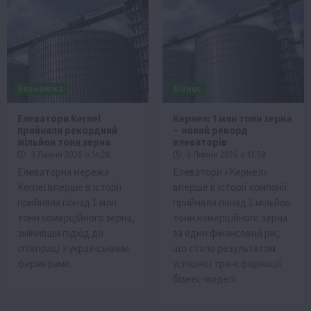
Економіка
Бізнес
Елеватори Kernel
Кернел: 1 млн тонн зерна
прийняли рекордний
– новий рекорд
мільйон тонн зерна
елеваторів
3 Липня 2026 о 14:28
3 Липня 2026 о 13:58
Елеваторна мережа
Елеватори «Кернел»
Kernel вперше в історії
вперше в історії компанії
прийняла понад 1 млн
прийняли понад 1 мільйон
тонн комерційного зерна,
тонн комерційного зерна
змінивши підхід до
за один фінансовий рік,
співпраці з українськими
що стало результатом
фермерами.
успішної трансформації
бізнес-моделі.