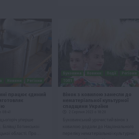
Буковина
Новини
Події
Регіони
а
Новини
Регіони
ТОП1
ині працює єдиний
Вінок з ковилою занесли до
иготовляє
нематеріальної культурної
ію
спадщини України
 08:41
2 Серпня 2023 о 18:20
цьогоріч уперше
Буковинський урочистий вінок з
с. Білівці Хотинської
ковилою додали до Національного
цької області. Про…
переліку нематеріальної культурної