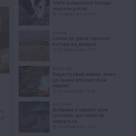
100% осіменіння телиць:
секрети успіху
8 Серпня 2026 о 14:28
Новини
Спека та грози: прогноз
погоди на вихідні
8 Серпня 2026 о 13:58
Публікації
Кадастровий номер: ключ
до права власності на
землю?
8 Серпня 2026 о 13:28
Економіка
Добрива в серпні: ціни
ано
зростуть, доступність
ней
знизиться
8 Серпня 2026 о 12:58