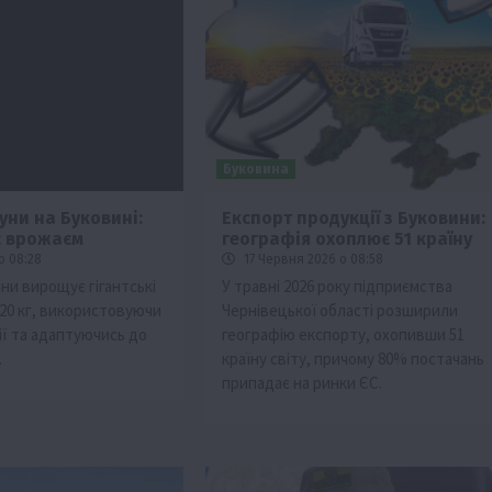
Буковина
вуни на Буковині:
Експорт продукції з Буковини:
є врожаєм
географія охоплює 51 країну
Події
Наука
Новини
Події
Регіони
ТОП1
Туризм
о 08:28
17 Червня 2026 о 08:58
Фермерство
Франківщина
ни вирощує гігантські
У травні 2026 року підприємства
 20 кг, використовуючи
Чернівецької області розширили
грн від
У Карпатах виявили рідкісний гриб Свиня
ії та адаптуючись до
географію експорту, охопивши 51
вухо
.
країну світу, причому 80% постачань
7 Серпня 2026 о 17:28
припадає на ринки ЄС.