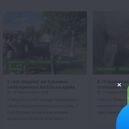
Буковина
Життя в селі
Новини
Регіони
Буковина
Нови
У селі Ширівці на Буковині
В 11 громада
запрацювала мобільна кухня
оголосили ка
14 Червня 2024 о 12:18
12 Червня 2024 о
У Недобоївській громаді Чернівецької
У понад 20 насел
області відкрили громадську кухню. У
оголосили каран
селі Ширівці мешканцям вперше
чуму свиней. Ві
продемонстрували можливості…