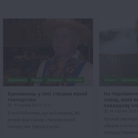
Буковина
Люди
Новини
Регіони
Бізнес
Буковин
Буковинець у селі створив музей
На Чернівечч
гончарства
завод, який в
лавандову ол
17 Серпня 2023 о 17:21
16 Серпня 2023 о
У селі Коболчин, що на Буковині, 84-
Урожай лаванди 
річний Іван Гончар створив музей
зібрали з поля у 
гончарства. Наразі у музеї…
громади Черніве