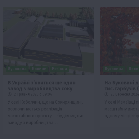
Буковина
Новини
Регіони
Буковина
Нови
В Україні зʼявиться ще один
На Буковині д
завод з виробництва соку
тис. гарбузів 
2 Травня 2025 о 09:04
25 Вересня 2024 
У селі Коболчин, що на Сокирянщині,
У селі Мамаївці 
розпочинається реалізація
масштабну вистав
масштабного проєкту — будівництво
одному місці зі
заводу з виробництва…