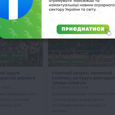
і АПК
Новини
ицтво
Буковина
Новини
ині будуть
У Британії зводять тепличний
руктові дерева в
комплекс, де будуть вирощува
суницю цілий рік
 о 08:17
13 Лютого 2024 о 12:40
и» (Чернівецька обл.)
Британська компанія The Summer Ber
участь у грантовій
Company будує на півдні країни
теплиця» для…
тепличний комплекс площею 16
гектарів,…