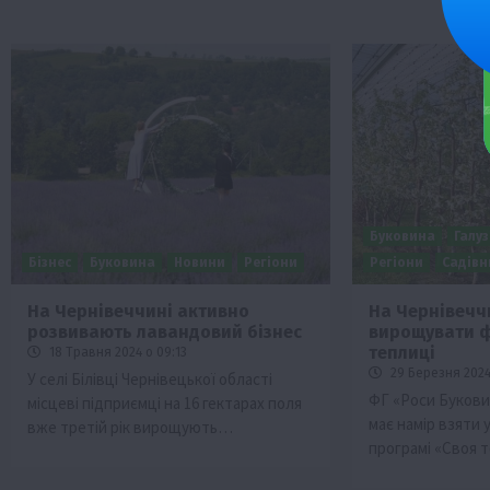
Буковина
Галуз
Бізнес
Буковина
Новини
Регіони
Регіони
Садівн
На Чернівеччині активно
На Чернівечч
розвивають лавандовий бізнес
вирощувати ф
теплиці
18 Травня 2024 о 09:13
29 Березня 2024
У селі Білівці Чернівецької області
ФГ «Роси Буковин
місцеві підприємці на 16 гектарах поля
має намір взяти 
вже третій рік вирощують…
програмі «Своя 