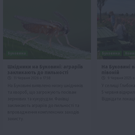
Буковина
Буковина
Нови
Шкідники на Буковині: аграріїв
На Буковині 
закликають до пильності
півоній
11 Червня 2026 о 17:58
9 Червня 2025 о
На Буковині виявлено низку шкідників
У селищі Глибока
та хвороб, що загрожують посівам
5 червня відкрил
зернових та кукурудзи. Фахівці
Відвідати лока
закликають аграріїв до пильності та
впровадження комплексних заходів
захисту.