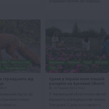
спадщини України. Ця традиція…
і АПК
Життя в селі
Буковина
Новини
Події
Регіони
и
Твариництво
ТОП1
и страждають від
Єдине в Україні поле півоній
ць
розцвіло на Буковині (Фото)
08:25
30 Травня 2023 о 10:43
олювання під час дії
В Чернівецькій області поле півоній
а Буковині у кілька
відкриють для відвідувачів червня.
я кількість…
Упродовж 11 днів охочі зможуть