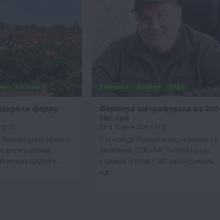
ни
Регіони
Буковина
Новини
Події
відкрили ферму
Фермера оштрафували на 200
тис. грн
 16:20
8 Травня 2025 о 12:13
 Чернівецької області
Олександр Поворознюк, керівник та
и ферму півоній.
засновник ТОВ «АФ П’ятихатська»,
цію можна щодня з…
отримав штраф у 200 тисяч гривень
від…