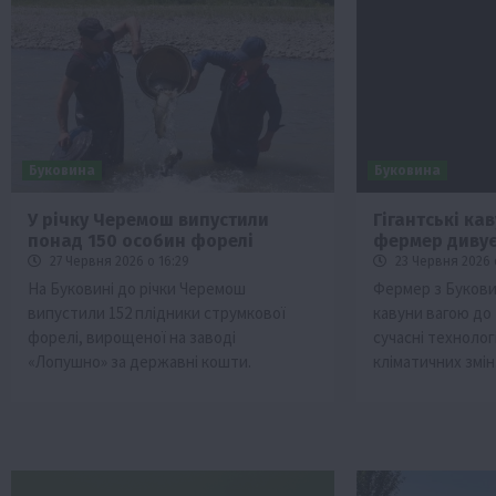
Буковина
Буковина
У річку Черемош випустили
Гігантські ка
понад 150 особин форелі
фермер диву
Бізнес
Економіка
Життя в селі
Новини
27 Червня 2026 о 16:29
23 Червня 2026 
ТОП1
Фермерство
На Буковині до річки Черемош
Фермер з Букови
випустили 152 плідники струмкової
кавуни вагою до
Аграрії отримають кредити до 10 млн 
форелі, вирощеної на заводі
сучасні технолог
Sense Bank
«Лопушно» за державні кошти.
кліматичних змін
4 Серпня 2026 о 12:08