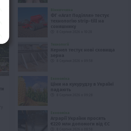
Вінниччина
ФГ «Агат Поділля» тестує
технологію strip-till на
соняшнику
8 Серпня 2026 о 10:28
Технології
Кернел тестує нові сховища
зерна
8 Серпня 2026 о 09:58
Економіка
Ціни на кукурудзу в Україні
ти
падають
8 Серпня 2026 о 09:28
ry
Економіка
Аграрії України просять
€220 млн допомоги від ЄС
8 Серпня 2026 о 08:58