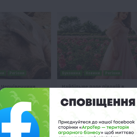
ни
Регіони
Буковина
Новини
Регіони
х Чернівеччини
Найбільше поле півоній в
рантин
Україні розквітло на Буковині
(Фото)
 22:02
21 Травня 2024 о 21:24
ених пунктах області
Найбільше півонієве поле в Україні
тин через африканську
розквітло в селищі Глибока на
рус виявили у…
Буковині. На площі 4 гектари…