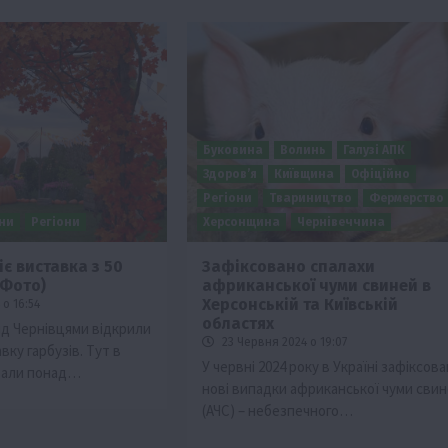
Буковина
Волинь
Галузі АПК
Здоров’я
Київщина
Офіційно
Регіони
Твариництво
Фермерство
ни
Регіони
Херсонщина
Чернівеччина
іє виставка з 50
Зафіксовано спалахи
(Фото)
африканської чуми свиней в
Херсонській та Київській
о 16:54
областях
під Чернівцями відкрили
23 Червня 2024 о 19:07
ку гарбузів. Тут в
У червні 2024 року в Україні зафіксов
брали понад…
нові випадки африканської чуми сви
(АЧС) – небезпечного…