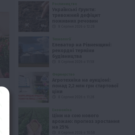
Рослиництво
Українські ґрунти:
тривожний дефіцит
поживних речовин
8 Серпня 2026 о 12:28
Технології
Елеватор на Рівненщині:
рекордні терміни
будівництва
8 Серпня 2026 о 11:58
Фермерство
Агротехніка на аукціоні:
понад 2,2 млн грн стартової
ціни
8 Серпня 2026 о 11:28
Економіка
Ціни на сою нового
врожаю: прогноз зростання
на 25%
8 Серпня 2026 о 10:58