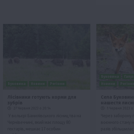
Буковина
Галуз
Буковина
Новини
Регіони
Новини
Регіон
Лісівники готують корми для
Села Буковин
зубрів
нашестя лиси
27 Червня 2023 о 20:14
1 Червня 2023 о 
У вольєрі Банилівського лісництва на
Через заборону п
Чернівеччині, який має площу 80
воєнного стану н
гектарів, мешкає 17 особин
разів збільшилас