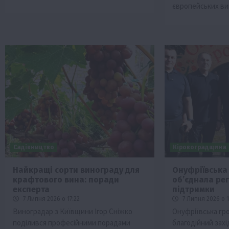
європейських ви
Садівництво
Кіровоградщина
Найкращі сорти винограду для
Онуфріївська
крафтового вина: поради
об’єднала ре
експерта
підтримки
7 Липня 2026 о 17:22
7 Липня 2026 о 1
Виноградар з Київщини Ігор Сніжко
Онуфріївська гр
поділився професійними порадами
благодійний зах