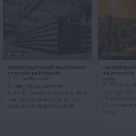
Київщина
Рослиництво
Metsys будує новий виробничий
Європейський
комплекс на Київщині
під загрозою
спеку
7 Липня 2026 о 21:28
7 Липня 2026 о 
Компанія Metsys розпочала
Екстремальна сп
будівництво масштабного виробничого
ріст картоплі, щ
комплексу на Київщині, площа якого
обсяги та якіст
сягне 60 тисяч квадратних метрів.
сезону.