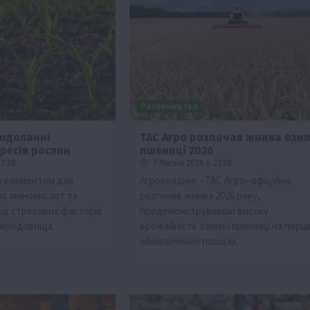
Рослиництво
подоланні
ТАС Агро розпочав жнива озим
тресів рослин
пшениці 2026
Події
Наука
Новини
Події
Регіони
ТОП1
Туризм
2:28
7 Липня 2026 о 21:58
Фермерство
Франківщина
м елементом для
Агрохолдинг «ТАС Агро» офіційно
х амінокислот та
розпочав жнива 2026 року,
грн від
У Карпатах виявили рідкісний гриб Свиня
від стресових факторів
продемонструвавши високу
вухо
середовища.
врожайність озимої пшениці на перш
7 Серпня 2026 о 17:28
обмолочених площах.