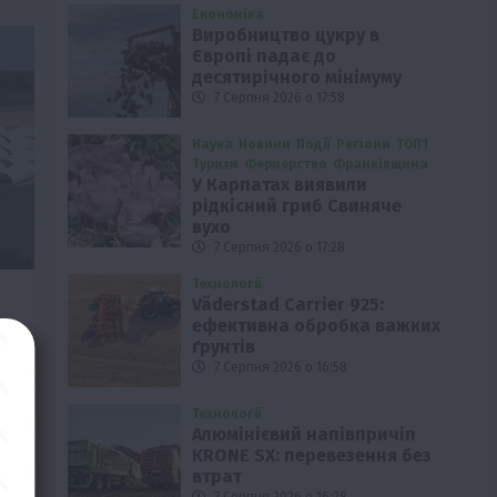
Економіка
Виробництво цукру в
Європі падає до
десятирічного мінімуму
7 Серпня 2026 о 17:58
Наука
Новини
Події
Регіони
ТОП1
Туризм
Фермерство
Франківщина
У Карпатах виявили
рідкісний гриб Свиняче
вухо
7 Серпня 2026 о 17:28
Технології
Väderstad Carrier 925:
ефективна обробка важких
ґрунтів
7 Серпня 2026 о 16:58
во
Технології
Алюмінієвий напівпричіп
KRONE SX: перевезення без
втрат