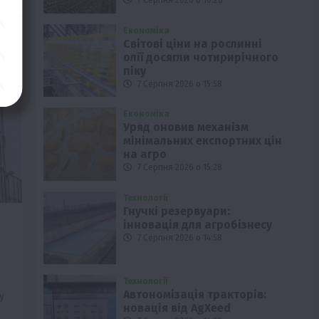
7 Серпня 2026 о 16:28
Економіка
Світові ціни на рослинні
олії досягли чотирирічного
піку
7 Серпня 2026 о 15:58
Економіка
Уряд оновив механізм
мінімальних експортних цін
на агро
7 Серпня 2026 о 15:28
Технології
Гнучкі резервуари:
інновація для агробізнесу
7 Серпня 2026 о 14:58
Технології
Автономізація тракторів:
у
новація від AgXeed