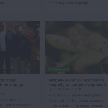
мог.
обслуговування фермерів.
Рослиництво
 громада
Антракноз сої: як розпізнати
гіони заради
хворобу та врятувати врожай
7 Липня 2026 о 14:28
4:58
Антракноз сої, викликаний грибком
омада провела
Colletotrichum truncatum, загрожує
ід «Єднаємося заради
посівам зниженням продуктивності т