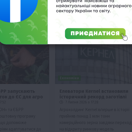
Економіка
БРР запускають
Елеватори Kernel встановили
ток до ЄС для агро
історичний рекорд заготівлі
7:52
7 Липня 2026 о 17:28
ОН» та ЄБРР
Агрохолдинг Kernel вперше в історії
коштовну програму
прийняв понад 1 млн тонн
, що допоможе
комерційного зерна завдяки переход
аріям адаптуватися до
на відкриту ринкову модель