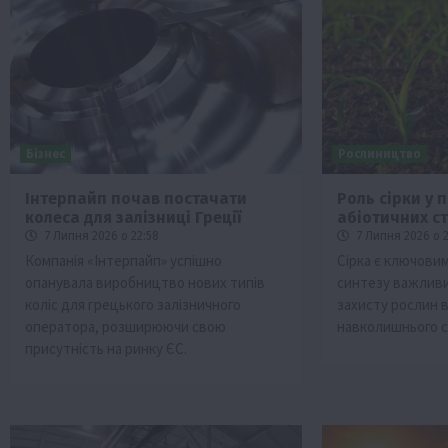
Бізнес
Рослиництво
Інтерпайп почав постачати
Роль сірки у 
колеса для залізниці Греції
абіотичних с
Бізнес
Економіка
Життя в селі
Новини
7 Липня 2026 о 22:58
7 Липня 2026 о 2
ТОП1
Фермерство
Компанія «Інтерпайп» успішно
Сірка є ключови
опанувала виробництво нових типів
синтезу важливи
Аграрії отримають кредити до 10 млн 
коліс для грецького залізничного
захисту рослин 
Sense Bank
оператора, розширюючи свою
навколишнього 
4 Серпня 2026 о 12:08
присутність на ринку ЄС.