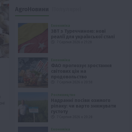
AgroНовини
Популярні
Економіка
ЗВТ з Туреччиною: нові
реалії для української сталі
7 Серпня 2026 о 21:28
Економіка
ФАО прогнозує зростання
світових цін на
продовольство
7 Серпня 2026 о 20:58
Рослиництво
й
Надранні посіви озимого
рні
ріпаку: чи варто знижувати
густоту
7 Серпня 2026 о 20:28
Економіка