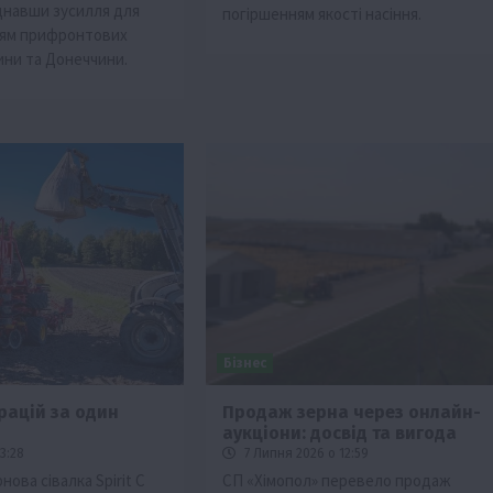
днавши зусилля для
погіршенням якості насіння.
ям прифронтових
ни та Донеччини.
Бізнес
ерацій за один
Продаж зерна через онлайн-
аукціони: досвід та вигода
3:28
7 Липня 2026 о 12:59
ова сівалка Spirit C
СП «Хімопол» перевело продаж