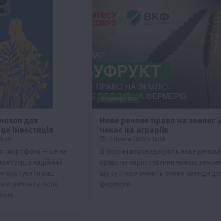
Фермерство
 чохол для
Нове речове право на землю: 
це інвестиція
чекає на аграріїв
9:28
7 Липня 2026 о 18:58
ля смартфона — це не
В Україні впроваджують нове речове
ксесуар, а надійний
право на користування чужою земле
ен врятувати ваш
що суттєво змінить умови оренди дл
ого ремонту після
фермерів.
іння.