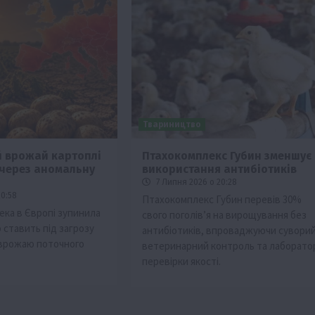
Твариництво
 врожай картоплі
Птахокомплекс Губин зменшує
 через аномальну
використання антибіотиків
7 Липня 2026 о 20:28
20:58
Птахокомплекс Губин перевів 30%
ека в Європі зупинила
свого поголів’я на вирощування без
о ставить під загрозу
антибіотиків, впроваджуючи сувори
ь врожаю поточного
ветеринарний контроль та лаборато
перевірки якості.