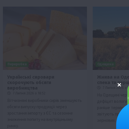
Переробка
Одещина
Українські сировари
Жнива на Оде
скорочують обсяги
спека та перш
виробництва
7 Липня 2026 о 1
7 Липня 2026 о 18:52
На Одещині чере
Вітчизняні виробники сирів зменшують
дефіцит вологи
обсяги випуску продукції через
раніше терміну, 
зростання імпорту з ЄС та сезонне
звітують про пе
зниження попиту на внутрішньому
зернових.
ринку.