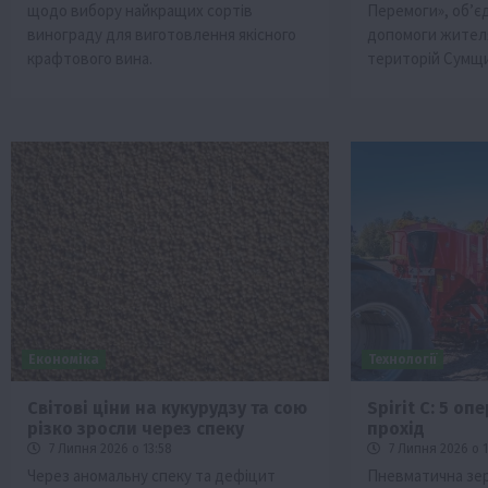
щодо вибору найкращих сортів
Перемоги», об’є
винограду для виготовлення якісного
допомоги жител
крафтового вина.
територій Сумщи
Економіка
Технології
Світові ціни на кукурудзу та сою
Spirit C: 5 оп
різко зросли через спеку
прохід
7 Липня 2026 о 13:58
7 Липня 2026 о 1
Через аномальну спеку та дефіцит
Пневматична зерн