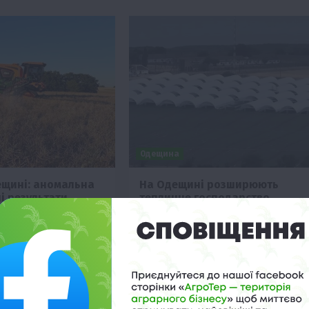
Одещина
щині: аномальна
На Одещині розширюють
і результати
тепличне господарство
8:28
7 Липня 2026 о 18:22
з аномальну спеку та
Аграрне підприємство на Одещині
 жнива стартували
планує у серпні розпочати будівницт
проте аграрії вже
75 нових теплиць для розширення
рші результати збору
асортименту овочів.