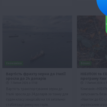
Економіка
Бізнес
Вартість фрахту зерна до Італії
НІБУЛОН та Є
зросла до 24 доларів
програму Кви
7 Липня 2026 о 17:58
7 Липня 2026 о 1
Вартість транспортування зерна до
Компанія «НІБУЛ
Італії зросла до 24 доларів за тонну для
запускають без
суден класу хендісайз на тлі загальної
«Квиток до ЄС»
стабілізації ринку костерів.
українським агр