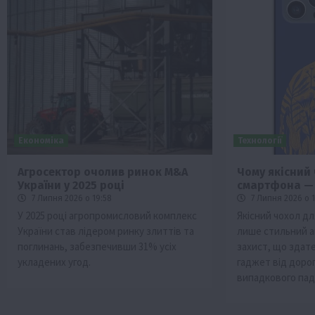
Економіка
Технології
Агросектор очолив ринок M&A
Чому якісний
України у 2025 році
смартфона — 
7 Липня 2026 о 19:58
7 Липня 2026 о 1
У 2025 році агропромисловий комплекс
Якісний чохол д
України став лідером ринку злиттів та
лише стильний а
поглинань, забезпечивши 31% усіх
захист, що здат
укладених угод.
гаджет від дорог
випадкового пад