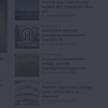
Робота морських портів:
оцінка НБУ станом на 2024
рік
7 Серпня 2026 о 19:58
Економіка
Металурги просять
скасувати підвищення
тарифів УЗ
7 Серпня 2026 о 19:28
Рослиництво
Глобальне потепління
що
зміщує ареали
вирощування картоплі
7 Серпня 2026 о 18:58
ю,
Твариництво
я
Україна наростила імпорт
сала: статистика за
півріччя
7 Серпня 2026 о 18:28