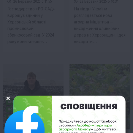
26 Березня 2025 о 11:55
23 Березня 2025 о 10:31
Господарство «РО-САД»
На півдні України
вирощує єдиний у
розглядається нова
Херсонській області
аграрна ініціатива —
промисловий
висадження оливкових
абрикосовий сад. У 2024
дерев на Херсонщині. Ідея
року вони вперше…
висадити…
Бізнес
Економіка
Новини
Тернопільщина
Фермерство
Новини
Регіони
Херсонщина
Херсонщина