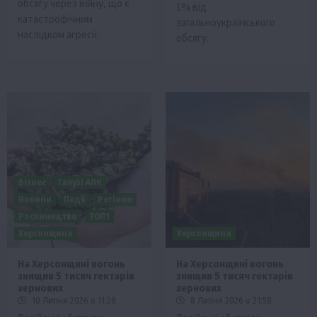
обсягу через війну, що є
1% від
катастрофічним
загальноукраїнського
наслідком агресії.
обсягу.
Бізнес
Галузі АПК
Новини
Події
Регіони
Рослиництво
ТОП1
Херсонщина
Херсонщина
На Херсонщині вогонь
На Херсонщині вогонь
знищив 5 тисяч гектарів
знищив 5 тисяч гектарів
зернових
зернових
10 Липня 2026 о 11:28
8 Липня 2026 о 21:58