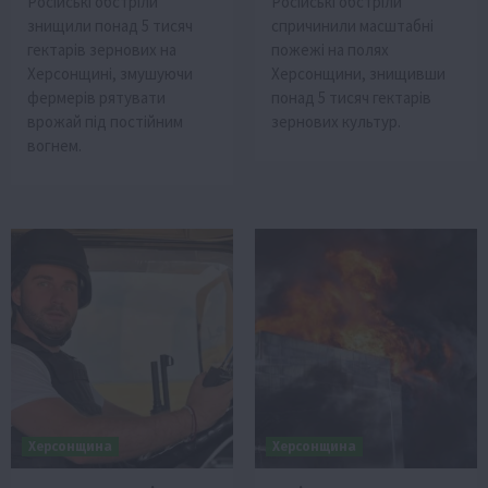
Російські обстріли
Російські обстріли
знищили понад 5 тисяч
спричинили масштабні
гектарів зернових на
пожежі на полях
Херсонщині, змушуючи
Херсонщини, знищивши
фермерів рятувати
понад 5 тисяч гектарів
врожай під постійним
зернових культур.
вогнем.
Херсонщина
Херсонщина