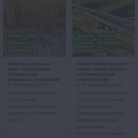
Новини
Події
Здоров’я
Новини
Фермерство
Регіони
Рослиництво
Херсонщина
Херсонщина
Пшениця згоріла до
На Херсонщині фіксують
жнив: на Херсонщині
спалах сарани: введено
частина полів
особливий режим
залишилась без врожаю
захисту рослин
2 Липня 2025 о 19:03
28 Червня 2025 о 14:06
Цього літа частина полів
У Херсонській області, на
на Херсонщині
території Борозенської
залишилась без врожаю –
сільської громади
у деяких селах пшениця
Бериславського району,
просто…
зафіксовано масове
розмноження
небезпечного шкідника…