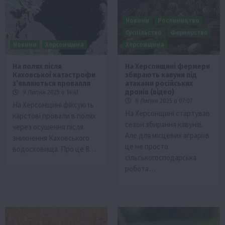
Новини
Рослиництво
Суспільство
Фермерство
Новини
Херсонщина
Херсонщина
На полях після
На Херсонщині фермери
Каховської катастрофи
збирають кавуни під
з’являються провалля
атаками російських
дронів (відео)
9 Липня 2025 о 14:41
8 Липня 2025 о 07:07
На Херсонщині фіксують
На Херсонщині стартував
карстові провали в полях
сезон збирання кавунів.
через осушення після
Але для місцевих аграріїв
зникнення Каховського
це не просто
водосховища. Про це 8…
сільськогосподарська
робота…