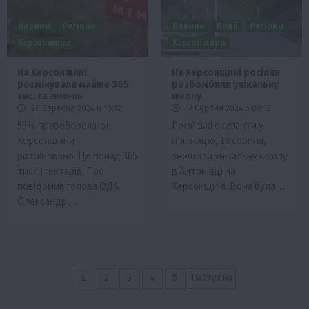
Новини
Регіони
Новини
Події
Регіони
Херсонщина
Херсонщина
На Херсонщині
На Херсонщині росіяни
розмінували майже 365
розбомбили унікальну
тис. га земель
школу
20 Вересня 2024 о 10:12
17 Серпня 2024 о 09:13
53% правобережної
Російські окупанти у
Херсонщини –
п’ятницю, 16 серпня,
розміновано. Це понад 365
знищили унікальну школу
тисяч гектарів. Про
в Антонівці на
повідомив голова ОДА
Херсонщині. Вона була…
Олександр…
Пагінація
1
2
3
4
5
Наступна
записів