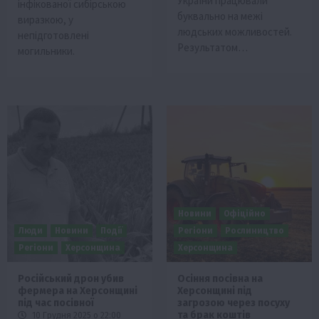
України працювали
інфікованої сибірською
буквально на межі
виразкою, у
людських можливостей.
непідготовлені
Результатом…
могильники.
Новини
Офіційно
Люди
Новини
Події
Регіони
Рослиництво
Регіони
Херсонщина
Херсонщина
Російський дрон убив
Осіння посівна на
фермера на Херсонщині
Херсонщині під
під час посівної
загрозою через посуху
та брак коштів
10 Грудня 2025 о 22:00