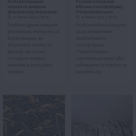
На Бериславщині
Росіяни атакували
окупанти знищили
КАБами птахофабрику
фермерську перевалку
«Чорнобаївська»
6 Липня 2026 о 18:58
6 Липня 2026 о 13:58
Російські дрони знищили
Російські війська завдали
фермерську перевалку на
удару керованими
Бериславщині, де
авіабомбами по
зберігалися техніка та
птахофабриці
врожай, що значно
«Чорнобаївська»,
ускладнює жнивну
спричинивши масштабні
кампанію для місцевих
руйнування та пожежу на
аграріїв.
виробництві.