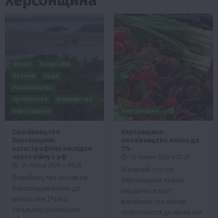
Бізнес
Галузі АПК
Новини
Події
Рослиництво
Суспільство
Фермерство
Херсонщина
Херсонщина
Овочівництво
Херсонщина:
Херсонщини:
овочівництво впало до
катастрофічні наслідки
1%
через війну з рф
22 Липня 2026 о 22:28
24 Липня 2026 о 09:28
Аграрний сектор
Виробництво овочів на
Херсонщини зазнав
Херсонщині впало до
нищівних втрат:
менше ніж 1% від
виробництво овочів
загальноукраїнського
скоротилося до менш ніж