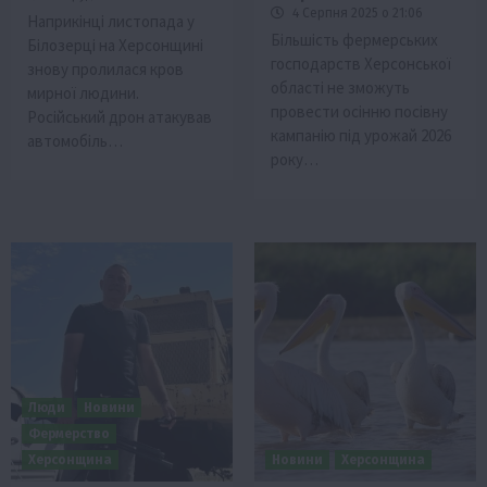
4 Серпня 2025 о 21:06
Наприкінці листопада у
Більшість фермерських
Білозерці на Херсонщині
господарств Херсонської
знову пролилася кров
області не зможуть
мирної людини.
провести осінню посівну
Російський дрон атакував
кампанію під урожай 2026
автомобіль…
року…
Люди
Новини
Фермерство
Херсонщина
Новини
Херсонщина