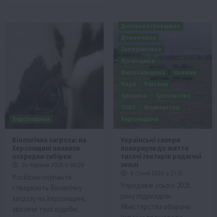
Дніпропетровщина
Донеччина
Запоріжчина
Луганщина
Миколаївщина
Новини
Події
Регіони
Сумщина
Суспільство
ТОП1
Фермерство
Херсонщина
Херсонщина
Біологічна загроза: на
Українські сапери
Херсонщині виявили
повернули до життя
осередки сибірки
тисячі гектарів родючої
землі
24 Червня 2026 о 08:28
8 Січня 2026 о 21:13
Російські окупанти
Упродовж усього 2025
створюють біологічну
року підрозділи
загрозу на Херсонщині,
Міністерства оборони
звозячи туші худоби,