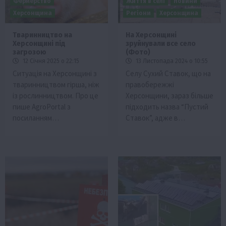
Фермерство
Життя в селі
Новини
Херсонщина
Регіони
Херсонщина
Тваринництво на
На Херсонщині
Херсонщині під
зруйнували все село
загрозою
(Фото)
12 Січня 2025 о 22:15
13 Листопада 2024 о 10:55
Ситуація на Херсонщині з
Селу Сухий Ставок, що на
тваринництвом гірша, ніж
правобережжі
із рослинництвом. Про це
Херсонщини, зараз більше
пише AgroPortal з
підходить назва “Пустий
посиланням…
Ставок”, адже в…