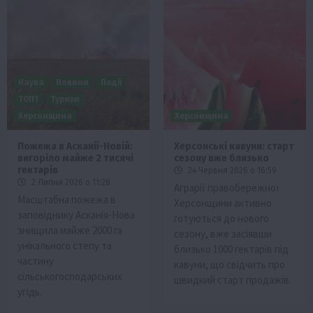
Наука
Новини
Події
ТОП1
Туризм
Херсонщина
Херсонщина
Пожежа в Асканії-Новій:
Херсонські кавуни: старт
вигоріло майже 2 тисячі
сезону вже близько
гектарів
24 Червня 2026 о 16:59
2 Липня 2026 о 11:28
Аграрії правобережної
Масштабна пожежа в
Херсонщини активно
заповіднику Асканія-Нова
готуються до нового
знищила майже 2000 га
сезону, вже засіявши
унікального степу та
близько 1000 гектарів під
частину
кавуни, що свідчить про
сільськогосподарських
швидкий старт продажів.
угідь.