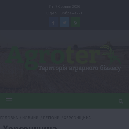
Перейти
Пт. 7 Серпня 2026
до
Відео
Зображення
вмісту
Facebook
Twitter
Feed
Головне
меню
ГОЛОВНА
НОВИНИ
РЕГІОНИ
ХЕРСОНЩИНА
Херсонщина