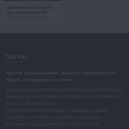
Держгарантії кредитів
для аграріїв до 80%
7 Серпня 2026 о 11:28
Про нас
Аgr
oTer. Аграрні новини
– джерело інформації для
людей, які працюють на землі!
Для людей, руки яких натомлені працею, які знають ціну
щедрому врожаю, справжні господарі на своїй землі, які
хочуть, щоб вона квітла.
Історії про життя невтомних трудівників, новини
агробізнесу та як вести розумне господарство.
Усе і навіть більше ви зможете прочитати на