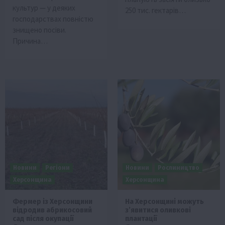
культур — у деяких
250 тис. гектарів…
господарствах повністю
знищено посіви.
Причина…
Новини
Регіони
Новини
Рослиництво
Херсонщина
Херсонщина
Фермер із Херсонщини
На Херсонщині можуть
відродив абрикосовий
з’явитися оливкові
сад після окупації
плантації