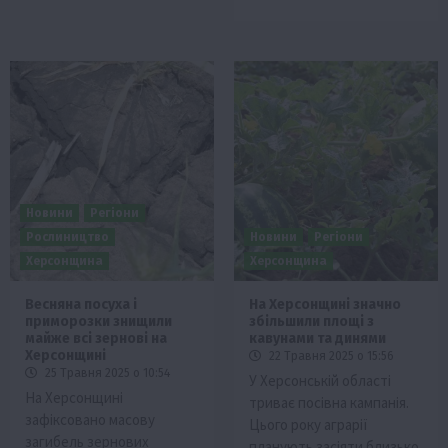
Новини
Регіони
Рослиництво
Новини
Регіони
Херсонщина
Херсонщина
Весняна посуха і
На Херсонщині значно
приморозки знищили
збільшили площі з
майже всі зернові на
кавунами та динями
Херсонщині
22 Травня 2025 о 15:56
25 Травня 2025 о 10:54
У Херсонській області
На Херсонщині
триває посівна кампанія.
зафіксовано масову
Цього року аграрії
загибель зернових
планують засіяти близько