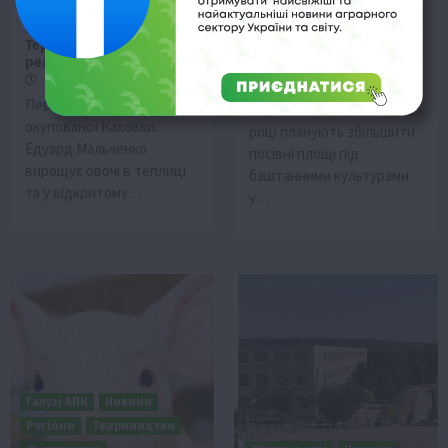
Як фермер із Каховки
На Херсонщині
збудував 40 теплиць на
збільшать площі для
Тернопільщині після
вирощування кавунів
релокації
14 Січня 2025 о 11:45
8 Лютого 2025 о 19:03
Аграрії правобережжя
Переніс свій бізнес з
Херсонської області у 2025
окупованої Каховки.
році планують збільшити
Едуард Мальченко
посівні площі під
вирощує овочі в теплиці
баштанними культурами
та у відкритому…
у…
Галузі АПК
Новини
Регіони
Твариництво