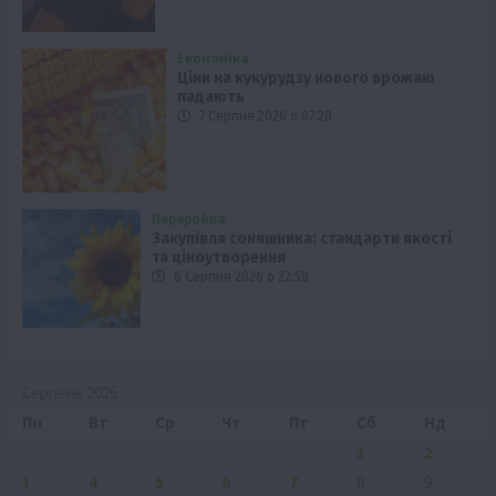
Економіка
Ціни на кукурудзу нового врожаю
падають
7 Серпня 2026 о 07:28
Переробка
Закупівля соняшника: стандарти якості
та ціноутворення
6 Серпня 2026 о 22:58
Серпень 2026
Пн
Вт
Ср
Чт
Пт
Сб
Нд
1
2
3
4
5
6
7
8
9