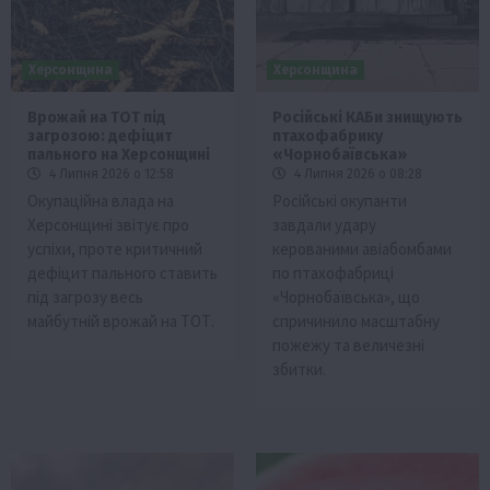
Херсонщина
Херсонщина
Врожай на ТОТ під
Російські КАБи знищують
загрозою: дефіцит
птахофабрику
пального на Херсонщині
«Чорнобаївська»
4 Липня 2026 о 12:58
4 Липня 2026 о 08:28
Окупаційна влада на
Російські окупанти
Херсонщині звітує про
завдали удару
успіхи, проте критичний
керованими авіабомбами
дефіцит пального ставить
по птахофабриці
під загрозу весь
«Чорнобаївська», що
майбутній врожай на ТОТ.
спричинило масштабну
пожежу та величезні
збитки.