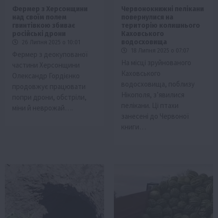
Фермер з Херсонщини
Червонокнижні пелікани
над своїм полем
повернулися на
гвинтівкою збиває
територію колишнього
російські дрони
Каховського
водосховища
26 Липня 2025 о 10:01
18 Липня 2025 о 07:07
Фермер з деокупованої
На місці зруйнованого
частини Херсонщини
Каховського
Олександр Гордієнко
водосховища, поблизу
продовжує працювати
Нікополя, з’явилися
попри дрони, обстріли,
пелікани. Ці птахи
міни й неврожай….
занесені до Червоної
книги…