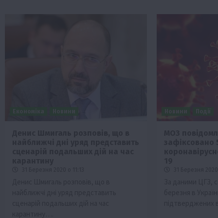
Економіка
Новини
Новини
Події
Денис Шмигаль розповів, що в
МОЗ повідомля
найближчі дні уряд представить
зафіксовано 
сценарій подальших дій на час
коронавірусн
карантину
19
31 Березня 2020 о 11:13
31 Березня 2020
Денис Шмигаль розповів, що в
За даними ЦГЗ, с
найближчі дні уряд представить
березня в Україн
сценарій подальших дій на час
підтверджених 
карантину….