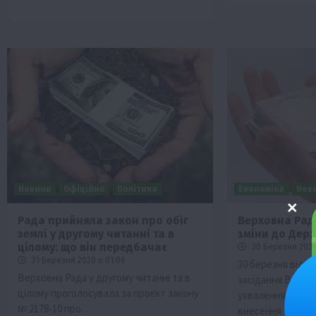
Новини
Офіційно
Політика
Економіка
Нов
Рада прийняла закон про обіг
Верховна Рад
землі у другому читанні та в
зміни до Дер
цілому: що він передбачає
30 Березня 2020
31 Березня 2020 о 01:06
30 березня відб
Верховна Рада у другому читанні та в
засідання Верхо
цілому проголосувала за проєкт закону
ухвалення закон
№ 2178-10 про…
внесення змін 