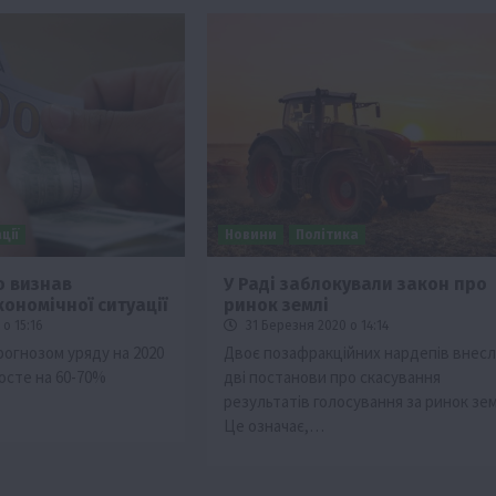
ції
Новини
Політика
о визнав
У Раді заблокували закон про
ономічної ситуації
ринок землі
о 15:16
31 Березня 2020 о 14:14
рогнозом уряду на 2020
Двоє позафракційних нардепів внес
росте на 60-70%
дві постанови про скасування
результатів голосування за ринок зем
Це означає,…