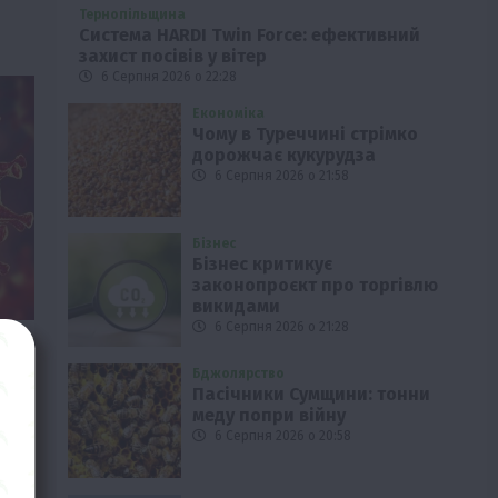
Тернопільщина
Система HARDI Twin Force: ефективний
захист посівів у вітер
6 Серпня 2026 о 22:28
Економіка
Чому в Туреччині стрімко
дорожчає кукурудза
6 Серпня 2026 о 21:58
Бізнес
Бізнес критикує
законопроєкт про торгівлю
викидами
6 Серпня 2026 о 21:28
Бджолярство
-
Пасічники Сумщини: тонни
меду попри війну
6 Серпня 2026 о 20:58