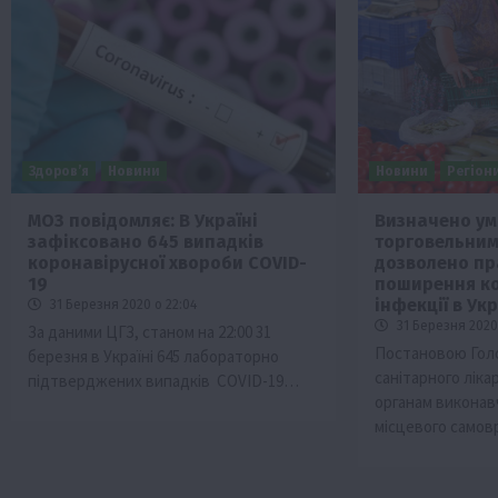
Здоров’я
Новини
Новини
Регіон
МОЗ повідомляє: В Україні
Визначено ум
зафіксовано 645 випадків
торговельни
Бізнес
Галузі АПК
Економіка
Новини
Под
коронавірусної хвороби COVID-
дозволено пр
Рослиництво
Суспільство
ТОП1
Фермерст
19
поширення ко
інфекції в Укр
31 Березня 2020 о 22:04
Кредити для аграріїв під заставу вро
31 Березня 2020 
За даними ЦГЗ, станом на 22:00 31
новою програмою від Уряду
Постановою Гол
березня в Україні 645 лабораторно
1 Серпня 2026 о 11:58
санітарного ліка
підтверджених випадків COVID-19…
органам виконав
місцевого само