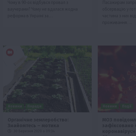
Чому в 90-ох відбувся провал з
Пасажирам запр
ваучерами? Чому не вдалася жодна
обсервацію у гот
реформа в Україні за…
частина з них в
проживання….
Новини
Поради
Новини
Події
Органічне землеробство:
МОЗ повідомля
Знайомтесь – мотика
зафіксовано 
коронавірусн
30 Березня 2020 о 09:34