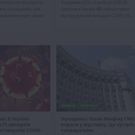
опонували проходити
За даними ЦГЗ, станом на 10:00 30
елі «Козацький», але
березня в Україні 480 лабораторно
ідмовилася через умови
підтверджених випадків COVID-19,…
Новини
Політика
є: В Україні
​​Геращенко: Глави Мінфіну і МО
475 випадків
подали у відставку, іде зустріч
ої хвороби COVID-
кандидатами