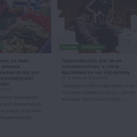
и
Новини
Суспільство
ови, за яких
Переосмисліть все: як не
м ринкам
«збожеволіти», а стати
ії
Бізнес
Новини
Офіційно
Події
Суспільство
ацювати під час
щасливим за час карантину
во
ТОП1
Фермерство
ронавірусної
31 Березня 2020 о 19:32
аїні
Покращити собі настрій навіть за часі
жаю за
Оренда садової ділянки: як усе оформити
о 21:45
тотальної тривоги і стресу — цілком
легально та без проблем
овного державного
можливо. Ось кілька способів,…
5 Серпня 2026 о 20:14
ря дано рекомендації
чої влади та органам
врядування щодо…