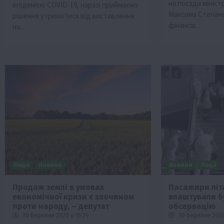
на посади мініст
епідемією COVID-19, наразі приймаємо
Максима Степано
рішення утриматися від виставлення
фінансів…
на…
Люди
Новини
Новини
Події
Продаж землі в умовах
​​Пасажири лі
економічної кризи є злочином
влаштували б
проти народу, – депутат
обсервацію
30 Березня 2020 о 15:29
30 Березня 2020