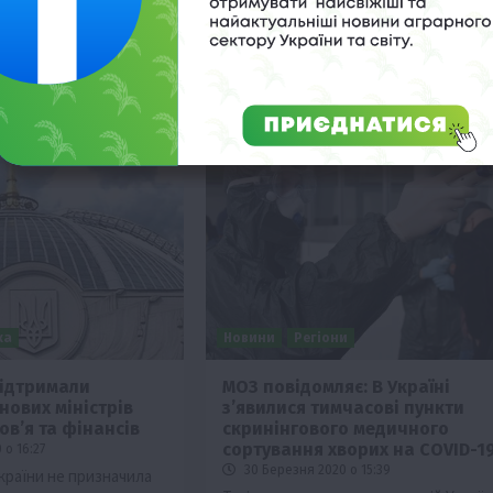
підтверджених ПЛР-дослідженням
випадків …
ка
Новини
Регіони
підтримали
МОЗ повідомляє: В Україні
нових міністрів
з’явилися тимчасові пункти
в’я та фінансів
скринінгового медичного
сортування хворих на COVID-1
 о 16:27
30 Березня 2020 о 15:39
країни не призначила