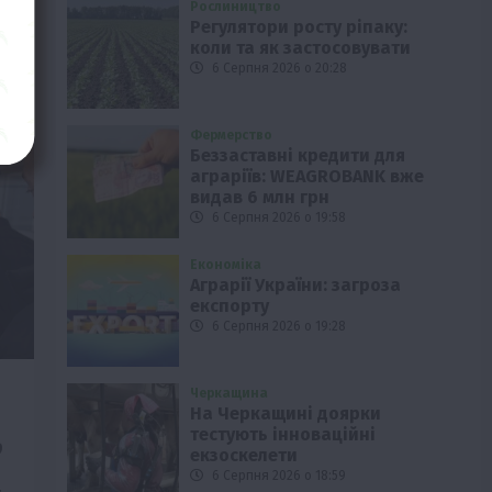
Рослиництво
Регулятори росту ріпаку:
коли та як застосовувати
6 Серпня 2026 о 20:28
Фермерство
Беззаставні кредити для
аграріїв: WEAGROBANK вже
видав 6 млн грн
6 Серпня 2026 о 19:58
Економіка
Аграрії України: загроза
експорту
6 Серпня 2026 о 19:28
Черкащина
На Черкащині доярки
тестують інноваційні
9
екзоскелети
6 Серпня 2026 о 18:59