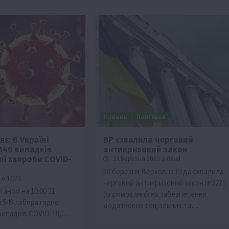
Новини
Політика
є: В Україні
ВР схвалила черговий
549 випадків
антикризовий закон
ої хвороби COVID-
31 Березня 2020 о 09:41
30 березня Верховна Рада схвалила
 о 10:20
черговий антикризовий закон №3275
таном на 10:00 31
(спрямований на забезпечення
і 549 лабораторно
додаткових соціальних та…
випадків COVID-19,…