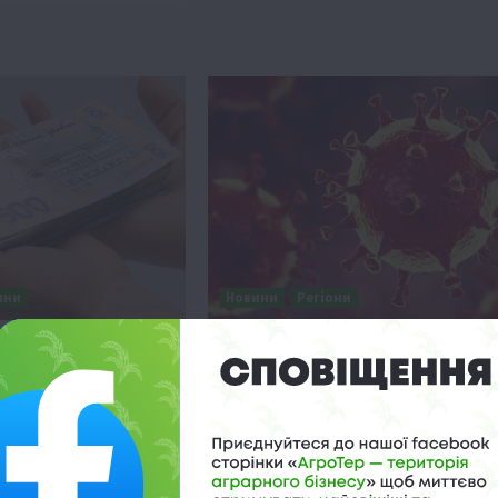
ини
Новини
Регіони
а не прийняла
МОЗ повідомляє: В Україні
жбюджету-2020
зафіксовано 548 випадків
коронавірусної хвороби COVID
 о 22:16
19
улося позачергове
30 Березня 2020 о 22:16
вної Ради для
За даними ЦГЗ, станом на 22:00 30
опроєкту № 3279 про
березня в Україні 548 лабораторно
до…