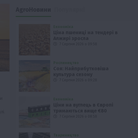
AgroНовини
Популярні
Економіка
Ціна пшениці на тендері в
Алжирі зросла
7 Серпня 2026 о 09:58
Рослиництво
Соя: Найприбутковіша
культура сезону
7 Серпня 2026 о 09:28
ли
Економіка
Ціни на вуглець в Європі
тримаються вище €80
лі.
7 Серпня 2026 о 08:58
Твариництво