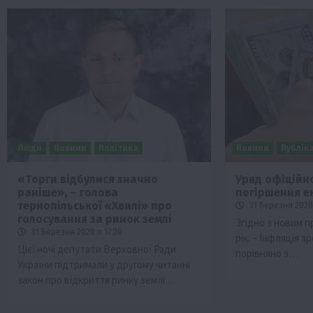
Люди
Новини
Політика
Новини
Публіка
«Торги відбулися значно
Уряд офіційн
раніше», – голова
погіршення ек
тернопільської «Хвилі» про
31 Березня 2020 
голосування за ринок землі
Згідно з новим п
31 Березня 2020 о 17:20
рік: – Інфляція з
Цієї ночі депутати Верховної Ради
порівняно з…
України підтримали у другому читанні
закон про відкриття ринку землі…