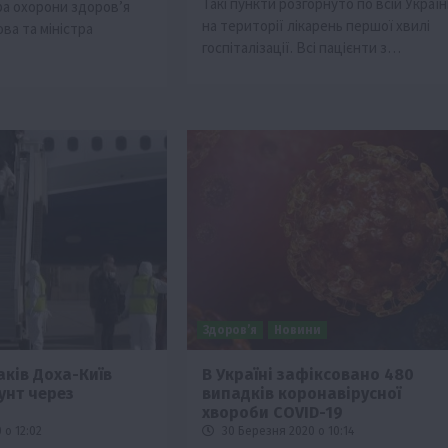
Такі пункти розгорнуто по всій Україн
ра охорони здоров’я
на території лікарень першої хвилі
ва та міністра
госпіталізації. Всі пацієнти з…
Здоров’я
Новини
таків Доха-Київ
В Україні зафіксовано 480
унт через
випадків коронавірусної
хвороби COVID-19
 о 12:02
30 Березня 2020 о 10:14