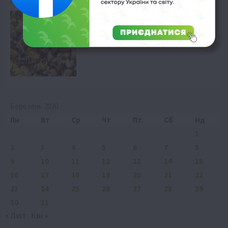
Бджолярство
Пасічники Сумщини: тонни меду
попри війну
6 Серпня 2026 о 20:58
Березень 2020
Пн
Вт
Ср
Чт
Пт
Сб
Нд
1
2
3
4
5
6
7
8
9
10
11
12
13
14
15
16
17
18
19
20
21
22
23
24
25
26
27
28
29
30
31
« Лют
Кві »