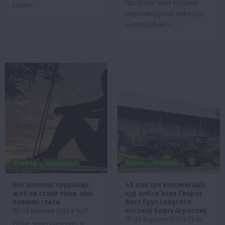
профілактики епідемії
глави…
коронавірусної інфекції,
інспекційних і…
Новини
Публікації
Бізнес
Новини
Бог посилає труднощі,
45 млн грн компенсації:
щоб ви стали тими, ким
суд зобов’язав Сварог
повинні стати
Вест Груп сплатити
частину боргу Агротеку
20 Березня 2020 о 14:17
20 Березня 2020 о 11:40
Одне знаю напевно: в