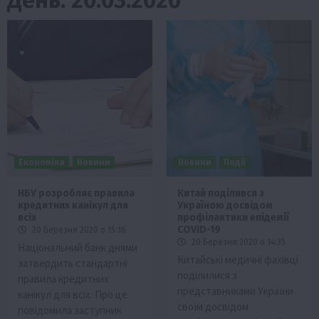
Економіка
Новини
Новини
Події
НБУ розробляє правила
Китай поділився з
кредитних канікул для
Україною досвідом
всіх
профілактики епідемії
COVID-19
20 Березня 2020 о 15:16
20 Березня 2020 о 14:35
Національний банк днями
Китайські медичні фахівці
затвердить стандартні
поділилися з
правила кредитних
представниками України
канікул для всіх. Про це
своїм досвідом
повідомила заступник