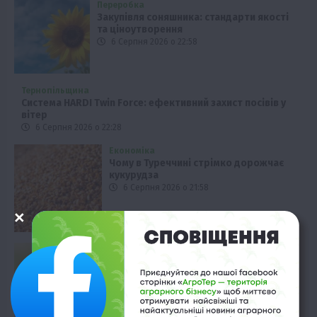
Переробка
Закупівля соняшника: стандарти якості
та ціноутворення
6 Серпня 2026 о 22:58
Тернопільщина
Система HARDI Twin Force: ефективний захист посівів у
вітер
6 Серпня 2026 о 22:28
Економіка
Чому в Туреччині стрімко дорожчає
кукурудза
6 Серпня 2026 о 21:58
Бізнес
Бізнес критикує законопроєкт про
торгівлю викидами
6 Серпня 2026 о 21:28