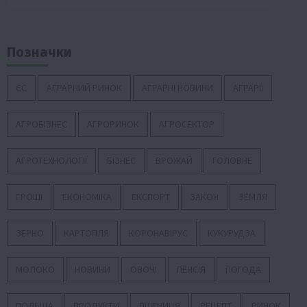
Позначки
ЄС
АГРАРНИЙ РИНОК
АГРАРНІ НОВИНИ
АГРАРІЇ
АГРОБІЗНЕС
АГРОРИНОК
АГРОСЕКТОР
АГРОТЕХНОЛОГІЇ
БІЗНЕС
ВРОЖАЙ
ГОЛОВНЕ
ГРОШІ
ЕКОНОМІКА
ЕКСПОРТ
ЗАКОН
ЗЕМЛЯ
ЗЕРНО
КАРТОПЛЯ
КОРОНАВІРУС
КУКУРУДЗА
МОЛОКО
НОВИНИ
ОВОЧІ
ПЕНСІЯ
ПОГОДА
ПОЛЬЩА
ПРОДУКТИ
ПШЕНИЦЯ
РЕЦЕПТ
РИНОК