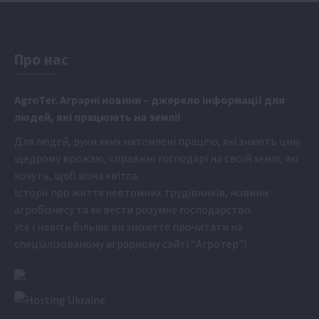
Про нас
Аgr
oTer. Аграрні новини
– джерело інформації для
людей, які працюють на землі!
Для людей, руки яких натомлені працею, які знають ціну
щедрому врожаю, справжні господарі на своїй землі, які
хочуть, щоб вона квітла.
Історії про життя невтомних трудівників, новини
агробізнесу та як вести розумне господарство.
Усе і навіть більше ви зможете прочитати на
спеціалізованому аграрному сайті
“Агротер”
!