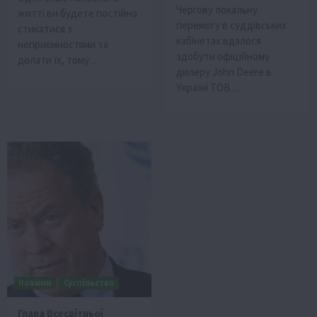
Чергову локальну
житті ви будете постійно
перемогу в суддівських
стикатися з
кабінетах вдалося
неприємностями та
здобути офіційному
долати їх, тому…
дилеру John Deere в
Україні ТОВ…
Новини
Суспільство
​​Глава Всесвітньої