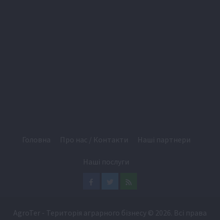
Головна
Про нас / Контакти
Наші партнери
Наші послуги
Facebook
Twitter
Feed
AgroTer - Територія аграрного бізнесу
© 2026. Всі права