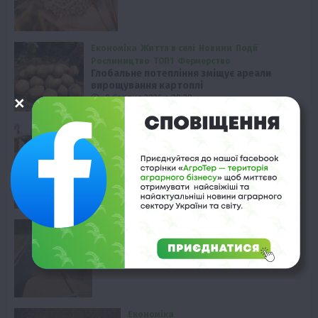
Економіка
Життя в селі
Новини
Події
Рослиництво
ТОП1
Фермерство
Глобальне потепління зміщує ареали
вирощування картоплі
9 Серпня 2026 о 20:28
Твариництво
Мінерали та антиоксиданти проти
спеки у корів
9 Серпня 2026 о 19:28
Економіка
Зростання цін на пшеницю: спека та
експортні виклики
9 Серпня 2026 о 11:58
Економіка