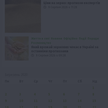
Ціни на зерно: прогнози експертів
9 Серпня 2026 о 11:28
Життя в селі
Новини
Офіційно
Події
Поради
Рослиництво
Який врожай зернових чекає в Україні за
останніми прогнозами
9 Серпня 2026 о 09:28
Березень 2020
Пн
Вт
Ср
Чт
Пт
Сб
Нд
1
2
3
4
5
6
7
8
9
10
11
12
13
14
15
16
17
18
19
20
21
22