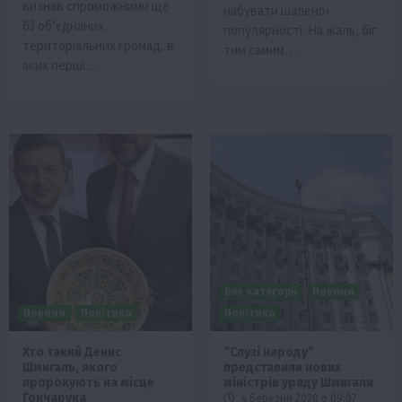
визнав спроможними ще
набувати шаленої
63 об’єднаних
популярності. На жаль, біг
територіальних громад, в
тим самим…
яких перші…
Без категорії
Новини
Новини
Політика
Політика
Хто такий Денис
“Слузі народу”
Шмигаль, якого
представили нових
пророкують на місце
міністрів уряду Шмигаля
Гончарука
4 Березня 2020 о 09:07