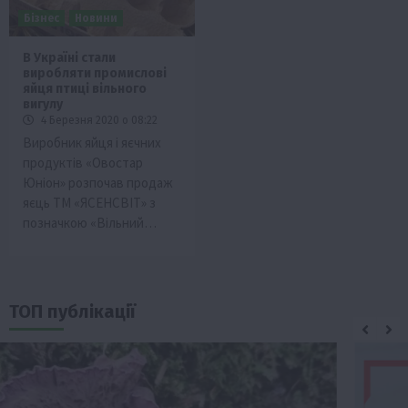
Бізнес
Новини
В Україні стали
виробляти промислові
яйця птиці вільного
вигулу
4 Березня 2020 о 08:22
Виробник яйця і яєчних
продуктів «Овостар
Юніон» розпочав продаж
яєць ТМ «ЯСЕНСВІТ» з
позначкою «Вільний…
ТОП публікації