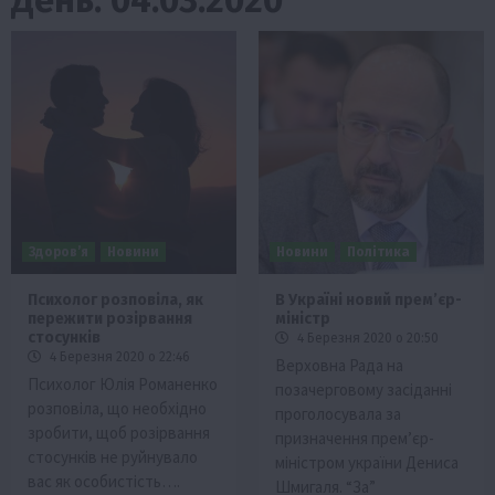
Здоров’я
Новини
Новини
Політика
Психолог розповіла, як
В Україні новий прем’єр-
пережити розірвання
міністр
стосунків
4 Березня 2020 о 20:50
4 Березня 2020 о 22:46
Верховна Рада на
Психолог Юлія Романенко
позачерговому засіданні
розповіла, що необхідно
проголосувала за
зробити, щоб розірвання
призначення прем’єр-
стосунків не руйнувало
міністром україни Дениса
вас як особистість….
Шмигаля. “За”