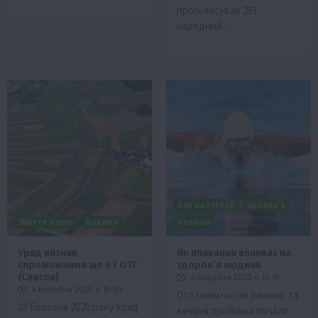
проголосував 291
народний…
Без категорії
Здоров’я
Життя в селі
Новини
Новини
Уряд визнав
Як плавання впливає на
спроможними ще 63 ОТГ
здоров’я людини
(Список)
4 Березня 2020 о 15:16
4 Березня 2020 о 16:50
Останнім часом ранкові та
03 березня 2020 року Уряд
вечірні пробіжки почали