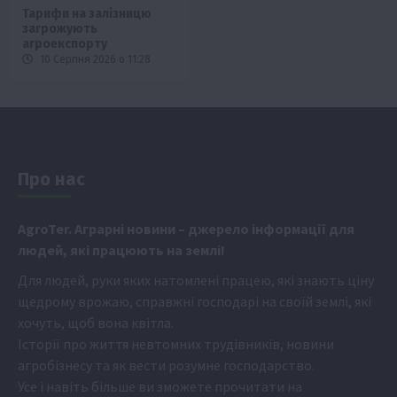
Тарифи на залізницю
загрожують
агроекспорту
10 Серпня 2026 о 11:28
Про нас
Аgr
oTer. Аграрні новини
– джерело інформації для
людей, які працюють на землі!
Для людей, руки яких натомлені працею, які знають ціну
щедрому врожаю, справжні господарі на своїй землі, які
хочуть, щоб вона квітла.
Історії про життя невтомних трудівників, новини
агробізнесу та як вести розумне господарство.
Усе і навіть більше ви зможете прочитати на