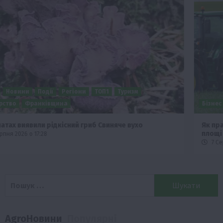
Бізнес
Новини
Поради
ТОП1
Як правильно підібрати розкидач добрив залежно від
площі поля та культур?
7 Серпня 2026 о 10:14
Пошук:
AgroНовини
Популярні