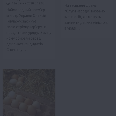
4 Березня 2020 о 12:08
На засіданні фракції
Наймолодший прем’єр-
“Слуги народу” названо
міністр України Олексій
імена осіб, які можуть
Гончарук закінчує
замінити деяких міністрів
свою стрімку кар’єру на
в уряді….
посаді глави уряду. Заміну
йому обирали серед
декількох кандидатів.
Спочатку…