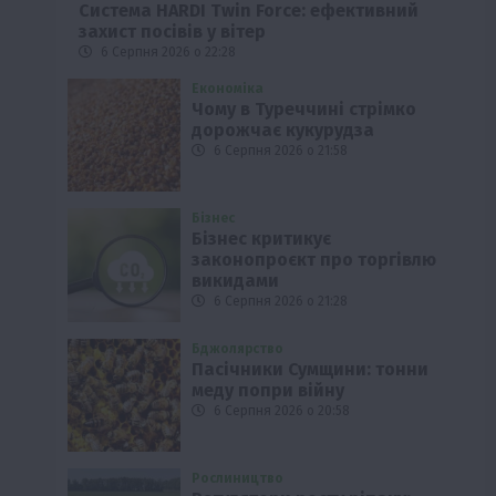
Система HARDI Twin Force: ефективний
захист посівів у вітер
6 Серпня 2026 о 22:28
Економіка
Чому в Туреччині стрімко
дорожчає кукурудза
6 Серпня 2026 о 21:58
Бізнес
Бізнес критикує
законопроєкт про торгівлю
викидами
6 Серпня 2026 о 21:28
Бджолярство
Пасічники Сумщини: тонни
меду попри війну
6 Серпня 2026 о 20:58
Рослиництво