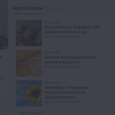
AgroНовини
Популярні
Економіка
Продовольча інфляція: FAO
прогнозує сплеск цін
7 Серпня 2026 о 07:58
Економіка
у
Ціни на кукурудзу нового
врожаю падають
7 Серпня 2026 о 07:28
 і
Переробка
Закупівля соняшника:
стандарти якості та
ціноутворення
6 Серпня 2026 о 22:58
Тернопільщина