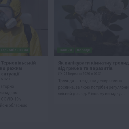
Тернопільщина
Новини
Поради
у Тернопільській
Як вилікувати кімнатну троянд
ено режим
від грибка та паразитів
ситуації
21 Березня 2020 о 07:31
о 07:33
Троянда — тендітна декоративна
ораторно
рослина, за якою потрібен регулярний
випадком
якісний догляд. У іншому випадку…
 COVID-19 у
йоні обласною