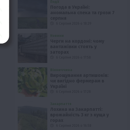
Події
Погода в Україні:
аномальна спека та грози 7
серпня
6 Серпня 2026 о 18:29
Новини
Черги на кордоні: чому
вантажівки стоять у
заторах
6 Серпня 2026 о 17:58
Вінниччина
Вирощування артишоків:
чи вигідно фермерам в
Україні
6 Серпня 2026 о 17:28
Закарпаття
Лохина на Закарпатті:
врожайність 3 кг з куща у
горах
6 Серпня 2026 о 16:58