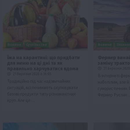
Новини
Суспільство
Новини
Техноло
Їжа на карантині: що придбати
Фермер вина
для меню на ці дні та як
заміну тракт
Бізнес
Галузі АПК
Економіка
Новини
Под
правильно харчуватися вдома
21 Березня 2020 
Рослиництво
Суспільство
ТОП1
Фермерст
21 Березня 2020 о 16:05
В інтернеті фер
Традиційно під час надзвичайних
наболілим, але й
Кредити для аграріїв під заставу вро
ситуацій, всі починають скуповувати
гумористичним. 
новою програмою від Уряду
базові продукти типу різноманітних
Фермер Руслан
1 Серпня 2026 о 11:58
круп. Але це…