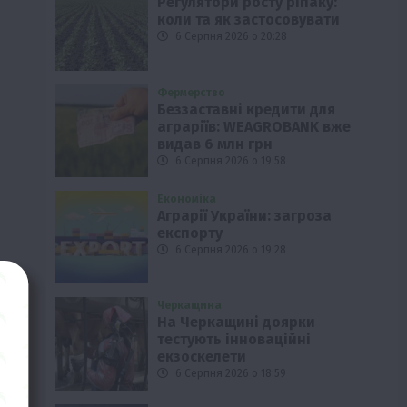
Регулятори росту ріпаку:
коли та як застосовувати
6 Серпня 2026 о 20:28
Фермерство
Беззаставні кредити для
аграріїв: WEAGROBANK вже
видав 6 млн грн
6 Серпня 2026 о 19:58
Економіка
Аграрії України: загроза
експорту
6 Серпня 2026 о 19:28
Черкащина
На Черкащині доярки
тестують інноваційні
екзоскелети
6 Серпня 2026 о 18:59