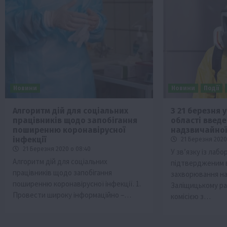
Новини
Новини
Події
Алгоритм дій для соціальних
З 21 березня 
працівників щодо запобігання
області введ
поширенню коронавірусної
надзвичайної 
інфекції
21 Березня 2020 
21 Березня 2020 о 08:40
У зв’язку із лаб
Алгоритм дій для соціальних
підтвердженим 
працівників щодо запобігання
захворювання на
поширенню коронавірусної інфекції. 1.
Заліщицькому ра
Провести широку інформаційно –…
комісією з…