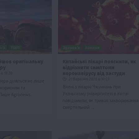
гії
ТОП1
Здоров’я
Новини
йшов оригінальну
Китайські лікарі пояснили, як
ору
відрізнити симптоми
ії
Бізнес
Новини
Офіційно
Події
Суспільство
коронавірусу від застуди
о 13:30
во
ТОП1
Фермерство
21 Березня 2020 о 10:23
мери діляться не лише
Вчені з лікарні Чжуннань при
 корисним та
жаю за
Оренда садової ділянки: як усе оформити
Уханьскому університеті в Китаї
Пише Agronews.
легально та без проблем
повідомили, як триває захворювання
…
5 Серпня 2026 о 20:14
смертельний…