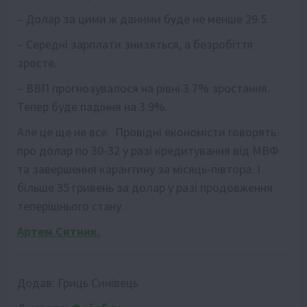
–
Долар за цими ж даними буде не менше 29.5.
–
Середні зарплати знизяться, а безробіття
зросте.
–
ВВП прогнозувалося на рівні 3.7% зростання.
Тепер буде падіння на 3.9%.
Але це ще не все. Провідні економісти говорять
про долар по 30-32 у разі кредитування від МВФ
та завершення карантину за місяць-півтора. І
більше 35 гривень за долар у разі продовження
теперішнього стану.
Артем Ситник.
Додав:
Гриць Синівець