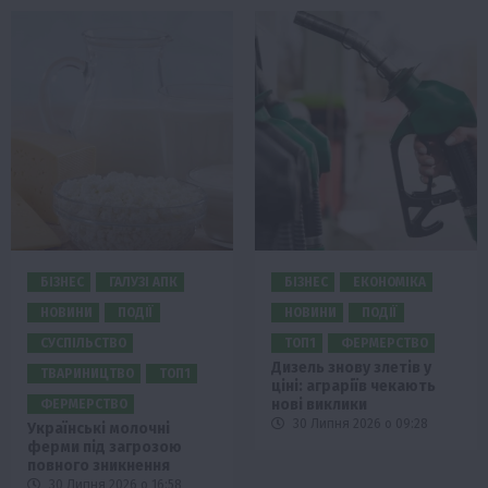
БІЗНЕС
ГАЛУЗІ АПК
БІЗНЕС
ЕКОНОМІКА
НОВИНИ
ПОДІЇ
НОВИНИ
ПОДІЇ
СУСПІЛЬСТВО
ТОП1
ФЕРМЕРСТВО
Дизель знову злетів у
ТВАРИНИЦТВО
ТОП1
ціні: аграріїв чекають
нові виклики
ФЕРМЕРСТВО
30 Липня 2026 о 09:28
Українські молочні
ферми під загрозою
повного зникнення
30 Липня 2026 о 16:58