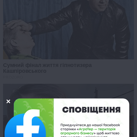
Сумний фінал життя гіпнотизера
Кашпіровського
PROZORO