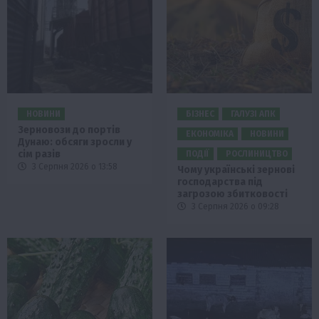
НОВИНИ
БІЗНЕС
ГАЛУЗІ АПК
Зерновози до портів
ЕКОНОМІКА
НОВИНИ
Дунаю: обсяги зросли у
сім разів
ПОДІЇ
РОСЛИНИЦТВО
3 Серпня 2026 о 13:58
Чому українські зернові
господарства під
загрозою збитковості
3 Серпня 2026 о 09:28