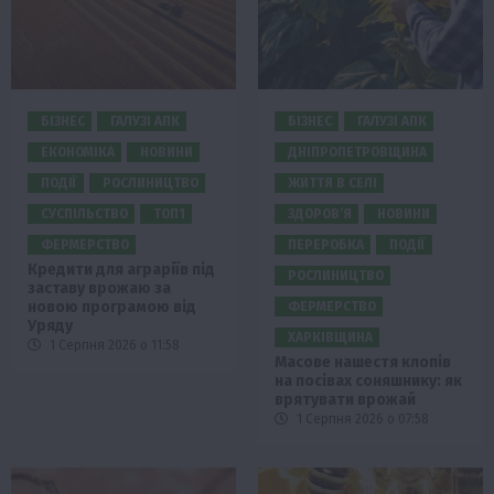
БІЗНЕС
ГАЛУЗІ АПК
БІЗНЕС
ГАЛУЗІ АПК
ЕКОНОМІКА
НОВИНИ
ДНІПРОПЕТРОВЩИНА
ПОДІЇ
РОСЛИНИЦТВО
ЖИТТЯ В СЕЛІ
СУСПІЛЬСТВО
ТОП1
ЗДОРОВ’Я
НОВИНИ
ФЕРМЕРСТВО
ПЕРЕРОБКА
ПОДІЇ
Кредити для аграріїв під
РОСЛИНИЦТВО
заставу врожаю за
новою програмою від
ФЕРМЕРСТВО
Уряду
ХАРКІВЩИНА
1 Серпня 2026 о 11:58
Масове нашестя клопів
на посівах соняшнику: як
врятувати врожай
1 Серпня 2026 о 07:58