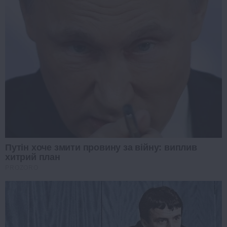
Путін хоче змити провину за війну: виплив
хитрий план
PROZORO