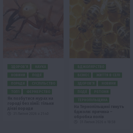
ЗДОРОВ’Я
НАУКА
БДЖОЛЯРСТВО
НОВИНИ
ПОДІЇ
БІЗНЕС
ЖИТТЯ В СЕЛІ
ПОРАДИ
СУСПІЛЬСТВО
ЗДОРОВ’Я
НОВИНИ
ТОП1
ФЕРМЕРСТВО
ПОДІЇ
РЕГІОНИ
Як позбутися мурах на
ТЕРНОПІЛЬЩИНА
городі без хімії: тільки
На Тернопільщині гинуть
дієві поради
бджоли: причина –
31 Липня 2026 о 21:40
обробка полів
31 Липня 2026 о 18:58