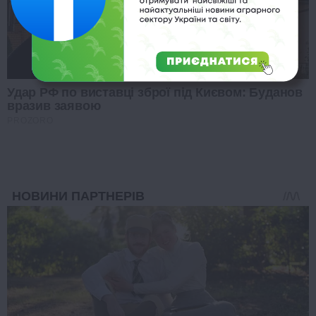
Удар РФ по виставці зброї під Києвом: Буданов
вразив заявою
PROZORO