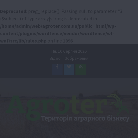
Deprecated
: preg_replace(): Passing null to parameter #3
($subject) of type array|string is deprecated in
/home/admin/web/agroter.com.ua/public_html/wp-
content/plugins/wordfence/vendor/wordfence/wf-
waf/src/lib/rules.php
on line
1896
Перейти
Пн. 10 Серпня 2026
до
Відео
Зображення
вмісту
Facebook
Twitter
Feed