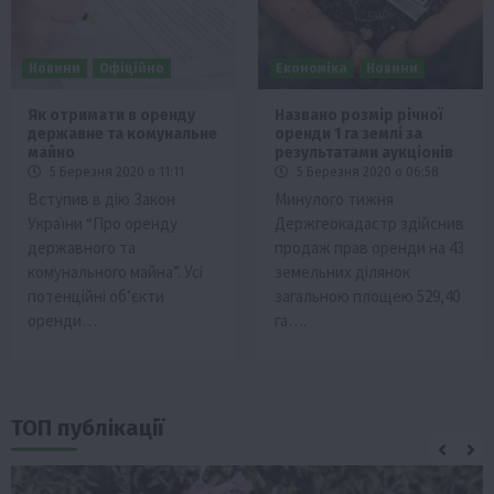
Новини
Офіційно
Економіка
Новини
Як отримати в оренду
Названо розмір річної
державне та комунальне
оренди 1 га землі за
майно
результатами аукціонів
5 Березня 2020 о 11:11
5 Березня 2020 о 06:58
Вступив в дію Закон
Минулого тижня
України “Про оренду
Держгеокадастр здійснив
державного та
продаж прав оренди на 43
комунального майна”. Усі
земельних ділянок
потенційні об’єкти
загальною площею 529,40
оренди…
га….
ТОП публікації