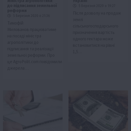
міністра агрополітики
Україні
до підписання земельної
5 Березня 2020 о 19:27
реформи
Після дозволу на продаж
5 Березня 2020 о 21:36
землі
Тимофій
сільськогосподарського
Милованов працюватиме
призначення вартість
на посаді міністра
одного гектара може
агрополітики до
встановитися на рівні
підписання та реалізації
1,5…
земельної реформи. Про
це AgroPolit.com повідомили
джерела…