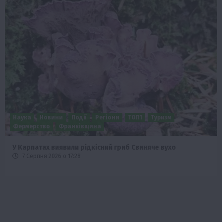
Наука
Новини
Події
Регіони
ТОП1
Туризм
Фермерство
Франківщина
У Карпатах виявили рідкісний гриб Свиняче вухо
7 Серпня 2026 о 17:28