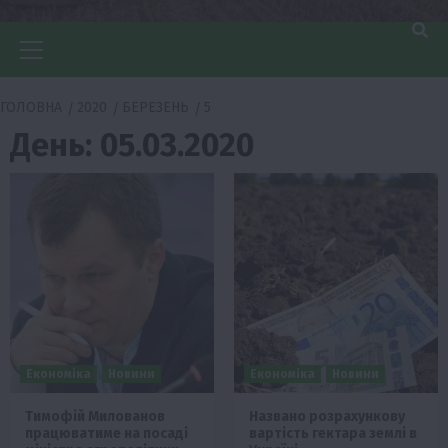
Головне
меню
ГОЛОВНА
2020
БЕРЕЗЕНЬ
5
День:
05.03.2020
Економіка
Новини
Економіка
Новини
Тимофій Милованов
Названо розрахункову
працюватиме на посаді
вартість гектара землі в