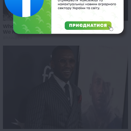
Who Will Be the Next James Bond? Here's What
We Know So Far
BRAINBERRIES