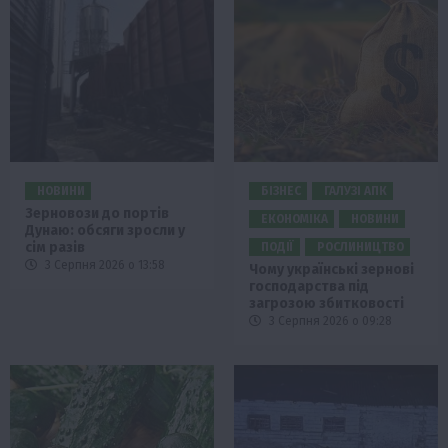
НОВИНИ
БІЗНЕС
ГАЛУЗІ АПК
Зерновози до портів
ЕКОНОМІКА
НОВИНИ
Дунаю: обсяги зросли у
сім разів
ПОДІЇ
РОСЛИНИЦТВО
3 Серпня 2026 о 13:58
Чому українські зернові
господарства під
загрозою збитковості
3 Серпня 2026 о 09:28