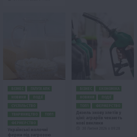
БІЗНЕС
ГАЛУЗІ АПК
БІЗНЕС
ЕКОНОМІКА
НОВИНИ
ПОДІЇ
НОВИНИ
ПОДІЇ
СУСПІЛЬСТВО
ТОП1
ФЕРМЕРСТВО
Дизель знову злетів у
ТВАРИНИЦТВО
ТОП1
ціні: аграріїв чекають
нові виклики
ФЕРМЕРСТВО
30 Липня 2026 о 09:28
Українські молочні
ферми під загрозою