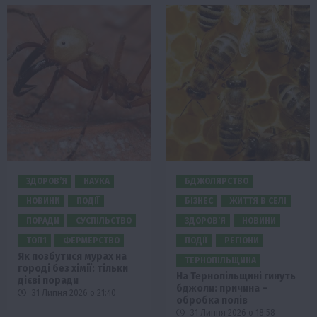
ЗДОРОВ’Я
НАУКА
БДЖОЛЯРСТВО
НОВИНИ
ПОДІЇ
БІЗНЕС
ЖИТТЯ В СЕЛІ
ПОРАДИ
СУСПІЛЬСТВО
ЗДОРОВ’Я
НОВИНИ
ТОП1
ФЕРМЕРСТВО
ПОДІЇ
РЕГІОНИ
Як позбутися мурах на
ТЕРНОПІЛЬЩИНА
городі без хімії: тільки
На Тернопільщині гинуть
дієві поради
бджоли: причина –
31 Липня 2026 о 21:40
обробка полів
31 Липня 2026 о 18:58