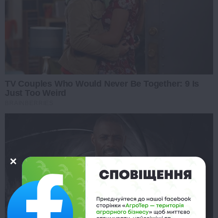
TV Couples Who Would Never Be Together: 9 Is
Just Too Weird
BRAINBERRIES