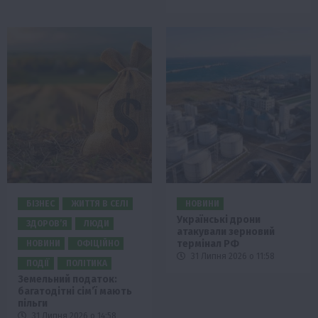
БІЗНЕС
ЖИТТЯ В СЕЛІ
НОВИНИ
Українські дрони
ЗДОРОВ’Я
ЛЮДИ
атакували зерновий
термінал РФ
НОВИНИ
ОФІЦІЙНО
31 Липня 2026 о 11:58
ПОДІЇ
ПОЛІТИКА
Земельний податок:
багатодітні сім’ї мають
пільги
31 Липня 2026 о 14:58