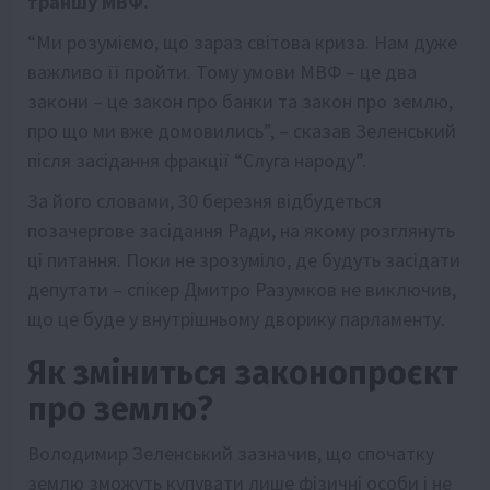
траншу МВФ.
“Ми розуміємо, що зараз світова криза. Нам дуже
важливо її пройти. Тому умови МВФ – це два
закони – це закон про банки та закон про землю,
про що ми вже домовились”, – сказав Зеленський
після засідання фракції “Слуга народу”.
За його словами, 30 березня відбудеться
позачергове засідання Ради, на якому розглянуть
ці питання. Поки не зрозуміло, де будуть засідати
депутати – спікер Дмитро Разумков не виключив,
що це буде у внутрішньому дворику парламенту.
Як зміниться законопроєкт
про землю?
Володимир Зеленський зазначив, що спочатку
землю зможуть купувати лише фізичні особи і не