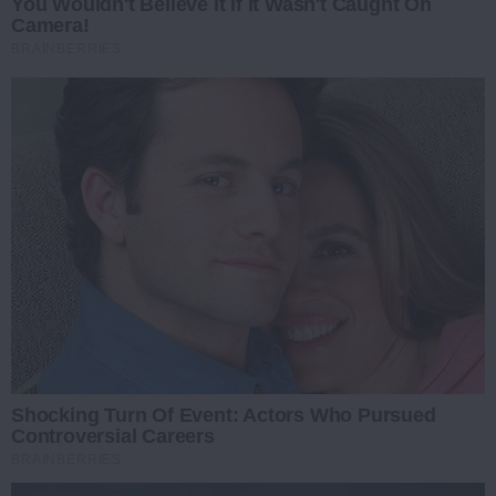
You Wouldn't Believe It If It Wasn't Caught On
Camera!
BRAINBERRIES
Shocking Turn Of Event: Actors Who Pursued
Controversial Careers
BRAINBERRIES