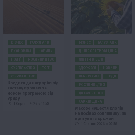
БІЗНЕС
ГАЛУЗІ АПК
БІЗНЕС
ГАЛУЗІ АПК
ЕКОНОМІКА
НОВИНИ
ДНІПРОПЕТРОВЩИНА
ПОДІЇ
РОСЛИНИЦТВО
ЖИТТЯ В СЕЛІ
СУСПІЛЬСТВО
ТОП1
ЗДОРОВ’Я
НОВИНИ
ФЕРМЕРСТВО
ПЕРЕРОБКА
ПОДІЇ
Кредити для аграріїв під
РОСЛИНИЦТВО
заставу врожаю за
новою програмою від
ФЕРМЕРСТВО
Уряду
ХАРКІВЩИНА
1 Серпня 2026 о 11:58
Масове нашестя клопів
на посівах соняшнику: як
врятувати врожай
1 Серпня 2026 о 07:58