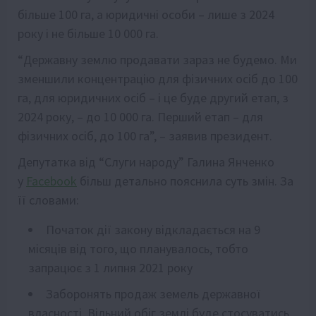
більше 100 га, а юридичні особи – лише з 2024
року і не більше 10 000 га.
“Державну землю продавати зараз не будемо. Ми
зменшили концентрацію для фізичних осіб до 100
га, для юридичних осіб – і це буде другий етап, з
2024 року, – до 10 000 га. Перший етап – для
фізичних осіб, до 100 га”, – заявив президент.
Депутатка від “Слуги народу” Галина Янченко
у
Facebook
більш детально пояснила суть змін. За
її словами:
Початок дії закону відкладається на 9
місяців від того, що планувалось, тобто
запрацює з 1 липня 2021 року
Заборонять продаж земель державної
власності. Вільний обіг землі буде стосуватись