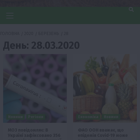
Головне
меню
ГОЛОВНА
2020
БЕРЕЗЕНЬ
28
День:
28.03.2020
Новини
Регіони
Економіка
Новини
МОЗ повідомляє: В
ФАО ООН вважає, що
Україні зафіксовано 356
епідемія Covid-19 може