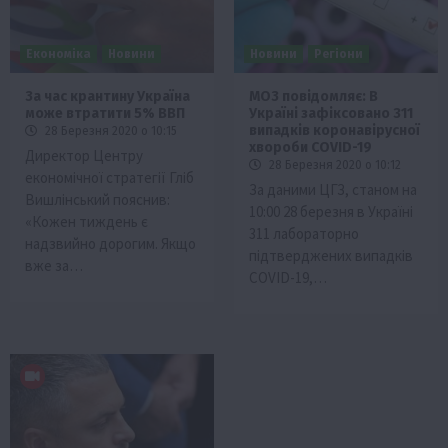
Економіка
Новини
Новини
Регіони
За час крантину Україна
МОЗ повідомляє: В
може втратити 5% ВВП
Україні зафіксовано 311
випадків коронавірусної
28 Березня 2020 о 10:15
хвороби COVID-19
Директор Центру
28 Березня 2020 о 10:12
економічної стратегії Гліб
За даними ЦГЗ, станом на
Вишлінський пояснив:
10:00 28 березня в Україні
«Кожен тиждень є
311 лабораторно
надзвийно дорогим. Якщо
підтверджених випадків
вже за…
COVID-19,…