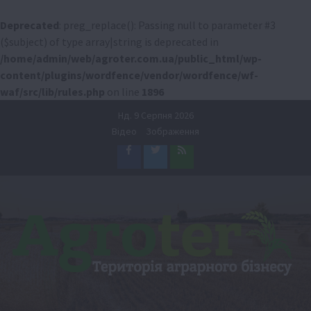
Deprecated
: preg_replace(): Passing null to parameter #3
($subject) of type array|string is deprecated in
/home/admin/web/agroter.com.ua/public_html/wp-
content/plugins/wordfence/vendor/wordfence/wf-
waf/src/lib/rules.php
on line
1896
Перейти
Нд. 9 Серпня 2026
до
Відео
Зображення
вмісту
Facebook
Twitter
Feed