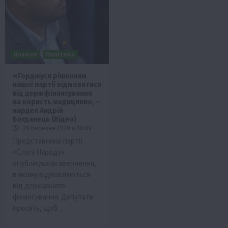
Новини
Політика
«Горджуся рішенням
нашої партії відмовитися
від держфінансування
на користь медицини», –
нардеп Андрій
Богданець (Відео)
28 Березня 2020 о 10:09
Представники партії
«Слуга Народу»
опублікували звернення,
в якому відмовляються
від державного
фінансування. Депутати
просять, щоб…