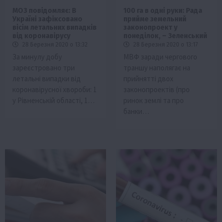
МОЗ повідомляє: В
100 га в одні руки: Рада
Україні зафіксовано
прийме земельний
вісім летальних випадків
законопроект у
від коронавірусу
понеділок, – Зеленський
28 Березня 2020 о 13:32
28 Березня 2020 о 13:17
За минулу добу
МВФ заради чергового
зареєстровано три
траншу наполягає на
летальні випадки від
прийнятті двох
коронавірусної хвороби: 1
законопроектів (про
у Рівненській області, 1…
ринок землі та про
банки…