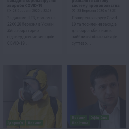
випадків коронавірусної
розвалити світову
хвороби COVID-19
систему продовольства
28 Березня 2020 о 22:28
28 Березня 2020 о 18:23
За даними ЦГЗ, станом на
Поширення вірусу Covid-
22:00 28 березня в Україні
19 та посилення заходів
356 лабораторно
для боротьби з ним в
підтверджених випадків
найближчі кілька місяців
COVID-19….
суттєво…
Новини
Офіційно
Здоров’я
Новини
Політика