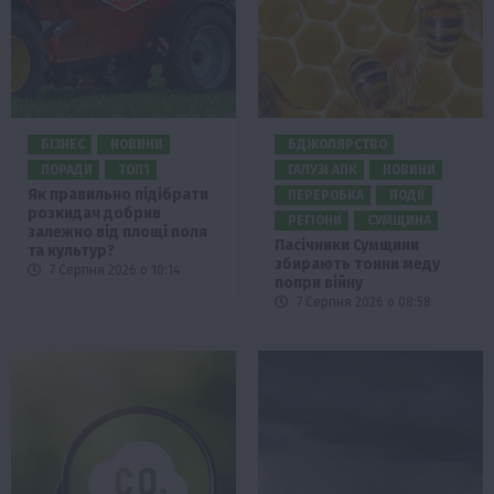
БІЗНЕС
НОВИНИ
БДЖОЛЯРСТВО
ПОРАДИ
ТОП1
ГАЛУЗІ АПК
НОВИНИ
Як правильно підібрати
ПЕРЕРОБКА
ПОДІЇ
розкидач добрив
РЕГІОНИ
СУМЩИНА
залежно від площі поля
Пасічники Сумщини
та культур?
збирають тонни меду
7 Серпня 2026 о 10:14
попри війну
7 Серпня 2026 о 08:58