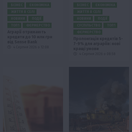
БІЗНЕС
ЕКОНОМІКА
БІЗНЕС
ЕКОНОМІКА
ЖИТТЯ В СЕЛІ
ЖИТТЯ В СЕЛІ
НОВИНИ
ПОДІЇ
НОВИНИ
ПОДІЇ
ТОП1
ФЕРМЕРСТВО
СУСПІЛЬСТВО
ТОП1
Аграрії отримають
ФЕРМЕРСТВО
кредити до 10 млн грн
Пролонгація кредитів 5-
від Sense Bank
7-9% для аграріїв: нові
4 Серпня 2026 о 12:08
кращі умови
4 Серпня 2026 о 08:58