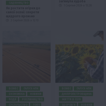
загинула худоба
САДІВНИЦТВО
1 Серпня 2026 о 13:28
Як ростити огірки до
самої осені: секрети
щедрого врожаю
2 Серпня 2026 о 12:13
БІЗНЕС
ГАЛУЗІ АПК
БІЗНЕС
ГАЛУЗІ АПК
ЕКОНОМІКА
НОВИНИ
ДНІПРОПЕТРОВЩИНА
ПОДІЇ
РОСЛИНИЦТВО
ЖИТТЯ В СЕЛІ
СУСПІЛЬСТВО
ТОП1
ЗДОРОВ’Я
НОВИНИ