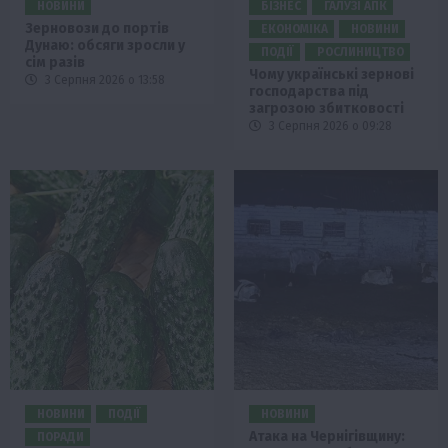
НОВИНИ
БІЗНЕС
ГАЛУЗІ АПК
Зерновози до портів
ЕКОНОМІКА
НОВИНИ
Дунаю: обсяги зросли у
ПОДІЇ
РОСЛИНИЦТВО
сім разів
Чому українські зернові
3 Серпня 2026 о 13:58
господарства під
загрозою збитковості
3 Серпня 2026 о 09:28
НОВИНИ
ПОДІЇ
НОВИНИ
Атака на Чернігівщину:
ПОРАДИ