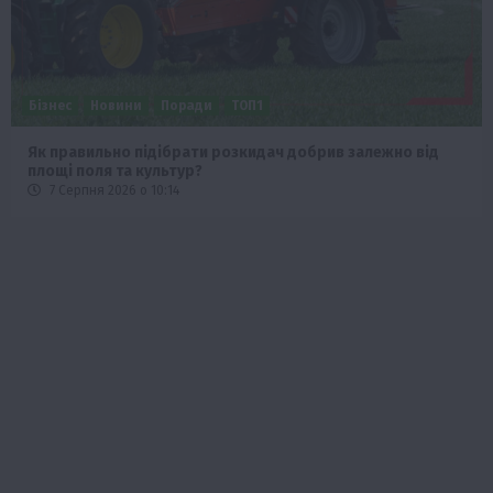
Бізнес
Новини
Офіційно
Події
Суспільство
ТОП1
Фермерство
Оренда садової ділянки: як усе оформити легально та
без проблем
5 Серпня 2026 о 20:14