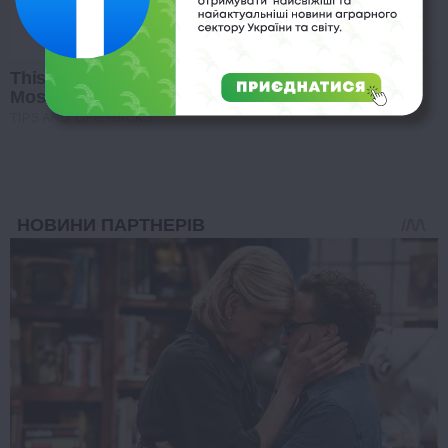
This 2-Minute Test Reveals Your Real Brain Age -
Most People Are Shocked!
TIPS AND LIFE HACKS