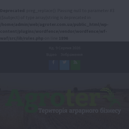
Deprecated
: preg_replace(): Passing null to parameter #3
($subject) of type array|string is deprecated in
/home/admin/web/agroter.com.ua/public_html/wp-
content/plugins/wordfence/vendor/wordfence/wf-
waf/src/lib/rules.php
on line
1896
Перейти
Нд. 9 Серпня 2026
до
Відео
Зображення
вмісту
Facebook
Twitter
Feed