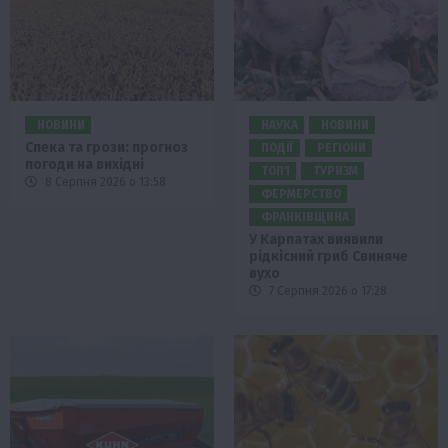
НОВИНИ
НАУКА
НОВИНИ
Спека та грози: прогноз
ПОДІЇ
РЕГІОНИ
погоди на вихідні
ТОП1
ТУРИЗМ
8 Серпня 2026 о 13:58
ФЕРМЕРСТВО
ФРАНКІВЩИНА
У Карпатах виявили
рідкісний гриб Свиняче
вухо
7 Серпня 2026 о 17:28