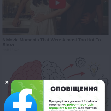
6 Movie Moments That Were Almost Too Hot To
Show
HABERION